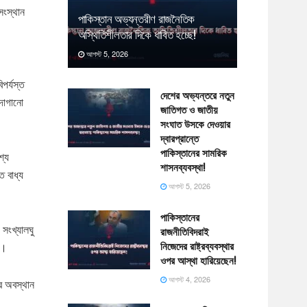
সংস্থান
পাকিস্তান অভ্যন্তরীণ রাজনৈতিক
অস্থিতিশীলতার দিকে ধাবিত হচ্ছে!
আগস্ট 5, 2026
পর্যস্ত
দেশের অভ্যন্তরে নতুন
 দাগানো
জাতিগত ও জাতীয়
সংঘাত উসকে দেওয়ার
দ্বারপ্রান্তে
পাকিস্তানের সামরিক
্যে
শাসনব্যবস্থা!
ে বাধ্য
আগস্ট 5, 2026
পাকিস্তানের
সংখ্যালঘু
রাজনীতিবিদরাই
নিজেদের রাষ্ট্রব্যবস্থার
ি।
ওপর আস্থা হারিয়েছেন!
আগস্ট 4, 2026
ের অবস্থান