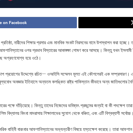
e on Facebook
ষ্ঠা, নারীদের শিক্ষার প্রসার এবং মানবিক সংকট নিরসনের নামে উপস্থাপন করা হচ্ছে।
রে আফগানিস্তানের ওপর প্রভাব বিস্তারের আকাঙ্ক্ষা পোষণ করে আসছে। কিন্তু যখন ইসলামী
 কাছে অগ্রহণযোগ্য হয়ে ওঠে।
ওপর চাপ প্রয়োগের উদ্দেশ্যে রচিত— ওআইসি সম্মেলন মূলত এই কৌশলেরই এক সম্প্রসারণ। এ
 মূল্যবোধ অবজ্ঞার ইতিহাসে অন্যতম কলঙ্কিত রাষ্ট্র পাকিস্তান কীভাবে অন্য জাতিগুলোর নৈ
রের পক্ষে দাঁড়িয়েছে। কিন্তু তাদের নিজেদের ভবিষ্যৎ প্রজন্মের জন্যই বা কী পদক্ষেপ তারা
 বিদ্যালয় কিংবা মাদরাসায় শিক্ষালাভের সুযোগ থেকে বঞ্চিত, এবং এটি বিশ্বব্যাপী সর্বোচ্চ
দের সামরিক বাহিনী বারংবার আফগানিস্তানের অভ্যন্তরীণ বিষয়ে হস্তক্ষেপ করেছে। তারা আফগা