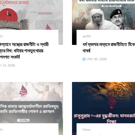
ীতি
রাজনীতি
িস্তানে অস্ত্রের রাজনীতি ও স্থায়ী
ধর্ম ব্যবসার মাধ্যমে রাজনীতিতে টিকে
্তির মিথ: খাইবার পাখতুনখোয়ার
থাকা!
শলগত সংকট!
এপ্রিল 30, 2026
ুন 10, 2026
ীতি
ইতিহাস