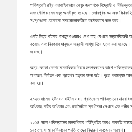
পাকিস্তানি রাষ্ট্র ধারাবাহিকভাবে বেলুচ জনগণকে বিদ্রোহী ও বিচ্ছিন্
এবং মৌলিক সেবাসমূহ অস্বীকৃত হয়েছে। জোরপূর্বক গুম এবং বিচারবহির
সংস্থাগুলো যেকোনো সমালোচনাকারীকে কঠোরভাবে দমন করে।
একই চিত্র খাইবার পাখতুনখাওয়ায়ও দেখা যায়, যেখানে সন্ত্রাসবিরোধী 
করেছে এবং নিরপরাধ মানুষকে সন্ত্রাসী আখ্যা দিয়ে হত্যা করা হয়েছে। যার
হয়েছে।
অন্য কোনো দেশের মানবাধিকার বিষয়ে মতপ্রকাশের আগে পাকিস্তানের 
অপহরণ, নির্যাতন এবং প্রায়শই হত্যার ঘটনা ঘটে। পুরো গণমাধ্যম আজ 
করা হয়।
২০২৩ সালের হিউম্যান রাইটস ওয়াচ প্রতিবেদন পাকিস্তানের মানবাধিক
অধিকার, নারীর অধিকার এবং রাজনৈতিক স্বাধীনতা সেখানে এক গভীর সং
২০২৪ সালে পাকিস্তানের মানবাধিকার পরিস্থিতির আরও অবনতি ঘটেছে। ও
১২৫তম, যা মানবাধিকারের প্রতি তাদের নিদারুণ অবহেলার প্রমাণ।