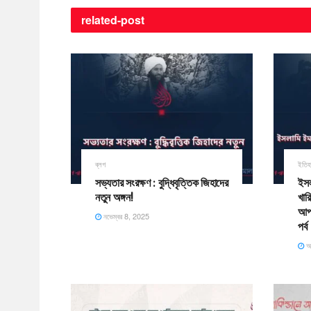
related-
post
ব্লগ
ইতিহ
সভ্যতার সংরক্ষণ : বুদ্ধিবৃত্তিক জিহাদের
ইসল
নতুন অঙ্গন!
খার
আপত
নভেম্বর 8, 2025
পর্ব
আ