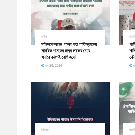
দাঈশ
রাজন
দাঈশকে লালন-পালন করা পাকিস্তানের
পাক
সামরিক শাসনের জন্য লাভের চেয়ে
শান
ক্ষতির কারণই বেশি হবে!
কৌ
জুন 28, 2026
জ
ইতিহাস
রাজন