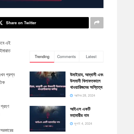
Share on Twitter
 তবে এই
 ইমারাত
Trending
Comments
Latest
খন প্রশ্ন
উমাইয়াহ, আব্বাসী এবং
উসমানী খিলাফতকালে
তিক
খাওয়ারিজদের অস্তিত্ব
অক্টোবর 28, 2024
 গ্রহণ
আইএস একটি
।
মহামারীর নাম
জুলাই 4, 2024
ন সরকারের