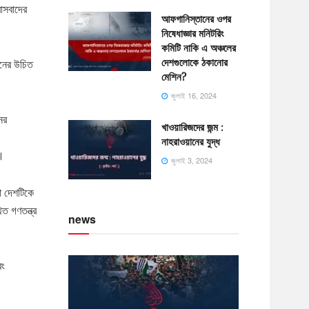
রাসবাদের
আফগানিস্তানের ওপর
নিষেধাজ্ঞার মনিটরিং
কমিটি নাকি এ অঞ্চলের
দেশগুলোকে ঠকানোর
ানের উচিত
মেশিন?
জুলাই 16, 2024
ের
খাওয়ারিজদের জন্ম :
নাহরাওয়ানের যুদ্ধ
ত।
জুলাই 3, 2024
া দেশটিকে
ত গণতন্ত্র
news
বং