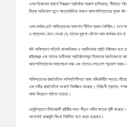
ওপর নিজেদের স্বার্থে নিয়ন্ত্রণ প্রতিষ্ঠার প্রয়াস চালিয়েছে, সীমান্ত-
মিথ্যা অভিযোগ তুলে আন্তর্জাতিক অঙ্গনে আফগানিস্তানের সুনাম নষ্
এসব কর্মকাণ্ডই পাকিস্তানের আফগান নীতির প্রধান বৈশিষ্ট্য। তবে
এ বাস্তবতা মেনে নেওয়া যে, তাদের পুরনো কৌশল আর কার্যকর হবে ন
যদি পাকিস্তান সত্যিই মানবাধিকার ও স্বাধীনতার প্রতি নিষ্ঠাবান হত
রাষ্ট্রযন্ত্র এবং তাদের অধীনস্থ প্রতিষ্ঠানসমূহ নিজেদের ব্যর্থতা
আফগানিস্তানের সমালোচনা করা এবং তাদের ওপর চাপ প্রয়োগ করাও এ
পাকিস্তানের রাজনৈতিক অস্থিতিশীলতা আজ নজিরবিহীন স্তরে পৌঁছেছে
এক গভীর রাজনৈতিক সংকটে নিমজ্জিত করেছে। নির্বাচনী প্রহসন, গণমা
আজ বিদ্রূপে পরিণত হয়েছে।
বেলুচিস্তানে দীর্ঘমেয়াদী রাষ্ট্রীয় দমন-পীড়ন গভীর ক্ষতের সৃষ্টি কর
অনেকেই কারাবন্দি কিংবা নির্বাসিত হতে বাধ্য হয়েছেন।