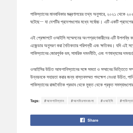
পাকিস্তানের মানবাধিকার মন্ত্রণালয়ের তথ্য অনুসারে, ২০২১ থেকে ২০২
ঘটেছে— যা দেশটির প্রদেশগুলোর মধ্যে সর্বোচ্চ। এটি একটি প্রদেশে
এই প্রেক্ষাপটে ওআইসি সম্মেলনের অংশগ্রহণকারীদের এটি উপলব্ধি ক
এজেন্ডার অনুসরণ করা নৈতিকতার পরিপন্থী এবং ক্ষতিকর। যদি এই সম্মেল
পাকিস্তানের জোরপূর্বক গুম, সামরিক দমননীতি, এবং গণমাধ্যমের দমনচ
ওআইসির উচিত আফগানিস্তানের সঙ্গে সমতা ও সম্মানের ভিত্তিতে সম্পর
উন্নয়নকে সহায়তা করার জন্য বাস্তবসম্মত পদক্ষেপ নেওয়া উচিত, পাকি
পাকিস্তানের রাজনৈতিক প্রভাব থেকে মুক্ত থেকে প্রকৃত সমস্যাগুল
Tags:
#আফগানিস্তান
#আলমিরসাদবাংলা
#ওআইসি
#পাকিস্ত
Share