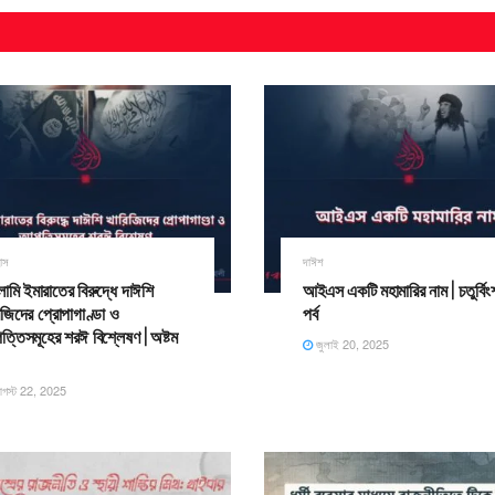
াস
দাঈশ
ামি ইমারাতের বিরুদ্ধে দাঈশি
আইএস একটি মহামারির নাম | চতুর্বিং
িজিদের প্রোপাগাণ্ডা ও
পর্ব
্তিসমূহের শরঈ বিশ্লেষণ | অষ্টম
জুলাই 20, 2025
গস্ট 22, 2025