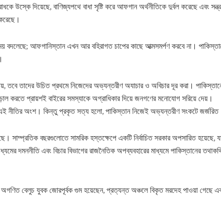
বিরোধকে উস্কে দিয়েছে, বাণিজ্যপথে বাধা সৃষ্টি করে আফগান অর্থনীতিকে দুর্বল করেছে এবং সন্ত্
ট করেছে।
 সময় বদলেছে; আফগানিস্তান এখন আর বহিরাগত চাপের কাছে আত্মসমর্পণ করবে না। পাকিস্ত
া।
ে চায়, তবে তাদের উচিত প্রথমে নিজেদের অভ্যন্তরীণ অযাচার ও অবিচার দূর করা। পাকিস্তান
গুলো আড়াল করতে প্রায়শই বাইরের সমস্যাকে অগ্রাধিকার দিয়ে জনগণের মনোযোগ সরিয়ে দেয়।
ই নীতির অংশ। কিন্তু প্রকৃত সত্য হলো, পাকিস্তান নিজেই অভ্যন্তরীণ সংকটে জর্জরি
। সাম্প্রতিক বছরগুলোতে সামরিক হস্তক্ষেপে একটি নির্বাচিত সরকার অপসারিত হয়েছে, য
ধ্যমের দমননীতি এবং বিচার বিভাগের রাজনৈতিক অপব্যবহারের মাধ্যমে পাকিস্তানের তথাকথি
েছে। অগণিত বেলুচ যুবক জোরপূর্বক গুম হয়েছেন, প্রত্যন্ত অঞ্চলে বিকৃত মরদেহ পাওয়া গেছে এ