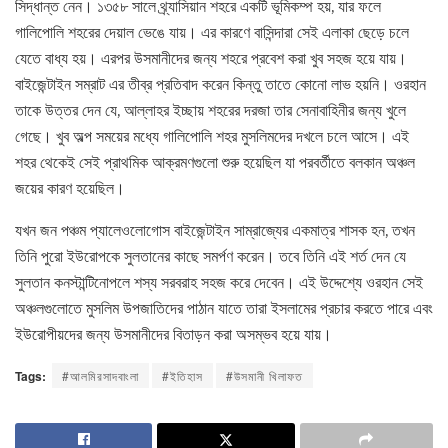
সিদ্ধান্ত নেন। ১৩৫৮ সালে থ্র্যাসিয়ান শহরে একটি ভূমিকম্প হয়, যার ফলে
গালিপোলি শহরের দেয়াল ভেঙে যায়। এর কারণে বাসিন্দারা সেই এলাকা ছেড়ে চলে
যেতে বাধ্য হয়। এরপর উসমানীদের জন্য শহরে প্রবেশ করা খুব সহজ হয়ে যায়।
বাইজেন্টাইন সম্রাট এর তীব্র প্রতিবাদ করেন কিন্তু তাতে কোনো লাভ হয়নি। ওরহান
তাকে উত্তর দেন যে, আল্লাহর ইচ্ছায় শহরের দরজা তার সেনাবাহিনীর জন্য খুলে
গেছে। খুব অল্প সময়ের মধ্যে গালিপোলি শহর মুসলিমদের দখলে চলে আসে। এই
শহর থেকেই সেই প্রাথমিক আক্রমণগুলো শুরু হয়েছিল যা পরবর্তীতে বলকান অঞ্চল
জয়ের কারণ হয়েছিল।
যখন জন পঞ্চম প্যালেওলোগোস বাইজেন্টাইন সাম্রাজ্যের একমাত্র শাসক হন, তখন
তিনি পুরো ইউরোপকে সুলতানের কাছে সমর্পণ করেন। তবে তিনি এই শর্ত দেন যে
সুলতান কনস্টান্টিনোপলে শস্য সরবরাহ সহজ করে দেবেন। এই উদ্দেশ্যে ওরহান সেই
অঞ্চলগুলোতে মুসলিম উপজাতিদের পাঠান যাতে তারা ইসলামের প্রচার করতে পারে এবং
ইউরোপীয়দের জন্য উসমানীদের বিতাড়ন করা অসম্ভব হয়ে যায়।
Tags:
#আলমিরসাদবাংলা
#ইতিহাস
#উসমানী খিলাফত