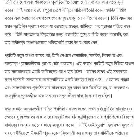
তিনি তার দেশ এবং শহরগুলোর পুনর্গঠনে মনোযোগ দেন এবং ২০ বছর এতে ব্যয়
করেন। এই সময়ে ওরহান পুরো দেশে শান্তির পরিবেশ তৈরি করেন, মসজিদ নির্মাণ
করেন এবং সেগুলোর রক্ষণাবেক্ষণের জন্য যোগ্য লোক নিয়োগ করেন। তিনি এমন সব
মহান প্রতিষ্ঠান স্থাপন করেন যা ওরহানের মহত্ত্ব, ধার্মিকতা এবং প্রজ্ঞার পরিচয় বহন
করে। তিনি সালতানাত বিস্তারের জন্য ধারাবাহিক যুদ্ধের নীতি গ্রহণ করেননি, বরং
তার অধীনস্থ অঞ্চলগুলোকে শক্তিশালী করার উপর জোর দেন।
প্রতিটি নতুন অঞ্চল জয়ের পর, তিনি সেখানে বেসামরিক, সামরিক, শিক্ষাগত এবং
অন্যান্য প্রয়োজনীয়তা পূরণের চেষ্টা করতেন। এই কারণে প্রতিটি নতুন বিজিত অঞ্চল
তার সালতানাতের একটি অবিচ্ছেদ্য অংশ হয়ে উঠত। তাদের মধ্যে এই সমন্বয়ের
ফলে উসমানী সালতানাত আনাতোলিয়ায় একটি উদাহরণ হয়ে ওঠে। ওরহানের প্রজ্ঞা
এবং সালতানাতের পুনর্গঠন তার সাফল্যের মূল কারণ বলে বিবেচিত হয়, যা সভ্যতা ও
সংস্কৃতির পুনরুজ্জীবন এবং সমাজের নতুন জীবন ধারণের কারণ হয়েছিল।
যখন ওরহান অভ্যন্তরীণ শান্তি প্রতিষ্ঠায় সফল হলেন, তখন বাইজেন্টাইন সাম্রাজ্যের
ভেতরে যুদ্ধ শুরু হয় এবং তাদের সম্রাট জন ষষ্ঠ ক্যান্টাকুজেন তার প্রতিপক্ষের বিরুদ্ধে
সাহায্যের জন্য ওরহানের কাছে অনুরোধ করেন। এটিই সেই সুযোগ ছিল যখন সুলতান
ওরহান ইউরোপে উসমানী প্রভাবকে শক্তিশালী করার জন্য তার বাহিনীকে পাঠানোর