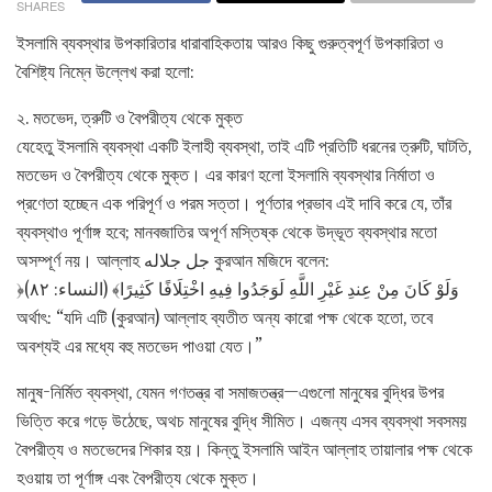
SHARES
ইসলামি ব্যবস্থার উপকারিতার ধারাবাহিকতায় আরও কিছু গুরুত্বপূর্ণ উপকারিতা ও
বৈশিষ্ট্য নিম্নে উল্লেখ করা হলো:
২. মতভেদ, ত্রুটি ও বৈপরীত্য থেকে মুক্ত
যেহেতু ইসলামি ব্যবস্থা একটি ইলাহী ব্যবস্থা, তাই এটি প্রতিটি ধরনের ত্রুটি, ঘাটতি,
মতভেদ ও বৈপরীত্য থেকে মুক্ত। এর কারণ হলো ইসলামি ব্যবস্থার নির্মাতা ও
প্রণেতা হচ্ছেন এক পরিপূর্ণ ও পরম সত্তা। পূর্ণতার প্রভাব এই দাবি করে যে, তাঁর
ব্যবস্থাও পূর্ণাঙ্গ হবে; মানবজাতির অপূর্ণ মস্তিষ্ক থেকে উদ্ভূত ব্যবস্থার মতো
অসম্পূর্ণ নয়। আল্লাহ جل جلاله কুরআন মজিদে বলেন:
﴿وَلَوْ كَانَ مِنْ عِندِ غَيْرِ اللَّهِ لَوَجَدُوا فِيهِ اخْتِلَافًا كَثِيرًا﴾ (النساء: ۸۲)
অর্থাৎ: “যদি এটি (কুরআন) আল্লাহ ব্যতীত অন্য কারো পক্ষ থেকে হতো, তবে
অবশ্যই এর মধ্যে বহু মতভেদ পাওয়া যেত।”
মানুষ-নির্মিত ব্যবস্থা, যেমন গণতন্ত্র বা সমাজতন্ত্র—এগুলো মানুষের বুদ্ধির উপর
ভিত্তি করে গড়ে উঠেছে, অথচ মানুষের বুদ্ধি সীমিত। এজন্য এসব ব্যবস্থা সবসময়
বৈপরীত্য ও মতভেদের শিকার হয়। কিন্তু ইসলামি আইন আল্লাহ তায়ালার পক্ষ থেকে
হওয়ায় তা পূর্ণাঙ্গ এবং বৈপরীত্য থেকে মুক্ত।