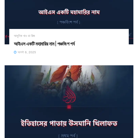
আধুনিক খাও য়া রিজ
আইএস একটি মহামারির নাম | পঞ্চবিংশ পর্ব
আগস্ট 6, 2025