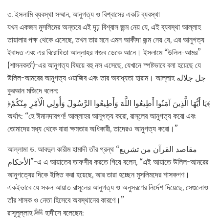
৩. ইসলামি ব্যবস্থা সম্মান, আনুগত্য ও বিশ্বাসের একটি ব্যবস্থা
যখন একজন মুসলিমের অন্তরে এই দৃঢ় বিশ্বাস জন্ম নেয় যে, এই ব্যবস্থা আল্লাহ
তায়ালার পক্ষ থেকে এসেছে, তখন তার মনে এমন আকীদা জন্ম নেয় যে, এর আনুগত্য
ইবাদত এবং এর বিরোধিতা আল্লাহর গজব ডেকে আনে। ইসলামে “উলিল-আমর”
(শাসনকর্তা)-এর আনুগত্য বিষয়ে বহু নস এসেছে, যেখানে স্পষ্টভাবে বলা হয়েছে যে
উলিল-আমরের আনুগত্য ওয়াজিব এবং তার অবাধ্যতা হারাম। আল্লাহ جل جلاله
কুরআন মজিদে বলেন:
﴿يَا أَيُّهَا الَّذِينَ آمَنُوا أَطِيعُوا اللَّهَ وَأَطِيعُوا الرَّسُولَ وَأُولِي الْأَمْرِ مِنْكُمْ﴾
অর্থাৎ: “হে ঈমানদারগণ! আল্লাহর আনুগত্য করো, রাসূলের আনুগত্য করো এবং
তোমাদের মধ্য থেকে যারা ক্ষমতার অধিকারী, তাদেরও আনুগত্য করো।”
আল্লামা ড. আবদুল কারীম হামাদী তাঁর গ্রন্থ “مقاصد القرآن من تشريع
الأحكام”-এ এ আয়াতের তাফসীর করতে গিয়ে বলেন, “এই আয়াতে উলিল-আমরের
আনুগত্যের দিকে ইঙ্গিত করা হয়েছে, আর তারা হচ্ছেন মুসলিমদের শাসকগণ।
একইভাবে যে সকল আয়াত রাসূলের আনুগত্য ও অনুসরণের নির্দেশ দিয়েছে, সেগুলোও
তাঁর শাসক ও নেতা হিসেবে অবস্থানের কারণে।”
রাসূলুল্লাহ ﷺ হাদীসে বলেছেন: