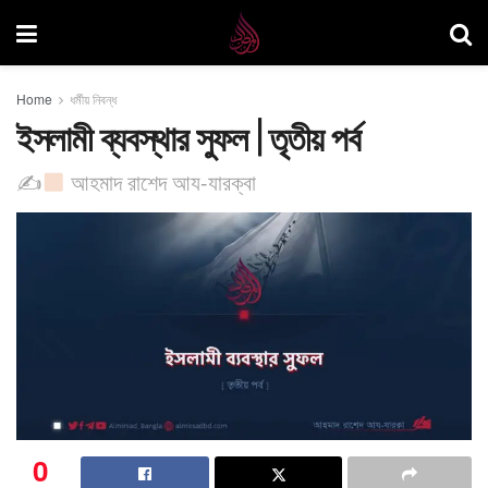
Home
ধর্মীয় নিবন্ধ
ইসলামী ব্যবস্থার সুফল | তৃতীয় পর্ব
✍
আহমাদ রাশেদ আয-যারক্বা
0