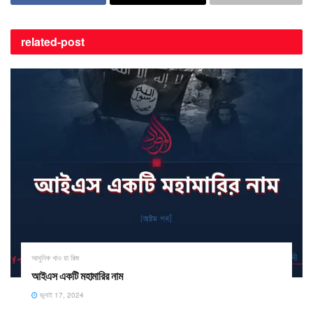
related-
post
আধুনিক খাও য়া রিজ
আইএস একটি মহামারির নাম
জুলাই 17, 2024