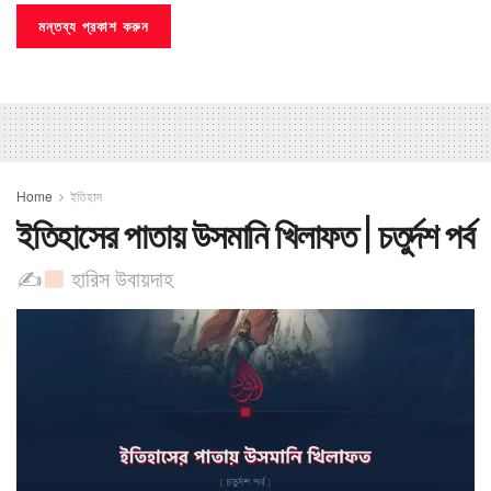
Home
ইতিহাস
ইতিহাসের পাতায় উসমানি খিলাফত | চতুর্দশ পর্ব
✍
হারিস উবায়দাহ