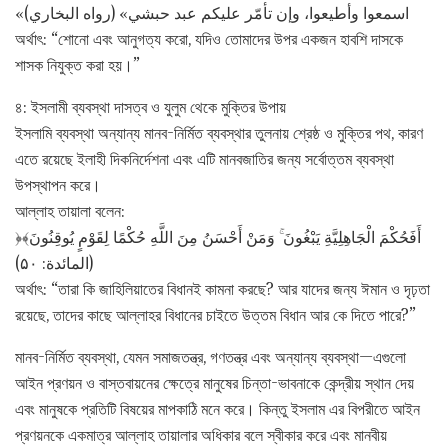
«اسمعوا وأطيعوا، وإن تأمّر عليكم عبد حبشي» (رواه البخاري)
অর্থাৎ: “শোনো এবং আনুগত্য করো, যদিও তোমাদের উপর একজন হাবশি দাসকে
শাসক নিযুক্ত করা হয়।”
৪: ইসলামী ব্যবস্থা দাসত্ব ও যুলুম থেকে মুক্তির উপায়
ইসলামি ব্যবস্থা অন্যান্য মানব-নির্মিত ব্যবস্থার তুলনায় শ্রেষ্ঠ ও মুক্তির পথ, কারণ
এতে রয়েছে ইলাহী দিকনির্দেশনা এবং এটি মানবজাতির জন্য সর্বোত্তম ব্যবস্থা
উপস্থাপন করে।
আল্লাহ তায়ালা বলেন:
﴿أَفَحُكْمَ الْجَاهِلِيَّةِ يَبْغُونَ ۚ وَمَنْ أَحْسَنُ مِنَ اللَّهِ حُكْمًا لِقَوْمٍ يُوقِنُونَ﴾
(المائدة: ۵۰)
অর্থাৎ: “তারা কি জাহিলিয়াতের বিধানই কামনা করছে? আর যাদের জন্য ঈমান ও দৃঢ়তা
রয়েছে, তাদের কাছে আল্লাহর বিধানের চাইতে উত্তম বিধান আর কে দিতে পারে?”
মানব-নির্মিত ব্যবস্থা, যেমন সমাজতন্ত্র, গণতন্ত্র এবং অন্যান্য ব্যবস্থা—এগুলো
আইন প্রণয়ন ও বাস্তবায়নের ক্ষেত্রে মানুষের চিন্তা-ভাবনাকে কেন্দ্রীয় স্থান দেয়
এবং মানুষকে প্রতিটি বিষয়ের মাপকাঠি মনে করে। কিন্তু ইসলাম এর বিপরীতে আইন
প্রণয়নকে একমাত্র আল্লাহ তায়ালার অধিকার বলে স্বীকার করে এবং মানবীয়