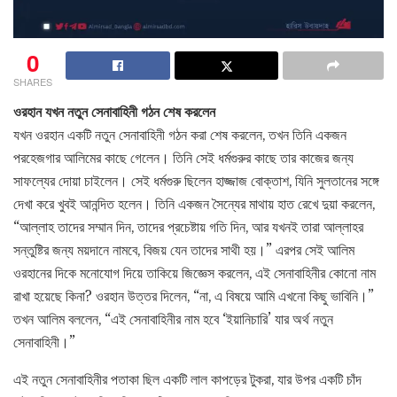
0
SHARES
ওরহান যখন নতুন সেনাবাহিনী গঠন শেষ করলেন
যখন ওরহান একটি নতুন সেনাবাহিনী গঠন করা শেষ করলেন, তখন তিনি একজন
পরহেজগার আলিমের কাছে গেলেন। তিনি সেই ধর্মগুরুর কাছে তার কাজের জন্য
সাফল্যের দোয়া চাইলেন। সেই ধর্মগুরু ছিলেন হাজ্জাজ বোক্তাশ, যিনি সুলতানের সঙ্গে
দেখা করে খুবই আনন্দিত হলেন। তিনি একজন সৈন্যের মাথায় হাত রেখে দুয়া করলেন,
“আল্লাহ তাদের সম্মান দিন, তাদের প্রচেষ্টায় গতি দিন, আর যখনই তারা আল্লাহর
সন্তুষ্টির জন্য ময়দানে নামবে, বিজয় যেন তাদের সাথী হয়।” এরপর সেই আলিম
ওরহানের দিকে মনোযোগ দিয়ে তাকিয়ে জিজ্ঞেস করলেন, এই সেনাবাহিনীর কোনো নাম
রাখা হয়েছে কিনা? ওরহান উত্তর দিলেন, “না, এ বিষয়ে আমি এখনো কিছু ভাবিনি।”
তখন আলিম বললেন, “এই সেনাবাহিনীর নাম হবে ‘ইয়ানিচারি’ যার অর্থ নতুন
সেনাবাহিনী।”
এই নতুন সেনাবাহিনীর পতাকা ছিল একটি লাল কাপড়ের টুকরা, যার উপর একটি চাঁদ