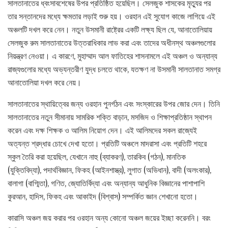
সালতানাতের ধ্বংসাবশেষের উপর প্রতিষ্ঠিত হয়েছিল। সেলজুক শাসকের মৃত্যুর পর
তার সন্তানদের মধ্যে ক্ষমতার লড়াই শুরু হয়। ওরহান এই সুযোগ কাজে লাগিয়ে এই
অঞ্চলটি দখল করে নেন। নতুন উসমানী রাষ্ট্রের একটি লক্ষ্য ছিল যে, আনাতোলিয়ায়
সেলজুক রুম সালতানাতের উত্তরাধিকার লাভ করা এবং তাদের অধীনস্থ অঞ্চলগুলোর
নিয়ন্ত্রণ নেওয়া। এ কারণে, মুহাম্মাদ আল ফাতিহের শাসনামলে এই অঞ্চল ও অন্যান্য
রাজ্যগুলোর মধ্যে অভ্যন্তরীণ যুদ্ধ চলতে থাকে, যতক্ষণ না উসমানী সালতানাত সমগ্র
আনাতোলিয়া দখল করে নেয়।
সালতানাতের স্থায়িত্বের জন্য ওরহান পুনর্গঠন এবং সংস্কারের উপর জোর দেন। তিনি
সালতানাতের নতুন সীমানায় সামরিক শক্তি বাড়ান, মসজিদ ও শিক্ষাপ্রতিষ্ঠান স্থাপন
করেন এবং দক্ষ শিক্ষক ও আলিম নিয়োগ দেন। এই আলিমদের সকল রাজ্যেই
অত্যন্ত শ্রদ্ধার চোখে দেখা হতো। প্রতিটি অঞ্চলে মাদরাসা এবং প্রতিটি শহরে
স্কুল তৈরি করা হয়েছিল, যেখানে নাহু (ব্যাকরণ), তারকিব (গঠন), মানতিক
(যুক্তিবিদ্যা), পদার্থবিজ্ঞান, ফিকহ (আইনশাস্ত্র), লুগাত (অভিধান), বাদী (অলংকার),
বালাগা (বাগ্মিতা), গণিত, জ্যোতির্বিদ্যা এবং অন্যান্য আধুনিক বিজ্ঞানের পাশাপাশি
কুরআন, হাদিস, ফিকহ এবং আকাইদ (বিশ্বাস) সম্পর্কিত জ্ঞান শেখানো হতো।
কারাসি অঞ্চল জয় করার পর ওরহান অন্য কোনো অঞ্চল জয়ের ইচ্ছা করেননি। বরং