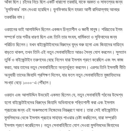
আঁকা ছিল। চাঁদের নিচে ছিল একটি ধারালো তরবারি, যাকে বরকত ও সাফল্যের জন্য
‘যুলফিকার’ নাম দেওয়া হয়েছিল। যুলফিকার ছিল হযরত আলী রাদিয়াল্লাহু আনহুর
তরবারির নাম।
ওরহানের ভাই আলাউদ্দিন ছিলেন একজন চিন্তাশীল ও জ্ঞানী মানুষ। শরিয়তের ইলম
সম্পর্কে তার গভীর ধারণা ছিল এবং তিনি তার সংযম, ধার্মিকতা ও সুফিবাদের জন্য
পরিচিত ছিলেন। যখন বাইজেন্টাইনদের বিরুদ্ধে যুদ্ধ শুরু হলো এবং জিহাদের দায়িত্ব
বাড়তে থাকল, তখন তিনি এই নতুন সেনাবাহিনীতে আরও সৈন্য যোগ করলেন। সুলতান
তুর্কি ও বাইজেন্টাইন তরুণদের বেছে নিলেন যারা ইসলাম গ্রহণ করেছিল এবং সৎ কাজ
করত, আর তাদের নতুন সেনাবাহিনীতে অন্তর্ভুক্ত করলেন। এরপর তিনি ইসলামী নীতি
অনুযায়ী তাদের জিহাদি প্রশিক্ষণ দিলেন, যার ফলে নতুন সেনাবাহিনীতে মুজাহিদদের
সংখ্যা বেড়ে ১০০০-এ পৌঁছাল।
ওরহান এবং আলাউদ্দিন উভয়েই একমত ছিলেন যে, নতুন সেনাবাহিনী গঠনের উদ্দেশ্য
হলো বাইজেন্টাইনদের বিরুদ্ধে জিহাদি অভিযানকে শক্তিশালী করা এবং ইসলাম
প্রচারের জন্য এই অঞ্চলগুলো নিজেদের নিয়ন্ত্রণে আনা। তারা সেই বাইজেন্টাইন
মুসলিমদের থেকে ইসলাম প্রচারে সাহায্য পাওয়ার চেষ্টা করছিলেন, যারা সম্প্রতি
ইসলাম গ্রহণ করেছিলেন। নতুন সেনাবাহিনীতে যোগ দেওয়া মুসলিমদের জিহাদের