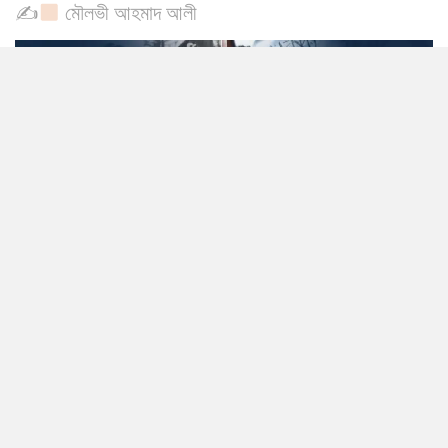
✍
মৌলভী আহমাদ আলী
0
SHARES
আল্লামা আবুল আব্বাস আহমাদ ইবনু মুহাম্মাদ ইবনুল মাহদী রহ.
আবুল আব্বাস আহমাদ ইবনু মুহাম্মাদ ইবনুল মাহদী রহ. তাঁর তাফসীর আল-বাহরুল
মাদীদ-এর দ্বিতীয় খণ্ড, পৃষ্ঠা ৪৯-এ বলেন:
﴿وَمَنْ يَّتَوَلَّهُمْ مِّنْكُمْ فَاِنَّهٗ مِنْهُمْ﴾ أي: من والاهم منكم فإنه من
جملتهم.