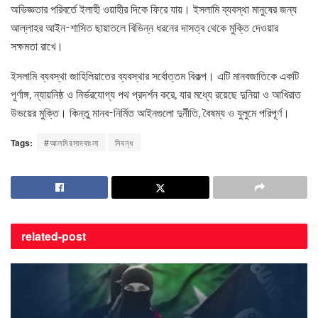
অভিজ্ঞতার পরিবর্তে ইলাহী ওয়াহীর দিকে ফিরে যায়। ইসলামি ব্যবস্থা মানুষের জন্য
আল্লাহর আইন-শাসিত ছায়াতলে বিভিন্ন ধরনের দাসত্ব থেকে মুক্তি দেওয়ার
সক্ষমতা রাখে।
ইসলামি ব্যবস্থা জাহিলিয়াতের ব্যবস্থার সর্বোত্তম বিকল্প। এটি মানবজাতিকে একটি
পূর্ণাঙ্গ, ন্যায়নিষ্ঠ ও নির্ভরযোগ্য পথ প্রদর্শন করে, যার মধ্যে রয়েছে দুনিয়া ও আখিরাত
উভয়ের মুক্তি। কিন্তু মানব-নির্মিত আইনগুলো দুর্নীতি, বৈষম্য ও যুলুমে পরিপূর্ণ।
Tags:
#আলমিরসাদবাংলা
নিবন্ধ
related-
post