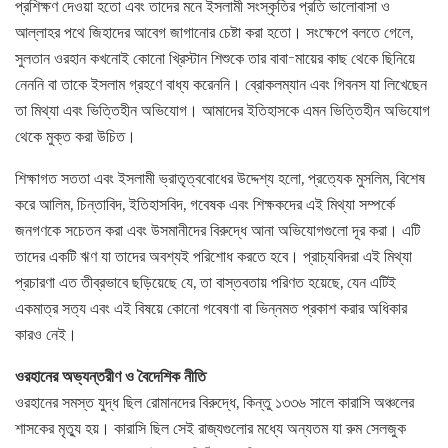
প্রশিক্ষণ দেওয়া হতো এবং তাদের মনে ইসলামী সংস্কৃতির প্রতি ভালোবাসা ও
আল্লাহর পথে জিহাদের আবেগ জাগানোর চেষ্টা করা হতো। সংক্ষেপে বলতে গেলে,
সুলতান ওরহান কখনোই কোনো খ্রিস্টান শিশুকে তার বাবা-মায়ের কাছ থেকে ছিনিয়ে
নেননি বা তাকে ইসলাম গ্রহণে বাধ্য করেননি। ব্রোকলম্যান এবং গিবনস যা লিখেছেন
তা মিথ্যা এবং ভিত্তিহীন অভিযোগ। আমাদের ইতিহাসকে এমন ভিত্তিহীন অভিযোগ
থেকে মুক্ত করা উচিত।
শিক্ষাগত সততা এবং ইসলামী ভ্রাতৃত্ববোধের উদ্দেশ্য হলো, প্রত্যেক মুসলিম, বিশেষ
করে আলিম, চিন্তাবিদ, ইতিহাসবিদ, গবেষক এবং শিক্ষকদের এই মিথ্যা সম্পর্কে
জনগণকে সচেতন করা এবং উসমানীদের বিরুদ্ধে আনা অভিযোগগুলো দূর করা। এটি
তাদের একটি ঋণ যা তাদের অবশ্যই পরিশোধ করতে হবে। প্রাচ্যবিদরা এই মিথ্যা
প্রচারণা এত তীব্রভাবে ছড়িয়েছে যে, তা বাস্তবতায় পরিণত হয়েছে, যেন এটিই
একমাত্র সত্য এবং এই বিষয়ে কোনো গবেষণা বা ভিন্নমত প্রকাশ করার অধিকার
কারও নেই।
ওরহানের অভ্যন্তরীণ ও বৈদেশিক নীতি
ওরহানের সমস্ত যুদ্ধ ছিল রোমানদের বিরুদ্ধে, কিন্তু ১৩৩৬ সালে কারাসি অঞ্চলের
শাসকের মৃত্যু হয়। কারাসি ছিল সেই রাজ্যগুলোর মধ্যে অন্যতম যা রুম সেলজুক