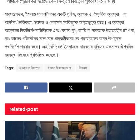
“আমাকে প্রেরণ করা হয়েছে কেবল উত্তম চরিত্রের পূর্ণতা সাধনের জন্য।”
সারসংক্ষেপে, ইসলাম মানবজীবনের একটি পূর্ণাঙ্গ, ব্যাপক ও ঐশ্বরিক ব্যবস্থা—যা
আকীদা, নৈতিকতা, ইবাদত ও লেনদেন সবকিছুকে অন্তর্ভুক্ত করে। এ ব্যবস্থা
আল্লাহর দিকনির্দেশনাভিত্তিক এবং কোনো যুগ, জাতি বা সমাজকে উত্তরহীন রাখে না;
বরং কালের পরিবর্তনের সঙ্গে সঙ্গে মানবজীবনের সব প্রয়োজনের জন্য উপযুক্ত
পথনির্দেশ প্রদান করে। এই বৈশিষ্ট্যই ইসলামকে মানবতার মুক্তির একমাত্র ঐশ্বরিক
ব্যবস্থা হিসেবে প্রতিষ্ঠিত করেছে।
Tags:
#আফগানিস্তান
#আলমিরসাদবাংলা
নিবন্ধ
related-
post