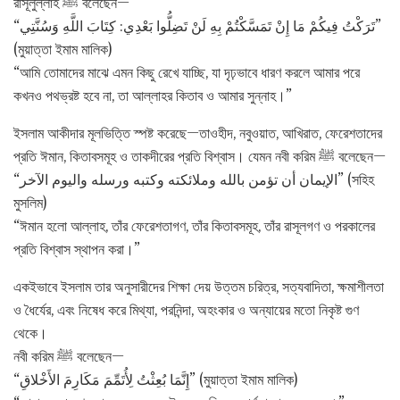
রাসূলুল্লাহ ﷺ বলেছেন—
“تَرَكْتُ فِيكُمْ مَا إِنْ تَمَسَّكْتُمْ بِهِ لَنْ تَضِلُّوا بَعْدِي: كِتَابَ اللَّهِ وَسُنَّتِي”
(মুয়াত্তা ইমাম মালিক)
“আমি তোমাদের মাঝে এমন কিছু রেখে যাচ্ছি, যা দৃঢ়ভাবে ধারণ করলে আমার পরে
কখনও পথভ্রষ্ট হবে না, তা আল্লাহর কিতাব ও আমার সুন্নাহ।”
ইসলাম আকীদার মূলভিত্তি স্পষ্ট করেছে—তাওহীদ, নবুওয়াত, আখিরাত, ফেরেশতাদের
প্রতি ঈমান, কিতাবসমূহ ও তাকদীরের প্রতি বিশ্বাস। যেমন নবী করিম ﷺ বলেছেন—
“الإيمان أن تؤمن بالله وملائكته وكتبه ورسله واليوم الآخر” (সহিহ
মুসলিম)
“ঈমান হলো আল্লাহ, তাঁর ফেরেশতাগণ, তাঁর কিতাবসমূহ, তাঁর রাসূলগণ ও পরকালের
প্রতি বিশ্বাস স্থাপন করা।”
একইভাবে ইসলাম তার অনুসারীদের শিক্ষা দেয় উত্তম চরিত্র, সত্যবাদিতা, ক্ষমাশীলতা
ও ধৈর্যের, এবং নিষেধ করে মিথ্যা, পরনিন্দা, অহংকার ও অন্যায়ের মতো নিকৃষ্ট গুণ
থেকে।
নবী করিম ﷺ বলেছেন—
“إِنَّمَا بُعِثْتُ لِأُتَمِّمَ مَكَارِمَ الأَخْلاقِ” (মুয়াত্তা ইমাম মালিক)