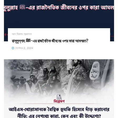
আল মিরসাদ প্রকাশনা
রাসূলুল্লাহ ﷺ–এর রাজনৈতিক জীবনের ওপর কারা আমলরত?
সেপ্টেম্বর 2, 2024