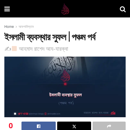
Home
আফগানিস্তান
ইসলামী ব্যবস্থার সুফল | পঞ্চম পর্ব
✍
আহমাদ রাশেদ আয-যারক্বা
0