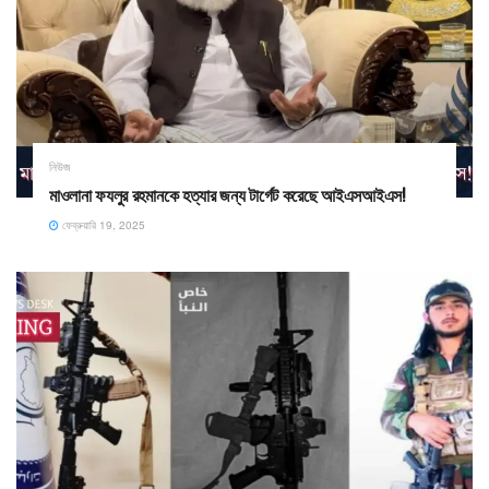
নিউজ
মাওলানা ফযলুর রহমানকে হত্যার জন্য টার্গেট করেছে আইএসআইএস!
ফেব্রুয়ারি 19, 2025