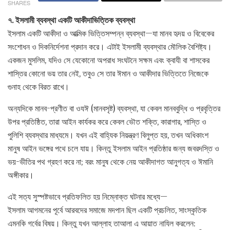
SHARES
৭. ইসলামী ব্যবস্থা একটি আকীদাভিত্তিক ব্যবস্থা
ইসলাম একটি আকীদা ও আত্মিক ভিত্তিসম্পন্ন ব্যবস্থা—যা মানব হৃদয় ও বিবেকের
সংশোধন ও দিকনির্দেশনা প্রদান করে। এটাই ইসলামী ব্যবস্থার মৌলিক বৈশিষ্ট্য।
একজন মুসলিম, যদিও সে যেকোনো অপরাধ সংঘটনে সক্ষম এবং ক্বাযী বা শাসকের
শাস্তির কোনো ভয় তার নেই, তবুও সে তার ঈমান ও আকীদার ভিত্তিতে নিজেকে
গুনাহ থেকে বিরত রাখে।
অন্যদিকে মানব-প্রণীত বা ওযঈ (মানবসৃষ্ট) ব্যবস্থা, যা কেবল মানববুদ্ধি ও প্রবৃত্তির
উপর প্রতিষ্ঠিত, তারা আইন কার্যকর করে কেবল ভৌত শক্তি, কারাগার, শাস্তি ও
পুলিশি ব্যবস্থার মাধ্যমে। যখন এই বাহ্যিক নিয়ন্ত্রণ বিলুপ্ত হয়, তখন অধিকাংশ
মানুষ আইন ভঙ্গের পথে চলে যায়। কিন্তু ইসলাম আইন প্রতিষ্ঠার জন্য জবরদস্তি ও
ভয়-ভীতির পথ গ্রহণ করে না; বরং মানুষ থেকে নেয় আকীদাগত আনুগত্য ও ঈমানি
অঙ্গীকার।
এই সত্য সুস্পষ্টভাবে প্রতিফলিত হয় নিম্নোক্ত ঘটনার মধ্যে—
ইসলাম আগমনের পূর্বে আরবদের সমাজে মদপান ছিল একটি প্রচলিত, সাংস্কৃতিক
এমনকি গর্বের বিষয়। কিন্তু যখন আল্লাহ তাআলা এ আয়াত নাযিল করলেন: