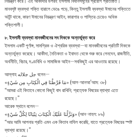
নিয়ন্ত্রণ করে। এই আকীদার উপরই ইসলামী বিধানসমূহের প্রয়োগ প্রতিষ্ঠিত।
মানবসৃষ্ট ব্যবস্থা শক্তি হারালে ভেঙে পড়ে, কিন্তু ইসলামী ব্যবস্থা ঈমানের শক্তিতে
অটুট থাকে, কারণ ঈমানের নিয়ন্ত্রণ আইন, কারাগার ও শাস্তির চেয়েও অধিক
শক্তিশালী।
৮. ইসলামী ব্যবস্থা মানবজীবনের সব দিককে অন্তর্ভুক্ত করে
ইসলাম একটি পূর্ণাঙ্গ, সামগ্রিক ও ঐশ্বরিক ব্যবস্থা—যা মানবজীবনের প্রতিটি দিককে
অন্তর্ভুক্ত করেছে। আকীদা, নৈতিকতা ও ইবাদত থেকে শুরু করে লেনদেন, রাজনীতি,
অর্থনীতি, বিচার, দণ্ডবিধি ও সামাজিক আইন—সবকিছুই এর আওতায় রয়েছে।
আল্লাহ جل جلاله বলেন—
«مَا فَرَّطْنَا فِي الْكِتَابِ مِن شَيْءٍ» (আল-আনআ’আম: ৩৮)
“আমরা এই কিতাবে কোনো কিছুই বাদ রাখিনি; প্রত্যেক বিষয়ের ব্যাখ্যা এতে
রয়েছে।”
আরেক স্থানে বলেন—
«وَنَزَّلْنَا عَلَيْكَ الْكِتَابَ تِبْيَانًا لِكُلِّ شَيْءٍ» (আন-নাহল: ৮৯)
“আর আমি আপনার প্রতি এমন এক কিতাব নাযিল করেছি, যাতে প্রত্যেক বিষয়ের স্পষ্ট
ব্যাখ্যা রয়েছে।”