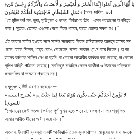
﴿يَا أَيُّهَا الَّذِينَ آمَنُوا إِنَّمَا الْخَمْرُ وَالْمَيْسِرُ وَالْأَنصَابُ وَالْأَزْلَامُ رِجْسٌ مِّنْ
عَمَلِ الشَّيْطَانِ فَاجْتَنِبُوهُ لَعَلَّكُمْ تُفْلِحُونَ﴾ (আল-মায়িদা: ৯০)
“হে মুমিনগণ! মদ, জুয়া, মূর্তিপূজা ও ভাগ্য নির্ধারণের তীর—এসব শয়তানের অপবিত্র
কাজ। সুতরাং তোমরা এগুলো থেকে বিরত থাকো, যাতে তোমরা সফল হও।”
এই আয়াত নাযিল হওয়ার সঙ্গে সঙ্গেই সাহাবায়ে কিরাম রাদিয়াল্লাহু আনহুম তাদের মদ
ঢেলে ফেলে দিলেন, পাত্র ভেঙে ফেললেন, মদের দোকান ধ্বংস করে দিলেন। অথচ
তাদের কাউকে শাস্তি দেওয়া হয়নি, না কোনো তাআযীর কার্যকর করা হয়েছে, না কোনো
পুলিশ বাহিনী পাঠানো হয়েছে। সবকিছুই ঘটেছিল কেবল আকীদা ও ঈমানের শক্তিতে,
জবরদস্তি বা ক্ষমতার প্রভাবে নয়।
রাসূলুল্লাহ ﷺ এরশাদ করেছেন—
«لا يُؤْمِنُ أَحَدُكُمْ حَتَّى يَكُونَ هَوَاهُ تَبَعًا لِمَا جِئْتُ بِهِ» (شرح السنة
للبغوي)
“তোমাদের কেউ ততক্ষণ পর্যন্ত পূর্ণ মুমিন হতে পারে না, যতক্ষণ না তার প্রবৃত্তি
আমার আনীত দীনের অধীন হয়ে যায়।”
অতএব, ইসলামী ব্যবস্থা একটি আকীদাভিত্তিক ব্যবস্থা—যা মানুষের হৃদয় ও মনকে