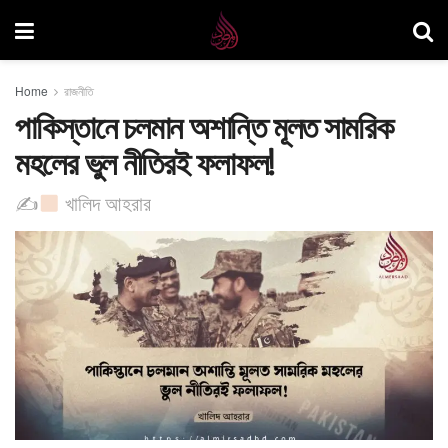
Home
রাজনীতি
পাকিস্তানে চলমান অশান্তি মূলত সামরিক
মহলের ভুল নীতিরই ফলাফল! ​
✍
খালিদ আহরার