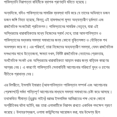
পাকিস্তানি নিরাপত্তা বাহিনীকে ব্যাপক প্রাণহানি ঘটাতে হয়েছে।
অন্যদিকে, যদিও পাকিস্তানের সামরিক ব্যবস্থা দাবি করে যে তাদের অভিযানে ডজন
ডজন জঙ্গি নিহত হয়েছে, কিন্তু এই হামলাগুলো মূলত অভ্যন্তরীণ দুর্বলতা এবং
রাজনৈতিক সংকটেরই প্রতিফলন। পাকিস্তানের সামরিক নেতৃত্ব, যারা এই
অস্থিরতার ধারাবাহিকতার মধ্যে নিজেদের স্বার্থ দেখে, তারা আফগানিস্তান ও
পাকিস্তানের মধ্যকার সমস্যা সমাধানের জন্য কোনো যুক্তিসঙ্গত ও যৌক্তিক পথ
অবলম্বন করে না। এর পরিবর্তে, তারা নিজেদের অভ্যন্তরীণ সমস্যা, যেমন রাজনৈতিক
দলগুলোর সাথে উত্তেজনা, ক্ষমতা দখল, নির্দিষ্ট রাজনৈতিক নেতাদের গ্রেফতার,
অর্থনৈতিক সংকট এবং অস্থিরতার ধারাবাহিকতা আড়াল করার জন্য বাহ্যিক কারণের
আশ্রয় নেয়। এ কারণেই পাকিস্তানি সেনাবাহিনী আলোচনার পরিবর্তে যুদ্ধ ও চাপের
নীতিকে প্রাধান্য দেয়।
এর বিপরীতে, ইসলামি ইমারাত (আফগানিস্তান-পাকিস্তান সম্পর্ক এবং আলোচনার
প্রেক্ষাপটে) সর্বদা শান্তিপূর্ণ আলোচনার মাধ্যমে সমস্যা সমাধানের চেষ্টা করে আসছে।
তথাকথিত সীমান্ত (ডুরান্ড লাইন) বরাবর ইসলামিক আমিরাতের পক্ষ থেকে কোনো
অপ্রীতিকর ঘটনা ঘটেনি, বরং তারা এলাকাটিকে নিরাপদ রাখতে একাধিক পদক্ষেপ গ্রহণ
করেছে। উদাহরণস্বরূপ, ওলামা কাউন্সিলের আয়োজন করা, যার উদ্দেশ্য ছিল