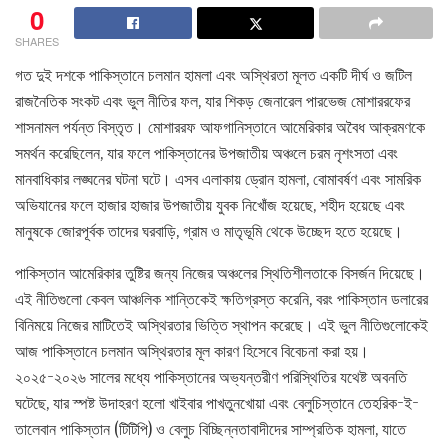
0
SHARES
গত দুই দশকে পাকিস্তানে চলমান হামলা এবং অস্থিরতা মূলত একটি দীর্ঘ ও জটিল
রাজনৈতিক সংকট এবং ভুল নীতির ফল, যার শিকড় জেনারেল পারভেজ মোশাররফের
শাসনামল পর্যন্ত বিস্তৃত। মোশাররফ আফগানিস্তানে আমেরিকার অবৈধ আক্রমণকে
সমর্থন করেছিলেন, যার ফলে পাকিস্তানের উপজাতীয় অঞ্চলে চরম নৃশংসতা এবং
মানবাধিকার লঙ্ঘনের ঘটনা ঘটে। এসব এলাকায় ড্রোন হামলা, বোমাবর্ষণ এবং সামরিক
অভিযানের ফলে হাজার হাজার উপজাতীয় যুবক নিখোঁজ হয়েছে, শহীদ হয়েছে এবং
মানুষকে জোরপূর্বক তাদের ঘরবাড়ি, গ্রাম ও মাতৃভূমি থেকে উচ্ছেদ হতে হয়েছে।
পাকিস্তান আমেরিকার তুষ্টির জন্য নিজের অঞ্চলের স্থিতিশীলতাকে বিসর্জন দিয়েছে।
এই নীতিগুলো কেবল আঞ্চলিক শান্তিকেই ক্ষতিগ্রস্ত করেনি, বরং পাকিস্তান ডলারের
বিনিময়ে নিজের মাটিতেই অস্থিরতার ভিত্তি স্থাপন করেছে। এই ভুল নীতিগুলোকেই
আজ পাকিস্তানে চলমান অস্থিরতার মূল কারণ হিসেবে বিবেচনা করা হয়।
২০২৫-২০২৬ সালের মধ্যে পাকিস্তানের অভ্যন্তরীণ পরিস্থিতির যথেষ্ট অবনতি
ঘটেছে, যার স্পষ্ট উদাহরণ হলো খাইবার পাখতুনখোয়া এবং বেলুচিস্তানে তেহরিক-ই-
তালেবান পাকিস্তান (টিটিপি) ও বেলুচ বিচ্ছিন্নতাবাদীদের সাম্প্রতিক হামলা, যাতে