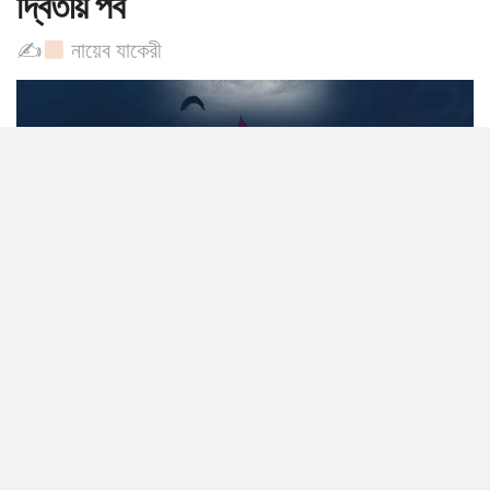
দ্বিতীয় পর্ব
✍
নায়েব যাকেরী
0
SHARES
মহাগ্রন্থ আল কুরআন: মাহে রামাদানের আলোকচ্ছটা
সিয়ামের মাস তার সমস্ত মহিমা ও শান-শওকত নিয়ে এমন এক অনন্য বৈশিষ্ট্যমণ্ডিত
যা একে অন্যান্য মাস থেকে পৃথক করে; আর তা হলো—এই মাসেই মহাগ্রন্থ আল
কুরআন অবতীর্ণ হয়েছে। আল্লাহ তাআলা তাঁর পবিত্র কালামে ইরশাদ করেন: