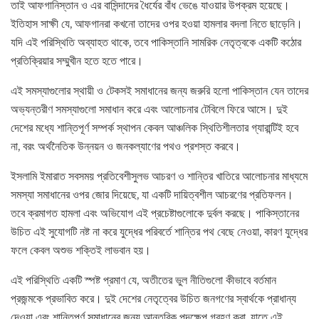
তাই আফগানিস্তান ও এর বাসিন্দাদের ধৈর্যের বাঁধ ভেঙে যাওয়ার উপক্রম হয়েছে।
ইতিহাস সাক্ষী যে, আফগানরা কখনো তাদের ওপর হওয়া হামলার বদলা নিতে ছাড়েনি।
যদি এই পরিস্থিতি অব্যাহত থাকে, তবে পাকিস্তানি সামরিক নেতৃত্বকে একটি কঠোর
প্রতিক্রিয়ার সম্মুখীন হতে হতে পারে।
এই সমস্যাগুলোর স্থায়ী ও টেকসই সমাধানের জন্য জরুরি হলো পাকিস্তান যেন তাদের
অভ্যন্তরীণ সমস্যাগুলো সমাধান করে এবং আলোচনার টেবিলে ফিরে আসে। দুই
দেশের মধ্যে শান্তিপূর্ণ সম্পর্ক স্থাপন কেবল আঞ্চলিক স্থিতিশীলতার গ্যারান্টিই হবে
না, বরং অর্থনৈতিক উন্নয়ন ও জনকল্যাণের পথও প্রশস্ত করবে।
ইসলামি ইমারাত সবসময় প্রতিবেশীসুলভ আচরণ ও শান্তির খাতিরে আলোচনার মাধ্যমে
সমস্যা সমাধানের ওপর জোর দিয়েছে, যা একটি দায়িত্বশীল আচরণের প্রতিফলন।
তবে ক্রমাগত হামলা এবং অভিযোগ এই প্রচেষ্টাগুলোকে দুর্বল করছে। পাকিস্তানের
উচিত এই সুযোগটি নষ্ট না করে যুদ্ধের পরিবর্তে শান্তির পথ বেছে নেওয়া, কারণ যুদ্ধের
ফলে কেবল অশুভ শক্তিই লাভবান হয়।
এই পরিস্থিতি একটি স্পষ্ট প্রমাণ যে, অতীতের ভুল নীতিগুলো কীভাবে বর্তমান
প্রজন্মকে প্রভাবিত করে। দুই দেশের নেতৃত্বের উচিত জনগণের স্বার্থকে প্রাধান্য
দেওয়া এবং শান্তিপূর্ণ সমাধানের জন্য আন্তরিক পদক্ষেপ গ্রহণ করা, যাতে এই