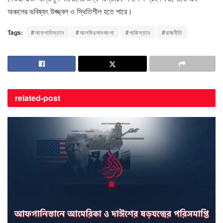
অঞ্চলের ভবিষ্যৎ উজ্জ্বল ও স্থিতিশীল হতে পারে।
Tags:
#আফগানিস্তান
#আলমিরসাদবাংলা
#পাকিস্তান
#রাজনীতি
related-
post