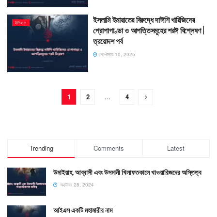
ইসলামি ইমারাতের বিরুদ্ধে দাঈশি খারিজিদের
ইতিহাস
প্রোপাগাণ্ডা ও আপত্তিসমূহের শরঈ বিশ্লেষণ |
ত্রয়োদশ পর্ব
সেপ্টেম্বর 10, 2025
1
2
…
4
Trending
Comments
Latest
উমাইয়াহ, আব্বাসী এবং উসমানী খিলাফতকালে খাওয়ারিজদের অস্তিত্ব
অক্টোবর 28, 2024
আইএস একটি মহামারীর নাম