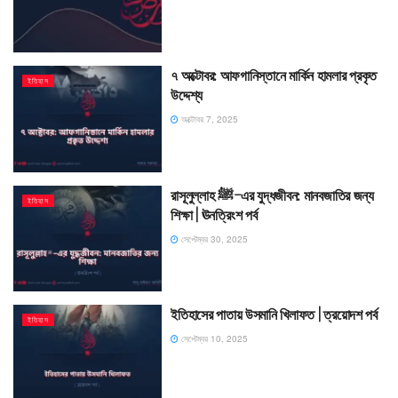
৭ অক্টোবর: আফগানিস্তানে মার্কিন হামলার প্রকৃত
ইতিহাস
উদ্দেশ্য
অক্টোবর 7, 2025
রাসূলুল্লাহ ﷺ–এর যুদ্ধজীবন: মানবজাতির জন্য
ইতিহাস
শিক্ষা | ঊনত্রিংশ পর্ব
সেপ্টেম্বর 30, 2025
ইতিহাসের পাতায় উসমানি খিলাফত | ত্রয়োদশ পর্ব
ইতিহাস
সেপ্টেম্বর 10, 2025