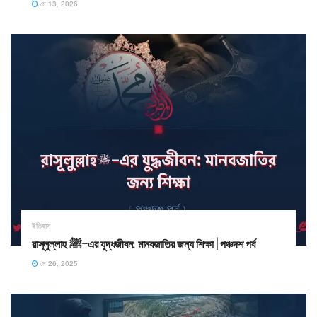
মে 13, 2026
ইতিহাস
রাসূলুল্লাহ ﷺ–এর যুদ্ধজীবন: মানবজাতির জন্য শিক্ষা | পঞ্চদশ পর্ব
মে 26, 2025