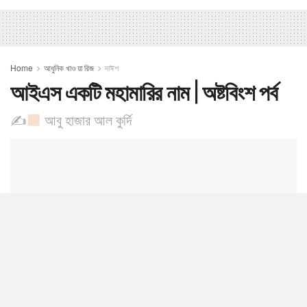
Home
আধুনিক খাও য়া রিজ
দাঈশ
আইএস একটি মহামারির নাম | অষ্টবিংশ পর্ব
✍
আবু হাজার আল কুর্দি
0