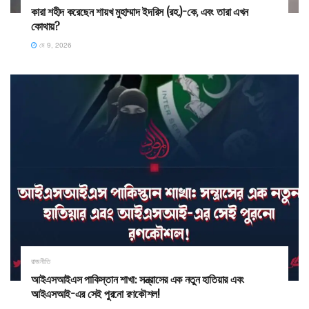
কারা শহীদ করেছেন শায়খ মুহাম্মাদ ইদরিস (রহ.)-কে, এবং তারা এখন
কোথায়?
মে 9, 2026
রাজনীতি
আইএসআইএস পাকিস্তান শাখা: সন্ত্রাসের এক নতুন হাতিয়ার এবং
আইএসআই-এর সেই পুরনো রণকৌশল!