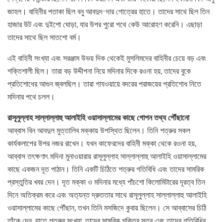
জাহল। বাহিনীর পতাকা ছিল বনু আবদুদ-দার গোত্রের হাতে। তাদের সাথে ছিল তিন
হাজার উট এবং দুইশো ঘোড়া, যার উপর পুরো পথে কেউ আরোহণ করেনি। এছাড়া
তাদের সাথে ছিল সাতশো বর্ম।
এই বাহিনী সংখ্যা এবং সরঞ্জাম উভয় দিক থেকেই মুসলিমদের বাহিনীর চেয়ে বড় এবং
শক্তিশালী ছিল। তারা বড় উদ্দীপনা নিয়ে মদিনার দিকে রওনা হয়, তাদের বুকে
প্রতিশোধের আগুন জ্বলছিল। তারা গাযওয়ায়ে বদরের পরাজয়ের প্রতিশোধ নিতে
মদিনার পথে চলল।
রাসূলুল্লাহ সাল্লাল্লাহু আলাইহি ওয়াসাল্লামের কাছে গোপন তথ্য পৌঁছানো
আব্বাস বিন আবদুল মুত্তালিব মক্কায় উপস্থিত ছিলেন। তিনি শত্রুর সকল
কার্যকলাপের উপর নজর রাখেন। যখন কাফেরদের বাহিনী মক্কা থেকে রওনা হয়,
আব্বাস তৎক্ষণাৎ মদিনা মুনাওয়ারায় রাসূলুল্লাহ সাল্লাল্লাহু আলাইহি ওয়াসাল্লামের
কাছে একজন দূত পাঠান। তিনি একটি চিঠিতে শত্রুর গতিবিধি এবং তাদের সামরিক
প্রস্তুতির খবর দেন। দূত মক্কা ও মদিনার মধ্যে পাঁচশো কিলোমিটারের দূরত্ব তিন
দিনে অতিক্রম করে এবং অত্যন্ত দ্রুততার সাথে রাসূলুল্লাহ সাল্লাল্লাহু আলাইহি
ওয়াসাল্লামের কাছে পৌঁছান, তখন তিনি মসজিদে কুবায় ছিলেন। সে আব্বাসের চিঠি
তাঁকে দেন, যাতে শত্রুর সংখ্যা, তাদের সামরিক শক্তির স্তর এবং তাদের গতিবিধির