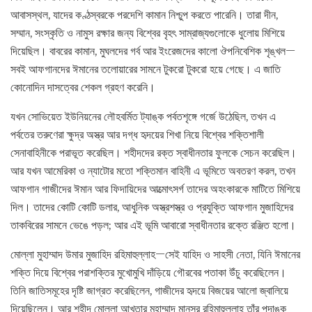
আবাসস্থল, যাদের কণ্ঠস্বরকে পরদেশি কামান নিশ্চুপ করতে পারেনি। তারা দীন,
সম্মান, সংস্কৃতি ও নামুস রক্ষার জন্য বিশ্বের বৃহৎ সাম্রাজ্যগুলোকে ধুলোয় মিশিয়ে
দিয়েছিল। বাবরের কামান, মুঘলদের গর্ব আর ইংরেজদের কালো ঔপনিবেশিক শৃঙ্খল—
সবই আফগানদের ঈমানের তলোয়ারের সামনে টুকরো টুকরো হয়ে গেছে। এ জাতি
কোনোদিন দাসত্বের শেকল গ্রহণ করেনি।
যখন সোভিয়েত ইউনিয়নের লৌহবর্মিত ট্যাঙ্ক পর্বতশৃঙ্গে গর্জে উঠেছিল, তখন এ
পর্বতের তরুণেরা ক্ষুদ্র অস্ত্র আর দগ্ধ হৃদয়ের শিখা নিয়ে বিশ্বের শক্তিশালী
সেনাবাহিনীকে পরাভূত করেছিল। শহীদদের রক্ত স্বাধীনতার ফুলকে সেচন করেছিল।
আর যখন আমেরিকা ও ন্যাটোর মতো শক্তিমান বাহিনী এ ভূমিতে অবতরণ করল, তখন
আফগান গাজীদের ঈমান আর ফিদায়িদের আত্মোৎসর্গ তাদের অহংকারকে মাটিতে মিশিয়ে
দিল। তাদের কোটি কোটি ডলার, আধুনিক অস্ত্রশস্ত্র ও প্রযুক্তি আফগান মুজাহিদের
তাকবিরের সামনে ভেঙে পড়ল; আর এই ভূমি আবারো স্বাধীনতার রক্তে রঞ্জিত হলো।
মোল্লা মুহাম্মাদ উমার মুজাহিদ রহিমাহুল্লাহ—সেই যাহিদ ও সাহসী নেতা, যিনি ঈমানের
শক্তি দিয়ে বিশ্বের পরাশক্তির মুখোমুখি দাঁড়িয়ে গৌরবের পতাকা উঁচু করেছিলেন।
তিনি জাতিসমূহের দৃষ্টি জাগ্রত করেছিলেন, গাজীদের হৃদয়ে বিজয়ের আলো জ্বালিয়ে
দিয়েছিলেন। আর শহীদ মোল্লা আখতার মুহাম্মাদ মানসুর রহিমাহুল্লাহ তাঁর পদাঙ্ক