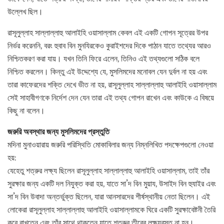
উল্লেখ ছিল।
রাসূলুল্লাহ সাল্লাল্লাহু আলাইহি ওয়াসাল্লাম কেবল এই একটি গোপন সূত্রের উপর
নির্ভর করেননি, বরং হুবাব বিন মুনযিরকেও কুরাইশদের দিকে পাঠান যাতে তথ্যের আরও
নিশ্চিতকরণ করা যায়। যখন তিনি ফিরে এলেন, তিনিও এই তথ্যগুলো সঠিক বলে
নিশ্চিত করলেন। কিন্তু এই উদ্দেশ্যে যে, মুসলিমদের মনোবল যেন দুর্বল না হয় এবং
তারা কাফেরদের শক্তি দেখে ভীত না হয়, রাসূলুল্লাহ সাল্লাল্লাহু আলাইহি ওয়াসাল্লাম
সেই সাহাবীগণকে নির্দেশ দেন যেন তারা এই তথ্য গোপন রাখেন এবং কাউকে এ বিষয়ে
কিছু না বলেন।
জরুরি অবস্থার জন্য মুসলিমদের প্রস্তুতি
মদিনা মুনাওয়ারায় জরুরি পরিস্থিতি মোকাবিলার জন্য নিম্নলিখিত পদক্ষেপগুলো নেওয়া
হয়:
যেহেতু শত্রুর লক্ষ্য ছিলেন রাসূলুল্লাহ সাল্লাল্লাহু আলাইহি ওয়াসাল্লাম, তাই তাঁর
সুরক্ষার জন্য একটি দল নিযুক্ত করা হয়, যাতে সা’দ বিন মুয়ায, উসাইদ বিন হুযাইর এবং
সা’দ বিন উবাদা অন্তর্ভুক্ত ছিলেন, যারা আনসারদের শীর্ষস্থানীয় নেতা ছিলেন। এই
লোকেরা রাসূলুল্লাহ সাল্লাল্লাহু আলাইহি ওয়াসাল্লামকে ঘিরে একটি সুরক্ষাবেষ্টনী তৈরি
করে রাখতেন এবং তাঁর সাথে থাকতেন যাতে শত্রুর তীরের লক্ষ্যবস্তু না হন।