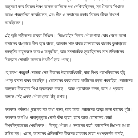
অনুসরণ করে নিজের উষ্ণ রক্তে জাতিকে পথ দেখিয়েছিলেন, স্বাধীনতার শিখাকে
আরও প্রজ্বলিত করেছিলেন, এবং দীন ও সম্মানের রক্ষায় নিজের জীবন উৎসর্গ
করেছিলেন।
এই ভূমি শহীদদের রক্তে সিঞ্চিত। মিরওয়াইস নিকার গৌরবগাথা ঘোর থেকে আসা
বাতাসের ঝঙ্কারে গীত হয়ে বাজে, আহমাদ শাহ বাবার তলোয়ারের ঝংকার কন্দাহারের
মরুভূমির বায়ুতরঙ্গে আজও অনুরণিত, আর সমসাময়িক মুজাহিদদের নাম ইতিহাসের
চিরন্তন সোনালি অক্ষরে উৎকীর্ণ হয়ে গেছে।
হে তরুণ প্রজন্ম! তোমরা সেই বীরদের উত্তরাধিকারী, যারা বিশ্ব পরাশক্তিদের হাঁটু
গেড়ে বসতে বাধ্য করেছিল। তোমাদের রক্তধারায় গাজীদের রক্ত প্রবাহিত, তোমাদের
অন্তরে বীরত্বের শিখা জ্বলজ্বল করছে। আজ প্রয়োজন কলম, জ্ঞান ও প্রজ্ঞার
অঙ্গনে সেই একই গৌরবধ্বজা উঁচু রাখার।
গতকাল পর্যন্তও বন্দুকের নল কথা বলত, তবে আজ তোমাদের অস্ত্র হলো বইয়ের পৃষ্ঠা।
গতকাল অবধিও পাহাড়চূড়ায় মোর্চা বাঁধা হতো, তবে আজ তোমাদের মোর্চা
বিশ্ববিদ্যালয়ের শ্রেণিকক্ষ। কিন্তু গৌরব ও সম্মানের বার্তা কোনোদিন নিঃশেষ হওয়া
উচিত নয়। এসো, আমাদের ঐতিহাসিক বীরদের তারকার মতো পথপ্রদর্শক বানাই,