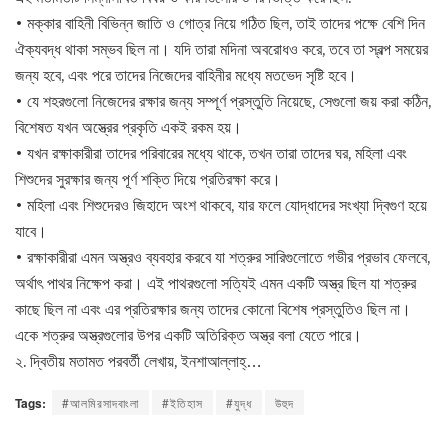
• মক্কার বাহিনী বিভিন্ন জাতি ও গোত্র নিয়ে গঠিত ছিল, তাই তাদের পক্ষে বেশি দিন
ঐক্যবদ্ধ থাকা সম্ভব ছিল না। যদি তারা মদিনা অবরোধও করে, তবে তা স্বল্প সময়ের
জন্য হবে, এবং পরে তাদের নিজেদের বাহিনীর মধ্যে মতভেদ সৃষ্টি হবে।
• যে শহরগুলো নিজেদের রক্ষার জন্য সম্পূর্ণ প্রস্তুতি নিয়েছে, সেগুলো জয় করা কঠিন,
বিশেষত যখন অস্ত্রের প্রকৃতি একই রকম হয়।
• যখন রক্ষাকারীরা তাদের পরিবারের মধ্যে থাকে, তখন তারা তাদের ঘর, মহিলা এবং
শিশুদের সুরক্ষার জন্য পূর্ণ শক্তি দিয়ে প্রতিরক্ষা করে।
• মহিলা এবং শিশুদেরও জিহাদে অংশ থাকবে, যার ফলে যোদ্ধাদের সংখ্যা দ্বিগুণ হয়ে
যাবে।
• রক্ষাকারীরা এমন অস্ত্রও ব্যবহার করবে যা শত্রুর সারিগুলোতে গভীর প্রভাব ফেলবে,
অর্থাৎ পাথর নিক্ষেপ করা। এই পাথরগুলো সত্যিই এমন একটি অস্ত্র ছিল যা শত্রুর
কাছে ছিল না এবং এর প্রতিরক্ষার জন্য তাদের কোনো বিশেষ প্রস্তুতিও ছিল না।
একে শত্রুর অস্ত্রগুলোর উপর একটি অতিরিক্ত অস্ত্র বলা যেতে পারে।
২. দ্বিতীয় মতামত পরবর্তী লেখায়, ইনশাআল্লাহ্…
Tags:
#আলমিরসাদবাংলা
#ইতিহাস
#যুদ্ধ
উহুদ