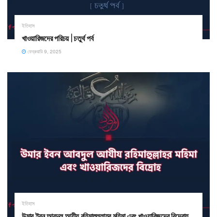
ইতিহাস
খাওয়ারিজদের পরিচয় | চতুর্থ পর্ব
ফেব্রুয়ারি 9, 2025
ইতিহাস
উমার ইবন আবদুল আযীয রহিমাহুল্লাহর মহিমা এবং খাওয়ারিজদের বিদ্রোহ