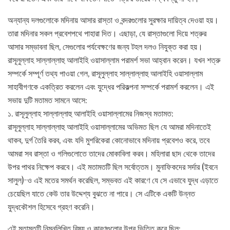
অন্যান্য দলগুলোকে মদিনায় আসার রাস্তা ও বন্দরগুলোর সুরক্ষার দায়িত্ব দেওয়া হয়।
তারা মদিনার সকল প্রবেশপথে পাহারা দিত। এছাড়া, যে রাস্তাগুলো দিয়ে শত্রুর
আসার সম্ভাবনা ছিল, সেগুলোর পর্যবেক্ষণের জন্য টহল দলও নিযুক্ত করা হয়।
রাসূলুল্লাহ সাল্লাল্লাহু আলাইহি ওয়াসাল্লাম পরামর্শ সভা আহ্বান করেন। যখন শত্রু
সম্পর্কে সম্পূর্ণ তথ্য পাওয়া গেল, রাসূলুল্লাহ সাল্লাল্লাহু আলাইহি ওয়াসাল্লাম
সাহাবীগণকে একত্রিত করলেন এবং যুদ্ধের পরিকল্পনা সম্পর্কে পরামর্শ করলেন। এই
সভায় দুটি মতামত সামনে আসে:
১. রাসূলুল্লাহ সাল্লাল্লাহু আলাইহি ওয়াসাল্লামের নিজস্ব মতামত:
রাসূলুল্লাহ সাল্লাল্লাহু আলাইহি ওয়াসাল্লামের অভিমত ছিল যে আমরা মদিনাতেই
থাকব, দুর্গ তৈরি করব, এবং যদি মুশরিকেরা কোনোভাবে মদিনায় প্রবেশও করে, তবে
আমরা সব রাস্তা ও গলিগুলোতে তাদের মোকাবিলা করব। মহিলারা ছাদ থেকে তাদের
উপর পাথর নিক্ষেপ করবে। এই মতামতটি ছিল সর্বোত্তম। মুনাফিকদের সর্দার (ইবনে
সালুল)-ও এই মতের সমর্থন করেছিল, সম্ভবত এই কারণে যে সে এভাবে যুদ্ধ এড়াতে
চেয়েছিল যাতে কেউ তার উদ্দেশ্য বুঝতে না পারে। সে এটিকে একটি উন্নত
যুদ্ধকৌশল হিসেবে গ্রহণ করেনি।
এই মতামতটি নিম্নলিখিত বিষয় ও কারণগুলোর উপর ভিত্তি করে ছিল: