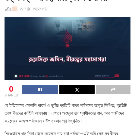
✍
আসাদ আফগান
0
SHARES
হে ইতিহাসের সোনালি পাতা! এ ভূমির প্রতিটি পাথর শহীদদের রক্তে সিঞ্চিত, প্রতিটি
তরঙ্গ বীরদের কাহিনি আওড়ায়। এখানে অস্ত্রের শব্দ স্বাধীনতার গান, আর গাজীদের
কণ্ঠস্বর আজও পর্বতমালার উপত্যকায় প্রতিধ্বনিত।
মিরওয়াইস খান নিকা থেকে আহমাদ শাহ বাবা পর্যন্ত—এই ভূমি সেই সব বীরের