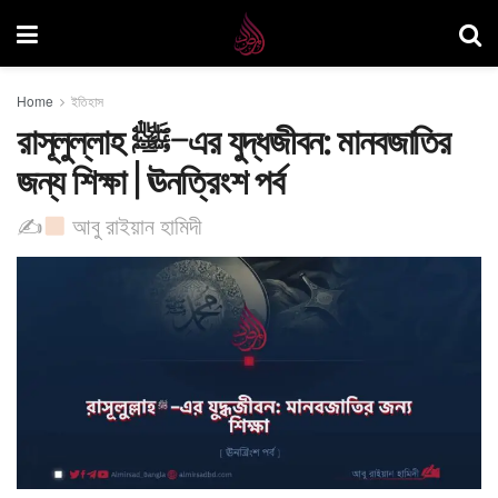
Home
ইতিহাস
রাসূলুল্লাহ ﷺ–এর যুদ্ধজীবন: মানবজাতির
জন্য শিক্ষা | ঊনত্রিংশ পর্ব
✍
আবু রাইয়ান হামিদী