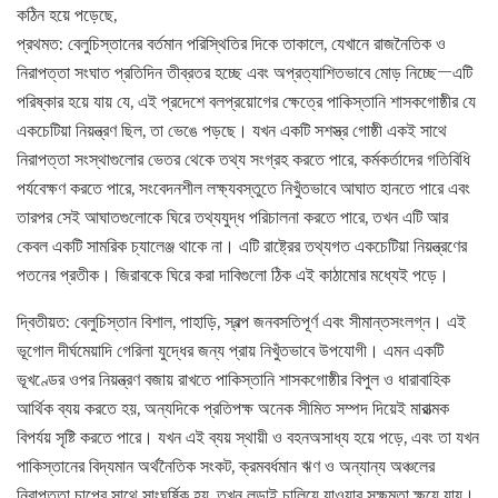
কঠিন হয়ে পড়েছে,
প্রথমত: বেলুচিস্তানের বর্তমান পরিস্থিতির দিকে তাকালে, যেখানে রাজনৈতিক ও
নিরাপত্তা সংঘাত প্রতিদিন তীব্রতর হচ্ছে এবং অপ্রত্যাশিতভাবে মোড় নিচ্ছে—এটি
পরিষ্কার হয়ে যায় যে, এই প্রদেশে বলপ্রয়োগের ক্ষেত্রে পাকিস্তানি শাসকগোষ্ঠীর যে
একচেটিয়া নিয়ন্ত্রণ ছিল, তা ভেঙে পড়ছে। যখন একটি সশস্ত্র গোষ্ঠী একই সাথে
নিরাপত্তা সংস্থাগুলোর ভেতর থেকে তথ্য সংগ্রহ করতে পারে, কর্মকর্তাদের গতিবিধি
পর্যবেক্ষণ করতে পারে, সংবেদনশীল লক্ষ্যবস্তুতে নিখুঁতভাবে আঘাত হানতে পারে এবং
তারপর সেই আঘাতগুলোকে ঘিরে তথ্যযুদ্ধ পরিচালনা করতে পারে, তখন এটি আর
কেবল একটি সামরিক চ্যালেঞ্জ থাকে না। এটি রাষ্ট্রের তথ্যগত একচেটিয়া নিয়ন্ত্রণের
পতনের প্রতীক। জিরাবকে ঘিরে করা দাবিগুলো ঠিক এই কাঠামোর মধ্যেই পড়ে।
দ্বিতীয়ত: বেলুচিস্তান বিশাল, পাহাড়ি, স্বল্প জনবসতিপূর্ণ এবং সীমান্তসংলগ্ন। এই
ভূগোল দীর্ঘমেয়াদি গেরিলা যুদ্ধের জন্য প্রায় নিখুঁতভাবে উপযোগী। এমন একটি
ভূখণ্ডের ওপর নিয়ন্ত্রণ বজায় রাখতে পাকিস্তানি শাসকগোষ্ঠীর বিপুল ও ধারাবাহিক
আর্থিক ব্যয় করতে হয়, অন্যদিকে প্রতিপক্ষ অনেক সীমিত সম্পদ দিয়েই মারাত্মক
বিপর্যয় সৃষ্টি করতে পারে। যখন এই ব্যয় স্থায়ী ও বহনঅসাধ্য হয়ে পড়ে, এবং তা যখন
পাকিস্তানের বিদ্যমান অর্থনৈতিক সংকট, ক্রমবর্ধমান ঋণ ও অন্যান্য অঞ্চলের
নিরাপত্তা চাপের সাথে সাংঘর্ষিক হয়, তখন লড়াই চালিয়ে যাওয়ার সক্ষমতা ক্ষয়ে যায়।