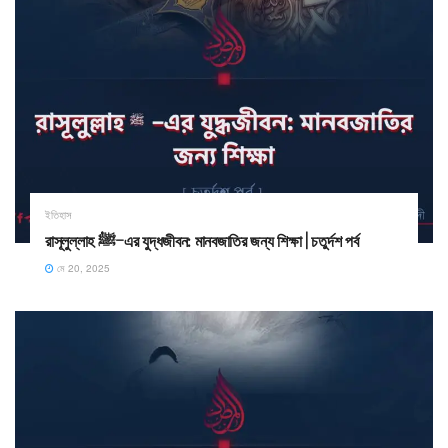
ইতিহাস
রাসূলুল্লাহ ﷺ–এর যুদ্ধজীবন: মানবজাতির জন্য শিক্ষা | চতুর্দশ পর্ব
মে 20, 2025