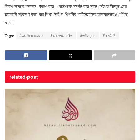
বিনাশ সাধনে পদক্ষেপ গ্রহণ করা। দাঈশকে সমর্থন করা মানে সেই অগ্নিকুণ্ডের
জ্বালানি সংরক্ষণ করা, যার শিখা দেরি বা শিগগির পাকিস্তানের অভ্যন্তরেও পৌঁছে
যাবে।
Tags:
#আলমিরসাদবাংলা
#দাঈশখাওয়ারিজ
#পাকিস্তান
#রাজনীতি
related-
post