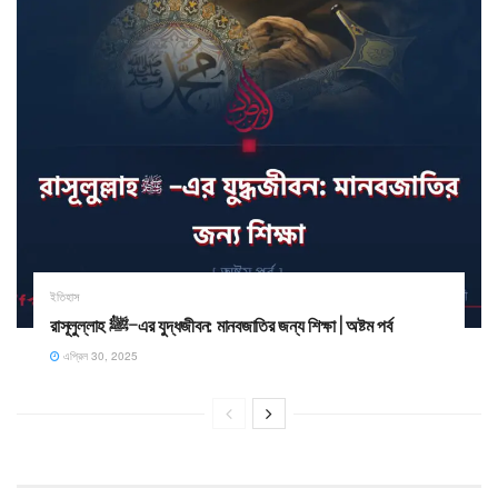
ইতিহাস
রাসূলুল্লাহ ﷺ–এর যুদ্ধজীবন: মানবজাতির জন্য শিক্ষা | অষ্টম পর্ব
এপ্রিল 30, 2025