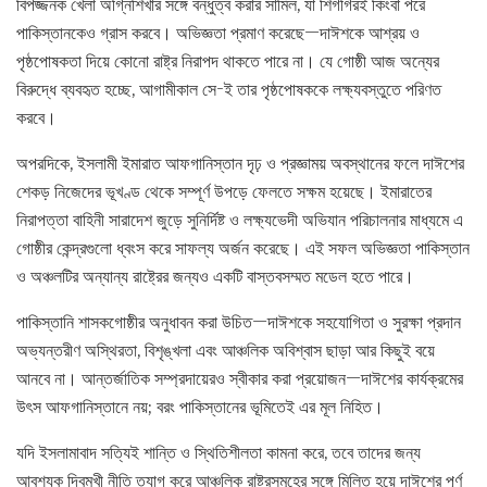
বিপজ্জনক খেলা অগ্নিশিখার সঙ্গে বন্ধুত্ব করার সামিল, যা শিগগিরই কিংবা পরে
পাকিস্তানকেও গ্রাস করবে। অভিজ্ঞতা প্রমাণ করেছে—দাঈশকে আশ্রয় ও
পৃষ্ঠপোষকতা দিয়ে কোনো রাষ্ট্র নিরাপদ থাকতে পারে না। যে গোষ্ঠী আজ অন্যের
বিরুদ্ধে ব্যবহৃত হচ্ছে, আগামীকাল সে-ই তার পৃষ্ঠপোষককে লক্ষ্যবস্তুতে পরিণত
করবে।
অপরদিকে, ইসলামী ইমারাত আফগানিস্তান দৃঢ় ও প্রজ্ঞাময় অবস্থানের ফলে দাঈশের
শেকড় নিজেদের ভূখণ্ড থেকে সম্পূর্ণ উপড়ে ফেলতে সক্ষম হয়েছে। ইমারাতের
নিরাপত্তা বাহিনী সারাদেশ জুড়ে সুনির্দিষ্ট ও লক্ষ্যভেদী অভিযান পরিচালনার মাধ্যমে এ
গোষ্ঠীর কেন্দ্রগুলো ধ্বংস করে সাফল্য অর্জন করেছে। এই সফল অভিজ্ঞতা পাকিস্তান
ও অঞ্চলটির অন্যান্য রাষ্ট্রের জন্যও একটি বাস্তবসম্মত মডেল হতে পারে।
পাকিস্তানি শাসকগোষ্ঠীর অনুধাবন করা উচিত—দাঈশকে সহযোগিতা ও সুরক্ষা প্রদান
অভ্যন্তরীণ অস্থিরতা, বিশৃঙ্খলা এবং আঞ্চলিক অবিশ্বাস ছাড়া আর কিছুই বয়ে
আনবে না। আন্তর্জাতিক সম্প্রদায়েরও স্বীকার করা প্রয়োজন—দাঈশের কার্যক্রমের
উৎস আফগানিস্তানে নয়; বরং পাকিস্তানের ভূমিতেই এর মূল নিহিত।
যদি ইসলামাবাদ সত্যিই শান্তি ও স্থিতিশীলতা কামনা করে, তবে তাদের জন্য
আবশ্যক দ্বিমুখী নীতি ত্যাগ করে আঞ্চলিক রাষ্ট্রসমূহের সঙ্গে মিলিত হয়ে দাঈশের পূর্ণ