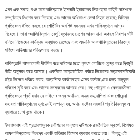
এমন এক সময়ে, যখন আফগানিস্তানে ইসলামী ইমারাতের নিরাপত্তা বাহিনী দাঈশকে
সম্পূর্ণভাবে নিঃশেষ করে দিয়েছে এবং তাদের অধিকাংশ নেতা নিহত হয়েছে; বিভিন্ন
প্রতিবেদন ইঙ্গিত করছে যে গোষ্ঠীটির অবশিষ্ট সদস্যরা এখন পাকিস্তানে আশ্রয়
নিয়েছে। তারা ওয়াজিরিস্তান, বেলুচিস্তানসহ দেশের আরও নানা অঞ্চলে নিরাপদ ঘাঁটি
বানিয়ে নিজেদের কার্যক্রম অব্যাহত রেখেছে এবং এমনকি আফগানিস্তানের বিরুদ্ধে
সহিংস অভিযানের পরিকল্পনাও করছে।
পাকিস্তানি শাসকগোষ্ঠী দীর্ঘদিন ধরে দাঈশের মতো নৃশংস গোষ্ঠীকে কেন্দ্র করে দ্বিমুখী
নীতি অনুসরণ করে আসছে। একদিকে আন্তর্জাতিক পর্যায়ে নিজেদের সন্ত্রাসবাদবিরোধী
রাষ্ট্র হিসেবে পরিচয় করায়, অন্যদিকে কার্যক্ষেত্রে এদের কর্মকাণ্ডের জন্য অনুকূল
পরিবেশ সৃষ্টি করে এবং তাদের সদস্যদের আশ্রয় দেয়। বহু গোয়েন্দা ও ক্ষেত্রসমীক্ষা
প্রতিবেদনে প্রতীয়মান যে দাঈশের জন্য অর্থায়ন, অস্ত্র সহযোগিতা এবং গোয়েন্দা
সহায়তা পাকিস্তানের ভূখণ্ডেই সম্পন্ন হয়, অথচ রাষ্ট্রের সরকারি প্রতিষ্ঠানসমূহ এ
ব্যাপারে চোখ বুজে থাকে।
ইসলামাবাদ এই প্রতারণামূলক কৌশলের মাধ্যমে দাঈশকে রাজনৈতিক স্বার্থে, বিশেষত
আফগানিস্তানের বিরুদ্ধে একটি হাতিয়ার হিসেবে ব্যবহার করতে চায়। কিন্তু এই