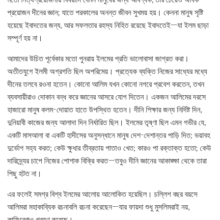
প্রয়োজন দীনের জ্ঞান; যাতে পরকালের অনন্ত জীবন সুখময় হয়। কেননা মানুষ সৃষ্টি
হয়েছে ইবাদতের জন্য, আর সফলতার রহস্য নিহিত রয়েছে ইবাদতেই—যা ইলম ছাড়া
সম্পূর্ণ হয় না।
আমাদের উচিত পূর্বেকার মতো পুনরায় ইলমের প্রতি ভালোবাসা জাগ্রত করা।
অতীতযুগে ইলমী অগ্রগতি ছিল অপরিমেয়। প্রত্যেক ব্যক্তি নিজের সাধ্যের মধ্যে
দীনের তলবে রওনা হতেন। কোনো আলিম যখন কোনো নগরে প্রবেশ করতেন, তখন
ব্যবসায়ীরাও দোকান বন্ধ করে জ্ঞানের আসরে যোগ দিতেন। একজন আলিমের দরসে
হাজারো মানুষ কলম-দোয়াত হাতে উপস্থিত হতেন। দীনি শিক্ষার জন্য নির্দিষ্ট দিন,
দুনিয়াবী কাজের জন্য আলাদা দিন নির্ধারিত ছিল। ইলমের তৃষ্ণা ছিল এমন গভীর যে,
একটি মাসআলা বা একটি হাদীসের অনুসন্ধানে মানুষ দেশ-দেশান্তর পাড়ি দিত; ভয়াবহ
দুর্ভোগ সহ্য করত; কেউ ক্ষুধার তীব্রতায় পাতাও খেত; কারও পা রক্তাক্ত হতো; কেউ
দারিদ্র্যের চাপে নিজের পোশাক বিক্রি করত—তবুও দীনি জ্ঞানের আকাঙ্ক্ষা থেকে তারা
পিছু হটত না।
এর ফলেই সমগ্র বিশ্ব ইলমের আলোয় আলোকিত হয়েছিল। চল্লিশ বছর বয়সে
আলিমরা মহাকাব্যিক রচনাবলি রচনা করেছেন—যার ফায়দা শুধু মুসলিমরাই নয়,
কাফিরেরাও গ্রহণ করেছে।