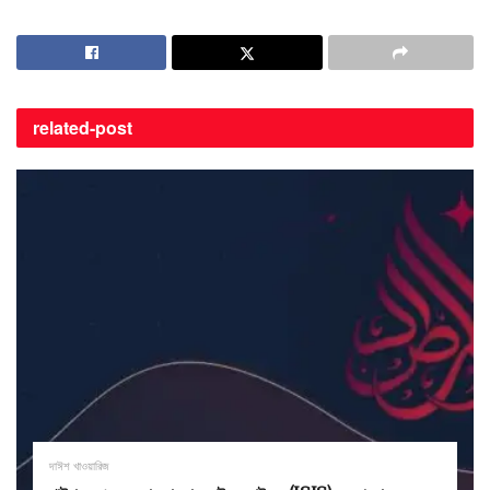
related-
post
দাঈশ খাওয়ারিজ