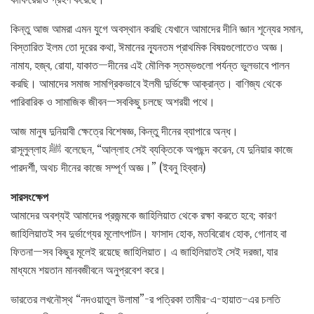
কিন্তু আজ আমরা এমন যুগে অবস্থান করছি যেখানে আমাদের দীনি জ্ঞান শূন্যের সমান,
বিস্তারিত ইলম তো দূরের কথা, ঈমানের ন্যূনতম প্রাথমিক বিষয়গুলোতেও অজ্ঞ।
নামায, হজ্ব, রোযা, যাকাত—দীনের এই মৌলিক স্তম্ভগুলো পর্যন্ত ভুলভাবে পালন
করছি। আমাদের সমাজ সামগ্রিকভাবে ইলমী দুর্ভিক্ষে আক্রান্ত। বাণিজ্য থেকে
পারিবারিক ও সামাজিক জীবন—সবকিছু চলছে অশরয়ী পথে।
আজ মানুষ দুনিয়াবী ক্ষেত্রে বিশেষজ্ঞ, কিন্তু দীনের ব্যাপারে অন্ধ।
রাসূলুল্লাহ ﷺ বলেছেন, “আল্লাহ সেই ব্যক্তিকে অপছন্দ করেন, যে দুনিয়ার কাজে
পারদর্শী, অথচ দীনের কাজে সম্পূর্ণ অজ্ঞ।” (ইবনু হিব্বান)
সারসংক্ষেপ
আমাদের অবশ্যই আমাদের প্রজন্মকে জাহিলিয়াত থেকে রক্ষা করতে হবে; কারণ
জাহিলিয়াতই সব দুর্ভাগ্যের মূলোৎপাটন। ফাসাদ হোক, মতবিরোধ হোক, গোনাহ বা
ফিতনা—সব কিছুর মূলেই রয়েছে জাহিলিয়াত। এ জাহিলিয়াতই সেই দরজা, যার
মাধ্যমে শয়তান মানবজীবনে অনুপ্রবেশ করে।
ভারতের লখনৌস্থ “নদওয়াতুল উলামা”-র পত্রিকা তামীর-এ-হায়াত–এর চলতি