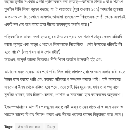
বছরের তৃতীয় সংখ্যায় একটি প্রতিবেদনে বলা হয়েছে—বর্তমানে মাত্র ৩ বা ৪ শতাংশ
মুসলিন দীনি শিক্ষা গ্রহণ করছে; যা ঐ আয়াতের (সূরা তওবাহ ১২২) আদর্শের তুলনায়
অত্যন্ত নগণ্য, যেখানে আল্লাহ তাআলা বলেছেন—“প্রত্যেক গোষ্ঠী থেকে অবশ্যই
একটি দল বের হবে যাতে তারা দীনের তফাক্কুহ অর্জন করে।”
পত্রিকাটিতে আরও লেখা হয়েছে, যে উম্মতের প্রায় ৯৭ শতাংশ মানুষ কেবল দুনিয়াবী
কাজে ব্যস্ত এবং মাত্র ৩ শতাংশ শিক্ষালাভে নিয়োজিত—সেই উম্মতের পরিণতি কী
হতে পারে? (সংশোধন নাকি গোমরাহী?)
অতএব, আসুন! আমরা নিজেরাও দীনি শিক্ষা অর্জনে উদ্যোগী হই এবং
আমাদের সন্তানদেরও এর পথে পরিচালিত করি; হালাল-হারামের জ্ঞান অর্জন করি, যাতে
ঈমান রক্ষা করতে পারি এবং ইবাদত সঠিকরূপে সম্পাদন করতে পারি। যদি আমাদের
সন্তানরা ইলম থেকে বঞ্চিত হয়ে পড়ে, তবে সেই দিন দূরে নয়, যখন তারা শুধু নামে
মুসলিম থাকবে, আর চিন্তা-চেতনা, পোশাক ও সাজসজ্জা হবে কাফেরদের অনুকরণে।
ইলম—আমাদের আগামীর প্রজন্মের অস্ত্র; এই অস্ত্র তাদের হাতে না থাকলে নফস ও
শয়তান তাদের বিপথে নিক্ষেপ করবে এবং দীনের শত্রুরা তাদের বিভ্রান্ত করে দেবে।
Tags:
#আলমিরসাদবাংলা
নিবন্ধ