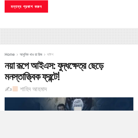
Home
আধুনিক খাও য়া রিজ
দাঈশ
নয়া রূপে আইএস: যুদ্ধক্ষেত্র ছেড়ে
মনস্তাত্ত্বিক ফ্রন্টে!
✍
শাহিদ আহমাদ