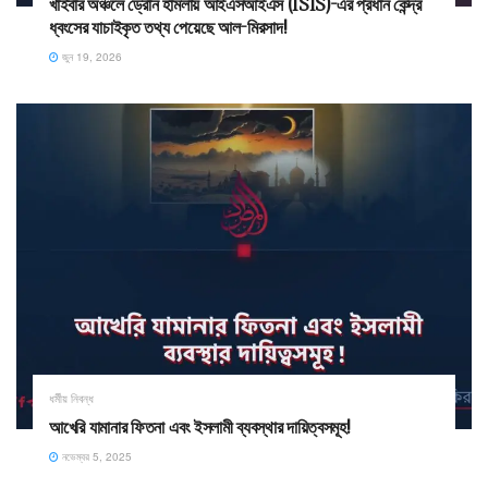
খাইবার অঞ্চলে ড্রোন হামলায় আইএসআইএস (ISIS)-এর প্রধান কেন্দ্র
ধ্বংসের যাচাইকৃত তথ্য পেয়েছে আল-মিরসাদ!
জুন 19, 2026
ধর্মীয় নিবন্ধ
আখেরি যামানার ফিতনা এবং ইসলামী ব্যবস্থার দায়িত্বসমূহ!
নভেম্বর 5, 2025