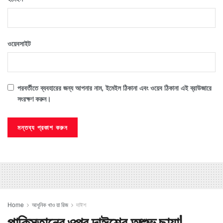
ওয়েবসাইট
পরবর্তীতে ব্যবহারের জন্য আপনার নাম, ইমেইল ঠিকানা এবং ওয়েব ঠিকানা এই ব্রাউজারে
সংরক্ষণ করুন।
Home
আধুনিক খাও য়া রিজ
দাঈশ
পাকিস্তানের ওপর দাঈশের অশুভ ছায়া!