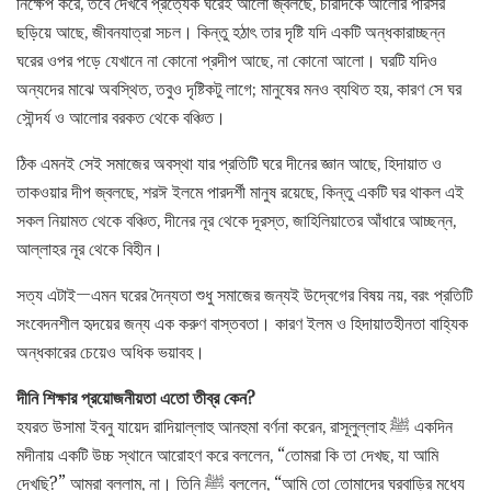
নিক্ষেপ করে, তবে দেখবে প্রত্যেক ঘরেই আলো জ্বলছে, চারদিকে আলোর পরিসর
ছড়িয়ে আছে, জীবনযাত্রা সচল। কিন্তু হঠাৎ তার দৃষ্টি যদি একটি অন্ধকারাচ্ছন্ন
ঘরের ওপর পড়ে যেখানে না কোনো প্রদীপ আছে, না কোনো আলো। ঘরটি যদিও
অন্যদের মাঝে অবস্থিত, তবুও দৃষ্টিকটু লাগে; মানুষের মনও ব্যথিত হয়, কারণ সে ঘর
সৌন্দর্য ও আলোর বরকত থেকে বঞ্চিত।
ঠিক এমনই সেই সমাজের অবস্থা যার প্রতিটি ঘরে দীনের জ্ঞান আছে, হিদায়াত ও
তাকওয়ার দীপ জ্বলছে, শরঈ ইলমে পারদর্শী মানুষ রয়েছে, কিন্তু একটি ঘর থাকল এই
সকল নিয়ামত থেকে বঞ্চিত, দীনের নূর থেকে দূরস্ত, জাহিলিয়াতের আঁধারে আচ্ছন্ন,
আল্লাহর নূর থেকে বিহীন।
সত্য এটাই—এমন ঘরের দৈন্যতা শুধু সমাজের জন্যই উদ্বেগের বিষয় নয়, বরং প্রতিটি
সংবেদনশীল হৃদয়ের জন্য এক করুণ বাস্তবতা। কারণ ইলম ও হিদায়াতহীনতা বাহ্যিক
অন্ধকারের চেয়েও অধিক ভয়াবহ।
দীনি শিক্ষার প্রয়োজনীয়তা এতো তীব্র কেন?
হযরত উসামা ইবনু যায়েদ রাদিয়াল্লাহু আনহুমা বর্ণনা করেন, রাসূলুল্লাহ ﷺ একদিন
মদীনায় একটি উচ্চ স্থানে আরোহণ করে বললেন, “তোমরা কি তা দেখছ, যা আমি
দেখছি?” আমরা বললাম, না। তিনি ﷺ বললেন, “আমি তো তোমাদের ঘরবাড়ির মধ্যে