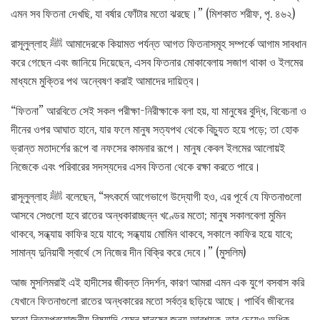
এমন সব ফিতনা দেখছি, যা বর্ষার ফোঁটার মতো ঝরছে।” (মিশকাত শরীফ, পৃ. ৪৬২)
রাসূলুল্লাহ ﷺ আমাদেরকে কিয়ামত পর্যন্ত আগত ফিতনাসমূহ সম্পর্কে আগাম সাবধান
করে গেছেন এবং জানিয়ে দিয়েছেন, এসব ফিতনার মোকাবেলায় সজাগ থাকা ও ইলমের
মাধ্যমে মুক্তির পথ অন্বেষণ করাই আমাদের দায়িত্ব।
“ফিতনা” আরবিতে সেই সকল পরীক্ষা-নিরীক্ষাকে বলা হয়, যা মানুষের বুদ্ধি, বিবেচনা ও
দীনের ওপর আঘাত হানে, যার ফলে মানুষ সত্যপথ থেকে বিচ্যুত হয়ে পড়ে; তা হোক
ভ্রান্ত মতাদর্শের রূপে বা নফসের কামনার রূপে। মানুষ কেবল ইলমের আলোয়ই
নিজেকে এবং পরিবারের সদস্যদের এসব ফিতনা থেকে রক্ষা করতে পারে।
রাসূলুল্লাহ ﷺ বলেছেন, “সৎকর্মে আগেভাগে উদ্যোগী হও, এর পূর্বে যে ফিতনাগুলো
আসবে সেগুলো হবে রাতের অন্ধকারাচ্ছন্ন খণ্ডের মতো; মানুষ সকালবেলা মুমিন
থাকবে, সন্ধ্যায় কাফির হয়ে যাবে; সন্ধ্যায় মোমিন থাকবে, সকালে কাফির হয়ে যাবে;
সামান্য দুনিয়াবী স্বার্থে সে নিজের দীন বিক্রি করে দেবে।” (মুসলিম)
আজ মুসলিমরাই এই হাদীসের জীবন্ত নিদর্শন, কারণ আমরা এমন এক যুগে বসবাস করি
যেখানে ফিতনাগুলো রাতের অন্ধকারের মতো সর্বত্র ছড়িয়ে আছে। পার্থিব জীবনের
মতো নিত্যপ্রয়োজনীয় বিষয়াদি যেমন মানুষের জন্য আবশ্যক, তার চেয়েও অধিক