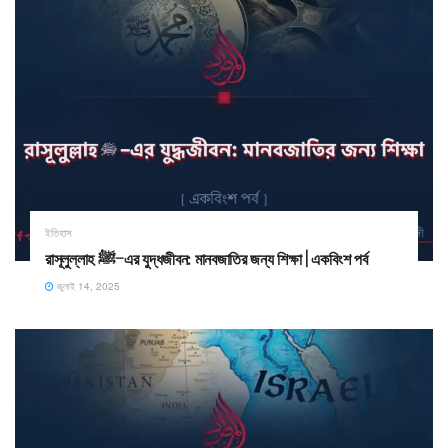
ইতিহাস
রাসূলুল্লাহ ﷺ–এর যুদ্ধজীবন: মানবজাতির জন্য শিক্ষা | একবিংশ পর্ব
জুলাই 14, 2025