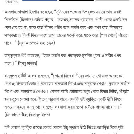
SHARES
আল্লাহ তাআলা ইরশাদ করেছেন, “মুমিনদের পক্ষে এ উপযুক্ত নয় যে তারা সবাই
মিলেমিশে (জিহাদে) বেরিয়ে পড়বে। অতএব, তাদের প্রত্যেক গোষ্ঠী থেকে একটি দল
কেন বের হয় না, যাতে তারা দীনের গভীর জ্ঞান অর্জন করে এবং যখন তারা নিজেদের
সম্প্রদায়ের নিকট ফিরে আসে তখন তাদের সতর্ক করে, যাতে তারা (পাপ থেকে) বাঁচতে
পারে।” (সূরা আত-তওবাহ: ১২২)
রাসূলুল্লাহ ﷺ বলেছেন, “ইলম অর্জন করা প্রত্যেক মুসলিম পুরুষ ও নারীর ওপর
ফরয।” (ইবনু মাজাহ)
রাসূলুল্লাহ ﷺ আরও বলেছেন, “তোমরা নিজেরা দীনের জ্ঞান শেখো এবং অন্যকেও
শেখাও; উত্তরাধিকার ও যাকাতের মাসআলা শিখো এবং মানুষকে শেখাও; কুরআন মাজীদ
শিখো এবং অন্যকেও শেখাও। কেননা আমি তোমাদের মধ্য থেকে বিদায় নিচ্ছি; শীঘ্রই
জ্ঞান তুলে নেওয়া হবে, ফিতনা প্রকাশ পাবে, এমনকি দুই ব্যক্তি একটি দীনি বিষয়ে
মতভেদ করবে কিন্তু তাদের মধ্যে ফয়সালা করার মতো কাউকে পাওয়া যাবে না।”
(মিশকাত শরীফ, কিতাবুল ইলম)
যদি কোনো ব্যক্তি রাতের বেলায় কোনো উঁচু স্থানে উঠে নিচের ঘরবাড়ির দিকে দৃষ্টি