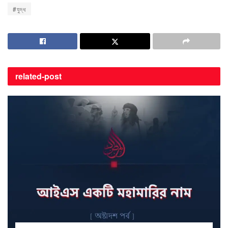
#যুদ্ধ
related-
post