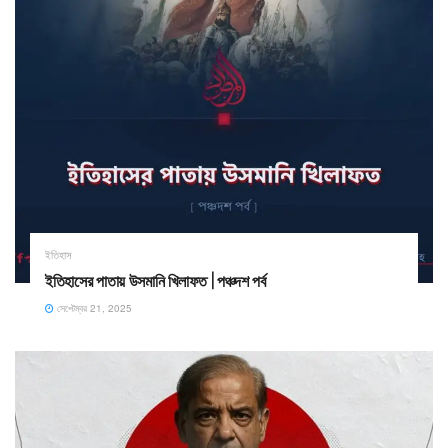
ইতিহাস
ইতিহাসের পাতায় উসমানি খিলাফত | পঞ্চদশ পর্ব
সেপ্টেম্বর 21, 2025