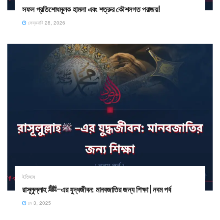
সফল প্রতিশোধমূলক হামলা এবং শত্রুর কৌশলগত পরাজয়! ​
ফেব্রুয়ারি 28, 2026
ইতিহাস
রাসূলুল্লাহ ﷺ–এর যুদ্ধজীবন: মানবজাতির জন্য শিক্ষা | নবম পর্ব
মে 3, 2025