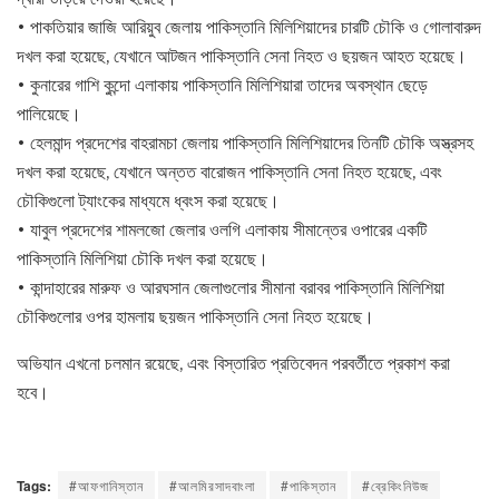
• পাকতিয়ার জাজি আরিয়ুব জেলায় পাকিস্তানি মিলিশিয়াদের চারটি চৌকি ও গোলাবারুদ
দখল করা হয়েছে, যেখানে আটজন পাকিস্তানি সেনা নিহত ও ছয়জন আহত হয়েছে।
• কুনারের গাশি কুন্দো এলাকায় পাকিস্তানি মিলিশিয়ারা তাদের অবস্থান ছেড়ে
পালিয়েছে।
• হেলমান্দ প্রদেশের বাহরামচা জেলায় পাকিস্তানি মিলিশিয়াদের তিনটি চৌকি অস্ত্রসহ
দখল করা হয়েছে, যেখানে অন্তত বারোজন পাকিস্তানি সেনা নিহত হয়েছে, এবং
চৌকিগুলো ট্যাংকের মাধ্যমে ধ্বংস করা হয়েছে।
• যাবুল প্রদেশের শামলজো জেলার ওলগি এলাকায় সীমান্তের ওপারের একটি
পাকিস্তানি মিলিশিয়া চৌকি দখল করা হয়েছে।
• কান্দাহারের মারুফ ও আরঘসান জেলাগুলোর সীমানা বরাবর পাকিস্তানি মিলিশিয়া
চৌকিগুলোর ওপর হামলায় ছয়জন পাকিস্তানি সেনা নিহত হয়েছে।
অভিযান এখনো চলমান রয়েছে, এবং বিস্তারিত প্রতিবেদন পরবর্তীতে প্রকাশ করা
হবে।
Tags:
#আফগানিস্তান
#আলমিরসাদবাংলা
#পাকিস্তান
#ব্রেকিংনিউজ