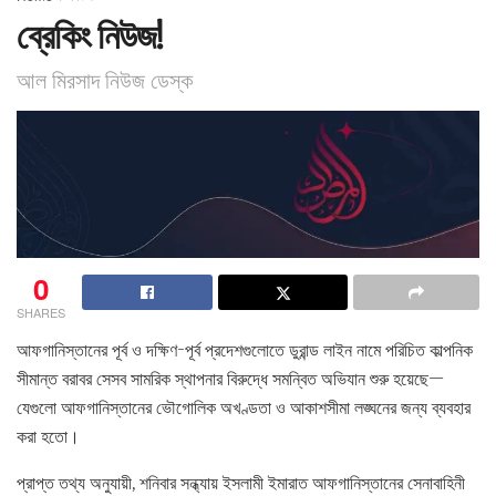
ব্রেকিং নিউজ!
আল মিরসাদ নিউজ ডেস্ক
0
SHARES
আফগানিস্তানের পূর্ব ও দক্ষিণ-পূর্ব প্রদেশগুলোতে ডুরান্ড লাইন নামে পরিচিত কাল্পনিক
সীমান্ত বরাবর সেসব সামরিক স্থাপনার বিরুদ্ধে সমন্বিত অভিযান শুরু হয়েছে—
যেগুলো আফগানিস্তানের ভৌগোলিক অখণ্ডতা ও আকাশসীমা লঙ্ঘনের জন্য ব্যবহার
করা হতো।
প্রাপ্ত তথ্য অনুযায়ী, শনিবার সন্ধ্যায় ইসলামী ইমারাত আফগানিস্তানের সেনাবাহিনী