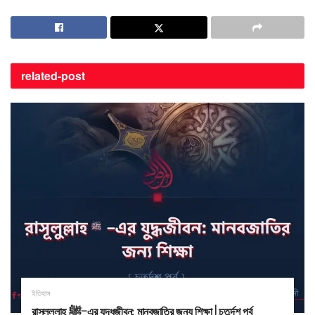
related-
post
ইতিহাস
রাসূলুল্লাহ ﷺ–এর যুদ্ধজীবন: মানবজাতির জন্য শিক্ষা | চতুর্দশ পর্ব