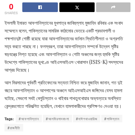
0
SHARES
ইসলামী ইমারত আফগানিস্তানের মুখপাত্র জাবিহুল্লাহ মুজাহিদ রবিবার এক সংবাদ
সম্মেলনে বলেন, পাকিস্তানের সামরিক কাঠামোর ভেতরে একটি প্রভাবশালী ও
পক্ষপাতদুষ্ট গোষ্ঠী রয়েছে যারা আফগানিস্তানের বর্তমান স্থিতিশীলতা ও অগ্রগতি
সহ্য করতে পারছে না। ফলস্বরূপ, তারা আফগানিস্তান সম্পর্কে উদ্বেগ সৃষ্টির
ষড়যন্ত্রে লিপ্ত হয়েছে এবং আফগানিস্তান ও গোটা অঞ্চলের জন্য হুমকি সৃষ্টির
উদ্দেশ্যে পাকিস্তানের ভূখণ্ডে আইএসআইএস-খোরাসান (ISIS-K) সদস্যদের
আশ্রয় দিয়েছে।
আল মিরসাদের পূর্ববর্তী প্রতিবেদনের সত্যতা নিশ্চিত করে মুজাহিদ জানান, গত দুই
বছরে আফগানিস্তান ও আশপাশের অঞ্চলে আইএসআইএস জঙ্গিদের যেসব হামলা
ঘটেছে, সেগুলো সবই বেলুচিস্তান ও খাইবার পাখতুনখোয়ার অভ্যন্তরে অবস্থিত
কেন্দ্রগুলোতে পরিকল্পিত হয়েছিল, যেখানে হামলাকারীদের প্রশিক্ষণও দেওয়া হয়।
Tags:
#আফগানিস্তান
#আলমিরসাদবাংলা
#দাঈশখাওয়ারিজ
#পাকিস্তান
#রাজনীতি