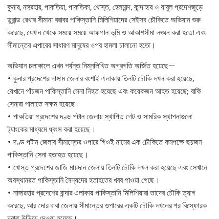
কুনার, নঙ্গরহার, পাকতিয়া, পাকতিকা, খোস্ত, হেলমান্দ, কান্দাহার ও যাবুল প্রদেশজুড়ে
ডুরান্ড রেখার সীমানা বরাবর পাকিস্তানি মিলিশিয়াদের সেইসব চৌকিতে অভিযান শুরু
করেছে, যেখান থেকে সময়ে সময়ে আফগান ভূমি ও আকাশসীমা লঙ্ঘন করা হতো এবং
সীমান্তের এপারের সাধারণ মানুষের ওপর হামলা চালানো হতো।
অভিযান চলাকালে এখন পর্যন্ত নিম্নলিখিত অগ্রগতি অর্জিত হয়েছে—
• কুনার প্রদেশের দাঙ্গাম জেলার বংশাই এলাকায় তিনটি চৌকি দখল করা হয়েছে,
যেখানে পাঁচজন পাকিস্তানি সেনা নিহত হয়েছে এবং কয়েকজন আহত হয়েছে; বাকি
সেনারা পালাতে সক্ষম হয়েছে।
• পাকতিয়া প্রদেশের দণ্ড পটান জেলায় স্থাপিত গেট ও সামরিক স্থাপনাগুলো
ট্যাংকের মাধ্যমে ধ্বংস করা হয়েছে।
• দণ্ড পটান জেলার সীমান্তের ওপারে গিওই নামের এক চৌকিতে কমপক্ষে ছয়জন
পাকিস্তানি সেনা হতাহত হয়েছে।
• খোস্ত প্রদেশের জাজি মায়দান জেলায় তিনটি চৌকি দখল করা হয়েছে এবং সেখানে
অবস্থানরত পাকিস্তানি সৈন্যদের হতাহতের খবর পাওয়া গেছে।
• নাঙ্গারহার প্রদেশের বান্দার এলাকায় পাকিস্তানি মিলিশিয়ারা তাদের চৌকি ত্যাগ
করেছে, আর দোর বাবা জেলায় সীমান্তের ওপারের একটি চৌকি দখলের পর বিস্ফোরক
দ্বারা উড়িয়ে দেওয়া হয়েছে।