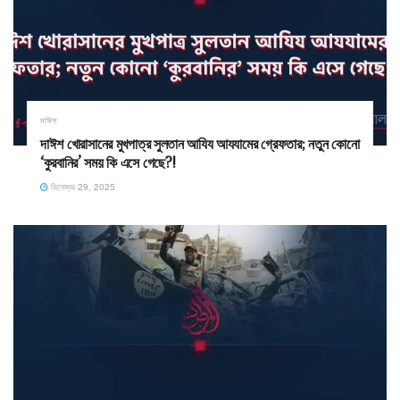
দাঈশ
দাঈশ খোরাসানের মুখপাত্র সুলতান আযিয আযযামের গ্রেফতার; নতুন কোনো
‘কুরবানির’ সময় কি এসে গেছে?!
ডিসেম্বর 29, 2025