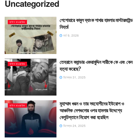
Uncategorized
পেশোয়ারে কাবুল ব্যাংক শাখার হামলার মাস্টারমাইন্ড
দাঈশ খাওয়ারিজ
নিহত!
মার্চ 9, 2026
তেহরানে কমান্ডার একরামুদ্দিন সারীকে কে এবং কেন
দাঈশ খাওয়ারিজ
হত্যা করেছে?
ডিসেম্বর 31, 2025
মুহাম্মাদ গুরন ও তার সহযোগীদের ইউরোপ ও
দাঈশ খাওয়ারিজ
আঞ্চলিক দেশগুলোর ওপর হামলার উদ্দেশ্যে
বেলুচিস্তানে নিয়োগ করা হয়েছিল
ডিসেম্বর 24, 2025