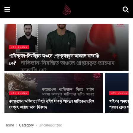
দাঈশ খাওয়ারিজ
পাকিস্তান-নিয়ন্ত্রিত অঞ্চলে গ্রেপ্তারকৃত আহমাদ কাজাঞ্জি
কে?
দাঈশ খাওয়ারিজ
দাঈশ খাওয়ারিজ
কাম্বরখেল অভিযানে নিহত দাঈশ সদস্য আবদুল মালিকের ছবিও
খাইবার অঞ্চলে
সংগ্রহ করেছে আল-মিরসাদ
প্রধান কেন্দ্র ধ
Home
Category
Uncategorized