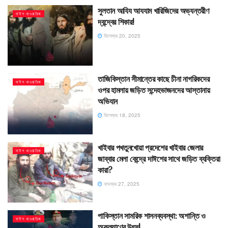
সুলতান আযিয আযযাম খারিজিদের অভ্যন্তরীণ
দাঈশ খাওয়ারিজ
দ্বন্দ্বের শিকার!
ডিসেম্বর 20, 2025
তাজিকিস্তান সীমান্তের কাছে চীনা নাগরিকদের
দাঈশ খাওয়ারিজ
ওপর হামলায় জড়িত সন্দেহভাজনদের আস্তানায়
অভিযান
ডিসেম্বর 18, 2025
খাইবার পখতুনখোয়া প্রদেশের খাইবার জেলার
দাঈশ খাওয়ারিজ
জাব্বার মেলা কেন্দ্রে দাঈশের সাথে জড়িত ব্যক্তিরা
কারা?
নভেম্বর 27, 2025
পাকিস্তান সামরিক শাসনব্যবস্থা: অশান্তি ও
দাঈশ খাওয়ারিজ
অকল্যাণের উৎস!