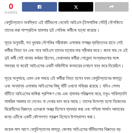
0
SHARES
বেলুচিস্তানে অবস্থিত এই ঘাঁটিগুলো থেকেই আইএস (ইসলামিক স্টেট) নৌশকিতে
তাদের করা সাম্প্রতিক হামলায় দুই লেভিজ কর্মীকে হত্যা করেছে।
সূত্র অনুযায়ী, গত বুধবার নৌশকির গরীবাবাদ এলাকায় সশস্ত্র ব্যক্তিদের হাতে সেই
কর্মীরা নিহত হন এবং পরে আইএস তাদের হত্যার দায় স্বীকার করে। জানা যায় যে এই
দুই কর্মী সেই থানায় কর্মরত ছিলেন, যেখানকার কর্মীরা গোয়েন্দা সংস্থাগুলোর সঙ্গে
সমন্বয় না করেই আইএসের একটি লজিস্টিক কনভয়ের চলাচল বন্ধ করে দিয়েছিল।
সূত্র অনুসারে, এমন এক সময়ে এই কর্মীরা নিহত হলেন যখন বেলুচিস্তানের মাস্তুং
এবং অন্যান্য এলাকায় আইএসের কিছু ঘাঁটি এখনো সক্রিয় রয়েছে। যদিও সেসব
ঘাঁটিতে আইএসের জঙ্গিরা প্রশিক্ষণ নেয় এবং হামলার পরিকল্পনা করে, তবুও পাকিস্তানি
সামরিক সরকার তা দেখেও না দেখার ভান করে আছে। তাদের উদ্দেশ্য হলো নিজেদের
বিরোধীদের বিরুদ্ধে এদেরকে অস্ত্র হিসেবে ব্যবহার করা এবং পশ্চিমা সমর্থন আদায়ের
জন্য এটিকে একটি কৌশলগত প্রকল্প হিসেবে উপস্থাপন করা।
কয়েক মাস আগে বেলুচিস্তানের মাস্তুং জেলায় আইএসের ঘাঁটিগুলোর বিরুদ্ধে বড়