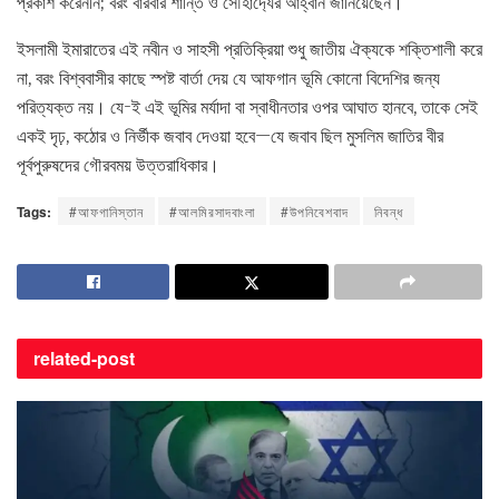
প্রকাশ করেননি; বরং বারবার শান্তি ও সৌহার্দ্যের আহ্বান জানিয়েছেন।
ইসলামী ইমারাতের এই নবীন ও সাহসী প্রতিক্রিয়া শুধু জাতীয় ঐক্যকে শক্তিশালী করে
না, বরং বিশ্ববাসীর কাছে স্পষ্ট বার্তা দেয় যে আফগান ভূমি কোনো বিদেশির জন্য
পরিত্যক্ত নয়। যে-ই এই ভূমির মর্যাদা বা স্বাধীনতার ওপর আঘাত হানবে, তাকে সেই
একই দৃঢ়, কঠোর ও নির্ভীক জবাব দেওয়া হবে—যে জবাব ছিল মুসলিম জাতির বীর
পূর্বপুরুষদের গৌরবময় উত্তরাধিকার।
Tags:
#আফগানিস্তান
#আলমিরসাদবাংলা
#উপনিবেশবাদ
নিবন্ধ
related-
post