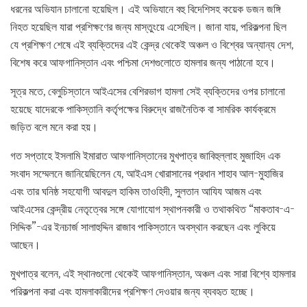
ধরনের অভিযান চালানো হয়েছিল। এই অভিযানে বহু বিদেশিসহ কয়েক ডজন জঙ্গি
নিহত হয়েছিল যারা প্রশিক্ষণের জন্য মাস্তুংয়ে এসেছিল। জানা যায়, পরিকল্পনা ছিল
যে প্রশিক্ষণ শেষে এই ব্যক্তিদের এই কেন্দ্র থেকেই অঞ্চল ও বিশ্বের অন্যান্য দেশ,
বিশেষ করে আফগানিস্তান এবং পশ্চিমা দেশগুলোতে হামলার জন্য পাঠানো হবে।
সূত্র মতে, বেলুচিস্তানে আইএসের বেশিরভাগ হামলা সেই ব্যক্তিদের ওপর চালানো
হয়েছে যাদেরকে পাকিস্তানি কর্তৃপক্ষের বিরুদ্ধে রাজনৈতিক বা সামরিক কার্যক্রমে
জড়িত বলে মনে করা হয়।
গত সপ্তাহে ইসলামি ইমারাত আফগানিস্তানের মুখপাত্র জাবিহুল্লাহ মুজাহিদ এক
সংবাদ সম্মেলনে জানিয়েছিলেন যে, আইএস খোরাসানের প্রধান শাহাব আল-মুহাজির
এবং তার ঘনিষ্ঠ সহযোগী আবদুল হাকিম তাওহিদী, সুলতান আযিয আজম এবং
আইএসের কেন্দ্রীয় নেতৃত্বের সঙ্গে যোগাযোগ স্থাপনকারী ও তথাকথিত “মাকতাব-এ-
সিদ্দিক”-এর ইনচার্জ সালাহুদ্দিন রাজাব পাকিস্তানে অবস্থান করছেন এবং লুকিয়ে
আছেন।
মুখপাত্র বলেন, এই স্থানগুলো থেকেই আফগানিস্তান, অঞ্চল এবং সারা বিশ্বে হামলার
পরিকল্পনা করা এবং হামলাকারীদের প্রশিক্ষণ দেওয়ার জন্য ব্যবহৃত হচ্ছে।