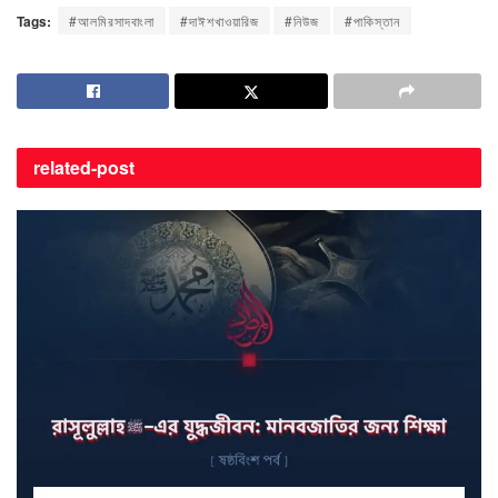
Tags:
#আলমিরসাদবাংলা
#দাঈশখাওয়ারিজ
#নিউজ
#পাকিস্তান
related-
post