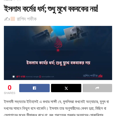
ইসলাম কর্মের ধর্ম; শুধু মুখে বকবকের নয়!
✍
রাশিদ শফীক
0
SHARES
ইসলামী সভ্যতার ইতিহাসই এ কথার সাক্ষী যে, মুসলিমরা কখনোই অত্যাচার, যুলুম বা
দখলের সামনে নিশ্চুপ বসে থাকেনি। ইসলাম তার অনুসারীদের কেবল দুয়া, মিছিল বা
স্লোগানের মধ্যে সীমাবদ্ধ রাখে না; বরং প্রত্যেক প্রকার অন্যায়ের মোকাবিলায়