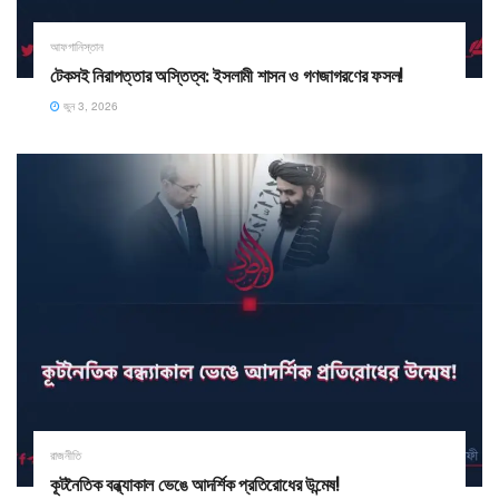
আফগানিস্তান
​টেকসই নিরাপত্তার অস্তিত্ব: ইসলামী শাসন ও গণজাগরণের ফসল!
জুন 3, 2026
রাজনীতি
কূটনৈতিক বন্ধ্যাকাল ভেঙে আদর্শিক প্রতিরোধের উন্মেষ!