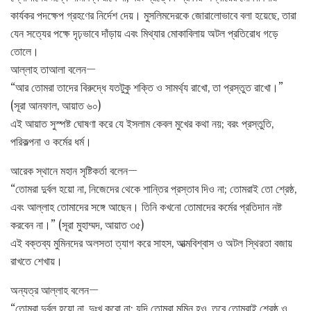
কার্যকর পদক্ষেপ গ্রহণের নির্দেশ দেয়। মুসলিমদেরকে জোরালোভাবে বলা হয়েছে, তারা
যেন সত্যের পক্ষে দৃঢ়ভাবে দাঁড়ায় এবং মিথ্যার মোকাবিলায় অটল প্রতিরোধ গড়ে
তোলে।
আল্লাহ তাআলা বলেন—
“আর তোমরা তাদের বিরুদ্ধে যতটুকু শক্তি ও সামর্থ্য রাখো, তা প্রস্তুত রাখো।”
(সূরা আনফাল, আয়াত ৬০)
এই আয়াত সুস্পষ্ট ঘোষণা করে যে ইসলাম কেবল মুখের কথা নয়; বরং প্রস্তুতি,
পরিকল্পনা ও কর্মের ধর্ম।
আরেক স্থানে মহান সৃষ্টিকর্তা বলেন—
“তোমরা দুর্বল হয়ো না, নিজেদের থেকে শান্তির প্রস্তাব দিও না; তোমরাই তো শ্রেষ্ঠ,
এবং আল্লাহ তোমাদের সঙ্গে আছেন। তিনি কখনো তোমাদের কর্মের প্রতিদান নষ্ট
করবেন না।” (সূরা মুহাম্মদ, আয়াত ৩৫)
এই বক্তব্য মুমিনদের অলসতা ত্যাগ করে সাহস, আত্মবিশ্বাস ও অটল স্থিরতা বজায়
রাখতে শেখায়।
অন্যত্র আল্লাহ বলেন—
“তোমরা দুর্বল হয়ো না, দুঃখ করো না; যদি তোমরা মুমিন হও, তবে তোমরাই শ্রেষ্ঠ ও