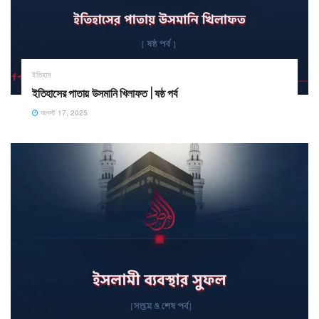
ইতিহাস
ইতিহাসের পাতায় উসমানি খিলাফত | ষষ্ঠ পর্ব
আগস্ট 17, 2025