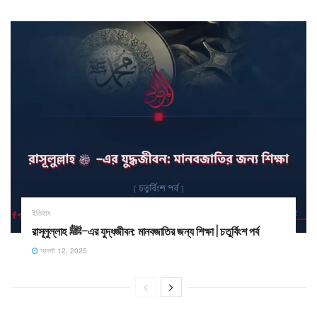
ইতিহাস
রাসূলুল্লাহ ﷺ–এর যুদ্ধজীবন: মানবজাতির জন্য শিক্ষা | চতুর্বিংশ পর্ব
আগস্ট 12, 2025