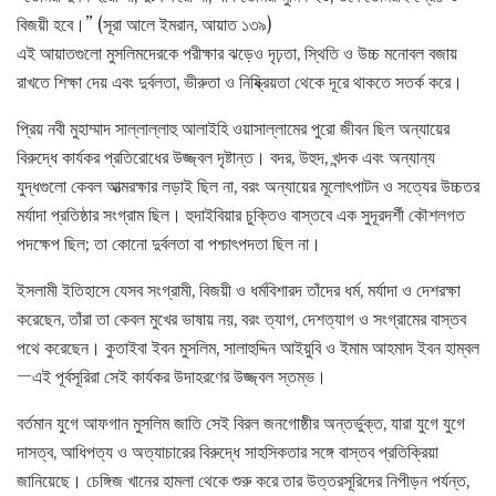
বিজয়ী হবে।” (সূরা আলে ইমরান, আয়াত ১৩৯)
এই আয়াতগুলো মুসলিমদেরকে পরীক্ষার ঝড়েও দৃঢ়তা, স্থিতি ও উচ্চ মনোবল বজায়
রাখতে শিক্ষা দেয় এবং দুর্বলতা, ভীরুতা ও নিষ্ক্রিয়তা থেকে দূরে থাকতে সতর্ক করে।
প্রিয় নবী মুহাম্মাদ সাল্লাল্লাহু আলাইহি ওয়াসাল্লামের পুরো জীবন ছিল অন্যায়ের
বিরুদ্ধে কার্যকর প্রতিরোধের উজ্জ্বল দৃষ্টান্ত। বদর, উহুদ, খন্দক এবং অন্যান্য
যুদ্ধগুলো কেবল আত্মরক্ষার লড়াই ছিল না, বরং অন্যায়ের মূলোৎপাটন ও সত্যের উচ্চতর
মর্যাদা প্রতিষ্ঠার সংগ্রাম ছিল। হুদাইবিয়ার চুক্তিও বাস্তবে এক সুদূরদর্শী কৌশলগত
পদক্ষেপ ছিল; তা কোনো দুর্বলতা বা পশ্চাৎপদতা ছিল না।
ইসলামী ইতিহাসে যেসব সংগ্রামী, বিজয়ী ও ধর্মবিশারদ তাঁদের ধর্ম, মর্যাদা ও দেশরক্ষা
করেছেন, তাঁরা তা কেবল মুখের ভাষায় নয়, বরং ত্যাগ, দেশত্যাগ ও সংগ্রামের বাস্তব
পথে করেছেন। কুতাইবা ইবন মুসলিম, সালাহুদ্দিন আইয়ুবি ও ইমাম আহমাদ ইবন হাম্বল
—এই পূর্বসূরিরা সেই কার্যকর উদাহরণের উজ্জ্বল স্তম্ভ।
বর্তমান যুগে আফগান মুসলিম জাতি সেই বিরল জনগোষ্ঠীর অন্তর্ভুক্ত, যারা যুগে যুগে
দাসত্ব, আধিপত্য ও অত্যাচারের বিরুদ্ধে সাহসিকতার সঙ্গে বাস্তব প্রতিক্রিয়া
জানিয়েছে। চেঙ্গিজ খানের হামলা থেকে শুরু করে তার উত্তরসূরিদের নিপীড়ন পর্যন্ত,