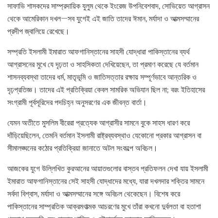
সাফাভি শাসকদের সাম্প্রদায়িক যুলুম থেকে ইংরেজ উপনিবেশবাদ, সোভিয়েত আগ্রাসন
থেকে আমেরিকান দখল—সব যুগেই এই জাতি তাদের ঈমান, মর্যাদা ও আত্মসম্মানের
প্রদীপ জ্বালিয়ে রেখেছে।
সম্প্রতি ইসলামী ইমারাত আফগানিস্তানের সাহসী যোদ্ধারা পাকিস্তানের ব্যর্থ
আগ্রাসনের মুখে যে দৃঢ়তা ও সাহসিকতা দেখিয়েছেন, তা প্রমাণ করেছে যে বর্তমান
শাসনব্যবস্থা তাদের ধর্ম, মাতৃভূমি ও জাতিসত্তার রক্ষায় সম্পূর্ণভাবে আন্তরিক ও
দৃঢ়প্রতিজ্ঞ। তাদের এই প্রতিক্রিয়া কেবল সামরিক অভিযান ছিল না; বরং ইতিহাসের
সংগ্রামী পূর্বসূরিদের পদচিহ্ন অনুসরণের এক জীবন্ত বার্তা।
যেমন অতীতে মুসলিম বীরেরা প্রত্যেক আগ্রাসীর সামনে বুকে সাহস ধারণ করে
দাঁড়িয়েছিলেন, তেমনি বর্তমান ইসলামী রাষ্ট্রব্যবস্থাও যেকোনো প্রকার আগ্রাসন বা
সীমালঙ্ঘনের কঠোর প্রতিক্রিয়া জানাতে অটল সংকল্পে অবিচল।
আজকের যুগে উল্লিখিত কুরআনের আয়াতগুলোর বাস্তব প্রতিফলন দেখা যায় ইসলামী
ইমারাত আফগানিস্তানের সেই সাহসী যোদ্ধাদের মধ্যে, যারা দখলদার শক্তির সামনে
সর্বদা বিশ্বাস, মর্যাদা ও আত্মসম্মানের সঙ্গে অবিচল থেকেছেন। বিশেষ করে
পাকিস্তানের সাম্প্রতিক আক্রমণাত্মক আচরণের মুখে তাঁরা কখনো দুর্বলতা বা হতাশা