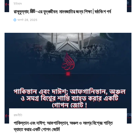
ইতিহাস
রাসূলুল্লাহ ﷺ–এর যুদ্ধজীবন: মানবজাতির জন্য শিক্ষা | ষষ্ঠবিংশ পর্ব
আগস্ট 28, 2025
রাজনীতি
পাকিস্তান এবং দাঈশ; আফগানিস্তান, অঞ্চল ও সমগ্র বিশ্বের শান্তি
ব্যাহত করার একটি গোপন জোট!