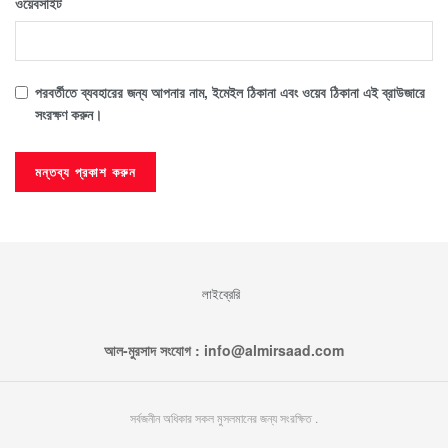
ওয়েবসাইট
পরবর্তীতে ব্যবহারের জন্য আপনার নাম, ইমেইল ঠিকানা এবং ওয়েব ঠিকানা এই ব্রাউজারে
সংরক্ষণ করুন।
লাইব্রেরি
আল-মুরসাদ সংযোগ : info@almirsaad.com
সর্বজনীন অধিকার সকল মুসলমানের জন্য সংরক্ষিত .