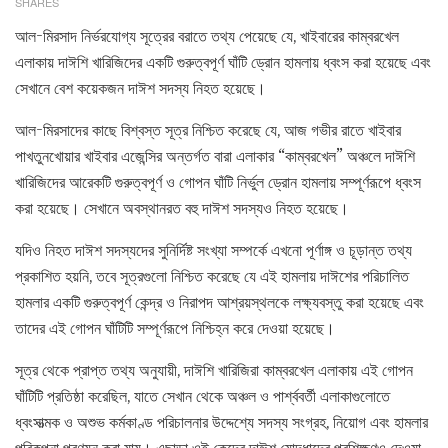
SHARES
আল-মিরসাদ নির্ভরযোগ্য সূত্রের বরাতে তথ্য পেয়েছে যে, খাইবারের কাম্বরখেল
এলাকায় দাঈশি খারিজিদের একটি গুরুত্বপূর্ণ ঘাঁটি ড্রোন হামলায় ধ্বংস করা হয়েছে এবং
সেখানে বেশ কয়েকজন দাঈশ সদস্য নিহত হয়েছে।
আল-মিরসাদের কাছে বিশ্বস্ত সূত্র নিশ্চিত করেছে যে, আজ গভীর রাতে খাইবার
পাখতুনখোয়ার খাইবার এজেন্সির অন্তর্গত বারা এলাকার “কাম্বরখেল” অঞ্চলে দাঈশি
খারিজিদের আরেকটি গুরুত্বপূর্ণ ও গোপন ঘাঁটি নির্ভুল ড্রোন হামলায় সম্পূর্ণরূপে ধ্বংস
করা হয়েছে। সেখানে অবস্থানরত বহু দাঈশ সদস্যও নিহত হয়েছে।
যদিও নিহত দাঈশ সদস্যদের সুনির্দিষ্ট সংখ্যা সম্পর্কে এখনো পূর্ণাঙ্গ ও চূড়ান্ত তথ্য
প্রকাশিত হয়নি, তবে সূত্রগুলো নিশ্চিত করেছে যে এই হামলায় দাঈশের পরিচালিত
হামলার একটি গুরুত্বপূর্ণ কেন্দ্র ও নিরাপদ আশ্রয়স্থলকে লক্ষ্যবস্তু করা হয়েছে এবং
তাদের এই গোপন ঘাঁটিটি সম্পূর্ণরূপে নিশ্চিহ্ন করে দেওয়া হয়েছে।
সূত্র থেকে প্রাপ্ত তথ্য অনুযায়ী, দাঈশি খারিজিরা কাম্বরখেল এলাকায় এই গোপন
ঘাঁটিটি প্রতিষ্ঠা করেছিল, যাতে সেখান থেকে অঞ্চল ও পার্শ্ববর্তী এলাকাগুলোতে
ধ্বংসাত্মক ও অশুভ কর্মকাণ্ড পরিচালনার উদ্দেশ্যে সদস্য সংগ্রহ, নিয়োগ এবং হামলার
পরিকল্পনা প্রণয়ন করা যায়। এছাড়া ওই কেন্দ্রে দাঈশ যোদ্ধাদের প্রশিক্ষণও দেওয়া