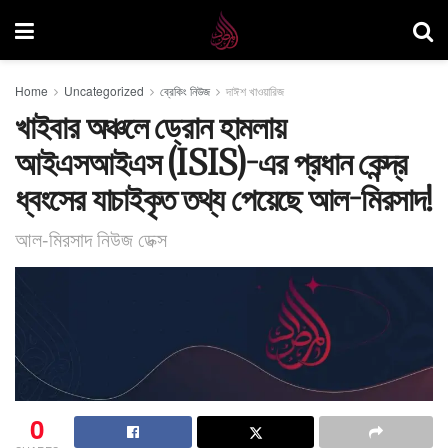
Home
Uncategorized
ব্রেকিং নিউজ
দাঈশ খাওয়ারিজ
খাইবার অঞ্চলে ড্রোন হামলায়
আইএসআইএস (ISIS)-এর প্রধান কেন্দ্র
ধ্বংসের যাচাইকৃত তথ্য পেয়েছে আল-মিরসাদ!
আল-মিরসাদ নিউজ ডেক্স
0