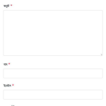
কমেন্ট
*
নাম
*
ইমেইল
*