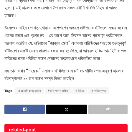
হতো। এই হামলার ফলে সেখানে উপস্থিত সকল দাঈশি খারিজি নিহত বা আহত
হয়েছে।
উল্লেখ্য, খাইবার পাখতুনখোয়া ও আশপাশের অঞ্চলে দাঈশদের ঘাঁটিগুলো লক্ষ্য করে এ
ধরনের হামলা এই প্রথম নয়। এর আগে আল-মিরসাদ তাদের প্রামাণ্য প্রতিবেদনে
প্রকাশ করেছিল যে, খাইবারের “জাব্বার মেলা” এলাকায় খারিজিদের সবচেয়ে গুরুত্বপূর্ণ
ঘাঁটিগুলোর একটি ড্রোন হামলায় ধ্বংস করা হয়েছিল, যা আবদুল হাকিম তাওহিদী ও গুল
নাজিমের মতো পরিচিত দাঈশ নেতাদের তত্ত্বাবধানে পরিচালিত হতো।
এছাড়াও বারার “শাঙ্কো” এলাকায় খারিজিদের একটি বড় ঘাঁটির ওপর অনুরূপ হামলায়
ঘটনাস্থলেই ১১ জন দাঈশ সদস্য নিহত হয়েছিল।
Tags:
#আলমিরসাদবাংলা
#দাঈশখাওয়ারিজ
#নিউজ
#পাকিস্তান
related-
post