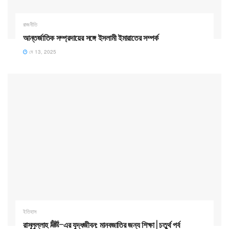
রাজনীতি
আন্তর্জাতিক সম্প্রদায়ের সঙ্গে ইসলামী ইমারাতের সম্পর্ক
মে 13, 2025
ইতিহাস
রাসূলুল্লাহ ﷺ–এর যুদ্ধজীবন: মানবজাতির জন্য শিক্ষা | চতুর্থ পর্ব