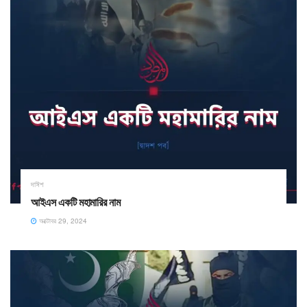
দাঈশ
আইএস একটি মহামারির নাম
অক্টোবর 29, 2024