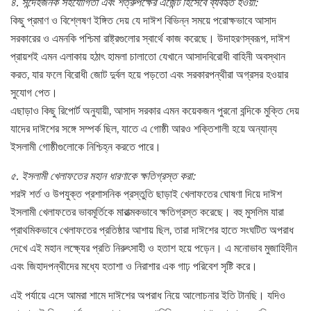
৪. সন্দেহজনক সহযোগিতা এবং শত্রুপক্ষের এজেন্ট হিসেবে ব্যবহৃত হওয়া:
কিছু প্রমাণ ও বিশ্লেষণ ইঙ্গিত দেয় যে দাঈশ বিভিন্ন সময়ে পরোক্ষভাবে আসাদ
সরকারের ও এমনকি পশ্চিমা রাষ্ট্রগুলোর স্বার্থে কাজ করেছে। উদাহরণস্বরূপ, দাঈশ
প্রায়শই এমন এলাকায় হঠাৎ হামলা চালাতো যেখানে আসাদবিরোধী বাহিনী অবস্থান
করত, যার ফলে বিরোধী জোট দুর্বল হয়ে পড়তো এবং সরকারপন্থীরা অগ্রসর হওয়ার
সুযোগ পেত।
এছাড়াও কিছু রিপোর্ট অনুযায়ী, আসাদ সরকার এমন কয়েকজন পুরনো বন্দিকে মুক্তি দেয়
যাদের দাঈশের সঙ্গে সম্পর্ক ছিল, যাতে এ গোষ্ঠী আরও শক্তিশালী হয়ে অন্যান্য
ইসলামী গোষ্ঠীগুলোকে নিশ্চিহ্ন করতে পারে।
৫. ইসলামী খেলাফতের মহান ধারণাকে ক্ষতিগ্রস্ত করা:
শরঈ শর্ত ও উপযুক্ত প্রশাসনিক প্রস্তুতি ছাড়াই খেলাফতের ঘোষণা দিয়ে দাঈশ
ইসলামী খেলাফতের ভাবমূর্তিকে মারাত্মকভাবে ক্ষতিগ্রস্ত করেছে। বহু মুসলিম যারা
প্রাথমিকভাবে খেলাফতের প্রতিষ্ঠার আশায় ছিল, তারা দাঈশের হাতে সংঘটিত অপরাধ
দেখে এই মহান লক্ষ্যের প্রতি নিরুৎসাহী ও হতাশ হয়ে পড়েন। এ মনোভাব মুজাহিদীন
এবং জিহাদপন্থীদের মধ্যে হতাশা ও নিরাশার এক গাঢ় পরিবেশ সৃষ্টি করে।
এই পর্যায়ে এসে আমরা শামে দাঈশের অপরাধ নিয়ে আলোচনার ইতি টানছি। যদিও