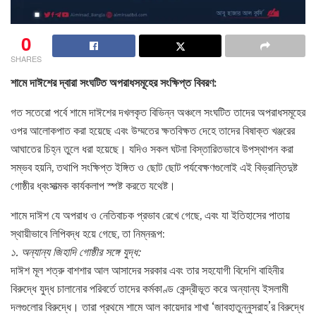
0
SHARES
শামে দাঈশের দ্বারা সংঘটিত অপরাধসমূহের সংক্ষিপ্ত বিবরণ:
গত সতেরো পর্বে শামে দাঈশের দখলকৃত বিভিন্ন অঞ্চলে সংঘটিত তাদের অপরাধসমূহের
ওপর আলোকপাত করা হয়েছে এবং উম্মতের ক্ষতবিক্ষত দেহে তাদের বিষাক্ত খঞ্জরের
আঘাতের চিহ্ন তুলে ধরা হয়েছে। যদিও সকল ঘটনা বিস্তারিতভাবে উপস্থাপন করা
সম্ভব হয়নি, তথাপি সংক্ষিপ্ত ইঙ্গিত ও ছোট ছোট পর্যবেক্ষণগুলোই এই বিভ্রান্তিদুষ্ট
গোষ্ঠীর ধ্বংসাত্মক কার্যকলাপ স্পষ্ট করতে যথেষ্ট।
শামে দাঈশ যে অপরাধ ও নেতিবাচক প্রভাব রেখে গেছে, এবং যা ইতিহাসের পাতায়
স্থায়ীভাবে লিপিবদ্ধ হয়ে গেছে, তা নিম্নরূপ:
১. অন্যান্য জিহাদি গোষ্ঠীর সঙ্গে যুদ্ধ:
দাঈশ মূল শত্রু বাশশার আল আসাদের সরকার এবং তার সহযোগী বিদেশি বাহিনীর
বিরুদ্ধে যুদ্ধ চালানোর পরিবর্তে তাদের কর্মকাণ্ড কেন্দ্রীভূত করে অন্যান্য ইসলামী
দলগুলোর বিরুদ্ধে। তারা প্রথমে শামে আল কায়েদার শাখা ‘জাবহাতুন্নুসরাহ’র বিরুদ্ধে