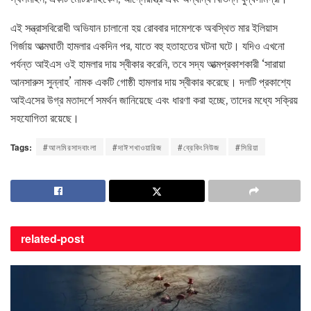
এই সন্ত্রাসবিরোধী অভিযান চালানো হয় রোববার দামেশকে অবস্থিত মার ইলিয়াস
গির্জায় আত্মঘাতী হামলার একদিন পর, যাতে বহু হতাহতের ঘটনা ঘটে। যদিও এখনো
পর্যন্ত আইএস ওই হামলার দায় স্বীকার করেনি, তবে সদ্য আত্মপ্রকাশকারী ‘সারায়া
আনসারুস সুন্নাহ’ নামক একটি গোষ্ঠী হামলার দায় স্বীকার করেছে। দলটি প্রকাশ্যে
আইএসের উগ্র মতাদর্শে সমর্থন জানিয়েছে এবং ধারণা করা হচ্ছে, তাদের মধ্যে সক্রিয়
সহযোগিতা রয়েছে।
Tags:
#আলমিরসাদবাংলা
#দাঈশখাওয়ারিজ
#ব্রেকিংনিউজ
#সিরিয়া
related-
post