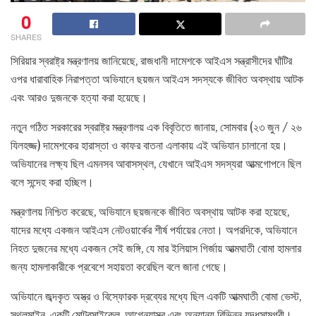
0
SHARES
সিরিয়ার স্বরাষ্ট্র মন্ত্রণালয় জানিয়েছে, রাজধানী দামেশকে আইএস সন্ত্রাসীদের ঘাঁটির
ওপর ধারাবাহিক নিরাপত্তা অভিযানে ছয়জন আইএস সদস্যকে জীবিত অবস্থায় আটক
এবং আরও দুজনকে হত্যা করা হয়েছে।
নতুন গঠিত সরকারের স্বরাষ্ট্র মন্ত্রণালয় এক বিবৃতিতে জানায়, সোমবার (২৩ জুন / ২৬
যিলহজ্জ) দামেশকের হারাস্তা ও কাফর বাতনা এলাকায় এই অভিযান চালানো হয়।
অভিযানের লক্ষ্য ছিল এমনসব আবাসস্থল, যেখানে আইএস সদস্যরা আত্মগোপনে ছিল
বলে সন্দেহ করা হচ্ছিল।
মন্ত্রণালয় নিশ্চিত করেছে, অভিযানে ছয়জনকে জীবিত অবস্থায় আটক করা হয়েছে,
যাদের মধ্যে একজন আইএস নেটওয়ার্কের শীর্ষ পর্যায়ের নেতা। অপরদিকে, অভিযানে
নিহত দুজনের মধ্যে একজন সেই জঙ্গি, যে মার ইলিয়াস গির্জায় আত্মঘাতী বোমা হামলার
জন্য হামলাকারীকে প্রবেশে সহায়তা করেছিল বলে জানা গেছে।
অভিযানে জব্দকৃত অস্ত্র ও বিস্ফোরক দ্রব্যের মধ্যে ছিল একটি আত্মঘাতী বোমা ভেস্ট,
স্থলমাইন, একটি মোটরসাইকেল, আগ্নেয়াস্ত্র এবং অন্যান্য বিভিন্ন যুদ্ধসামগ্রী।