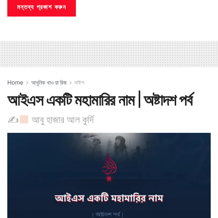
Home
আধুনিক খাও য়া রিজ
দাঈশ
আইএস একটি মহামারির নাম | অষ্টাদশ পর্ব
✍
আবু হাজার আল কুর্দি