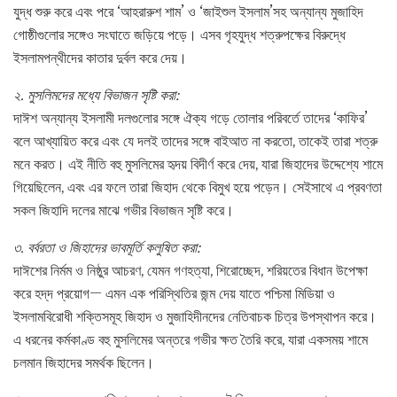
যুদ্ধ শুরু করে এবং পরে ‘আহরারুশ শাম’ ও ‘জাইশুল ইসলাম’সহ অন্যান্য মুজাহিদ
গোষ্ঠীগুলোর সঙ্গেও সংঘাতে জড়িয়ে পড়ে। এসব গৃহযুদ্ধ শত্রুপক্ষের বিরুদ্ধে
ইসলামপন্থীদের কাতার দুর্বল করে দেয়।
২. মুসলিমদের মধ্যে বিভাজন সৃষ্টি করা:
দাঈশ অন্যান্য ইসলামী দলগুলোর সঙ্গে ঐক্য গড়ে তোলার পরিবর্তে তাদের ‘কাফির’
বলে আখ্যায়িত করে এবং যে দলই তাদের সঙ্গে বাইআত না করতো, তাকেই তারা শত্রু
মনে করত। এই নীতি বহু মুসলিমের হৃদয় বিদীর্ণ করে দেয়, যারা জিহাদের উদ্দেশ্যে শামে
গিয়েছিলেন, এবং এর ফলে তারা জিহাদ থেকে বিমুখ হয়ে পড়েন। সেইসাথে এ প্রবণতা
সকল জিহাদি দলের মাঝে গভীর বিভাজন সৃষ্টি করে।
৩. বর্বরতা ও জিহাদের ভাবমূর্তি কলুষিত করা:
দাঈশের নির্মম ও নিষ্ঠুর আচরণ, যেমন গণহত্যা, শিরোচ্ছেদ, শরিয়তের বিধান উপেক্ষা
করে হদ্‌দ প্রয়োগ— এমন এক পরিস্থিতির জন্ম দেয় যাতে পশ্চিমা মিডিয়া ও
ইসলামবিরোধী শক্তিসমূহ জিহাদ ও মুজাহিদীনদের নেতিবাচক চিত্র উপস্থাপন করে।
এ ধরনের কর্মকাণ্ড বহু মুসলিমের অন্তরে গভীর ক্ষত তৈরি করে, যারা একসময় শামে
চলমান জিহাদের সমর্থক ছিলেন।