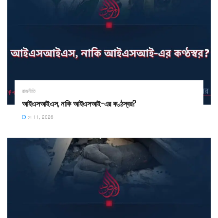
রাজনীতি
আইএসআইএস, নাকি আইএসআই-এর কণ্ঠস্বর?
মে 11, 2026