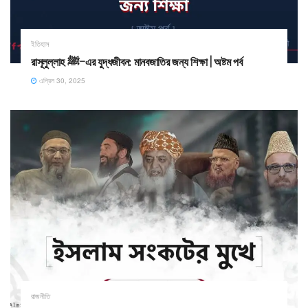
ইতিহাস
রাসূলুল্লাহ ﷺ–এর যুদ্ধজীবন: মানবজাতির জন্য শিক্ষা | অষ্টম পর্ব
এপ্রিল 30, 2025
রাজনীতি