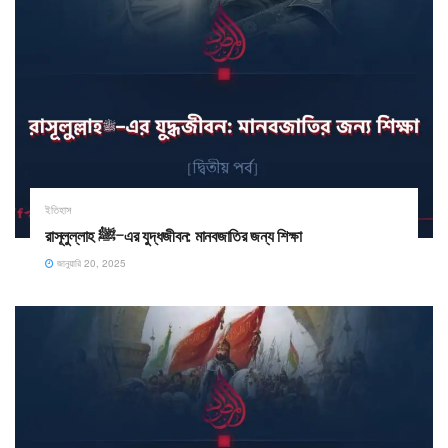
ইতিহাস
রাসূলুল্লাহ ﷺ–এর যুদ্ধজীবন: মানবজাতির জন্য শিক্ষা
জানুয়ারি 20, 2025