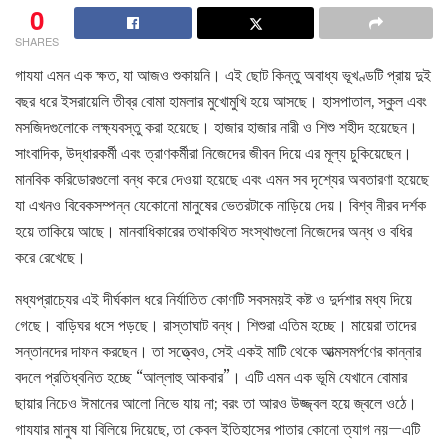
0
SHARES
গাযযা এমন এক ক্ষত, যা আজও শুকায়নি। এই ছোট কিন্তু অবাধ্য ভূখণ্ডটি প্রায় দুই
বছর ধরে ইসরায়েলি তীব্র বোমা হামলার মুখোমুখি হয়ে আসছে। হাসপাতাল, স্কুল এবং
মসজিদগুলোকে লক্ষ্যবস্তু করা হয়েছে। হাজার হাজার নারী ও শিশু শহীদ হয়েছেন।
সাংবাদিক, উদ্ধারকর্মী এবং ত্রাণকর্মীরা নিজেদের জীবন দিয়ে এর মূল্য চুকিয়েছেন।
মানবিক করিডোরগুলো বন্ধ করে দেওয়া হয়েছে এবং এমন সব দৃশ্যের অবতারণা হয়েছে
যা এখনও বিবেকসম্পন্ন যেকোনো মানুষের ভেতরটাকে নাড়িয়ে দেয়। বিশ্ব নীরব দর্শক
হয়ে তাকিয়ে আছে। মানবাধিকারের তথাকথিত সংস্থাগুলো নিজেদের অন্ধ ও বধির
করে রেখেছে।
মধ্যপ্রাচ্যের এই দীর্ঘকাল ধরে নির্যাতিত কোণটি সবসময়ই কষ্ট ও দুর্দশার মধ্য দিয়ে
গেছে। বাড়িঘর ধসে পড়ছে। রাস্তাঘাট বন্ধ। শিশুরা এতিম হচ্ছে। মায়েরা তাদের
সন্তানদের দাফন করছেন। তা সত্ত্বেও, সেই একই মাটি থেকে আত্মসমর্পণের কান্নার
বদলে প্রতিধ্বনিত হচ্ছে “আল্লাহু আকবার”। এটি এমন এক ভূমি যেখানে বোমার
ছায়ার নিচেও ঈমানের আলো নিভে যায় না; বরং তা আরও উজ্জ্বল হয়ে জ্বলে ওঠে।
গাযযার মানুষ যা বিলিয়ে দিয়েছে, তা কেবল ইতিহাসের পাতার কোনো ত্যাগ নয়—এটি