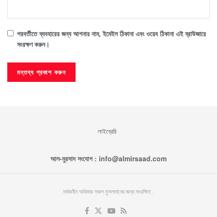
পরবর্তীতে ব্যবহারের জন্য আপনার নাম, ইমেইল ঠিকানা এবং ওয়েব ঠিকানা এই ব্রাউজারে
সংরক্ষণ করুন।
লাইব্রেরি
আল-মুরসাদ সংযোগ : info@almirsaad.com
সর্বজনীন অধিকার সকল মুসলমানের জন্য সংরক্ষিত .