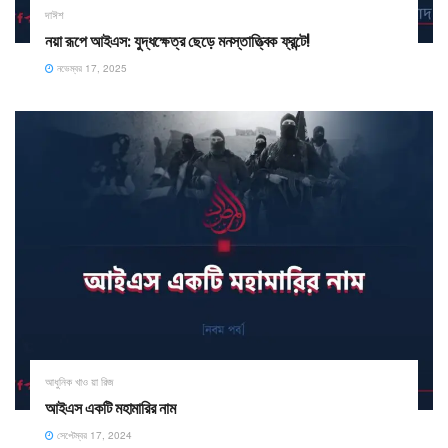
দাঈশ
নয়া রূপে আইএস: যুদ্ধক্ষেত্র ছেড়ে মনস্তাত্ত্বিক ফ্রন্টে!
নভেম্বর 17, 2025
আধুনিক খাও য়া রিজ
আইএস একটি মহামারির নাম
সেপ্টেম্বর 17, 2024