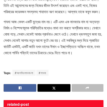
তিনি এই আন্দোলনের জন্য নিজের জীবন উৎসর্গ করেছেন এবং একই পথে, নিজের
পরিবারের কয়েকজন সদস্যসহ শাহাদাত বরণ করেছেন। আল্লাহ তাকে কবুল করুন।
গাযযা আজ কেবল একটি যুদ্ধের নাম নয়। এটি এমন এক মানবতার নাম যা অত্যন্ত
নির্মম ও নিষ্পেষণমূলক পরিস্থিতির মধ্যেও মাথা নত করতে অস্বীকার করে। যেখানে
বোমা পড়ে, সেখান থেকেই আবার প্রার্থনাও জেগে ওঠে। যেখানে ধ্বংসস্তূপ জমা হয়,
সেখান থেকেই আশার নতুন আলো ফুটে বের হয়। এই সবকিছুর মধ্য দিয়ে প্রবাহিত
বার্তাটি একটাই, একটি জাতি যখন তাদের ঈমান ও ইচ্ছাশক্তিতে অবিচল থাকে, তখন
কোনো পার্থিব শক্তিই তাদের চিরতরে ভেঙে দিতে পারে না।
Tags:
#আলমিরসাদবাংলা
#গাযযা
related-
post