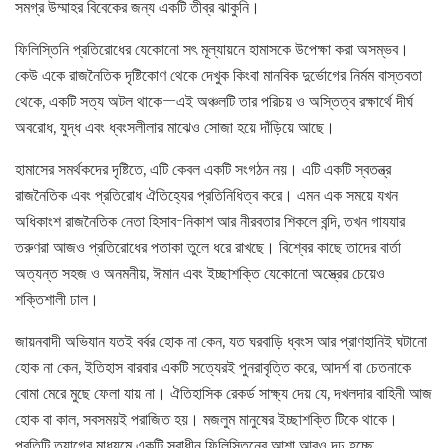
সমগ্র উম্মাহর বিবেকের জন্য একটি তীব্র ঝাকুনি।
ফিলিস্তিনি প্রতিরোধের যেকোনো সৎ মূল্যায়নে হামাসকে উপেক্ষা করা অসম্ভব।
কেউ একে রাজনৈতিক দৃষ্টিকোণ থেকে দেখুক কিংবা মানবিক দুর্ভোগের নির্মম বাস্তবতা
থেকে, একটি সত্য অটল থাকে—এই অঞ্চলটি তার পরিচয় ও অস্তিত্ব রক্ষার্থে দীর্ঘ
অবরোধ, যুদ্ধ এবং ধ্বংসলীলার মাঝেও সোজা হয়ে দাঁড়িয়ে আছে।
হামাসের সমর্থকদের দৃষ্টিতে, এটি কেবল একটি সংগঠন নয়। এটি একটি স্বতন্ত্র
রাজনৈতিক এবং প্রতিরোধ ঐতিহ্যের প্রতিনিধিত্ব করে। এমন এক সময়ে যখন
অধিকাংশ রাজনৈতিক নেতা হিসাব-নিকাশ আর নীরবতার শিকলে বন্দি, তখন গাযযার
তরুণরা আজও প্রতিরোধের পতাকা তুলে ধরে রাখছে। বিশ্বের কাছে তাদের বার্তা
অত্যন্ত সহজ ও অনমনীয়, ঈমান এবং ইচ্ছাশক্তি যেকোনো অস্ত্রের চেয়েও
শক্তিশালী ঢাল।
জায়নবাদী অভিযান যতই বর্বর হোক না কেন, যত ঘরবাড়ি ধ্বংস আর প্রাণহানিই ঘটানো
হোক না কেন, ইতিহাস বারবার একটি সত্যেরই পুনরাবৃত্তি করে, আদর্শ বা চেতনাকে
বোমা মেরে মুছে ফেলা যায় না। ঐতিহাসিক রেকর্ড সাক্ষ্য দেয় যে, দখলদার বাহিনী আজ
হোক বা কাল, সবসময়ই পরাজিত হয়। মজলুম মানুষের ইচ্ছাশক্তি টিকে থাকে।
প্রতিটি ত্যাগের মাধ্যমে একটি স্বাধীন ফিলিস্তিনের আশা আরও দৃঢ় হচ্ছে,