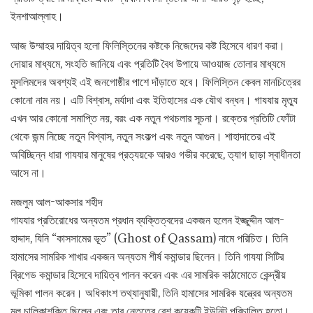
ইনশাআল্লাহ।
আজ উম্মাহর দায়িত্ব হলো ফিলিস্তিনের কষ্টকে নিজেদের কষ্ট হিসেবে ধারণ করা।
দোয়ার মাধ্যমে, সংহতি জানিয়ে এবং প্রতিটি বৈধ উপায়ে আওয়াজ তোলার মাধ্যমে
মুসলিমদের অবশ্যই এই জনগোষ্ঠীর পাশে দাঁড়াতে হবে। ফিলিস্তিন কেবল মানচিত্রের
কোনো নাম নয়। এটি বিশ্বাস, মর্যাদা এবং ইতিহাসের এক যৌথ বন্ধন। গাযযায় মৃত্যু
এখন আর কোনো সমাপ্তি নয়, বরং এক নতুন পথচলার সূচনা। রক্তের প্রতিটি ফোঁটা
থেকে জন্ম নিচ্ছে নতুন বিশ্বাস, নতুন সংকল্প এবং নতুন আগুন। শাহাদাতের এই
অবিচ্ছিন্ন ধারা গাযযার মানুষের প্রত্যয়কে আরও গভীর করেছে, ত্যাগ ছাড়া স্বাধীনতা
আসে না।
মজলুম আল-আকসার শহীদ
গাযযার প্রতিরোধের অন্যতম প্রধান ব্যক্তিত্বদের একজন হলেন ইজ্জুদ্দীন আল-
হাদ্দাদ, যিনি “কাসসামের ভূত” (Ghost of Qassam) নামে পরিচিত। তিনি
হামাসের সামরিক শাখার একজন অন্যতম শীর্ষ কমান্ডার ছিলেন। তিনি গাযযা সিটির
ব্রিগেড কমান্ডার হিসেবে দায়িত্ব পালন করেন এবং এর সামরিক কাঠামোতে কেন্দ্রীয়
ভূমিকা পালন করেন। অধিকাংশ তথ্যানুযায়ী, তিনি হামাসের সামরিক যন্ত্রের অন্যতম
মূল চালিকাশক্তি ছিলেন এবং তার নেতৃত্বে বেশ কয়েকটি ইউনিট পরিচালিত হতো।