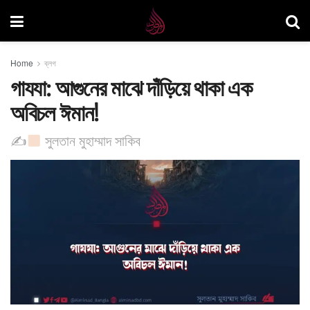
Home
ব্লগ
গাযযা: আগুনের মাঝে দাঁড়িয়ে থাকা এক
অবিচল ঈমান!
✍
সুলতান মুহাম্মাদ সাকিব