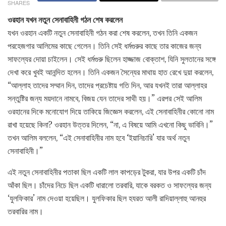
SHARES
ওরহান যখন নতুন সেনাবাহিনী গঠন শেষ করলেন
যখন ওরহান একটি নতুন সেনাবাহিনী গঠন করা শেষ করলেন, তখন তিনি একজন
পরহেজগার আলিমের কাছে গেলেন। তিনি সেই ধর্মগুরুর কাছে তার কাজের জন্য
সাফল্যের দোয়া চাইলেন। সেই ধর্মগুরু ছিলেন হাজ্জাজ বোক্তাশ, যিনি সুলতানের সঙ্গে
দেখা করে খুবই আনন্দিত হলেন। তিনি একজন সৈন্যের মাথায় হাত রেখে দুয়া করলেন,
“আল্লাহ তাদের সম্মান দিন, তাদের প্রচেষ্টায় গতি দিন, আর যখনই তারা আল্লাহর
সন্তুষ্টির জন্য ময়দানে নামবে, বিজয় যেন তাদের সাথী হয়।” এরপর সেই আলিম
ওরহানের দিকে মনোযোগ দিয়ে তাকিয়ে জিজ্ঞেস করলেন, এই সেনাবাহিনীর কোনো নাম
রাখা হয়েছে কিনা? ওরহান উত্তর দিলেন, “না, এ বিষয়ে আমি এখনো কিছু ভাবিনি।”
তখন আলিম বললেন, “এই সেনাবাহিনীর নাম হবে ‘ইয়ানিচারি’ যার অর্থ নতুন
সেনাবাহিনী।”
এই নতুন সেনাবাহিনীর পতাকা ছিল একটি লাল কাপড়ের টুকরা, যার উপর একটি চাঁদ
আঁকা ছিল। চাঁদের নিচে ছিল একটি ধারালো তরবারি, যাকে বরকত ও সাফল্যের জন্য
‘যুলফিকার’ নাম দেওয়া হয়েছিল। যুলফিকার ছিল হযরত আলী রাদিয়াল্লাহু আনহুর
তরবারির নাম।