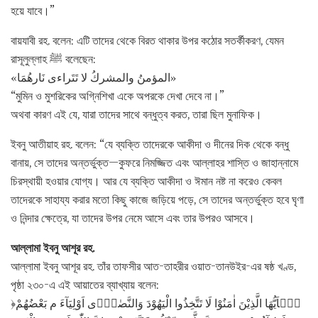
হয়ে যাবে।”
বায়যাবী রহ. বলেন: এটি তাদের থেকে বিরত থাকার উপর কঠোর সতর্কীকরণ, যেমন
রাসূলুল্লাহ ﷺ বলেছেন:
«المؤمنُ والمشركُ لا تَتَراءى نَارهُمَا»
“মুমিন ও মুশরিকের অগ্নিশিখা একে অপরকে দেখা দেবে না।”
অথবা কারণ এই যে, যারা তাদের সাথে বন্ধুত্ব করত, তারা ছিল মুনাফিক।
ইবনু আতীয়াহ রহ. বলেন: “যে ব্যক্তি তাদেরকে আকীদা ও দীনের দিক থেকে বন্ধু
বানায়, সে তাদের অন্তর্ভুক্ত—কুফরে নিমজ্জিত এবং আল্লাহর শাস্তি ও জাহান্নামে
চিরস্থায়ী হওয়ার যোগ্য। আর যে ব্যক্তি আকীদা ও ঈমান নষ্ট না করেও কেবল
তাদেরকে সাহায্য করার মতো কিছু কাজে জড়িয়ে পড়ে, সে তাদের অন্তর্ভুক্ত হবে ঘৃণা
ও নিন্দার ক্ষেত্রে, যা তাদের উপর নেমে আসে এবং তার উপরও আসবে।
আল্লামা ইবনু আশূর রহ.
আল্লামা ইবনু আশূর রহ. তাঁর তাফসীর আত-তাহরীর ওয়াত-তানউইর-এর ষষ্ঠ খণ্ড,
পৃষ্ঠা ২৩০-এ এই আয়াতের ব্যাখ্যায় বলেন:
﴿يٰۤاَيُّهَا الَّذِيْنَ اٰمَنُوْا لَا تَتَّخِذُوا الْيَهُوْدَ وَالنَّصٰرٰۤى اَوْلِيَآءَ م بَعْضُهُمْ