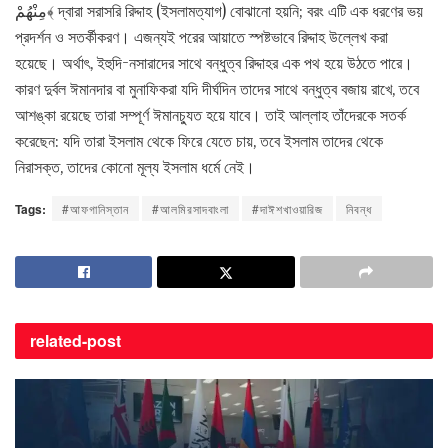
مِنْهُمْ﴾ দ্বারা সরাসরি রিদ্দাহ (ইসলামত্যাগ) বোঝানো হয়নি; বরং এটি এক ধরণের ভয়
প্রদর্শন ও সতর্কীকরণ। এজন্যই পরের আয়াতে স্পষ্টভাবে রিদ্দাহ উল্লেখ করা
হয়েছে। অর্থাৎ, ইহুদি-নসারাদের সাথে বন্ধুত্ব রিদ্দাহর এক পথ হয়ে উঠতে পারে।
কারণ দুর্বল ঈমানদার বা মুনাফিকরা যদি দীর্ঘদিন তাদের সাথে বন্ধুত্ব বজায় রাখে, তবে
আশঙ্কা রয়েছে তারা সম্পূর্ণ ঈমানচ্যুত হয়ে যাবে। তাই আল্লাহ তাঁদেরকে সতর্ক
করেছেন: যদি তারা ইসলাম থেকে ফিরে যেতে চায়, তবে ইসলাম তাদের থেকে
নিরাসক্ত, তাদের কোনো মূল্য ইসলাম ধর্মে নেই।
Tags:
#আফগানিস্তান
#আলমিরসাদবাংলা
#দাঈশখাওয়ারিজ
নিবন্ধ
related-
post