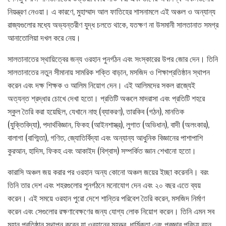
নিয়ন্ত্রণ নেওয়া। এ কারণে, মুহাম্মাদ আল ফাতিহের শাসনামলে এই অঞ্চল ও অন্যান্য
রাজ্যগুলোর মধ্যে অভ্যন্তরীণ যুদ্ধ চলতে থাকে, যতক্ষণ না উসমানী সালতানাত সমগ্র
আনাতোলিয়া দখল করে নেয়।
সালতানাতের স্থায়িত্বের জন্য ওরহান পুনর্গঠন এবং সংস্কারের উপর জোর দেন। তিনি
সালতানাতের নতুন সীমানায় সামরিক শক্তি বাড়ান, মসজিদ ও শিক্ষাপ্রতিষ্ঠান স্থাপন
করেন এবং দক্ষ শিক্ষক ও আলিম নিয়োগ দেন। এই আলিমদের সকল রাজ্যেই
অত্যন্ত শ্রদ্ধার চোখে দেখা হতো। প্রতিটি অঞ্চলে মাদরাসা এবং প্রতিটি শহরে
স্কুল তৈরি করা হয়েছিল, যেখানে নাহু (ব্যাকরণ), তারকিব (গঠন), মানতিক
(যুক্তিবিদ্যা), পদার্থবিজ্ঞান, ফিকহ (আইনশাস্ত্র), লুগাত (অভিধান), বাদী (অলংকার),
বালাগা (বাগ্মিতা), গণিত, জ্যোতির্বিদ্যা এবং অন্যান্য আধুনিক বিজ্ঞানের পাশাপাশি
কুরআন, হাদিস, ফিকহ এবং আকাইদ (বিশ্বাস) সম্পর্কিত জ্ঞান শেখানো হতো।
কারাসি অঞ্চল জয় করার পর ওরহান অন্য কোনো অঞ্চল জয়ের ইচ্ছা করেননি। বরং
তিনি তার দেশ এবং শহরগুলোর পুনর্গঠনে মনোযোগ দেন এবং ২০ বছর এতে ব্যয়
করেন। এই সময়ে ওরহান পুরো দেশে শান্তির পরিবেশ তৈরি করেন, মসজিদ নির্মাণ
করেন এবং সেগুলোর রক্ষণাবেক্ষণের জন্য যোগ্য লোক নিয়োগ করেন। তিনি এমন সব
মহান প্রতিষ্ঠান স্থাপন করেন যা ওরহানের মহত্ত্ব, ধার্মিকতা এবং প্রজ্ঞার পরিচয় বহন