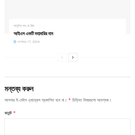
আধুনিক খাও য়া রিজ
আইএস একটি মহামারির নাম
সেপ্টেম্বর 17, 2024
মন্তব্য করুন
আপনার ই-মেইল এ্যাড্রেস প্রকাশিত হবে না।
চিহ্নিত বিষয়গুলো আবশ্যক।
*
কমেন্ট
*