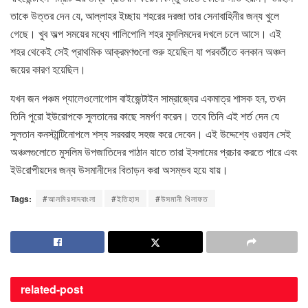
তাকে উত্তর দেন যে, আল্লাহর ইচ্ছায় শহরের দরজা তার সেনাবাহিনীর জন্য খুলে
গেছে। খুব অল্প সময়ের মধ্যে গালিপোলি শহর মুসলিমদের দখলে চলে আসে। এই
শহর থেকেই সেই প্রাথমিক আক্রমণগুলো শুরু হয়েছিল যা পরবর্তীতে বলকান অঞ্চল
জয়ের কারণ হয়েছিল।
যখন জন পঞ্চম প্যালেওলোগোস বাইজেন্টাইন সাম্রাজ্যের একমাত্র শাসক হন, তখন
তিনি পুরো ইউরোপকে সুলতানের কাছে সমর্পণ করেন। তবে তিনি এই শর্ত দেন যে
সুলতান কনস্টান্টিনোপলে শস্য সরবরাহ সহজ করে দেবেন। এই উদ্দেশ্যে ওরহান সেই
অঞ্চলগুলোতে মুসলিম উপজাতিদের পাঠান যাতে তারা ইসলামের প্রচার করতে পারে এবং
ইউরোপীয়দের জন্য উসমানীদের বিতাড়ন করা অসম্ভব হয়ে যায়।
Tags:
#আলমিরসাদবাংলা
#ইতিহাস
#উসমানী খিলাফত
related-
post