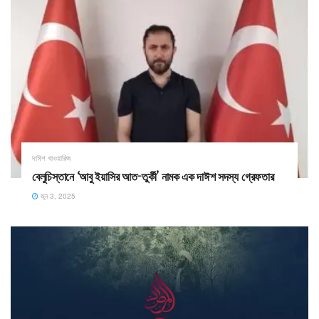
দাঈশ খাওয়ারিজ
বেলুচিস্তানে ‘আবু ইয়াসির আত-তুর্কী’ নামক এক দাঈশ সদস্য গ্রেফতার
জুন 3, 2025