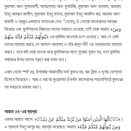
মুহাম্মাদ আল-মুশাযযালী, আবদুল্লাহ আয-যুলাইজি, মুহাম্মাদ আল-হাযযাম, আহমাদ
ইবনু আবদুল জালীল, মুহাম্মাদ ইবনু ফাতহ, মুহাম্মাদ ইবনু আবদিল বার, আহমদ আল-
বাকানী ও প্রমুখ একসাথে ফাতাওয়া দেন: “যেহেতু ঐ নেতারা কাফেরদের আশ্রয়
নিয়েছে এবং মুসলিমদের বিরুদ্ধে তাদের সহায়তা চেয়েছে, তাই তারা আয়াত ﴿وَمَنْ
يَّتَوَلَّهُمْ مِّنْكُمْ فَاِنَّهٗ مِنْهُمْ﴾ এর হুমকির আওতায় চলে এসেছে। আর যে কেউ
তাদের সাহায্য করবে, সে আসলে আল্লাহ ও তাঁর রাসূল ﷺ এর অবাধ্যতায় সাহায্য
করবে। তবে যদি তারা তাওবা করে মুসলিমদের সাথে পুনরায় যুক্ত হয়, তবে মুসলিম
সমাজের উপর তাদের গ্রহণ করা ফরয হবে।
এখান থেকে স্পষ্ট হয়, উলামারা আয়াতটির অর্থ কুফর নয়, বরং নিন্দা ও ঘৃণার যোগ্যতা
হিসেবে নিয়েছেন। আর এ ধরণের মুওয়ালাত (অর্থাৎ কাফেরদের সহযোগিতা) কুফরের
পর সবচেয়ে ভয়াবহ ধরণ।
আয়াত ৫৪-এর ব্যাখ্যা
এরপর আয়াত আসে: ﴿يٰۤاَيُّهَا الَّذِيْنَ اٰمَنُوْا مَنْ يَّرْتَدَّ مِنْكُمْ عَنْ دِيْنِهٖ﴾।
এ প্রসঙ্গে ইবনু আশূর রহ. ব্যাখ্যা করেছেন: আয়াত ﴿وَمَنْ يَّتَوَلَّهُمْ مِّنْكُمْ فَاِنَّهٗ