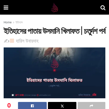
Home
ইতিহাস
ইতিহাসের পাতায় উসমানি খিলাফত | চতুর্দশ পর্ব
✍
হারিস উবায়দাহ
0