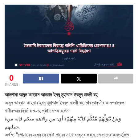
0
SHARES
আল্লামা আবুল আব্বাস আহমাদ ইবনু মুহাম্মাদ ইবনুল মাহদী রহ.
আবুল আব্বাস আহমাদ ইবনু মুহাম্মাদ ইবনুল মাহদী রহ. তাঁর তাফসীর আল-বাহরুল
মাদীদ-এর দ্বিতীয় খণ্ড, পৃষ্ঠা ৪৯-এ বলেন:
﴿وَمَنْ يَّتَوَلَّهُمْ مِّنْكُمْ فَاِنَّهٗ مِنْهُمْ﴾ أي: من والاهم منكم فإنه من
جملتهم.
অর্থাৎ: “তোমাদের মধ্যে যে কেউ তাদের সাথে বন্ধুত্ব করবে, সে তাদের অন্তর্ভুক্ত