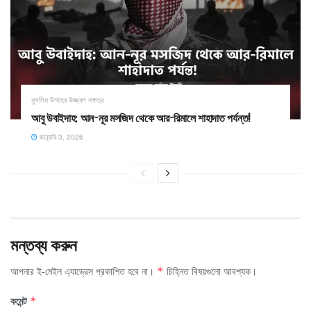
মুসলিম উম্মাহর উজ্জ্বল নক্ষত্র
আবু উবাইদাহ: আন-নূর মসজিদ থেকে আর-রিমালে শাহাদাত পর্যন্ত!
জানুয়ারি 3, 2026
মন্তব্য করুন
আপনার ই-মেইল এ্যাড্রেস প্রকাশিত হবে না।
চিহ্নিত বিষয়গুলো আবশ্যক।
*
কমেন্ট
*