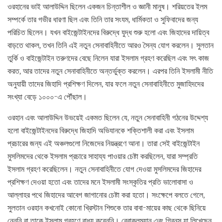
ওরহানের ভাই আলাউদ্দিন ছিলেন একজন চিন্তাশীল ও জ্ঞানী মানুষ। শরিয়তের ইলম
সম্পর্কে তার গভীর ধারণা ছিল এবং তিনি তার সংযম, ধার্মিকতা ও সুফিবাদের জন্য
পরিচিত ছিলেন। যখন বাইজেন্টাইনদের বিরুদ্ধে যুদ্ধ শুরু হলো এবং জিহাদের দায়িত্ব
বাড়তে থাকল, তখন তিনি এই নতুন সেনাবাহিনীতে আরও সৈন্য যোগ করলেন। সুলতান
তুর্কি ও বাইজেন্টাইন তরুণদের বেছে নিলেন যারা ইসলাম গ্রহণ করেছিল এবং সৎ কাজ
করত, আর তাদের নতুন সেনাবাহিনীতে অন্তর্ভুক্ত করলেন। এরপর তিনি ইসলামী নীতি
অনুযায়ী তাদের জিহাদি প্রশিক্ষণ দিলেন, যার ফলে নতুন সেনাবাহিনীতে মুজাহিদদের
সংখ্যা বেড়ে ১০০০-এ পৌঁছাল।
ওরহান এবং আলাউদ্দিন উভয়েই একমত ছিলেন যে, নতুন সেনাবাহিনী গঠনের উদ্দেশ্য
হলো বাইজেন্টাইনদের বিরুদ্ধে জিহাদি অভিযানকে শক্তিশালী করা এবং ইসলাম
প্রচারের জন্য এই অঞ্চলগুলো নিজেদের নিয়ন্ত্রণে আনা। তারা সেই বাইজেন্টাইন
মুসলিমদের থেকে ইসলাম প্রচারে সাহায্য পাওয়ার চেষ্টা করছিলেন, যারা সম্প্রতি
ইসলাম গ্রহণ করেছিলেন। নতুন সেনাবাহিনীতে যোগ দেওয়া মুসলিমদের জিহাদের
প্রশিক্ষণ দেওয়া হতো এবং তাদের মনে ইসলামী সংস্কৃতির প্রতি ভালোবাসা ও
আল্লাহর পথে জিহাদের আবেগ জাগানোর চেষ্টা করা হতো। সংক্ষেপে বলতে গেলে,
সুলতান ওরহান কখনোই কোনো খ্রিস্টান শিশুকে তার বাবা-মায়ের কাছ থেকে ছিনিয়ে
নেননি বা তাকে ইসলাম গ্রহণে বাধ্য করেননি। ব্রোকলম্যান এবং গিবনস যা লিখেছেন