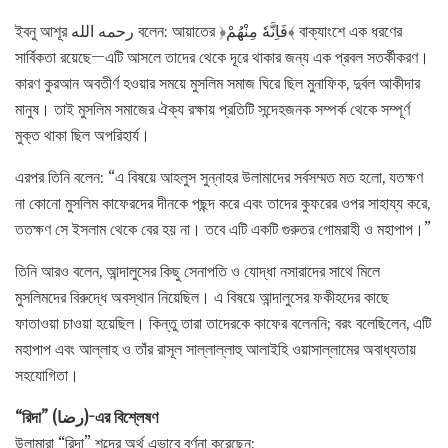
ইবনু আশূর رحمه الله বলেন: আয়াতের ﴿فَاِنَّهٗ مِنْهُمْ﴾ বাক্যাংশে এক ধরণের
সার্বিকতা রয়েছে—এটি আসলে তাদের থেকে দূরে থাকার জন্য এক প্রবল সতর্কীকরণ।
কারণ কুরআন অবতীর্ণ হওয়ার সময়ে মুসলিম সমাজ ঘিরে ছিল মুনাফিক, দুর্বল আকীদার
মানুষ। তাই মুসলিম সমাজের ঐক্য রক্ষায় প্রতিটি সন্দেহজনক সম্পর্ক থেকে সম্পূর্ণ
মুক্ত থাকা ছিল অপরিহার্য।
এরপর তিনি বলেন: “এ বিষয়ে আহলুস সুন্নাহর উলামাদের সর্বসম্মত মত হলো, যতক্ষণ
না কোনো মুসলিম কাফেরদের দীনকে পছন্দ করে এবং তাদের কুফরের ওপর সাহায্য করে,
ততক্ষণ সে ইসলাম থেকে বের হয় না। তবে এটি একটি গুরুতর গোমরাহী ও মহাপাপ।”
তিনি আরও বলেন, আন্দালুসের কিছু সেনাপতি ও যোদ্ধা নসারাদের সাথে মিলে
মুসলিমদের বিরুদ্ধে অবস্থান নিয়েছিল। এ বিষয়ে আন্দালুসের ফকীহদের কাছে
ফাতাওয়া চাওয়া হয়েছিল। কিন্তু তারা তাদেরকে কাফের বলেননি; বরং বলেছিলেন, এটি
মহাপাপ এবং আল্লাহ ও তাঁর রাসূল সাল্লাল্লাহু আলাইহি ওয়াসাল্লামের অবাধ্যতায়
সহযোগিতা।
“রিদা” (رضا)-এর বিশ্লেষণ
উলামারা “রিদা” শব্দের অর্থ এভাবে বর্ণনা করেছেন: