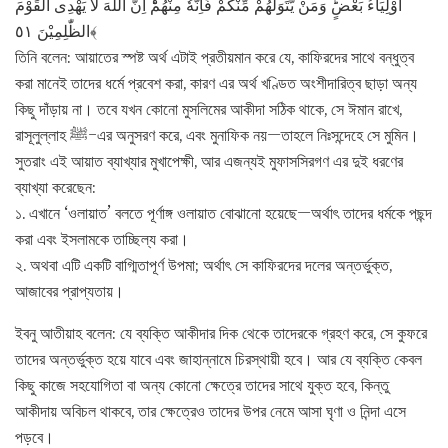
اَوْلِيَآءُ بَعْضٍؕ وَمَنْ يَّتَوَلَّهُمْ مِّنْكُمْ فَاِنَّهٗ مِنْهُمْؕ اِنَّ اللّٰهَ لَا يَهْدِى الْقَوْمَ
الظّٰلِمِيْنَ ٥١﴾
তিনি বলেন: আয়াতের স্পষ্ট অর্থ এটাই প্রতীয়মান করে যে, কাফিরদের সাথে বন্ধুত্ব
করা মানেই তাদের ধর্মে প্রবেশ করা, কারণ এর অর্থ খণ্ডিত অংশীদারিত্ব ছাড়া অন্য
কিছু দাঁড়ায় না। তবে যখন কোনো মুসলিমের আকীদা সঠিক থাকে, সে ঈমান রাখে,
রাসূলুল্লাহ ﷺ–এর অনুসরণ করে, এবং মুনাফিক নয়—তাহলে নিঃসন্দেহে সে মুমিন।
সুতরাং এই আয়াত ব্যাখ্যার মুখাপেক্ষী, আর এজন্যই মুফাসসিরগণ এর দুই ধরণের
ব্যাখ্যা করেছেন:
১. এখানে ‘ওলায়াত’ বলতে পূর্ণাঙ্গ ওলায়াত বোঝানো হয়েছে—অর্থাৎ তাদের ধর্মকে পছন্দ
করা এবং ইসলামকে তাচ্ছিল্য করা।
২. অথবা এটি একটি বাগ্মিতাপূর্ণ উপমা; অর্থাৎ সে কাফিরদের দলের অন্তর্ভুক্ত,
আজাবের প্রাপ্যতায়।
ইবনু আতীয়াহ বলেন: যে ব্যক্তি আকীদার দিক থেকে তাদেরকে গ্রহণ করে, সে কুফরে
তাদের অন্তর্ভুক্ত হয়ে যাবে এবং জাহান্নামে চিরস্থায়ী হবে। আর যে ব্যক্তি কেবল
কিছু কাজে সহযোগিতা বা অন্য কোনো ক্ষেত্রে তাদের সাথে যুক্ত হবে, কিন্তু
আকীদায় অবিচল থাকবে, তার ক্ষেত্রেও তাদের উপর নেমে আসা ঘৃণা ও নিন্দা এসে
পড়বে।