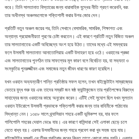
করে। তিনি সালতানাত বিস্তারের জন্য ধারাবাহিক যুদ্ধের নীতি গ্রহণ করেননি, বরং
তার অধীনস্থ অঞ্চলগুলোকে শক্তিশালী করার উপর জোর দেন।
প্রতিটি নতুন অঞ্চল জয়ের পর, তিনি সেখানে বেসামরিক, সামরিক, শিক্ষাগত এবং
অন্যান্য প্রয়োজনীয়তা পূরণের চেষ্টা করতেন। এই কারণে প্রতিটি নতুন বিজিত অঞ্চল
তার সালতানাতের একটি অবিচ্ছেদ্য অংশ হয়ে উঠত। তাদের মধ্যে এই সমন্বয়ের
ফলে উসমানী সালতানাত আনাতোলিয়ায় একটি উদাহরণ হয়ে ওঠে। ওরহানের প্রজ্ঞা
এবং সালতানাতের পুনর্গঠন তার সাফল্যের মূল কারণ বলে বিবেচিত হয়, যা সভ্যতা ও
সংস্কৃতির পুনরুজ্জীবন এবং সমাজের নতুন জীবন ধারণের কারণ হয়েছিল।
যখন ওরহান অভ্যন্তরীণ শান্তি প্রতিষ্ঠায় সফল হলেন, তখন বাইজেন্টাইন সাম্রাজ্যের
ভেতরে যুদ্ধ শুরু হয় এবং তাদের সম্রাট জন ষষ্ঠ ক্যান্টাকুজেন তার প্রতিপক্ষের বিরুদ্ধে
সাহায্যের জন্য ওরহানের কাছে অনুরোধ করেন। এটিই সেই সুযোগ ছিল যখন সুলতান
ওরহান ইউরোপে উসমানী প্রভাবকে শক্তিশালী করার জন্য তার বাহিনীকে পাঠানোর
সিদ্ধান্ত নেন। ১৩৫৮ সালে থ্র্যাসিয়ান শহরে একটি ভূমিকম্প হয়, যার ফলে
গালিপোলি শহরের দেয়াল ভেঙে যায়। এর কারণে বাসিন্দারা সেই এলাকা ছেড়ে চলে
যেতে বাধ্য হয়। এরপর উসমানীদের জন্য শহরে প্রবেশ করা খুব সহজ হয়ে যায়।
বাইজেন্টাইন সম্রাট এর তীব্র প্রতিবাদ করেন কিন্তু তাতে কোনো লাভ হয়নি। ওরহান