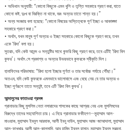
• অভিধান অনুযায়ী: “কোনো কিছুকে এমন খুশি ও তৃপ্তি সহকারে গ্রহণ করা, যাতে
কোনো কষ্ট, দুঃখ বা বিরক্তি না থাকে, বরং অন্তর তাতে শান্ত হয়।”
• অন্য সংজ্ঞায় বলা হয়েছে: “কোনো বিষয়ের অস্তিত্বকে পূর্ণ ইচ্ছা ও আকাঙ্ক্ষা
সহকারে গ্রহণ করা।”
• অর্থাৎ, যখন মানুষ পূর্ণ অন্তর ও ইচ্ছা সহকারে কোনো কিছুকে গ্রহণ করে, তখন
একে ‘রিদা’ বলা হয়।
সুতরাং, যদি কেউ আনন্দ ও সন্তুষ্টির সাথে কুফরি কিছু গ্রহণ করে, তবে এটিই ‘রিদা বিল
কুফর’। অর্থাৎ সে প্রকাশ্য ও অন্তর উভয়ভাবে কুফরকে স্বীকৃতি দিল।
হানাফিদের পরিভাষায়: “রিদা হলো ইচ্ছার পূর্ণতা ও তার সর্বোচ্চ পর্যায়ে পৌঁছা।”
অতএব, যদি কেউ কুফরকে এমনভাবে ভালোবাসে এবং বেছে নেয় যে তার অন্তর ও
ইচ্ছা পূর্ণরূপে তাতে সন্তুষ্ট, তবে এটি ‘রিদা বিল কুফর’।
আন্দালুসের ফাতাওয়া প্রসঙ্গ
গ্রানাডার কিছু মুসলিম নেতা নসারাদের শাসকের কাছে আশ্রয় নেয় এবং মুসলিমদের
বিরুদ্ধে তাদের সহযোগিতা চায়। এ নিয়ে গ্রানাডার ফকীহগণ—মুহাম্মাদ আল-
মাওয়াক, মুহাম্মাদ ইবনুল আরযাক, আলী ইবনু দাউদ, মুহাম্মাদ আজ-জাআদালা, মুহাম্মাদ
আল-ফাখ্খার, আলী আল-কালসাদি, আবু হামিদ ইবনুল হাসান, মুহাম্মাদ ইবনুস সুরহুনা,