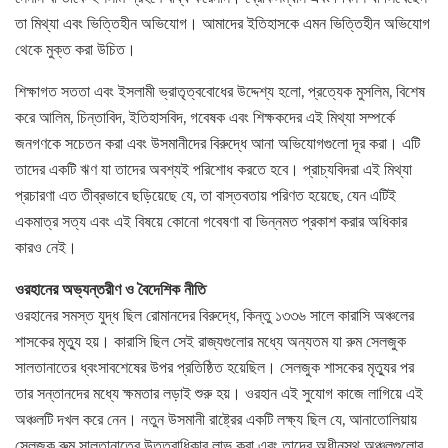
তা মিথ্যা এবং ভিত্তিহীন অভিযোগ। আমাদের ইতিহাসকে এমন ভিত্তিহীন অভিযোগ
থেকে মুক্ত করা উচিত।
শিক্ষাগত সততা এবং ইসলামী ভ্রাতৃত্ববোধের উদ্দেশ্য হলো, প্রত্যেক মুসলিম, বিশেষ
করে আলিম, চিন্তাবিদ, ইতিহাসবিদ, গবেষক এবং শিক্ষকদের এই মিথ্যা সম্পর্কে
জনগণকে সচেতন করা এবং উসমানীদের বিরুদ্ধে আনা অভিযোগগুলো দূর করা। এটি
তাদের একটি ঋণ যা তাদের অবশ্যই পরিশোধ করতে হবে। প্রাচ্যবিদরা এই মিথ্যা
প্রচারণা এত তীব্রভাবে ছড়িয়েছে যে, তা বাস্তবতায় পরিণত হয়েছে, যেন এটিই
একমাত্র সত্য এবং এই বিষয়ে কোনো গবেষণা বা ভিন্নমত প্রকাশ করার অধিকার
কারও নেই।
ওরহানের অভ্যন্তরীণ ও বৈদেশিক নীতি
ওরহানের সমস্ত যুদ্ধ ছিল রোমানদের বিরুদ্ধে, কিন্তু ১৩৩৬ সালে কারাসি অঞ্চলের
শাসকের মৃত্যু হয়। কারাসি ছিল সেই রাজ্যগুলোর মধ্যে অন্যতম যা রুম সেলজুক
সালতানাতের ধ্বংসাবশেষের উপর প্রতিষ্ঠিত হয়েছিল। সেলজুক শাসকের মৃত্যুর পর
তার সন্তানদের মধ্যে ক্ষমতার লড়াই শুরু হয়। ওরহান এই সুযোগ কাজে লাগিয়ে এই
অঞ্চলটি দখল করে নেন। নতুন উসমানী রাষ্ট্রের একটি লক্ষ্য ছিল যে, আনাতোলিয়ায়
সেলজুক রুম সালতানাতের উত্তরাধিকার লাভ করা এবং তাদের অধীনস্থ অঞ্চলগুলোর