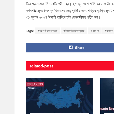
তিন ছেলে এবং তিন নাতি শহীদ হন। ২৫ জুন আশ শাতি ক্যাম্পে ইসরা
দখলদারিত্বের বিরুদ্ধে জিহাদের নেতৃস্থানীয় এবং সক্রিয় ব্যক্তি
৩১ জুলাই ২০২৪ ঈসায়ী তারিখে তাঁর দেহরক্ষীসহ শহীদ হন।
Tags:
#আলমিরসাদবাংলা
#ইসমাঈলহানিয়্যাহ
#হামলা
#হামাস
Share
related-
post