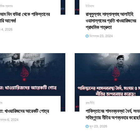
মিক স্কলার
ইতিহাস
আম বিন বাউরা থেকে পাকিস্তানের
রাসূলুল্লাহ সাল্লাল্লাহু আলাইহি
ারি আলেম!
ওয়াসাল্লামের প্রতি খাওয়ারিজদের
প্রাথমিক শত্রুতা
ে 4, 2026
ডিসেম্বর 23, 2024
াস
রাজনীতি
াত: খাওয়ারিজদের আরেকটি গোত্র
পাকিস্তানের শাসনব্যবস্থা ধৈর্য, সং
সহিষ্ণুতার নীতির অপব্যবহার করেছে!
েম্বর 6, 2024
জুন 23, 2026