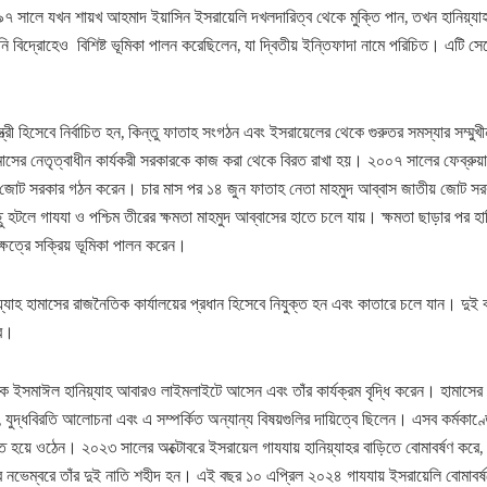
৯৭ সালে যখন শায়খ আহমাদ ইয়াসিন ইসরায়েলি দখলদারিত্ব থেকে মুক্তি পান, তখন হানিয়্য
তিনি বিদ্রোহেও ​ বিশিষ্ট ভূমিকা পালন করেছিলেন, যা দ্বিতীয় ইন্তিফাদা নামে পরিচিত। এটি সেপ
মন্ত্রী হিসেবে নির্বাচিত হন, কিন্তু ফাতাহ সংগঠন এবং ইসরায়েলের থেকে গুরুতর সমস্যার সম্মু
হামাসের নেতৃত্বাধীন কার্যকরী সরকারকে কাজ করা থেকে বিরত রাখা হয়। ২০০৭ সালের ফেব্রুয়
় জোট সরকার গঠন করেন। চার মাস পর ১৪ জুন ফাতাহ নেতা মাহমুদ আব্বাস জাতীয় জোট স
 হটলে গাযযা ও পশ্চিম তীরের ক্ষমতা মাহমুদ আব্বাসের হাতে চলে যায়। ক্ষমতা ছাড়ার পর হা
ষেত্রে সক্রিয় ভূমিকা পালন করেন।
যাহ হামাসের রাজনৈতিক কার্যালয়ের প্রধান হিসেবে নিযুক্ত হন এবং কাতারে চলে যান। দুই
রে।
ইসমাঈল হানিয়্যাহ আবারও লাইমলাইটে আসেন এবং তাঁর কার্যক্রম বৃদ্ধি করেন। হামাসে
ময়, যুদ্ধবিরতি আলোচনা এবং এ সম্পর্কিত অন্যান্য বিষয়গুলির দায়িত্বে ছিলেন। এসব কর্মকাণ্
যক্তি হয়ে ওঠেন। ২০২৩ সালের অক্টোবরে ইসরায়েল গাযযায় হানিয়্যাহর বাড়িতে বোমাবর্ষণ করে,
নভেম্বরে তাঁর দুই নাতি শহীদ হন। এই বছর ১০ এপ্রিল ২০২৪ গাযযায় ইসরায়েলি বোমাবর্ষণ