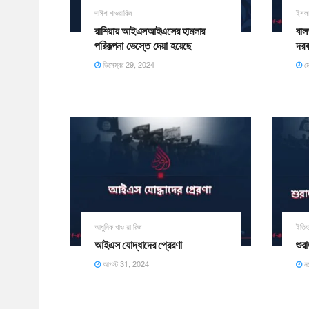
দাঈশ খাওয়ারিজ
ইসলা
রাশিয়ায় আইএসআইএসের হামলার
বাল
পরিকল্পনা ভেস্তে দেয়া হয়েছে
দরব
ডিসেম্বর 29, 2024
ম
আধুনিক খাও য়া রিজ
ইতিহ
আইএস যোদ্ধাদের প্রেরণা
শুর
আগস্ট 31, 2024
নভ