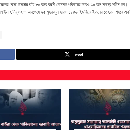
য়েলের বোমা হামলায় তাঁর ৮০ বছর বয়সী বোনসহ পরিবারের আরও ১০ জন সদস্য শহীদ হন। 
ত্ব ইসমাঈল হানিয়্যাহ— অবশেষে ২৫ মুহররমুল হারাম ১৪৪৬ হিজরিতে ইরানের তেহরান শহরে এক
Tweet