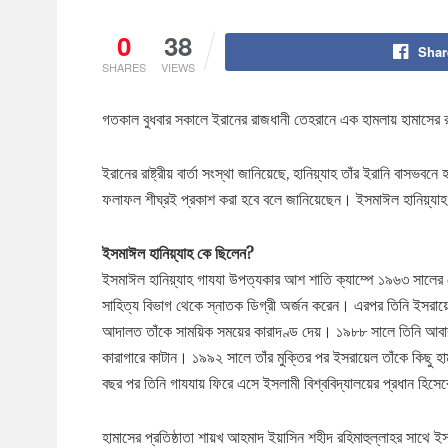
0
38
Shar
SHARES
VIEWS
গতকাল বুধবার সকালে ইরানের রাজধানী তেহরানে এক হামলায় হামাসের রা
ইরানের রাষ্ট্রীয় বার্তা সংস্থা জানিয়েছে, হানিয়্যাহ তাঁর ইরানি বাসভ
ফলাফল শীঘ্রই প্রকাশ করা হবে বলে জানিয়েছেন। ইসমাঈল হানিয়্যাহ 
ইসমাঈল হানিয়্যাহ কে ছিলেন?
ইসমাঈল হানিয়্যাহ গাযযা উপত্যকার আশ শাতি ক্যাম্পে ১৯৬৩ সালের ম
সাহিত্য বিভাগ থেকে স্নাতক ডিগ্রী অর্জন করেন। এরপর তিনি ইসরায়ে
আদালত তাঁকে সাময়িক সময়ের কারাদণ্ড দেয়। ১৯৮৮ সালে তিনি আবা
কারাগারে কাটান। ১৯৯২ সালে তাঁর মুক্তির পর ইসরায়েল তাঁকে কিছু হাম
বছর পর তিনি গাযযায় ফিরে এসে ইসলামী বিশ্ববিদ্যালয়ের প্রধান হিসে
হামাসের প্রতিষ্ঠাতা শায়খ আহমাদ ইয়াসিন শহীদ রহিমাহুল্লাহর সাথে ইসম