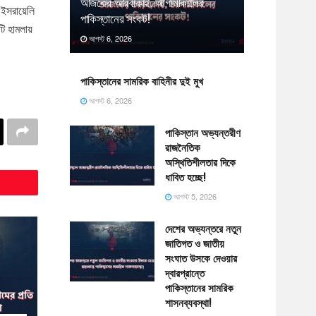
আজকের আরবাকাই, আগামীকালের
ইসরায়েলি
পাকিস্তানের সংকট!
টি হামলায়
আগস্ট 6, 2026
পাকিস্তানের সামরিক বাহিনীর দুই মুখ
আগস্ট 6, 2026
পাকিস্তান অভ্যন্তরীণ
রাজনৈতিক
অস্থিতিশীলতার দিকে
ধাবিত হচ্ছে!
আগস্ট 5, 2026
দেশের অভ্যন্তরে নতুন
জাতিগত ও জাতীয়
সংঘাত উসকে দেওয়ার
দ্বারপ্রান্তে
পাকিস্তানের সামরিক
শাসনব্যবস্থা!