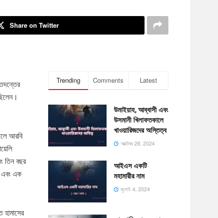
Share on Twitter
Trending
Comments
Latest
া তদন্তের
েছিলেন।
উমাইয়াহ, আব্বাসী এবং
উসমানী খিলাফতকালে
খাওয়ারিজদের অস্তিত্ব
সালে আরবি
অক্টোবর 28, 2024
য়েলি
বং তিন বছর
আইএস একটি
হন এবং এক
মহামারীর নাম
জুলাই 4, 2024
ুত হামাসের