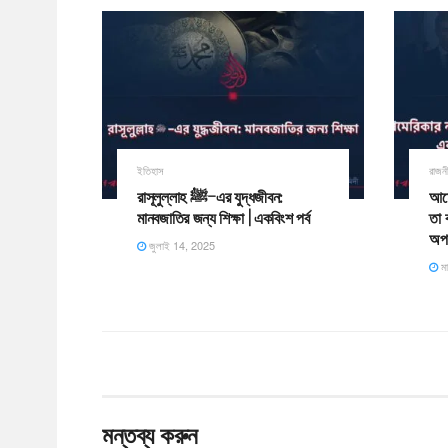
ইতিহাস
রাজন
রাসূলুল্লাহ ﷺ–এর যুদ্ধজীবন:
আমে
মানবজাতির জন্য শিক্ষা | একবিংশ পর্ব
তা 
অপত
জুলাই 14, 2025
মা
মন্তব্য করুন