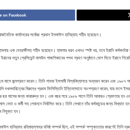
e on Facebook
জনৈতিক কার্যালয়ের সর্বোচ্চ প্রধান ইসমাঈল হানিয়্যাহ শহীদ হয়েছেন।
বনে হামলায় এক দেহরক্ষীসহ শহীদ হয়েছেন। হামলার ধরন এখনও স্পষ্ট নয়, তবে ইরানি কর্মকর্তার
ইরানের নতুন প্রেসিডেন্ট মাসউদ পাজশিকানের শপথ গ্রহণ অনুষ্ঠানে যোগ দিতে ইরানে গিয়
ে মাসে জন্মগ্রহণ করেন। তিনি গাযযা ইসলামী বিশ্ববিদ্যালয়ে অধ্যয়ন করেন এবং ১৯৮৭ 
লি দখলদারিত্বের বিরুদ্ধে প্রথম ফিলিস্তিনি ইন্তিফাদাতে অংশগ্রহণ করেন, যার ফলে ইসরা
র ছয় মাসের জন্য কারারুদ্ধ হন। এক বছর পরে ১৯৮৯ সালে তিনি আবারও গ্রেফতার হন এ
াস নেতা ও কর্মী সহ লেবাননে নির্বাসিত করে। তিনি সেখানে তাঁর কর্মকান্ডের জন্য বিখ্যাত 
বে নিযুক্ত হন।
াঈল হানিয়্যাহ রহিমাহুল্লাহর ঘনিষ্ঠ সম্পর্ক ছিল, এই সম্পর্ক-সম্পৃক্ততার কারণেই তিনি দ্র