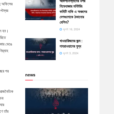
আফগানিস্তানের ওপর
াহ অফিসের
নিষেধাজ্ঞার মনিটরিং
্টেম্বর
কমিটি নাকি এ অঞ্চলের
দেশগুলোকে ঠকানোর
মেশিন?
জুলাই 16, 2024
খীন হন।
ারিতে
খাওয়ারিজদের জন্ম :
রকার ভেঙে
নাহরাওয়ানের যুদ্ধ
নিয়্যাহ
জুলাই 3, 2024
 বছর পর
news
র রাজনৈতিক
ডের
 যার
ে তাঁর