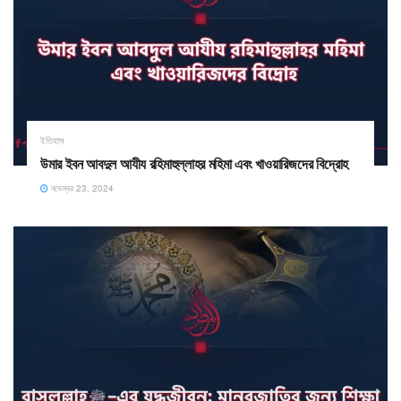
ইতিহাস
উমার ইবন আবদুল আযীয রহিমাহুল্লাহর মহিমা এবং খাওয়ারিজদের বিদ্রোহ
নভেম্বর 23, 2024