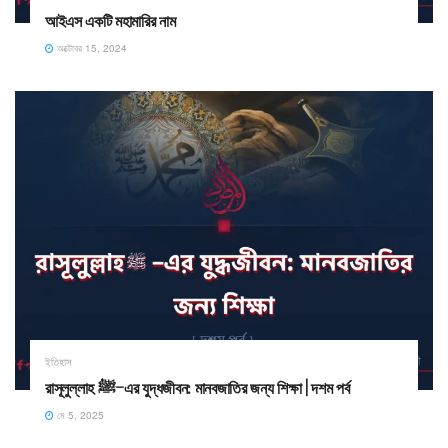
আইএস একটি মহামারির নাম
অক্টোবর 15, 2024
ইতিহাস
রাসূলুল্লাহ ﷺ–এর যুদ্ধজীবন: মানবজাতির জন্য শিক্ষা | দশম পর্ব
মে 5, 2025