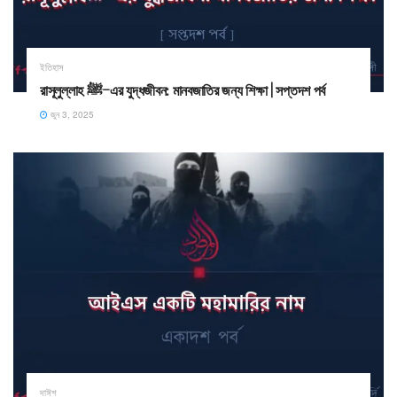
ইতিহাস
রাসূলুল্লাহ ﷺ–এর যুদ্ধজীবন: মানবজাতির জন্য শিক্ষা | সপ্তদশ পর্ব
জুন 3, 2025
দাঈশ