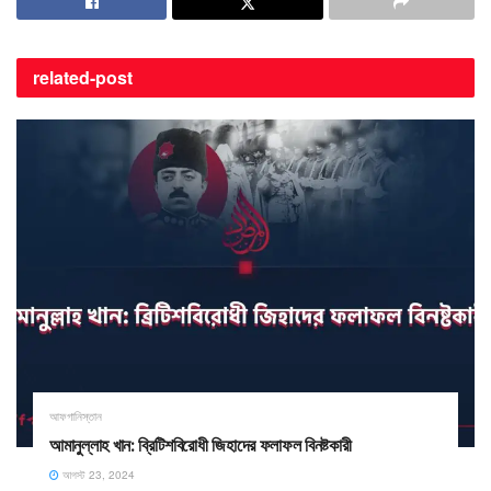
related-
post
আফগানিস্তান
আমানুল্লাহ খান: ব্রিটিশবিরোধী জিহাদের ফলাফল বিনষ্টকারী
আগস্ট 23, 2024