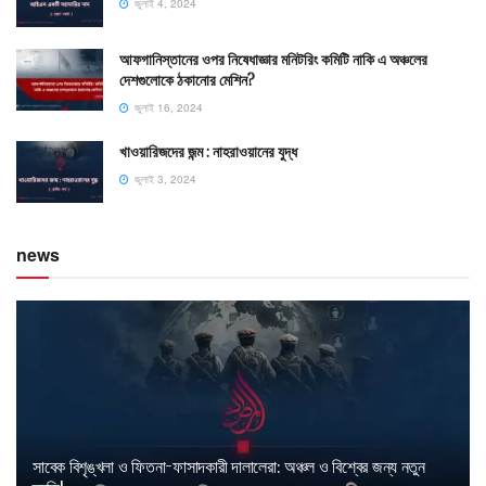
জুলাই 4, 2024
আফগানিস্তানের ওপর নিষেধাজ্ঞার মনিটরিং কমিটি নাকি এ অঞ্চলের
দেশগুলোকে ঠকানোর মেশিন?
জুলাই 16, 2024
খাওয়ারিজদের জন্ম : নাহরাওয়ানের যুদ্ধ
জুলাই 3, 2024
news
সাবেক বিশৃঙ্খলা ও ফিতনা-ফাসাদকারী দালালেরা: অঞ্চল ও বিশ্বের জন্য নতুন