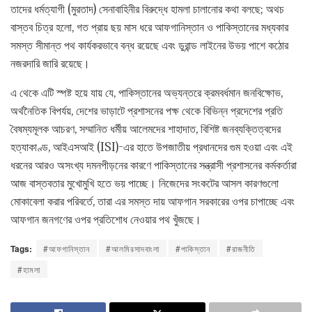
তাদের ধর্মত্যাগী (মুরতাদ) সেনাবাহিনীর বিরুদ্ধে হামলা চালানোর কথা বলছে; অথচ
বাস্তব চিত্র হলো, গত প্রায় ছয় মাস ধরে আফগানিস্তান ও পাকিস্তানের মধ্যকার
সমস্ত সীমান্ত পথ কার্যকরভাবে বন্ধ রয়েছে এবং ডুরান্ড লাইনের উভয় পাশে কঠোর
নজরদারি জারি রয়েছে।
এ থেকে এটি স্পষ্ট হয়ে যায় যে, পাকিস্তানের অভ্যন্তরে ক্রমবর্ধমান জনবিক্ষোভ,
অর্থনৈতিক বিপর্যয়, দেশের ভাড়াটে প্রশাসনের পক্ষ থেকে বিভিন্ন প্রদেশের প্রতি
বৈষম্যমূলক আচরণ, সম্মানিত ধর্মীয় আলেমদের শাহাদাত, বিশিষ্ট জনব্যক্তিত্বদের
হত্যাকাণ্ড, আইএসআই (ISI)-এর হাতে উপজাতীয় প্রধানদের গুম হওয়া এবং এই
ধরনের আরও অসংখ্য দমনপীড়নের কারণে পাকিস্তানের সন্ত্রাসী প্রশাসনের কর্মকর্তারা
আজ বাস্তবতার মুখোমুখি হতে ভয় পাচ্ছে। নিজেদের সংকটের আসল কারণগুলো
মোকাবেলা করার পরিবর্তে, তারা এর সমস্ত দায় আফগান সরকারের ওপর চাপাচ্ছে এবং
আফগান জনগণের ওপর প্রতিশোধ নেওয়ার পথ খুঁজছে।
Tags:
#আফগানিস্তান
#আলমিরসাদবাংলা
#পাকিস্তান
#রাজনীতি
#হামলা