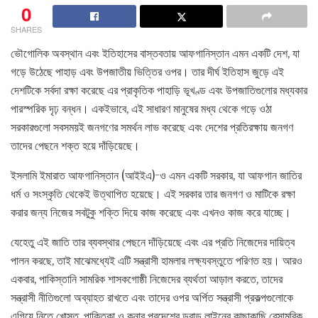
0
SHARES
ভৌগোলিক অবস্থান এবং ইতিহাসের বাস্তবতায় আফগানিস্তান এমন একটি দেশ, যা
গড়ে উঠেছে পাহাড় এবং উপজাতীয় ভিত্তির ওপর। তার দীর্ঘ ইতিহাস জুড়ে এই
দেশটিকে সর্বদা রক্ষা করেছে এর প্রাকৃতিক পাহাড়ি ভূখণ্ড এবং উপজাতিগুলোর মধ্যকার
পারস্পরিক দৃঢ় বন্ধন। একইভাবে, এই সাধারণ মানুষের মধ্য থেকে গড়ে ওঠা
সরকারগুলো সবসময়ই জনগণের সমর্থন লাভ করেছে এবং দেশের প্রতিরক্ষায় জনগণ
তাদের পেছনে শক্ত হয়ে দাঁড়িয়েছে।
ইসলামি ইমারাত আফগানিস্তান (আইইএ)-ও এমন একটি সরকার, যা আফগান জাতির
ধর্ম ও সংস্কৃতি থেকেই উত্থাপিত হয়েছে। এই সরকার তার জনগণ ও মাটিকে রক্ষা
করার জন্য নিজের সবটুকু শক্তি দিয়ে কাজ করেছে এবং এখনও কাজ করে যাচ্ছে।
যেহেতু এই জাতি তার ব্যবস্থার পেছনে দাঁড়িয়েছে এবং এর প্রতি নিজেদের দায়িত্ব
পালন করছে, তাই মাঝেমধ্যেই এটি সন্ত্রাসী হামলার লক্ষ্যবস্তুতে পরিণত হয়। আরও
একবার, পাকিস্তানি সামরিক শাসকগোষ্ঠী নিজেদের ব্যর্থতা আড়াল করতে, তাদের
সন্ত্রাসী নীতিগুলো অব্যাহত রাখতে এবং তাদের ওপর অর্পিত সন্ত্রাসী প্রকল্পগুলোকে
এগিয়ে নিতে খোস্ত, পাক্তিকা ও কুনার প্রদেশের ডুরান্ড লাইনের কাছাকাছি বেসামরিক