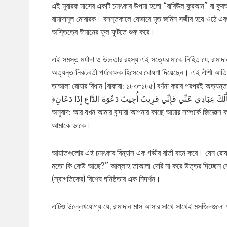
এই মুবারক মাসের একটি চমৎকার উপমা হলো “রাবিউল কুরআন” বা কু
রামাদানুল মোবারক। বসন্তকালে যেভাবে মৃত জমিন সজীব হয়ে ওঠে এবং 
অস্তিত্বে ঈমানের ফুল ফুটতে শুরু করে।
এই সমস্ত মর্যাদা ও উচ্চতার রহস্য এই সত্যের মাঝে নিহিত যে, রাম
অত্যন্ত নিকটবর্তী পর্যবেক্ষক হিসেবে ঘোষণা দিয়েছেন। এই ঐশী আত
তাআলা রোযার বিধান (বাকারা: ১৮৩-১৮৫) বর্ণনা করার পরপরই অত্যন্ত সূক
অনুবাদ: আর যখন আমার বান্দারা আপনার কাছে আমার সম্পর্কে জিজ্ঞেস
আমাকে ডাকে।
আয়াতগুলোর এই চমৎকার বিন্যাস এক গভীর বার্তা বহন করে। যেন রোয
মতো কি কেউ আছে?” আল্লাহ তাআলা দেরি না করে উত্তর দিচ্ছেন য
(স্বাগতিকের) বিশেষ ঘনিষ্ঠতার এক নিদর্শন।
এটিও উল্লেখযোগ্য যে, রামাদান মাস আসার সাথে সাথেই মসজিদগুলো 