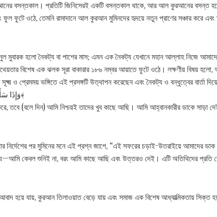
রআনের বসন্তকাল। প্রতিটি জিনিসেরই একটি বসন্তকাল থাকে, আর আল কুরআনের বসন্ত হ
ফুল ফুটে ওঠে, তেমনি রামাদানে আল কুরআন মুমিনদের হৃদয়ে নতুন প্রাণের সঞ্চার করে এবং
াদানুল মুবারক হলো নৈকট্য বা পাশের মাস; এমন এক নৈকট্য যেখানে মহান আল্লাহ নিজে আমা
িথেয়তার বিশেষ এক ঝলক সূরা বাকারার ১৮৬ নম্বর আয়াতে ফুটে ওঠে। লক্ষণীয় বিষয় হলো, 
্ষ্ম ও প্রেমময় ভঙ্গিতে এই প্রসঙ্গটি উত্থাপন করেছেন এবং নৈকট্য ও বন্ধুত্বের বার্তা দি
﴿وَإِذَا سَأَلَكَ عِبَادِي عَنِّي فَإِنِّي قَرِيبٌ أُجِيبُ دَعْوَةَ الدَّاعِ إِذَا دَعَانِ﴾
 করে, তবে (বলে দিন) আমি নিশ্চয়ই তাদের খুব কাছে আছি। আমি আহ্বানকারীর ডাকে সাড়া দ
ার নির্দেশের পর মুমিনের মনে এই প্রশ্ন জাগে, “এই সফরের চড়াই-উতরাইয়ে আমাদের ডাক
ে—আমি কেবল শুনিই না, বরং আমি কাছে আছি এবং উত্তরও দেই। এটি অতিথিদের প্রতি 
আবাদ হয়ে যায়, কুরআন তিলাওয়াত বেড়ে যায় এবং সমাজ এক বিশেষ আধ্যাত্মিকতায় সিক্ত 