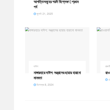
আপত্তিসমূহের শরঈ বিশ্লেষণ | প্রথম
পর্ব
জুলাই 21, 2025
দাঈশ
রাজন
নাঙ্গারহারে দাঈশ: সন্ত্রাসের ছায়ায় হারানো
রাও
মানবতা
এপ
ডিসেম্বর 8, 2024