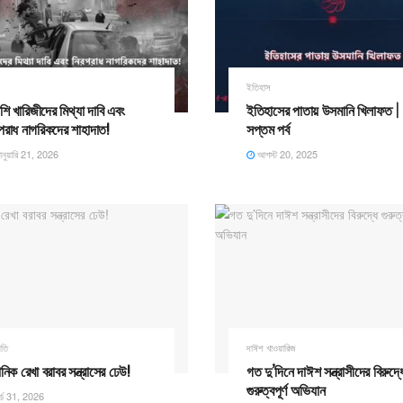
শ
ইতিহাস
শি খারিজীদের মিথ্যা দাবি এবং
ইতিহাসের পাতায় উসমানি খিলাফত |
পরাধ নাগরিকদের শাহাদাত! ​
সপ্তম পর্ব
নুয়ারি 21, 2026
আগস্ট 20, 2025
ীতি
দাঈশ খাওয়ারিজ
পনিক রেখা বরাবর সন্ত্রাসের ঢেউ! ​
গত দু’দিনে দাঈশ সন্ত্রাসীদের বিরুদ্ধ
গুরুত্বপূর্ণ অভিযান
র্চ 31, 2026