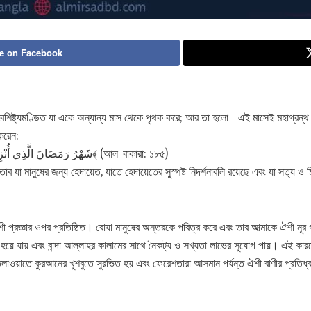
e on Facebook
ৈশিষ্ট্যমণ্ডিত যা একে অন্যান্য মাস থেকে পৃথক করে; আর তা হলো—এই মাসেই মহাগ্রন্
করেন:
﴿شَهْرُ رَمَضَانَ الَّذِي أُنْزِلَ فِيهِ الْقُرْآنُ هُدًى لِلنَّاسِ وَبَيِّنَاتٍ مِنَ الْهُدَى وَالْفُرْقَانِ﴾ (আল-বাকারা: ১৮৫)
 যা মানুষের জন্য হেদায়েত, যাতে হেদায়েতের সুস্পষ্ট নিদর্শনাবলি রয়েছে এবং যা সত্য ও ম
প্রজ্ঞার ওপর প্রতিষ্ঠিত। রোযা মানুষের অন্তরকে পবিত্র করে এবং তার আত্মাকে ঐশী নূর 
হয়ে যায় এবং বান্দা আল্লাহর কালামের সাথে নৈকট্য ও সখ্যতা লাভের সুযোগ পায়। এই কার
তিলাওয়াতে কুরআনের খুশবুতে সুরভিত হয় এবং ফেরেশতারা আসমান পর্যন্ত ঐশী বাণীর প্রতিধ্