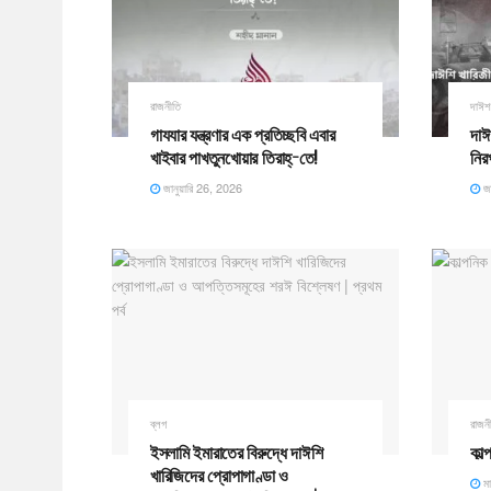
রাজনীতি
দাঈ
গাযযার যন্ত্রণার এক প্রতিচ্ছবি এবার
দাঈ
খাইবার পাখতুনখোয়ার তিরাহ্-তে! ​
নির
জানুয়ারি 26, 2026
জা
ব্লগ
রাজন
ইসলামি ইমারাতের বিরুদ্ধে দাঈশি
কাল্
খারিজিদের প্রোপাগাণ্ডা ও
মা