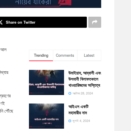
Share on Twitter
থ আল
Trending
Comments
Latest
িথ্যার
উমাইয়াহ, আব্বাসী এবং
উসমানী খিলাফতকালে
খাওয়ারিজদের অস্তিত্ব
অক্টোবর 28, 2024
গ্রহণের
ণেই
আইএস একটি
বনি পৌঁছে
মহামারীর নাম
জুলাই 4, 2024