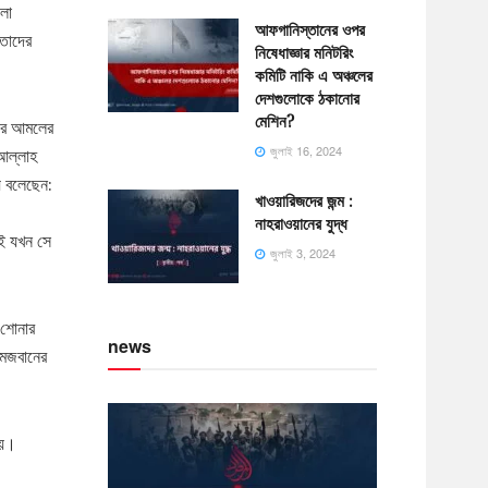
লো
আফগানিস্তানের ওপর
 তাদের
নিষেধাজ্ঞার মনিটরিং
কমিটি নাকি এ অঞ্চলের
দেশগুলোকে ঠকানোর
মেশিন?
দের আমলের
জুলাই 16, 2024
আল্লাহ
য়ে বলেছেন:
খাওয়ারিজদের জন্ম :
নাহরাওয়ানের যুদ্ধ
েই যখন সে
জুলাই 3, 2024
 শোনার
news
মেজবানের
হয়।