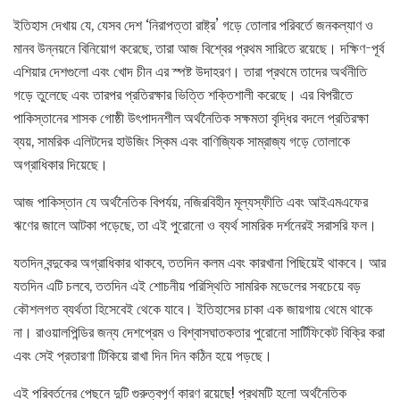
ইতিহাস দেখায় যে, যেসব দেশ ‘নিরাপত্তা রাষ্ট্র’ গড়ে তোলার পরিবর্তে জনকল্যাণ ও
মানব উন্নয়নে বিনিয়োগ করেছে, তারা আজ বিশ্বের প্রথম সারিতে রয়েছে। দক্ষিণ-পূর্ব
এশিয়ার দেশগুলো এবং খোদ চীন এর স্পষ্ট উদাহরণ। তারা প্রথমে তাদের অর্থনীতি
গড়ে তুলেছে এবং তারপর প্রতিরক্ষার ভিত্তি শক্তিশালী করেছে। এর বিপরীতে
পাকিস্তানের শাসক গোষ্ঠী উৎপাদনশীল অর্থনৈতিক সক্ষমতা বৃদ্ধির বদলে প্রতিরক্ষা
ব্যয়, সামরিক এলিটদের হাউজিং স্কিম এবং বাণিজ্যিক সাম্রাজ্য গড়ে তোলাকে
অগ্রাধিকার দিয়েছে।
আজ পাকিস্তান যে অর্থনৈতিক বিপর্যয়, নজিরবিহীন মূল্যস্ফীতি এবং আইএমএফের
ঋণের জালে আটকা পড়েছে, তা এই পুরোনো ও ব্যর্থ সামরিক দর্শনেরই সরাসরি ফল।
যতদিন বন্দুকের অগ্রাধিকার থাকবে, ততদিন কলম এবং কারখানা পিছিয়েই থাকবে। আর
যতদিন এটি চলবে, ততদিন এই শোচনীয় পরিস্থিতি সামরিক মডেলের সবচেয়ে বড়
কৌশলগত ব্যর্থতা হিসেবেই থেকে যাবে। ইতিহাসের চাকা এক জায়গায় থেমে থাকে
না। রাওয়ালপিন্ডির জন্য দেশপ্রেম ও বিশ্বাসঘাতকতার পুরোনো সার্টিফিকেট বিক্রি করা
এবং সেই প্রতারণা টিকিয়ে রাখা দিন দিন কঠিন হয়ে পড়ছে।
এই পরিবর্তনের পেছনে দুটি গুরুত্বপূর্ণ কারণ রয়েছে! প্রথমটি হলো অর্থনৈতিক