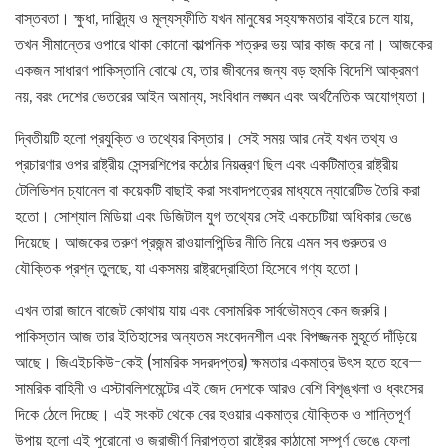
বাস্তবতা। ক্ষুধা, দারিদ্র্য ও মূল্যস্ফীতি যখন মানুষের সহ্যক্ষমতার বাইরে চলে যায়,
তখন সীমান্তের ওপারে থাকা কোনো কাল্পনিক শত্রুর ভয় আর কাজ করে না। আজকের
একজন সাধারণ পাকিস্তানি বোঝে যে, তার জীবনের জন্য বড় হুমকি বিদেশি আক্রমণ
নয়, বরং দেশের ভেতরের আইন অমান্য, সংবিধান লঙ্ঘন এবং অর্থনৈতিক অযোগ্যতা।
দ্বিতীয়টি হলো প্রযুক্তি ও তথ্যের বিস্তার। সেই সময় আর নেই যখন তথ্য ও
প্রচারণার ওপর রাষ্ট্রীয় সেন্সরশিপের কঠোর নিয়ন্ত্রণ ছিল এবং একটিমাত্র রাষ্ট্রীয়
টেলিভিশন চ্যানেল বা কয়েকটি বাছাই করা সংবাদপত্রের মাধ্যমে ন্যারেটিভ তৈরি করা
হতো। সোশ্যাল মিডিয়া এবং ডিজিটাল যুগ তথ্যের সেই একচেটিয়া অধিকার ভেঙে
দিয়েছে। আজকের তরুণ প্রজন্ম রাওয়ালপিন্ডির নীতি নিয়ে এমন সব গুরুতর ও
যৌক্তিক প্রশ্ন তুলছে, যা একসময় রাষ্ট্রদ্রোহিতা হিসেবে গণ্য হতো।
এখন তারা জানে বাজেট কোথায় যায় এবং বেসামরিক সার্বভৌমত্ব কেন জরুরি।
পাকিস্তান আজ তার ইতিহাসের অন্যতম সংবেদনশীল এবং বিপজ্জনক মুহূর্তে দাঁড়িয়ে
আছে। জিএইচকিউ-কেই (সামরিক সদরদপ্তর) ক্ষমতার একমাত্র উৎস হতে হবে—
সামরিক বাহিনী ও এস্টাবলিশমেন্টের এই জেদ দেশকে আরও বেশি বিশৃঙ্খলা ও ধ্বংসের
দিকে ঠেলে দিচ্ছে। এই সংকট থেকে বের হওয়ার একমাত্র যৌক্তিক ও শান্তিপূর্ণ
উপায় হলো এই পুরোনো ও জরাজীর্ণ নিরাপত্তা রাষ্ট্রের কাঠামো সম্পূর্ণ ভেঙে ফেলা