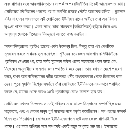
এবং রাশিয়ার সঙ্গে আফগানিস্তানের সম্পর্ক ও পররাষ্ট্রনীতির দিকেই আলোকপাত করি।
সোভিয়েত ইউনিয়নের পতনের পর যা অবশিষ্ট রয়েছে সেটাই আজকের রাশিয়া। মুহাম্মাদ
যহির শাহ-এর শাসনামলে এই সোভিয়েত ইউনিয়ন নামের অধীনে তারা এক বিশাল
ভূখণ্ড শাসন করত। একই সাথে, তারা সাম্যবাদ (কমিউনিজম) ছড়িয়ে দিতে এবং
অন্যান্য দেশকে নিজেদের নিয়ন্ত্রণে আনতে কাজ করছিল।
আফগানিস্তানের প্রতিও তাদের একই উদ্দেশ্য ছিল, কিন্তু তারা এই দেশটিকে
মূল্যায়ন করতে মারাত্মক ভুল করেছিল। মুষ্টিমেয় কয়েকজন আফগান কমিউনিস্টকে
প্রশিক্ষণ দেওয়ার পর, তারা সর্দার মুহাম্মাদ দাউদ খানের সরকারের পতন ঘটায় এবং
নিজেদের অনুসারীদের ক্ষমতায় বসার পথ তৈরি করে দেয়। তারা যখন এ দেশে প্রবেশ
করল, তখন আফগানিস্তানের ধর্মীয় আলেমরা ধর্মীয় বাধ্যবাধকতা থেকে জিহাদের ডাক
দেন। পুরো মুসলিম বিশ্বের সমর্থনে তাঁরা সোভিয়েত ইউনিয়নকে এমনভাবে পরাজিত
করেন যে, তাদের থেকে আরও ১৪টি প্রজাতন্ত্র ভেঙে আলাদা হয়ে যায়।
সোভিয়েত দখলের দিনগুলোতে সেই শক্তির সঙ্গে আফগানিস্তানের সম্পর্ক ছিল চরম
শত্রুতার, এবং এ দেশের মানুষ পূর্ণ সাহসের সঙ্গে লড়াই করেছিলেন। সব ধরনের সম্পর্ক
ছিন্ন হয়ে গিয়েছিল। সোভিয়েত ইউনিয়নের পতন ঘটে এবং কেবল রাশিয়াই টিকে
থাকে। এর ফলে রাশিয়ার সঙ্গে সম্পর্কের একটি নতুন অধ্যায় শুরু হয়। ইসলামের