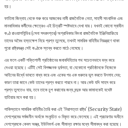
হয়।
ফাতিমা জিন্নাহ থেকে শুরু করে আজকের নামী রাজনৈতিক নেতা, সাহসী সাংবাদিক এবং
মানবাধিকার কর্মীদের ক্ষেত্রেও এই চিত্রটি স্পষ্টভাবে দেখা যায়। যখনই কোনো স্বাধীন
কণ্ঠ রাওয়ালপিন্ডির (সেনা সদরদপ্তর) অগ্রাধিকার কিংবা রাজনৈতিক ইঞ্জিনিয়ারিংয়ে
তাদের অবৈধ হস্তক্ষেপ নিয়ে প্রশ্ন তুলেছে, তখনই সামরিক বাহিনীর নিয়ন্ত্রণে থাকা
পুরো রাষ্ট্রযন্ত্র সেই কণ্ঠকে স্তব্ধ করতে মাঠে নেমেছে।
এর ফলে একটি শক্তিশালী প্রতিষ্ঠানের জবাবদিহিতার পথ সচেতনভাবে বন্ধ করে
দেওয়া হয়েছে। এটিই সেই বিপজ্জনক দুর্বলতা, যা যেকোনো প্রতিষ্ঠানকে নিজেকে
আইনের ঊর্ধ্বে ভাবতে বাধ্য করে এবং একের পর এক গুরুতর ভুল করতে উৎসাহ দেয়;
কারণ তারা জানে কেউ তাদের প্রশ্ন করতে পারবে না। আর কেউ যদি সাহস করে
প্রশ্ন তুলতেও যায়, তবে তাকে চুপ করানোর জন্য বন্দুক আর কামানকেই যথেষ্ট
হাতিয়ার মনে করা হয়।
পাকিস্তানে সামরিক বাহিনীর তৈরি করা এই ‘নিরাপত্তা রাষ্ট্র’ (Security State)
দেশপ্রেমের সর্বজনীন অর্থকে সংকুচিত ও বিকৃত করে ফেলেছে। এই প্রচারণার অধীনে
দেশপ্রেমকে কেবল অস্ত্র, ইউনিফর্ম এবং সীমান্ত রক্ষার মধ্যে সীমাবদ্ধ করা হয়েছে।