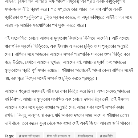
আইইএ (ইসলামিক আমিরাত অফ আফগানিস্তান)-এর প্রতি একটি বন্ধুত্বপূর্ণ ও
সম্মানজনক নীতি গ্রহণ করে। গত সপ্তাহে তারা আরও এক ধাপ এগিয়ে একটি
প্রতিরক্ষা ও প্রযুক্তিগত চুক্তি স্বাক্ষর করেছে, যা অদূর ভবিষ্যতে আইইএ-এর সঙ্গে
আরও বড় সামরিক সহযোগিতার পথ সুগম করতে পারে।
এই সহযোগিতা কোনো আপস বা মূল্যবোধ বিসর্জনের বিনিময়ে আসেনি। এটি এসেছে
পারস্পরিক স্বার্থের ভিত্তিতে, এবং ইসলাম এ ধরনের চুক্তি ও সম্পৃক্ততার অনুমতি
দেয়। রাশিয়ার সঙ্গে আজকের আমাদের সম্পর্ক পারস্পরিক সম্মানের ওপর ভিত্তি করে
গড়ে উঠেছে, যেখানে আমাদের ভূখণ্ড, আমাদের ধর্ম, আমাদের স্বার্থ এবং আমাদের
মূল্যবোধের প্রতি পূর্ণ সম্মান রয়েছে। শরীয়াহর আলোকেই আমরা কেবল রাশিয়ার সঙ্গেই
নয়, বরং পুরো বিশ্বের সঙ্গেই সম্পর্ক ও চুক্তি করতে প্রস্তুত।
আমাদের শত্রুতা সবসময়ই শরীয়াহর ওপর ভিত্তি করে ছিল। এখন যেহেতু আমাদের
ধর্ম নিরাপদ, আমাদের মূল্যবোধ সংরক্ষিত এবং কোনো দখলদারিত্ব নেই, তাই ইসলাম
আমাদের যাদের সঙ্গে যুক্ত হওয়ার অনুমতি দেয়, আমরা সবার সঙ্গেই সম্পর্ক বজায়
রাখছি। কিন্তু আল্লাহ না করুন, যদি আবারও দখলের সময় আসে বা শরীয়াহর তেমন
দাবি থাকে, তবে বদরের যুদ্ধ থেকে শুরু হওয়া সেই একই জিহাদ আবারও জারি থাকবে।
Tags:
#আফগানিস্তান
#আলমিরসাদবাংলা
#পাকিস্তান
#রাজনীতি