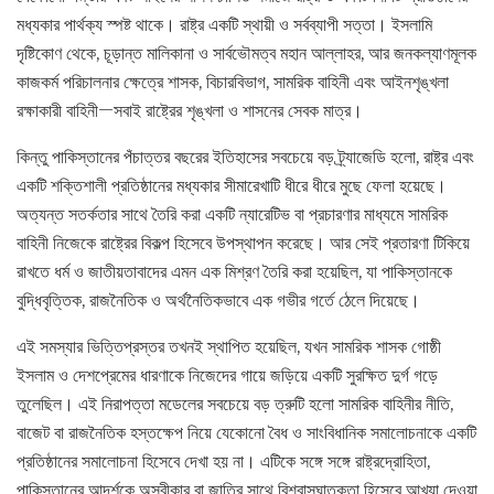
মধ্যকার পার্থক্য স্পষ্ট থাকে। রাষ্ট্র একটি স্থায়ী ও সর্বব্যাপী সত্তা। ইসলামি
দৃষ্টিকোণ থেকে, চূড়ান্ত মালিকানা ও সার্বভৌমত্ব মহান আল্লাহর, আর জনকল্যাণমূলক
কাজকর্ম পরিচালনার ক্ষেত্রে শাসক, বিচারবিভাগ, সামরিক বাহিনী এবং আইনশৃঙ্খলা
রক্ষাকারী বাহিনী—সবাই রাষ্ট্রের শৃঙ্খলা ও শাসনের সেবক মাত্র।
কিন্তু পাকিস্তানের পঁচাত্তর বছরের ইতিহাসের সবচেয়ে বড় ট্র্যাজেডি হলো, রাষ্ট্র এবং
একটি শক্তিশালী প্রতিষ্ঠানের মধ্যকার সীমারেখাটি ধীরে ধীরে মুছে ফেলা হয়েছে।
অত্যন্ত সতর্কতার সাথে তৈরি করা একটি ন্যারেটিভ বা প্রচারণার মাধ্যমে সামরিক
বাহিনী নিজেকে রাষ্ট্রের বিকল্প হিসেবে উপস্থাপন করেছে। আর সেই প্রতারণা টিকিয়ে
রাখতে ধর্ম ও জাতীয়তাবাদের এমন এক মিশ্রণ তৈরি করা হয়েছিল, যা পাকিস্তানকে
বুদ্ধিবৃত্তিক, রাজনৈতিক ও অর্থনৈতিকভাবে এক গভীর গর্তে ঠেলে দিয়েছে।
এই সমস্যার ভিত্তিপ্রস্তর তখনই স্থাপিত হয়েছিল, যখন সামরিক শাসক গোষ্ঠী
ইসলাম ও দেশপ্রেমের ধারণাকে নিজেদের গায়ে জড়িয়ে একটি সুরক্ষিত দুর্গ গড়ে
তুলেছিল। এই নিরাপত্তা মডেলের সবচেয়ে বড় ত্রুটি হলো সামরিক বাহিনীর নীতি,
বাজেট বা রাজনৈতিক হস্তক্ষেপ নিয়ে যেকোনো বৈধ ও সাংবিধানিক সমালোচনাকে একটি
প্রতিষ্ঠানের সমালোচনা হিসেবে দেখা হয় না। এটিকে সঙ্গে সঙ্গে রাষ্ট্রদ্রোহিতা,
পাকিস্তানের আদর্শকে অস্বীকার বা জাতির সাথে বিশ্বাসঘাতকতা হিসেবে আখ্যা দেওয়া