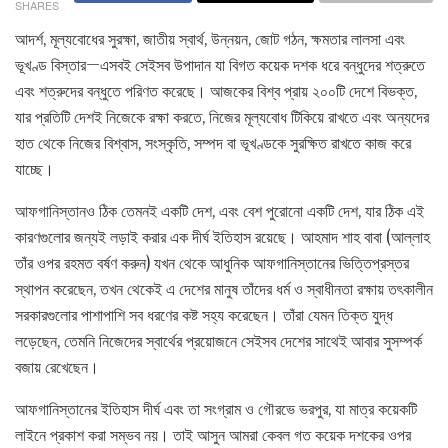
SHARES
আদর্শ, মূল্যবোধের সুরক্ষা, জাতীয় স্বার্থ, উন্নয়ন, জোট গঠন, ক্ষমতার লালসা এবং
ভূখণ্ড বিস্তার—এসবই সেইসব উপাদান যা বিগত কয়েক দশক ধরে বন্ধুদের শত্রুতে
এবং শত্রুদের বন্ধুতে পরিণত করেছে। আজকের বিশ্ব প্রায় ২০০টি দেশে বিভক্ত,
যার প্রতিটি দেশই নিজেকে রক্ষা করতে, নিজের মূল্যবোধ টিকিয়ে রাখতে এবং অন্যদের
হাত থেকে নিজের বিশ্বাস, সংস্কৃতি, সম্পদ বা ভূখণ্ডকে সুরক্ষিত রাখতে কাজ করে
যাচ্ছে।
আফগানিস্তানও ঠিক তেমনই একটি দেশ, এবং বেশ পুরোনো একটি দেশ, যার ঠিক এই
কারণগুলোর জন্যই লড়াই করার এক দীর্ঘ ইতিহাস রয়েছে। আহমাদ শাহ বাবা (আল্লাহ
তাঁর ওপর রহমত বর্ষণ করুন) যখন থেকে আধুনিক আফগানিস্তানের ভিত্তিপ্রস্তর
স্থাপন করেছেন, তখন থেকেই এ দেশের মানুষ তাঁদের ধর্ম ও স্বাধীনতা রক্ষায় তৎকালীন
সরকারগুলোর পাশাপাশি সব ধরণের কষ্ট সহ্য করেছেন। তাঁরা যেমন তিক্ত যুদ্ধ
লড়েছেন, তেমনি নিজেদের স্বার্থের প্রয়োজনে সেইসব দেশের সাথেই আবার সুসম্পর্ক
বজায় রেখেছেন।
আফগানিস্তানের ইতিহাস দীর্ঘ এবং তা সংগ্রাম ও গৌরভে ভরপুর, যা মাত্র কয়েকটি
লাইনে প্রকাশ করা সম্ভব নয়। তাই আসুন আমরা কেবল গত কয়েক দশকের ওপর