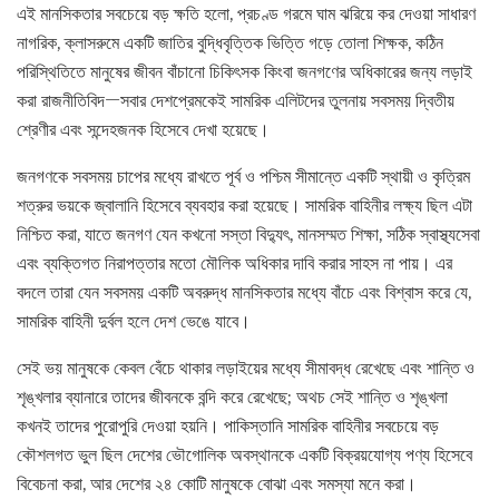
এই মানসিকতার সবচেয়ে বড় ক্ষতি হলো, প্রচণ্ড গরমে ঘাম ঝরিয়ে কর দেওয়া সাধারণ
নাগরিক, ক্লাসরুমে একটি জাতির বুদ্ধিবৃত্তিক ভিত্তি গড়ে তোলা শিক্ষক, কঠিন
পরিস্থিতিতে মানুষের জীবন বাঁচানো চিকিৎসক কিংবা জনগণের অধিকারের জন্য লড়াই
করা রাজনীতিবিদ—সবার দেশপ্রেমকেই সামরিক এলিটদের তুলনায় সবসময় দ্বিতীয়
শ্রেণীর এবং সন্দেহজনক হিসেবে দেখা হয়েছে।
জনগণকে সবসময় চাপের মধ্যে রাখতে পূর্ব ও পশ্চিম সীমান্তে একটি স্থায়ী ও কৃত্রিম
শত্রুর ভয়কে জ্বালানি হিসেবে ব্যবহার করা হয়েছে। সামরিক বাহিনীর লক্ষ্য ছিল এটা
নিশ্চিত করা, যাতে জনগণ যেন কখনো সস্তা বিদ্যুৎ, মানসম্মত শিক্ষা, সঠিক স্বাস্থ্যসেবা
এবং ব্যক্তিগত নিরাপত্তার মতো মৌলিক অধিকার দাবি করার সাহস না পায়। এর
বদলে তারা যেন সবসময় একটি অবরুদ্ধ মানসিকতার মধ্যে বাঁচে এবং বিশ্বাস করে যে,
সামরিক বাহিনী দুর্বল হলে দেশ ভেঙে যাবে।
সেই ভয় মানুষকে কেবল বেঁচে থাকার লড়াইয়ের মধ্যে সীমাবদ্ধ রেখেছে এবং শান্তি ও
শৃঙ্খলার ব্যানারে তাদের জীবনকে বন্দি করে রেখেছে; অথচ সেই শান্তি ও শৃঙ্খলা
কখনই তাদের পুরোপুরি দেওয়া হয়নি। পাকিস্তানি সামরিক বাহিনীর সবচেয়ে বড়
কৌশলগত ভুল ছিল দেশের ভৌগোলিক অবস্থানকে একটি বিক্রয়যোগ্য পণ্য হিসেবে
বিবেচনা করা, আর দেশের ২৪ কোটি মানুষকে বোঝা এবং সমস্যা মনে করা।