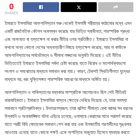
0
SHARES
ইমারতে ইসলামিয়া আফগানিস্তান শুরু থেকেই ইসলামী শরীয়াহর কাঠামোর মধ্যে এমন
একটি রাজনৈতিক কৌশল অবলম্বন করেছে যার ভিত্তি স্বাধীনতা, পারস্পরিক শ্রদ্ধা
এবং অসংঘাত বা হস্তক্ষেপ না করার নীতির ওপর প্রতিষ্ঠিত। ইমারতে ইসলামিয়া না
কখনো অন্য কোনো দেশের অভ্যন্তরীণ বিষয়ে হস্তক্ষেপ করেছে, আর না কাউকে
আফগানিস্তানের সার্বভৌমত্ব ও সীমানা লঙ্ঘনের অনুমতি দিয়েছে। এই নীতির
ভিত্তিতেই ইমারতে ইসলামিয়া সর্বদা চেষ্টা করেছে যাতে বিরোধ ও মতপার্থক্যগুলো
সংলাপ ও সমঝোতার মাধ্যমে সমাধান করা যায়। কারণ, টেকসই স্থিতিশীলতা যুদ্ধের
মাধ্যমে নয়, বরং যুক্তিসঙ্গত পারস্পরিক আচরণের মাধ্যমে অর্জিত হয়।
আফগানিস্তান ও পাকিস্তানের মধ্যকার সাম্প্রতিক আলোচনাও ছিল সেই নীতিরই
ধারাবাহিকতা। ইমারতে ইসলামিয়া বাস্তব ক্ষেত্রে দেখিয়ে দিয়েছে যে, তারা সমস্যা
সমাধানে প্রতিশ্রুতিবদ্ধ। উদাহরণস্বরূপ, তারা কল্পিত সীমান্ত রেখা বরাবর সব ধরনের
উস্কানি ও অনাকাঙ্ক্ষিত ঘটনা এড়িয়ে চলেছে, ওলামায়ে কেরামের সাথে পরামর্শ করেছে
যাতে শরয়ী বিধি মোতাবেক সমাধান পেশ করা যায় এবং উপজাতীয় শরণার্থীদের শৃঙ্খলার
আওতায় এনেছে যাতে কোনো পক্ষই একে অশান্তির অজুহাত হিসেবে ব্যবহার করতে