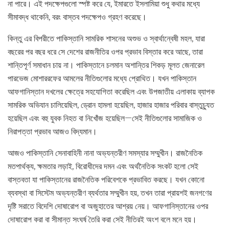
না পারে। এই পদক্ষেপগুলো স্পষ্ট করে যে, ইমারতে ইসলামিয়া শুধু কথার মধ্যে
সীমাবদ্ধ থাকেনি, বরং বাস্তব পদক্ষেপও গ্রহণ করেছে।
কিন্তু এর বিপরীতে পাকিস্তানি সামরিক শাসনের অশুভ ও স্বার্থান্বেষী মহল, যারা
বছরের পর বছর ধরে সে দেশের রাজনীতির ওপর প্রভাব বিস্তার করে আছে, তারা
শান্তিপূর্ণ সমাধান চায় না। পাকিস্তানে চলমান অশান্তির শিকড় মূলত জেনারেল
পারভেজ মোশাররফের আমলের নীতিগুলোর মধ্যে প্রোথিত। যখন পাকিস্তান
আফগানিস্তান দখলের ক্ষেত্রে সহযোগিতা করেছিল এবং উপজাতীয় এলাকায় ব্যাপক
সামরিক অভিযান চালিয়েছিল, ড্রোন হামলা হয়েছিল, হাজার হাজার পরিবার বাস্তুচ্যুত
হয়েছিল এবং বহু যুবক নিহত বা নিখোঁজ হয়েছিল—সেই নীতিগুলোর সামাজিক ও
নিরাপত্তা প্রভাব আজও বিদ্যমান।
আজও পাকিস্তানি সেনাবাহিনী নানা অভ্যন্তরীণ সমস্যার সম্মুখীন। রাজনৈতিক
মতপার্থক্য, ক্ষমতার লড়াই, বিরোধীদের দমন এবং অর্থনৈতিক সংকট হলো সেই
বাস্তবতা যা পাকিস্তানের রাজনৈতিক পরিবেশকে প্রভাবিত করছে। যখন কোনো
ব্যবস্থা বা সিস্টেম অভ্যন্তরীণ ব্যর্থতার সম্মুখীন হয়, তখন তারা প্রায়শই জনগণের
দৃষ্টি সরাতে বিদেশি দোষারোপ বা অজুহাতের আশ্রয় নেয়। আফগানিস্তানের ওপর
দোষারোপ করা বা সীমান্ত সংঘর্ষ তৈরি করা সেই নীতিরই অংশ বলে মনে হয়।