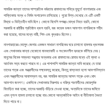
সামরিক জান্তা তাদের সাম্প্রতিক বর্বরতায় রামাদানের পবিত্র মুহূর্তে নানগারহার এবং
পাক্তিকায় অন্ধ ও নির্মম অপারেশন চালিয়েছে। পুরো বিশ্ব দেখেছে যে এটি একটি
মিথ্যা ও ভিত্তিহীন দাবি ছিল। কোনো বিদেশি সশস্ত্র যোদ্ধা নিহত হয়নি, কোনো
সরকারি বা রাষ্ট্রীয় প্রতিষ্ঠান ধ্বংস হয়নি, বরং কয়েক ডজন আফগান নাগরিককে শহীদ
করা হয়েছে, যাদের মধ্যে নারী, শিশু এবং বৃদ্ধরাও ছিলেন।
নানগারহারের বেহসুদ জেলায় একজন সাধারণ নাগরিকের ঘরে চালানো হামলার ধ্বংসযজ্ঞ
এবং সেখানকার কান্না যেকোনো মানবতাবাদী ও সংবেদনশীল হৃদয়কে কাঁপিয়ে দেয়।
মানুষের বিবেক সম্ভবত সন্ধ্যার অন্ধকার এবং রামাদানের রোযার মধ্যে এই ব্যথা ও
আর্তনাদ সহ্য করতে পারবে না। এর পাশাপাশি সামরিক জান্তা দাবি করেছে যে তারা
তাদের শত্রু এবং সন্ত্রাসীদের লক্ষ্যবস্তু করেছে, কিন্তু বাস্তবতা হলো আফগানিস্তান
এখন সন্ত্রাসীদের আবাসস্থল নয়, বরং সামরিক জান্তার আসল শত্রু এখন খোদ
আফগান জনগণ। একদিকে সেখানকার নিরুপায় ও দরিদ্র শরণার্থীদের জোরপূর্বক
বিতাড়িত করা হচ্ছে, তাদের ঘরবাড়ি গুঁড়িয়ে দেওয়া হচ্ছে, অন্যদিকে তাদের জমিতে
এমন নৃশংস হামলা চালানো হচ্ছে যার কোনো আন্তর্জাতিক আইন বা নীতিমালা বৈধতা
দিতে পারে না।