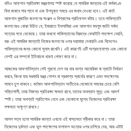
যদিও আফগান প্রতিরক্ষা মন্ত্রণালয় স্পষ্ট করেছে যে সামরিক জান্তার এই কর্মকাণ্ড
বিনা জবাবে পার পাবে না এবং উপযুক্ত সময়ে এর জবাব দেওয়া হবে। এই বার্তা
আফগান মুজাহিদ জনগণের সংকল্প ও বিশ্বাসের প্রতিফলন ঘটায়। তবে পাকিস্তানি
জনগণেরও বোঝা উচিত যে, ইমারাতে ইসলামিয়া এবং আফগান মযলুম জাতি সর্বদা
সত্যের পথে থেকেছে। তারা কখনো পাকিস্তানের বিরুদ্ধে বেআইনি পদক্ষেপ নেয়নি,
বরং এই সামরিক জান্তাই নিজের জনগণের ওপর দয়ামায়া দেখায়নি এবং বিদেশেও
পাকিস্তানের জন্য কোনো সুনাম রাখেনি। এই কারণেই এটি অগ্রহণযোগ্য এবং কোনো
দেশই এর সম্পর্কে ইতিবাচক ধারণা পোষণ করে না।
আজকের আফগানিস্তান সেই পুরনো দেশ নয় যার ভাগ্য আমেরিকা বা ন্যাটো নির্ধারণ
করবে, কিংবা যার সরকারি যন্ত্র গোপন বা প্রকাশ্য স্বার্থের কারণে এমন পদক্ষেপের
সামনে চুপ থাকবে। বর্তমান আফগানিস্তান অতীতের যেকোনো সময়ের চেয়ে বেশি
শক্তিশালী, তারা নিজস্ব প্রতিরক্ষা ক্ষমতা রাখে, তাদের অবস্থান সুদৃঢ় এবং আদর্শ
স্পষ্ট। তারা অবশ্যই প্রতিশোধ নেবে এবং যেকোনো মূল্যে নিজেদের প্রতিরক্ষা
সক্ষমতা অক্ষুণ্ণ রাখবে।
আসল সত্য হলো সামরিক জান্তা এখনো এই বাস্তবতা স্বীকার করে না। তারা
নিজেদের দুর্বলতা এবং ভুল পদক্ষেপের ফলাফল অন্যের ওপর চাপিয়ে দেয়, আর এটাই