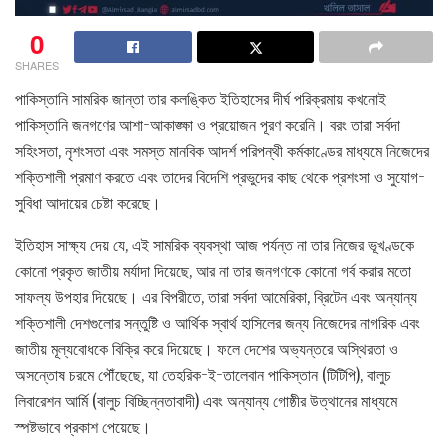
0
SHARES
পাকিস্তানি সামরিক জান্তা তার কলঙ্কিত ইতিহাসের দীর্ঘ পরিক্রমায় কখনোই
পাকিস্তানি জনগণের আশা-আকাঙ্ক্ষা ও প্রয়োজন পূরণ করেনি। বরং তারা সর্বদা
সহিংসতা, নৃশংসতা এবং সমস্ত মানবিক আদর্শ পরিপন্থী কর্মকাণ্ডের মাধ্যমে নিজেদের
শক্তিশালী প্রমাণ করতে এবং তাদের বিদেশি প্রভুদের কাছ থেকে প্রশংসা ও সুযোগ-
সুবিধা আদায়ের চেষ্টা করেছে।
ইতিহাস সাক্ষ্য দেয় যে, এই সামরিক ব্যবস্থা আজ পর্যন্ত না তার নিজের ভূখণ্ডকে
কোনো প্রকৃত জাতীয় মর্যাদা দিয়েছে, আর না তার জনগণকে কোনো গর্ব করার মতো
সাফল্য উপহার দিয়েছে। এর বিপরীতে, তারা সর্বদা আমেরিকা, ব্রিটেন এবং অন্যান্য
শক্তিশালী দেশগুলোর সন্তুষ্টি ও আর্থিক স্বার্থ হাসিলের জন্য নিজেদের নাগরিক এবং
জাতীয় মূল্যবোধকে বিক্রি করে দিয়েছে। ফলে দেশের অভ্যন্তরে অস্থিরতা ও
অসন্তোষ চরমে পৌঁছেছে, যা তেহরিক-ই-তালেবান পাকিস্তান (টিটিপি), বালুচ
লিবারেশন আর্মি (বালুচ বিচ্ছিন্নতাবাদী) এবং অন্যান্য গোষ্ঠীর উত্থানের মাধ্যমে
স্পষ্টভাবে প্রকাশ পেয়েছে।