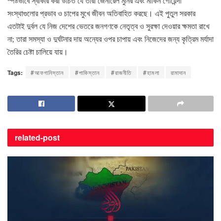
স্পষ্টভাবে স্বীকার করা উচিত যে তারা জেনারেল মুনির এবং মার্কিন গোয়েন্দা
সংস্থাগুলোর প্রভাব ও চাপের মুখে জীবন অতিবাহিত করছে। এই পুতুল সরকার
এতটাই দুর্বল যে নিজ দেশের ভেতরে জনগণকে নেতৃত্ব ও সুরক্ষা দেওয়ার ক্ষমতা রাখে
না; তারা সমস্যা ও দুর্ঘটনার দায় অন্যের ওপর চাপায় এবং নিজেদের জন্য কৃত্রিম মর্যাদা
তৈরির চেষ্টা চালিয়ে যায়।
Tags:
#আফগানিস্তান
#পাকিস্তান
#রাজনীতি
#হামলা
রামাদান
related-
post