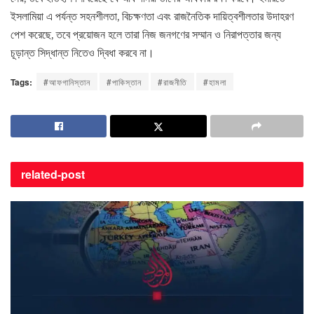
ইসলামিয়া এ পর্যন্ত সহনশীলতা, বিচক্ষণতা এবং রাজনৈতিক দায়িত্বশীলতার উদাহরণ
পেশ করেছে, তবে প্রয়োজন হলে তারা নিজ জনগণের সম্মান ও নিরাপত্তার জন্য
চূড়ান্ত সিদ্ধান্ত নিতেও দ্বিধা করবে না।
Tags:
#আফগানিস্তান
#পাকিস্তান
#রাজনীতি
#হামলা
related-
post