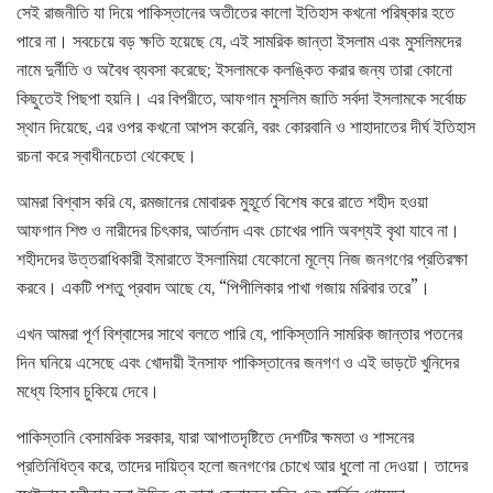
সেই রাজনীতি যা দিয়ে পাকিস্তানের অতীতের কালো ইতিহাস কখনো পরিষ্কার হতে
পারে না। সবচেয়ে বড় ক্ষতি হয়েছে যে, এই সামরিক জান্তা ইসলাম এবং মুসলিমদের
নামে দুর্নীতি ও অবৈধ ব্যবসা করেছে; ইসলামকে কলঙ্কিত করার জন্য তারা কোনো
কিছুতেই পিছপা হয়নি। এর বিপরীতে, আফগান মুসলিম জাতি সর্বদা ইসলামকে সর্বোচ্চ
স্থান দিয়েছে, এর ওপর কখনো আপস করেনি, বরং কোরবানি ও শাহাদাতের দীর্ঘ ইতিহাস
রচনা করে স্বাধীনচেতা থেকেছে।
আমরা বিশ্বাস করি যে, রমজানের মোবারক মুহূর্তে বিশেষ করে রাতে শহীদ হওয়া
আফগান শিশু ও নারীদের চিৎকার, আর্তনাদ এবং চোখের পানি অবশ্যই বৃথা যাবে না।
শহীদদের উত্তরাধিকারী ইমারাতে ইসলামিয়া যেকোনো মূল্যে নিজ জনগণের প্রতিরক্ষা
করবে। একটি পশতু প্রবাদ আছে যে, “পিপীলিকার পাখা গজায় মরিবার তরে”।
এখন আমরা পূর্ণ বিশ্বাসের সাথে বলতে পারি যে, পাকিস্তানি সামরিক জান্তার পতনের
দিন ঘনিয়ে এসেছে এবং খোদায়ী ইনসাফ পাকিস্তানের জনগণ ও এই ভাড়টে খুনিদের
মধ্যে হিসাব চুকিয়ে দেবে।
পাকিস্তানি বেসামরিক সরকার, যারা আপাতদৃষ্টিতে দেশটির ক্ষমতা ও শাসনের
প্রতিনিধিত্ব করে, তাদের দায়িত্ব হলো জনগণের চোখে আর ধুলো না দেওয়া। তাদের