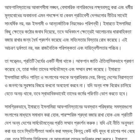
আফগানিস্তানের আকাশসীমা লঙ্ঘন, বেসামরিক নাগরিকদের লক্ষ্যবস্তু করা এবং ধর্মীয়
মূল্যবোধের অবমাননা এমন পদক্ষেপ যা কেবল প্রতিবেশী দেশগুলোর নীতির সাথেই
সাংঘর্ষিক নয়, বরং ইসলামী ও আন্তর্জাতিক নিয়মেরও পরিপন্থী। ইমারতে ইসলামিয়া
কিছু ক্ষেত্রে কঠোর জবাব দিয়েছে, তবে অধিকাংশ ক্ষেত্রেই আলোচনার ধারাবাহিকতা
বজায় রাখার জন্য ধৈর্য প্রদর্শন করেছে এবং সহিংসতার বিস্তার রোধ করেছে। এই
আচরণ দুর্বলতা নয়, বরং রাজনৈতিক পরিপক্কতা এবং দায়িত্বশীলতার পরিচয়।
তা সত্ত্বেও, প্রতিটি ধৈর্যের একটি সীমা থাকে। আফগান জাতি ঐতিহাসিকভাবে প্রমাণ
করেছে যে, তারা সর্বদা তাদের সার্বভৌমত্ব এবং সম্মান রক্ষা করেছে। ইমারতে
ইসলামিয়া যদিও শান্তি ও সংলাপের পথকে অগ্রাধিকার দেয়, কিন্তু দেশের নিরাপত্তা
ও জনগণের সুরক্ষার বিষয়ে কখনো অবহেলা করবে না। যদি অন্য পক্ষ বিরোধ চালিয়ে
যেতে অনড় থাকে, তবে স্বাভাবিকভাবেই তাদের কর্মের পরিণতি ভোগ করতে হবে।
সামগ্রিকভাবে, ইমারতে ইসলামিয়া আফগানিস্তানের অবস্থান পরিষ্কার: সমস্যাগুলো
সংলাপের মাধ্যমে সমাধান করা হোক, পারস্পরিক শ্রদ্ধা বজায় রাখা হোক এবং প্রতিটি
দেশ অন্য দেশের সার্বভৌমত্বের প্রতি সম্মান প্রদর্শন করুক। যদি এই নীতি অনুসরণ
করা হয় তবে স্থিতিশীলতা অর্জন করা সম্ভব; কিন্তু কেউ যদি যুদ্ধ বা চাপের পথ বেছে
নেয়, তবে ইতিহাস শিখিয়েছে যে আফগানরা তাদের অধিকার রক্ষা করবে। ইমারতে