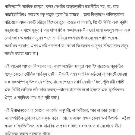
পাকিস্তানি সামরিক জান্তা কেবল দেশটির অভ্যন্তরীণ রাজনীতির নয়, বরং তার
পররাষ্ট্রনীতিরও সবচেয়ে বড় শত্রু প্রমাণিত হয়েছে। তারা বিশ্বমঞ্চে পাকিস্তানের
পরিচয়কে এমন একটি চরিত্র হিসেবে তুলে ধরেছে যা দালালি, টার্গেট কিলিং এবং প্রক্সি
সন্ত্রাসবাদের সাথে যুক্ত। এর সাম্প্রতিক লজ্জাজনক উদাহরণ হলো মজলুম গাযযা এবং
সেখানকার অসহায় মানুষের পাশে না দাঁড়িয়ে দখলদার ইসরায়েলের প্রতি পরোক্ষ
সমর্থনের প্রকাশ; এমন একটি পদক্ষেপ যা কোনো বিবেকবান ও সুস্থ মস্তিস্কের মানুষ
সমর্থন করতে পারে না।
এই আচরণ আসলে বিস্ময়কর নয়, কারণ সামরিক জান্তা এবং ইসরায়েলের প্রকৃতির
মধ্যে কোনো মৌলিক পার্থক্য নেই। উভয়ই এমন সামরিক কাঠামো যা ভাড়টে যোদ্ধা
এবং রক্তপিপাসু উপাদানে গঠিত, যাদের পেছনে স্বার্থান্বেষী শক্তি, পুঁজিবাদী গোষ্ঠী
এবং নির্দিষ্ট বৈশ্বিক লবি কাজ করছে—যাদের উদ্দেশ্য হলো ইসলাম এবং মুসলিমদের
ঐক্য ও সমৃদ্ধির পথে বাধা সৃষ্টি করা।
এই উপাদানগুলো না কোনো আদর্শের অনুসারী, না আইনের, আর না তারা কোনো
আন্তর্জাতিক চুক্তির তোয়াক্কা করে। তাদের আসল লক্ষ্য কেবল অর্থ উপার্জন, অবৈধ
ক্ষমতার স্থিতিশীলতা এবং সামরিক সম্প্রসারণবাদ, যার জন্য তারা যেকোনো সীমা
অতিক্রম করতে প্রস্তুত থাকে।