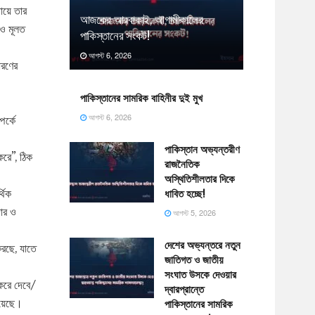
ায়ে তার
আজকের আরবাকাই, আগামীকালের
োও মূলত
পাকিস্তানের সংকট!
আগস্ট 6, 2026
ারণের
পাকিস্তানের সামরিক বাহিনীর দুই মুখ
আগস্ট 6, 2026
র্কে
পাকিস্তান অভ্যন্তরীণ
করে”, ঠিক
রাজনৈতিক
অস্থিতিশীলতার দিকে
থিক
ধাবিত হচ্ছে!
দার ও
আগস্ট 5, 2026
দেশের অভ্যন্তরে নতুন
করছে, যাতে
জাতিগত ও জাতীয়
সংঘাত উসকে দেওয়ার
 করে দেবে/
দ্বারপ্রান্তে
য়েছে।
পাকিস্তানের সামরিক