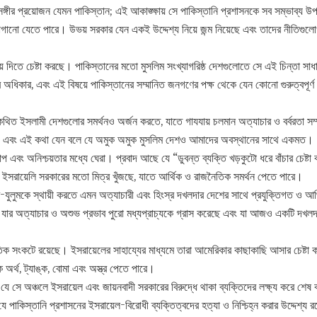
সঙ্গীর প্রয়োজন যেমন পাকিস্তান; এই আকাঙ্ক্ষায় সে পাকিস্তানি প্রশাসনকে সব সম্ভাব্য উপ
গানো যেতে পারে। উভয় সরকার যেন একই উদ্দেশ্য নিয়ে জন্ম নিয়েছে এবং তাদের নীতিগুল
়ে দিতে চেষ্টা করছে। পাকিস্তানের মতো মুসলিম সংখ্যাগরিষ্ঠ দেশগুলোতে সে এই চিন্তা সাধ
লের অধিকার, এবং এই বিষয়ে পাকিস্তানের সম্মানিত জনগণের পক্ষ থেকে যেন কোনো গুরুত্বপূর্ণ
থিত ইসলামী দেশগুলোর সমর্থনও অর্জন করতে, যাতে গাযযায় চলমান অত্যাচার ও বর্বরতা সম্প
ছে, এবং এই কথা যেন বলে যে অমুক অমুক মুসলিম দেশও আমাদের অবস্থানের সাথে একমত।
প এবং অনিশ্চয়তার মধ্যে ঘেরা। প্রবাদ আছে যে “ডুবন্ত ব্যক্তি খড়কুটো ধরে বাঁচার চেষ্টা 
র ইসরায়েলি সরকারের মতো মিত্র খুঁজছে, যাতে আর্থিক ও রাজনৈতিক সমর্থন পেতে পারে।
যুলুমকে স্থায়ী করতে এমন অত্যাচারী এবং হিংস্র দখলদার দেশের সাথে প্রযুক্তিগত ও আর্
র, যার অত্যাচার ও অশুভ প্রভাব পুরো মধ্যপ্রাচ্যকে গ্রাস করেছে এবং যা আজও একটি দখল
িক সংকটে রয়েছে। ইসরায়েলের সাহায্যের মাধ্যমে তারা আমেরিকার কাছাকাছি আসার চেষ্টা 
অর্থ, ট্যাঙ্ক, বোমা এবং অস্ত্র পেতে পারে।
ে যে সে অঞ্চলে ইসরায়েল এবং জায়নবাদী সরকারের বিরুদ্ধে থাকা ব্যক্তিদের লক্ষ্য করে শেষ
 পাকিস্তানি প্রশাসনের ইসরায়েল-বিরোধী ব্যক্তিত্বদের হত্যা ও নিশ্চিহ্ন করার উদ্দেশ্য র