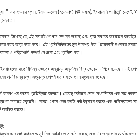
ল”-এর হামলার স্থান, ইয়াদ ভাশেম (হলোকাস্ট মিউজিয়াম), ইসরায়েলি পার্লামেন্ট নেসেট, 
ন্তর্ভুক্ত।
তিবেদনে লিখেছে যে, এই সফরটি গোপনে সম্পন্ন হয়েছে এবং পুরো সফরের আয়োজন করেছিল
োরদার করার জন্য কাজ করে। এই প্রতিনিধিদলের মূল উদ্দেশ্য ছিল “জায়নবাদী দখলদার ইসরা
ভালো ও শক্তিশালী সম্পর্ক দেখানো এবং প্রতিষ্ঠা করা।
 ইসরায়েলের সঙ্গে বিভিন্ন ক্ষেত্রে অন্যান্য অমুসলিম বিশ্ব থেকেও এগিয়ে রয়েছে। এই গ
ানের সামরিক ব্যবস্থা অত্যন্ত গোপনীয়তার সাথে তা বাস্তবায়ন করেছে।
হাদী জনগণ এর কঠোর প্রতিক্রিয়া জানাবে। যেহেতু বর্তমানে দেশে সাংবাদিকতা এবং মত প্রকা
টি ব্যাপক আকারে ছড়ায়নি। আমরা এখানে চেষ্টা করছি পর্দা উন্মোচন করতে এবং পাকিস্তানের স
র্কে অবহিত করতে।
ূহ:
্তার করে এই অঞ্চলে আনুষ্ঠানিক মর্যাদা পেতে চেষ্টা করছে, এবং এর জন্য তার সমর্থক বাড়া