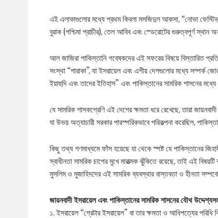
এই এলাকাগুলোর মধ্যে প্রথম কিবলা মসজিদুল আকসা, “নোভা ফেস্টিভ্যা
বুরাক (পশ্চিমা প্রাচীর), তেল আবিব এবং স্ডেরোটের গুরুত্বপূর্ণ স্থান অ
আল জাজিরা পাকিস্তানি গবেষকদের এই সফরের বিষয়ে বিস্তারিত প্র
সংস্থা “শারাকা”, যা ইসরায়েল এবং এশীয় দেশগুলোর মধ্যে সম্পর্ক জ
ইয়াহুদি এবং তাদের ইতিহাস” এবং পাকিস্তানের সামরিক শাসনের মধ্যে 
যে সামরিক শাসকশ্রেণি এই দেশের ক্ষমতা ধরে রেখেছে, তারা জায়নবাদী
যা উভয় অত্যাচারী সরকার পারস্পরিকভাবে পরিকল্পনা করেছিল, পাকিস্ত
কিছু তথ্য গণমাধ্যমে ফাঁস হয়েছে যা থেকে স্পষ্ট যে পাকিস্তানের জি
স্বাধীনতা সামরিক চাপের মুখে মারাত্মক ঝুঁকিতে রয়েছে, তাই এই বিষয়
মুসলিম ও মুজাহিদদের এই সামরিক ব্যবস্থার বাস্তবতা ও হীনতা সম্প
জায়নবাদী ইসরায়েল এবং পাকিস্তানের সামরিক শাসনের যৌথ উদ্দেশ্যসম
১. ইসরায়েল “গ্রেটার ইসরায়েল” বা তার ক্ষমতা ও আধিপত্যের পরিধি বিস