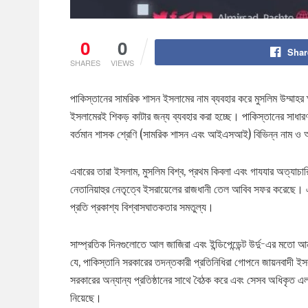
0
0
Shar
SHARES
VIEWS
পাকিস্তানের সামরিক শাসন ইসলামের নাম ব্যবহার করে মুসলিম উম্মাহর
ইসলামেরই শিকড় কাটার জন্য ব্যবহার করা হচ্ছে। পাকিস্তানের সাধারণ
বর্তমান শাসক শ্রেণি (সামরিক শাসন এবং আইএসআই) বিভিন্ন নাম ও অ
এবারের তারা ইসলাম, মুসলিম বিশ্ব, প্রথম কিবলা এবং গাযযার অত্যাচা
নেতানিয়াহুর নেতৃত্বে ইসরায়েলের রাজধানী তেল আবিব সফর করেছে। এই
প্রতি প্রকাশ্য বিশ্বাসঘাতকতার সমতুল্য।
সাম্প্রতিক দিনগুলোতে আল জাজিরা এবং ইন্ডিপেন্ডেন্ট উর্দু-এর মতো
যে, পাকিস্তানি সরকারের তদন্তকারী প্রতিনিধিরা গোপনে জায়নবাদী ই
সরকারের অন্যান্য প্রতিষ্ঠানের সাথে বৈঠক করে এবং সেসব অধিকৃত এল
নিয়েছে।