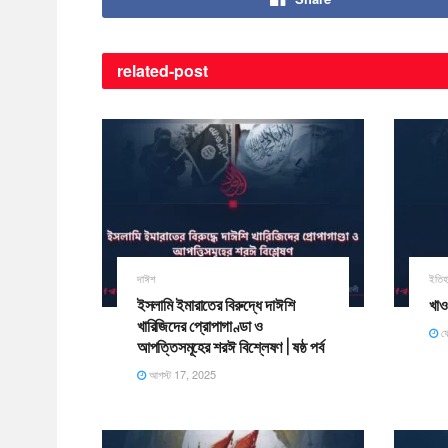
related-
post
দাঈশ
ইতিহ
ইসলামি ইমারাতের বিরুদ্ধে দাঈশি
খাও
খারিজিদের প্রোপাগাণ্ডা ও
ফে
আপত্তিসমূহের শরঈ বিশ্লেষণ | ষষ্ঠ পর্ব
আগস্ট 17, 2025