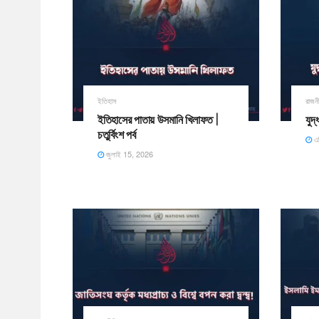
ইতিহাস
রাজন
ইতিহাসের পাতায় উসমানি খিলাফত |
যুদ
চতুর্বিংশ পর্ব
এপ
জুলাই 15, 2026