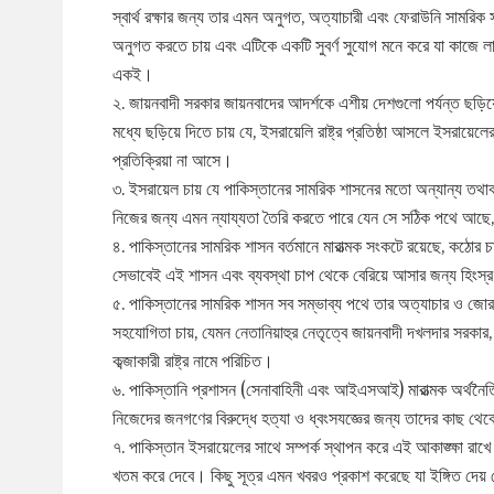
স্বার্থ রক্ষার জন্য তার এমন অনুগত, অত্যাচারী এবং ফেরাউনি সামরিক 
অনুগত করতে চায় এবং এটিকে একটি সুবর্ণ সুযোগ মনে করে যা কাজে লা
একই।
২. জায়নবাদী সরকার জায়নবাদের আদর্শকে এশীয় দেশগুলো পর্যন্ত ছড়িয
মধ্যে ছড়িয়ে দিতে চায় যে, ইসরায়েলি রাষ্ট্র প্রতিষ্ঠা আসলে ইসরায়ে
প্রতিক্রিয়া না আসে।
৩. ইসরায়েল চায় যে পাকিস্তানের সামরিক শাসনের মতো অন্যান্য তথাক
নিজের জন্য এমন ন্যায্যতা তৈরি করতে পারে যেন সে সঠিক পথে আ
৪. পাকিস্তানের সামরিক শাসন বর্তমানে মারাত্মক সংকটে রয়েছে, কঠোর চা
সেভাবেই এই শাসন এবং ব্যবস্থা চাপ থেকে বেরিয়ে আসার জন্য হিংস্
৫. পাকিস্তানের সামরিক শাসন সব সম্ভাব্য পথে তার অত্যাচার ও জোর-
সহযোগিতা চায়, যেমন নেতানিয়াহুর নেতৃত্বে জায়নবাদী দখলদার সরকা
কব্জাকারী রাষ্ট্র নামে পরিচিত।
৬. পাকিস্তানি প্রশাসন (সেনাবাহিনী এবং আইএসআই) মারাত্মক অর্থনৈত
নিজেদের জনগণের বিরুদ্ধে হত্যা ও ধ্বংসযজ্ঞের জন্য তাদের কাছ থেকে 
৭. পাকিস্তান ইসরায়েলের সাথে সম্পর্ক স্থাপন করে এই আকাঙ্ক্ষা রাখ
খতম করে দেবে। কিছু সূত্র এমন খবরও প্রকাশ করেছে যা ইঙ্গিত দেয় যে