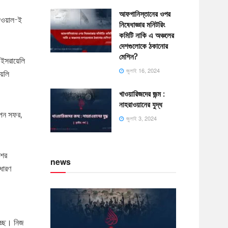
আফগানিস্তানের ওপর
দিওয়াল-ই
নিষেধাজ্ঞার মনিটরিং
কমিটি নাকি এ অঞ্চলের
দেশগুলোকে ঠকানোর
মেশিন?
 ইসরায়েলি
জুলাই 16, 2024
য়েলি
খাওয়ারিজদের জন্ম :
নাহরাওয়ানের যুদ্ধ
োপন সফর,
জুলাই 3, 2024
শের
news
াধারণ
চ্ছে। নিজ