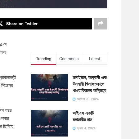
Share on Twitter
 এখন
ানের
Trending
Comments
Latest
ধানমন্ত্রী
উমাইয়াহ, আব্বাসী এবং
উসমানী খিলাফতকালে
 শিশুদের
খাওয়ারিজদের অস্তিত্ব
অক্টোবর 28, 2024
কাশ করে
আইএস একটি
খলদার
মহামারীর নাম
 ছিনিয়ে
জুলাই 4, 2024