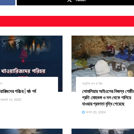
াস
আধুনিক খাও য়া রিজ
য়ারিজদের পরিচয় | ষষ্ঠ পর্ব
সোমালিয়ায় আইএসের নিজস্ব গোষ্ঠী
প্রতি মোহভঙ্গ ও দল থেকে পালিয়ে
ব্রুয়ারি 14, 2025
যাওয়ার প্রবণতা বৃদ্ধি পেয়েছে
আগস্ট 20, 2024