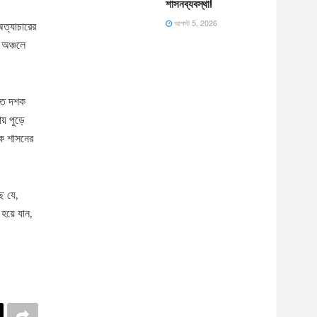
শাসনব্যবস্থা!
আগস্ট 5, 2026
অত্যাচারের
 অঞ্চলে
সাত দশক
় পুড়ে
িক শাসনের
ি যে,
হয়ে যান,