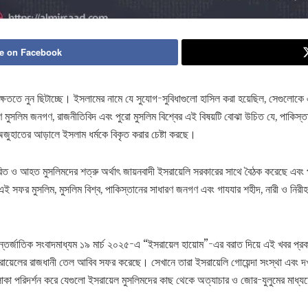
e on Facebook
 ক্ষততে নুন ছিটাচ্ছে। ইসলামের নামে যে সুযোগ-সুবিধাগুলো হাসিল করা হয়েছিল, সেগুলোকে
 মুসলিম জনগণ, রাজনীতিবিদ এবং পুরো মুসলিম বিশ্বের এই বিষয়টি বোঝা উচিত যে, পাকিস্ত
জুহাতের আড়ালে ইসলাম ধর্মকে বিকৃত করার চেষ্টা করছে।
রিত ও আহত মুসলিমদের শত্রু অর্থাৎ জায়নবাদী ইসরায়েলি সরকারের সাথে বৈঠক করেছে এবং প্র
 সফর মুসলিম, মুসলিম বিশ্ব, পাকিস্তানের সাধারণ জনগণ এবং গাযযার শহীদ, নারী ও নিরীহ
 আন্তর্জাতিক সংবাদমাধ্যম ১৯ মার্চ ২০২৫-এ “ইসরায়েল হায়োম”-এর বরাত দিয়ে এই খবর প্র
সরায়েলের রাজধানী তেল আবিব সফর করেছে। সেখানে তারা ইসরায়েলি গোয়েন্দা সংস্থা এবং দ
াকা পরিদর্শন করে যেগুলো ইসরায়েল মুসলিমদের কাছ থেকে অত্যাচার ও জোর-যুলুমের মাধ্যমে