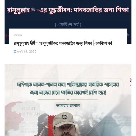
ইতিহাস
রাসূলুল্লাহ ﷺ–এর যুদ্ধজীবন: মানবজাতির জন্য শিক্ষা | একবিংশ পর্ব
জুলাই 14, 2025