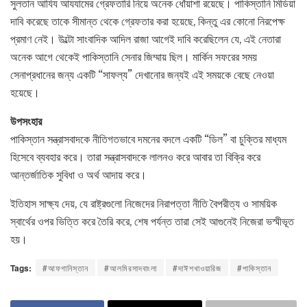
সুলতান আযিয আযযামের গ্রেফতারি নিয়ে অনেক ধোঁয়াশা রয়েছে। পাকিস্তানি মিডিয়া
দাবি করেছে তাকে সীমান্ত থেকে গ্রেফতার করা হয়েছে, কিন্তু এর কোনো নিরপেক্ষ
প্রমাণ নেই। উল্টো সাংবাদিক আদিল রাজা আগেই দাবি করেছিলেন যে, এই নেতারা
অনেক আগে থেকেই পাকিস্তানি সেনার জিম্মায় ছিল। মার্কিন সফরের সময়
সেনাপ্রধানের জন্য একটি “সাফল্য” দেখানোর জন্যই এই সময়কে বেছে নেওয়া
হয়েছে।
উপসংহার
পাকিস্তান সন্ত্রাসবাদকে নীতিগতভাবে দমনের বদলে একটি “ডিল” বা চুক্তির মাধ্যম
হিসেবে ব্যবহার করে। তারা সন্ত্রাসবাদকে লালনও করে আবার তা বিক্রি করে
আন্তর্জাতিক সুবিধা ও অর্থ আদায় করে।
ইতিহাস সাক্ষ্য দেয়, যে রাষ্ট্রগুলো নিজেদের নিরাপত্তা নীতি বৈপরীত্য ও সাময়িক
স্বার্থের ওপর ভিত্তি করে তৈরি করে, শেষ পর্যন্ত তারা সেই আগুনেই নিজেরা ভস্মীভূত
হয়।
Tags:
#আফগানিস্তান
#আলমিরসাদবাংলা
#দাঈশখাওয়ারিজ
#পাকিস্তান