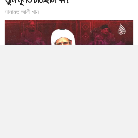
সালামত আলী খান
0
SHARES
কয়েক দিন আগে আফগানিস্তানের রাজধানী কাবুলে দেশের শীর্ষস্থানীয় উলামায়ে
কেরামের এক বিশাল সমাবেশ অনুষ্ঠিত হয়। সেখানে দেশের দৈর্ঘ্য–প্রস্থ জুড়ে ছড়িয়ে
থাকা শত শত নয়, বরং হাজারো আলেম অংশগ্রহণ করেন। এই সমাবেশের মৌলিক
উদ্দেশ্য ছিল—উলামায়ে কেরাম যেন দীন ও শরিয়তের আলোকে আফগানিস্তানের