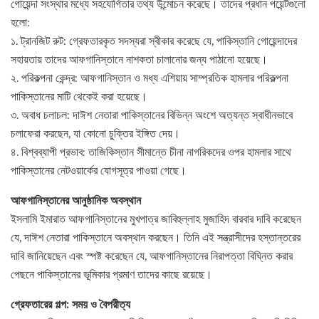
গোয়েন্দা সংস্থার মধ্যে সহযোগিতার তথ্য উন্মোচন করেছে। তাদের প্রধান পয়েন্টগুলো
হলো:
১. ট্রানজিট রুট: গ্রেফতারকৃত সদস্যরা স্বীকার করেছে যে, পাকিস্তানি গোয়েন্দাদের
সহায়তায় তাদের আফগানিস্তানে নাশকতা চালানোর জন্য পাঠানো হয়েছে।
২. পরিকল্পনা কেন্দ্র: আফগানিস্তান ও মধ্য এশিয়ায় সাম্প্রতিক হামলার পরিকল্পনা
পাকিস্তানের মাটি থেকেই করা হয়েছে।
৩. অবাধ চলাচল: দাঈশ নেতারা পাকিস্তানের বিভিন্ন অংশে অত্যন্ত স্বাধীনভাবে
চলাফেরা করছেন, যা কোনো চুক্তির ইঙ্গিত দেয়।
৪. বিশ্বব্যাপী প্রভাব: তাজিকিস্তান সীমান্তে চীনা নাগরিকদের ওপর হামলার সাথে
পাকিস্তানের নেটওয়ার্কের যোগসূত্র পাওয়া গেছে।
আফগানিস্তানের আনুষ্ঠানিক অবস্থান
ইসলামি ইমারাত আফগানিস্তানের মুখপাত্র জাবিহুল্লাহ মুজাহিদ বারবার দাবি করেছেন
যে, দাঈশ নেতারা পাকিস্তানে অবস্থান করছেন। তিনি এই সন্ত্রাসীদের হস্তান্তরের
দাবি জানিয়েছেন এবং স্পষ্ট করেছেন যে, আফগানিস্তানের নিরাপত্তা বিঘ্নিত করার
পেছনে পাকিস্তানের ভূমিকার প্রমাণ তাদের কাছে রয়েছে।
গ্রেফতারের গল্প: সময় ও বৈপরীত্য