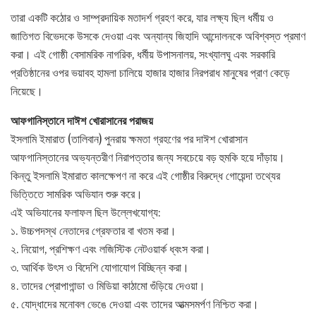
তারা একটি কঠোর ও সাম্প্রদায়িক মতাদর্শ গ্রহণ করে, যার লক্ষ্য ছিল ধর্মীয় ও
জাতিগত বিভেদকে উসকে দেওয়া এবং অন্যান্য জিহাদি আন্দোলনকে অবিশ্বস্ত প্রমাণ
করা। এই গোষ্ঠী বেসামরিক নাগরিক, ধর্মীয় উপাসনালয়, সংখ্যালঘু এবং সরকারি
প্রতিষ্ঠানের ওপর ভয়াবহ হামলা চালিয়ে হাজার হাজার নিরপরাধ মানুষের প্রাণ কেড়ে
নিয়েছে।
আফগানিস্তানে দাঈশ খোরাসানের পরাজয়
ইসলামি ইমারাত (তালিবান) পুনরায় ক্ষমতা গ্রহণের পর দাঈশ খোরাসান
আফগানিস্তানের অভ্যন্তরীণ নিরাপত্তার জন্য সবচেয়ে বড় হুমকি হয়ে দাঁড়ায়।
কিন্তু ইসলামি ইমারাত কালক্ষেপণ না করে এই গোষ্ঠীর বিরুদ্ধে গোয়েন্দা তথ্যের
ভিত্তিতে সামরিক অভিযান শুরু করে।
এই অভিযানের ফলাফল ছিল উল্লেখযোগ্য:
১. উচ্চপদস্থ নেতাদের গ্রেফতার বা খতম করা।
২. নিয়োগ, প্রশিক্ষণ এবং লজিস্টিক নেটওয়ার্ক ধ্বংস করা।
৩. আর্থিক উৎস ও বিদেশি যোগাযোগ বিচ্ছিন্ন করা।
৪. তাদের প্রোপাগান্ডা ও মিডিয়া কাঠামো গুঁড়িয়ে দেওয়া।
৫. যোদ্ধাদের মনোবল ভেঙে দেওয়া এবং তাদের আত্মসমর্পণ নিশ্চিত করা।