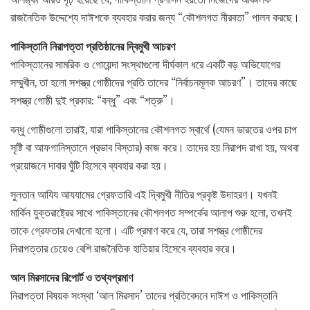
রাজনৈতিক উদ্দেশ্যে দাঈশকে ব্যবহার করার জন্য “কৌশলগত নীরবতা” পালন করছে।
পাকিস্তানি নিরাপত্তা প্রতিষ্ঠানের দ্বিমুখী আচরণ
পাকিস্তানের সামরিক ও গোয়েন্দা সংস্থাগুলো দীর্ঘকাল ধরে একটি বড় অভিযোগের
সম্মুখীন, তা হলো সশস্ত্র গোষ্ঠীদের প্রতি তাদের “নির্বাচনমূলক আচরণ”। তাদের কাছে
সশস্ত্র গোষ্ঠী দুই প্রকার: “বন্ধু” এবং “শত্রু”।
বন্ধু গোষ্ঠীগুলো তারাই, যারা পাকিস্তানের কৌশলগত স্বার্থে (যেমন ভারতের ওপর চাপ
সৃষ্টি বা আফগানিস্তানে প্রভাব বিস্তার) কাজ করে। তাদের হয় নিরাপদ রাখা হয়, অথবা
প্রয়োজনে দাবার ঘুঁটি হিসেবে ব্যবহার করা হয়।
সুলতান আযিয আযযামের গ্রেফতারি এই দ্বিমুখী নীতির প্রকৃষ্ট উদাহরণ। যখনই
মার্কিন যুক্তরাষ্ট্রের সাথে পাকিস্তানের কৌশলগত সম্পর্কের আলাপ শুরু হলো, তখনই
তাকে গ্রেফতার দেখানো হলো। এটি প্রমাণ করে যে, তারা সশস্ত্র গোষ্ঠীদের
নিরাপত্তার চেয়েও বেশি রাজনৈতিক হাতিয়ার হিসেবে ব্যবহার করে।
আল মিরসাদের রিপোর্ট ও তথ্যপ্রমাণ
নিরাপত্তা বিষয়ক সংস্থা ‘আল মিরসাদ’ তাদের প্রতিবেদনে দাঈশ ও পাকিস্তানি