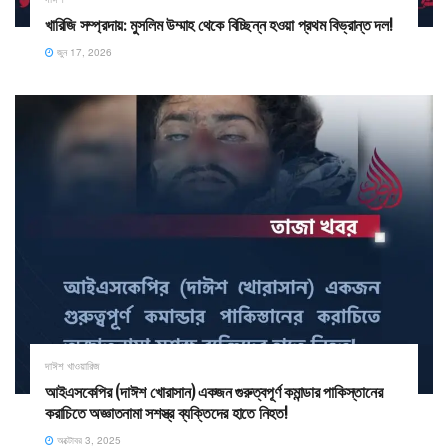
খারিজি সম্প্রদায়: মুসলিম উম্মাহ থেকে বিচ্ছিন্ন হওয়া প্রথম বিভ্রান্ত দল! ​
জুন 17, 2026
দাঈশ খাওয়ারিজ
আইএসকেপির (দাঈশ খোরাসান) একজন গুরুত্বপূর্ণ কমান্ডার পাকিস্তানের
করাচিতে অজ্ঞাতনামা সশস্ত্র ব্যক্তিদের হাতে নিহত!
অক্টোবর 3, 2025