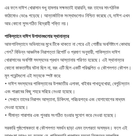
এর ফলে দাঈশ খোরাসান শুধু হামলার সক্ষমতাই হারায়নি, বরং তাদের সাংগঠনিক
কাঠামোও ভেঙে পড়েছে। আন্তর্জাতিক সংস্থাগুলোও নিশ্চিত করেছে যে, দাঈশ এখন
আর কোনো সুসংগঠিত বিদ্রোহী শক্তি নয়।
পাকিস্তানে দাঈশ উপাদানগুলোর স্থানান্তর
আফগানিস্তানে অভিযানের মুখে টিকে থাকতে না পেরে এই গোষ্ঠীর অবশিষ্টাংশ কোথায়
গেল? বিভিন্ন আঞ্চলিক নিরাপত্তা রিপোর্ট ও প্রমাণ অনুযায়ী, পাকিস্তান দাঈশ
খোরাসানের অবশিষ্ট সদস্যদের প্রধান আস্তানায় পরিণত হয়েছে। এই স্থানান্তর
কোনো কাকতালীয় ঘটনা ছিল না, বরং এটি ছিল একটি পরিকল্পিত ও কৌশলগত কৌশল।
মূল পয়েন্টগুলো এই সত্যকে স্পষ্ট করে:
• দাঈশ সদস্যদের পাকিস্তানের উপজাতীয় এলাকা, খাইবার পাখতুনখোয়া, বেলুচিস্তান
এবং পাঞ্জাবের কিছু শহরে সরিয়ে নেওয়া হয়েছে।
• সেখানে তাদের নিরাপদ আস্তানা, চিকিৎসা, পরিচয়পত্র এবং যোগাযোগের মাধ্যম
দেওয়া হয়েছে।
• সীমান্ত পারাপার এবং পুনরায় সংগঠিত হওয়ার সুযোগ করে দেওয়া হয়েছে।
সরকারি পৃষ্ঠপোষকতা বা কৌশলগত সমর্থন ছাড়া এমন তৎপরতা অসম্ভব। ফলে এই
আশঙ্কা আরও দৃঢ় হয়েছে যে, পাকিস্তানি প্রশাসন হয়তো নিজেদের আঞ্চলিক