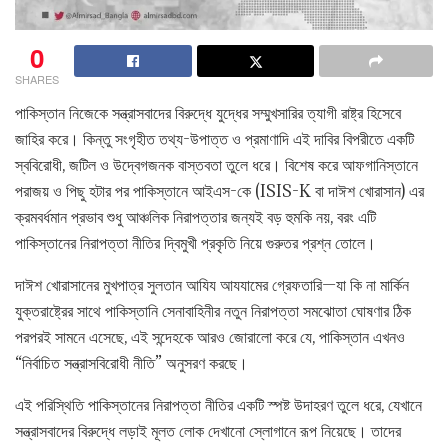
0
SHARES
পাকিস্তান নিজেকে সন্ত্রাসবাদের বিরুদ্ধে যুদ্ধের সম্মুখসারির ত্যাগী রাষ্ট্র হিসেবে
জাহির করে। কিন্তু সংগৃহীত তথ্য-উপাত্ত ও প্রমাণাদি এই দাবির বিপরীতে একটি
স্ববিরোধী, জটিল ও উদ্বেগজনক বাস্তবতা তুলে ধরে। বিশেষ করে আফগানিস্তানে
পরাজয় ও পিছু হটার পর পাকিস্তানে আইএস-কে (ISIS-K বা দাঈশ খোরাসান) এর
ক্রমবর্ধমান প্রভাব শুধু আঞ্চলিক নিরাপত্তার জন্যই বড় হুমকি নয়, বরং এটি
পাকিস্তানের নিরাপত্তা নীতির দ্বিমুখী প্রকৃতি নিয়ে গুরুতর প্রশ্ন তোলে।
দাঈশ খোরাসানের মুখপাত্র সুলতান আযিয আযযামের গ্রেফতারি—যা কি না মার্কিন
যুক্তরাষ্ট্রের সাথে পাকিস্তানি সেনাবাহিনীর নতুন নিরাপত্তা সমঝোতা ঘোষণার ঠিক
পরপরই সামনে এসেছে, এই সন্দেহকে আরও জোরালো করে যে, পাকিস্তান এখনও
“নির্বাচিত সন্ত্রাসবিরোধী নীতি” অনুসরণ করছে।
এই পরিস্থিতি পাকিস্তানের নিরাপত্তা নীতির একটি স্পষ্ট উদাহরণ তুলে ধরে, যেখানে
সন্ত্রাসবাদের বিরুদ্ধে লড়াই মূলত লোক দেখানো স্লোগানে রূপ নিয়েছে। তাদের