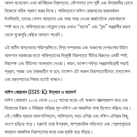
আসল মনোযোগ এখন বাণিজ্যিক নিরাপত্তা, কৌশলগত চাপ সৃষ্টি এবং বিশ্ববাসীর চোখে
নিজেকে সঠিক প্রমাণ করার দিকে। পাকিস্তানে দাঈশ খোরাসানের ক্রমবর্ধমান
উপস্থিতি, তাদের গোপন আস্তানা এবং সময় সময় দেওয়া রাজনৈতিক ঘোষণাগুলো
স্পষ্ট করে যে, পাকিস্তানের গোয়েন্দা চক্র এখনও “ভালো” এবং “মন্দ” সন্ত্রাসীর ধারণা
থেকে পুরোপুরি বেরিয়ে আসতে পারেনি।
এই জটিল বাস্তবতার পরিপ্রেক্ষিতে, বিশ্ব সম্প্রদায় এবং অঞ্চলের দেশগুলোর উচিত
আফগান সরকারের মতো পাকিস্তানের দ্বিমুখী নিরাপত্তা নীতির বিরুদ্ধে একটি স্পষ্ট,
নিরপেক্ষ এবং নীতিগত অবস্থান নেওয়া। কারণ, যতক্ষণ পর্যন্ত সন্ত্রাসবিরোধী লড়াই
প্রকৃত, স্বচ্ছ এবং বৈষম্যহীন না হবে, ততক্ষণ এই অঞ্চল নিরাপত্তাহীনতা, হস্তক্ষেপ
এবং রক্তপাতের শিকার হতেই থাকবে।
দাঈশ খোরাসান (ISIS-K): উত্থান ও মতাদর্শ
দাঈশ খোরাসান ২০১৪ থেকে ২০১৫ সালের মধ্যে এই অঞ্চলে আত্মপ্রকাশ করে এবং
নিজেদের ইরাক ও সিরিয়ায় সক্রিয় মূল দাঈশ-এর আঞ্চলিক শাখা হিসেবে পরিচয় দেয়।
এই গোষ্ঠীর প্রভাব আফগানিস্তান, পাকিস্তান, মধ্য এশিয়া এবং দক্ষিণ এশিয়ার কিছু
অংশে ছড়িয়ে পড়ে। দ্রুতই তারা উগ্রবাদ, সাম্প্রদায়িক সহিংসতা এবং প্রোপাগান্ডার
মাধ্যমে আঞ্চলিক নিরাপত্তার জন্য চরম হুমকি হয়ে দাঁড়ায়।