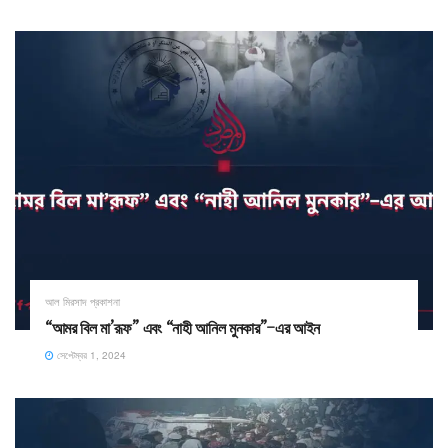
আল মিরসাদ প্রকাশনা
“আমর বিল মা’রূফ” এবং “নাহী আনিল মুনকার”–এর আইন
সেপ্টেম্বর 1, 2024