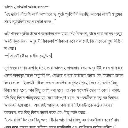
আল্লাহ তাআলা আরও বলেন—
“হে দাউদ! নিশ্চয়ই আমি আপনাকে ভূ-পৃষ্ঠে প্রতিনিধি করেছি; অতএব আপনি মানুষের
মাঝে ন্যায়বিচারসহ ফয়সালা করুন।”
এটি শাসকশ্রেণির উদ্দেশে আল্লাহর পক্ষ হতে সেই নির্দেশনা, যাতে তারা তাদের প্রভুর
অবতীর্ণকৃত বিধান অনুযায়ী বিচারকার্য পরিচালনা করে এবং সেই বিধান থেকে মুখ ফিরিয়ে
না নেয়।
—[তাফসীর ইবন কাসীর: ১২/৮৬]
মুসলিমদের ওপর অপরিহার্য যে, তারা আল্লাহ তাআলার বিধান অনুযায়ীই ফয়সালা করবে;
সেসব মানবসৃষ্ট আইন অনুযায়ী নয়, যেগুলো কখনো হালালকে হারাম এবং হারামকে হালাল
করে ফেলে। ইসলামী শরীয়ত কখনো আংশিক আনুগত্য গ্রহণ করে না, অর্থাৎ কিছু
বিধান মানা হলো, আর কিছু ত্যাগ করা হলো; তা এক শতাংশই হোক না কেন। কারণ,
যদি কিছু বিধান পরিত্যক্ত হয়, তবে আশঙ্কা থাকে যে পরবর্তীকালে বড় বড় বিধানও
অগ্রাহ্য হয়ে যাবে। এজন্যই আল্লাহ তাআলা বনি ইসরাঈলকে কঠোর ভৎসনা
করেছেন, যারা কিছু বিধান গ্রহণ করত এবং কিছু বর্জন করত—
“তোমরা কি কিতাবের কিছু অংশে ঈমান আনো আর কিছু অংশ অস্বীকার করো? যারা
এমন করে, তাদের জন্য দুনিয়ায় আছে মহাবিপর্যয় এবং আখিরাতে কঠোর শাস্তি।”