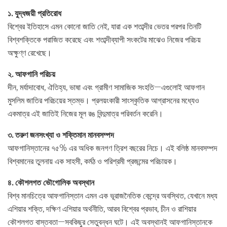
১. যুদ্ধজয়ী প্রতিরোধ
বিশ্বের ইতিহাসে এমন কোনো জাতি নেই, যারা এক শতাব্দীর ভেতর পরপর তিনটি
বিশ্বশক্তিকে পরাজিত করেছে এবং শতাব্দীব্যাপী সংকটের মাঝেও নিজের পরিচয়
অক্ষুণ্ণ রেখেছে।
২. আফগানি পরিচয়
দীন, মর্যাদাবোধ, ঐতিহ্য, ভাষা এবং গ্রামীণ সামাজিক সংহতি—এগুলোই আফগান
মুসলিম জাতির পরিচয়ের স্তম্ভ। প্রলয়ংকারী সাংস্কৃতিক আগ্রাসনের মধ্যেও
একমাত্র এই জাতিই নিজের মূল রঙ বিন্দুমাত্র পরিবর্তন করেনি।
৩. তরুণ জনসংখ্যা ও শক্তিমান মানবসম্পদ
আফগানিস্তানের ৭৫% এর অধিক জনগণ ত্রিশ বছরের নিচে। এই বলিষ্ঠ মানবসম্পদ
বিশ্বমানের তুলনায় এক সাহসী, কর্মঠ ও পরিশ্রমী প্রজন্মের পরিচায়ক।
৪. কৌশলগত ভৌগোলিক অবস্থান
বিশ্ব মানচিত্রে আফগানিস্তান এমন এক ভূরাজনৈতিক কেন্দ্রে অবস্থিত, যেখানে মধ্য
এশিয়ার শক্তি, দক্ষিণ এশিয়ার অর্থনীতি, আরব বিশ্বের প্রভাব, চীন ও রাশিয়ার
কৌশলগত বাস্তবতা—সবকিছুর সেতুবন্ধন ঘটে। এই অবস্থানই আফগানিস্তানকে