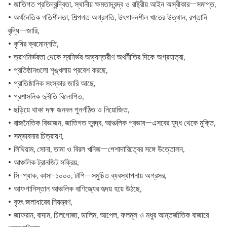
• জাতিগত প্রতিদ্বন্দ্বিতা, স্থানীয় ক্ষমতাদ্বন্দ্ব ও রাষ্ট্রীয় আইন অস্বীকার—সমাপ্ত,
• অর্থনৈতিক গতিশীলতা, শিল্পগত অগ্রগতি, উৎপাদনশীল খাতের উত্থান, রপ্তানি
বৃদ্ধি—জারি,
• কৃষির ক্রমোন্নতি,
• ত্রাণনির্ভরতা থেকে স্বনির্ভর অভ্যন্তরীণ অর্থনীতির দিকে অগ্রযাত্রা,
• প্রতিষ্ঠানগুলো শৃঙ্খলায় প্রবেশ করছে,
• প্রাতিষ্ঠানিক সংস্কার জারি আছে,
• প্রশাসনিক দুর্নীতি বিলোপিত,
• ছড়িয়ে থাকা দক্ষ জনবল পুনর্গঠিত ও নিয়োজিত,
• রাজনৈতিক বিভাজন, জাতিগত দ্বন্দ্ব, আঞ্চলিক প্রভাব—এসবের যুদ্ধ থেকে মুক্তি,
• সম্ভাবনার চিত্রায়ণ,
• লিথিয়াম, সোনা, তামা ও বিরল খনিজ—পেশাদারিত্বের সঙ্গে উত্তোলন,
• আঞ্চলিক ট্রানজিট সক্রিয়,
• সি-প্যাক, কাসা-১০০০, টাপি—সমুচিত ব্যবস্থাপনায় অগ্রসর,
• আফগানিস্তান আঞ্চলিক বাণিজ্যের হৃদয় হয়ে উঠছে,
• বৃহৎ জলাধারের নিয়ন্ত্রণ,
• জাফরান, বাদাম, চিলগোজা, ডালিম, আপেল, ফলমূল ও মধুর আন্তর্জাতিক বাজারে