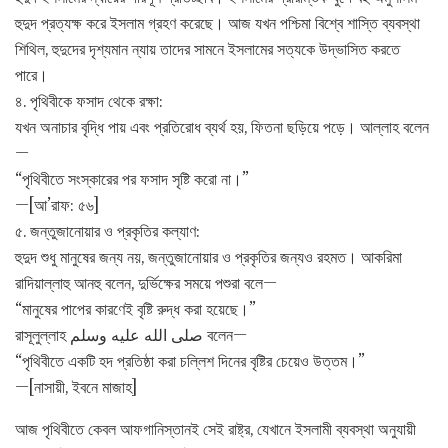
হুদুদ প্রত্যক্ষ করে ইসলাম গ্রহণ করেছে। আজ যখন পশ্চিমা বিশ্বে শাস্তি ব্যবস্থা
শিথিল, হুদুদের দৃশ্যমান ন্যায় তাদের সামনে ইসলামের সত্যকে উদ্ভাসিত করতে
পারে।
৪. পৃথিবীকে ফসাদ থেকে রক্ষা:
যখন অনাচার বৃদ্ধি পায় এবং প্রতিরোধ ব্যর্থ হয়, ফিতনা ছড়িয়ে পড়ে। আল্লাহ বলেন
—
“পৃথিবীতে সংস্কারের পর ফসাদ সৃষ্টি করো না।”
—[আ’রাফ: ৫৬]
৫. জন্তুজানোয়ার ও প্রকৃতির কল্যাণ:
হুদুদ শুধু মানুষের জন্য নয়, জন্তুজানোয়ার ও প্রকৃতির জন্যও রহমত। আকরিমা
রাদিয়াল্লাহু আনহু বলেন, দুর্ভিক্ষের সময়ে পশুরা বলে—
“মানুষের পাপের কারণেই বৃষ্টি রুদ্ধ করা হয়েছে।”
রাসূলুল্লাহ صلى الله عليه وسلم বলেন—
“পৃথিবীতে একটি হদ প্রতিষ্ঠা করা চল্লিশ দিনের বৃষ্টির চেয়েও উত্তম।”
—[নাসায়ী, ইবনে মাজাহ]
আজ পৃথিবীতে কেবল আফগানিস্তানই সেই রাষ্ট্র, যেখানে ইসলামী ব্যবস্থা অনুযায়ী