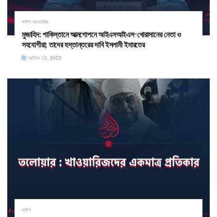
দাঈশ খাওয়ারিজ
মুজাহিদ: পাকিস্তানে আত্মগোপনে আইএসআইএস-খোরাসানের নেতা ও
সহযোগীরা; তাদের হস্তান্তরের দাবি ইসলামী ইমারতের
অক্টোবর 12, 2025
দাঈশ