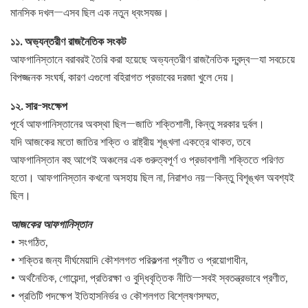
মানসিক দখল—এসব ছিল এক নতুন ধ্বংসযজ্ঞ।
১১. অভ্যন্তরীণ রাজনৈতিক সংকট
আফগানিস্তানে বরাবরই তৈরি করা হয়েছে অভ্যন্তরীণ রাজনৈতিক দ্বন্দ্ব—যা সবচেয়ে
বিপজ্জনক সংঘর্ষ, কারণ এগুলো বহিরাগত প্রভাবের দরজা খুলে দেয়।
১২. সার-সংক্ষেপ
পূর্বে আফগানিস্তানের অবস্থা ছিল—জাতি শক্তিশালী, কিন্তু সরকার দুর্বল।
যদি আজকের মতো জাতির শক্তি ও রাষ্ট্রীয় শৃঙ্খলা একত্রে থাকত, তবে
আফগানিস্তান বহু আগেই অঞ্চলের এক গুরুত্বপূর্ণ ও প্রভাবশালী শক্তিতে পরিণত
হতো। আফগানিস্তান কখনো অসহায় ছিল না, নিরাশও নয়—কিন্তু বিশৃঙ্খল অবশ্যই
ছিল।
আজকের আফগানিস্তান
• সংগঠিত,
• শক্তির জন্য দীর্ঘমেয়াদি কৌশলগত পরিকল্পনা প্রণীত ও প্রয়োগাধীন,
• অর্থনৈতিক, গোয়েন্দা, প্রতিরক্ষা ও বুদ্ধিবৃত্তিক নীতি—সবই স্বতন্ত্রভাবে প্রণীত,
• প্রতিটি পদক্ষেপ ইতিহাসনির্ভর ও কৌশলগত বিশ্লেষণসম্মত,