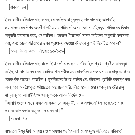
—[বাকারা: ৮৫]
ইবন কাসীর রহিমাহুল্লাহ বলেন, যে ব্যক্তি রাসূলুল্লাহ সাল্লাল্লাহু আলাইহি
ওয়াসাল্লামের উপর অবতীর্ণ শরীয়তের পরিবর্তে অন্য কোনো রহিতকৃত শরিয়তের বিধান
অনুযায়ী ফয়সালা করে, সে কাফির। তাহলে ‘ইয়াসক’ নামক আইনের অনুযায়ী ফয়সালা
করা, এবং তাকে শরীয়তের উপর প্রাধান্য দেওয়া কীভাবে কুফরি বিবেচিত হবে না?
—[আল-বিদায়া ওয়ান-নিহায়া: ১৩/১৩৯]
ইবন কাসীর রহিমাহুল্লাহ যাকে ‘ইয়াসক’ বলেছেন, সেটিই ছিল প্রথম প্রণীত মানবসৃষ্ট
আইন, যা তাতারদের নেতা চেঙ্গিজ খান শরীয়তের মোকাবিলায় প্রণয়ন করে মানুষের উপর
জোরপূর্বক আরোপ করেছিল। মুসলিমদের উপর কর্তব্য যে, জীবনের প্রতিটি ব্যবস্থাপনা
আল্লাহর অবতীর্ণকৃত শরীয়তের আলোকে পরিচালিত হবে। মহান আল্লাহ তাঁর রাসূল
সাল্লাল্লাহু আলাইহি ওয়াসাল্লামকে আবার নির্দেশ দেন—
“আপনি তাদের মাঝে ফয়সালা করুন সে অনুযায়ী, যা আল্লাহ নাযিল করেছেন; এবং
তাদের আকাঙ্ক্ষার অনুসরণ করবেন না।”
—[মায়েদা: ৪৯]
পাশ্চাত্য বিশ্ব দীর্ঘ অধ্যয়ন ও গবেষণার পর ইসলামী দেশসমূহে শরীয়তের পরিবর্তে