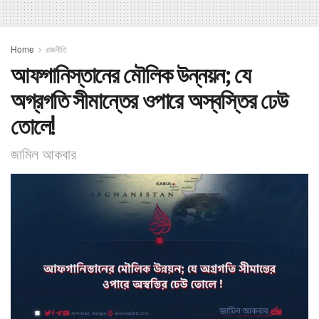
Home
রাজনীতি
আফগানিস্তানের মৌলিক উন্নয়ন; যে
অগ্রগতি সীমান্তের ওপারে অস্বস্তির ঢেউ
তোলে!
জামিল আকবার