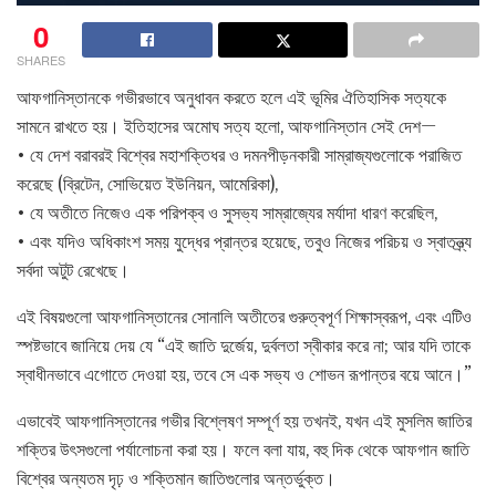
0
SHARES
আফগানিস্তানকে গভীরভাবে অনুধাবন করতে হলে এই ভূমির ঐতিহাসিক সত্যকে
সামনে রাখতে হয়। ইতিহাসের অমোঘ সত্য হলো, আফগানিস্তান সেই দেশ—
• যে দেশ বরাবরই বিশ্বের মহাশক্তিধর ও দমনপীড়নকারী সাম্রাজ্যগুলোকে পরাজিত
করেছে (ব্রিটেন, সোভিয়েত ইউনিয়ন, আমেরিকা),
• যে অতীতে নিজেও এক পরিপক্ব ও সুসভ্য সাম্রাজ্যের মর্যাদা ধারণ করেছিল,
• এবং যদিও অধিকাংশ সময় যুদ্ধের প্রান্তর হয়েছে, তবুও নিজের পরিচয় ও স্বাতন্ত্র্য
সর্বদা অটুট রেখেছে।
এই বিষয়গুলো আফগানিস্তানের সোনালি অতীতের গুরুত্বপূর্ণ শিক্ষাস্বরূপ, এবং এটিও
স্পষ্টভাবে জানিয়ে দেয় যে “এই জাতি দুর্জেয়, দুর্বলতা স্বীকার করে না; আর যদি তাকে
স্বাধীনভাবে এগোতে দেওয়া হয়, তবে সে এক সভ্য ও শোভন রূপান্তর বয়ে আনে।”
এভাবেই আফগানিস্তানের গভীর বিশ্লেষণ সম্পূর্ণ হয় তখনই, যখন এই মুসলিম জাতির
শক্তির উৎসগুলো পর্যালোচনা করা হয়। ফলে বলা যায়, বহু দিক থেকে আফগান জাতি
বিশ্বের অন্যতম দৃঢ় ও শক্তিমান জাতিগুলোর অন্তর্ভুক্ত।