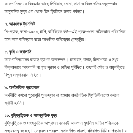
আফগানিস্তানে বিদ্যমান আছে লিথিয়াম, সোনা, তামা ও বিরল খনিজসমূহ—যার
আনুমানিক মূল্য এক থেকে তিন ট্রিলিয়ন ডলার পর্যন্ত।
৭. আঞ্চলিক ট্রানজিট
সি-প্যাক, কাসা-১০০০, টাপি, বাণিজ্যিক রুট—এই প্রকল্পগুলো সঠিকভাবে পরিচালিত
হলে আফগানিস্তান হতো আঞ্চলিক বাণিজ্যের কেন্দ্রবিন্দু।
৮. কৃষি ও জ্বালানি
আফগানিস্তানের রয়েছে ব্যাপক জলসম্পদ। জাফরান, বাদাম, চিলগোজা ও মধুর
বিশ্ববাজারে আফগানি পণ্যের সুরক্ষা ও চাহিদা সুবিদিত। তদুপরি সৌর ও বায়ুশক্তির
বিপুল সম্ভাবনাও নিহিত।
৯. অর্থনৈতিক প্রয়োজন
অর্থনীতি কখনো পুরোপুরি পুনরুদ্ধার না হওয়ায় রাজনৈতিক স্থিতিশীলতাও কখনো
স্থায়ী হয়নি।
১০. বুদ্ধিবৃত্তিক ও সাংস্কৃতিক যুদ্ধ
বুদ্ধিবৃত্তিক ও সাংস্কৃতিক আগ্রাসন বরাবরই আফগান মুসলিম জাতির পরিচয়কে
লক্ষ্যবস্তু করেছে। সেক্যুলার প্রকল্প, মতাদর্শগত হামলা, বহিরাগত মিডিয়া প্রচারণা ও