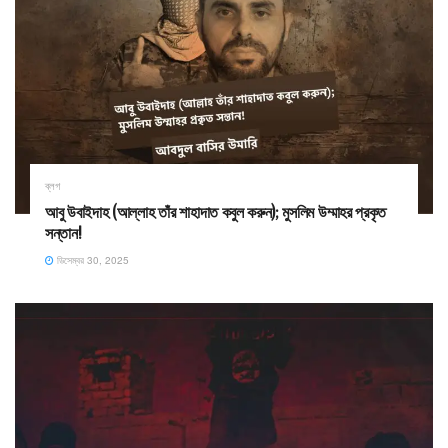
ব্লগ
​আবু উবাইদাহ (আল্লাহ তাঁর শাহাদাত কবুল করুন); মুসলিম উম্মাহর প্রকৃত
সন্তান!
ডিসেম্বর 30, 2025