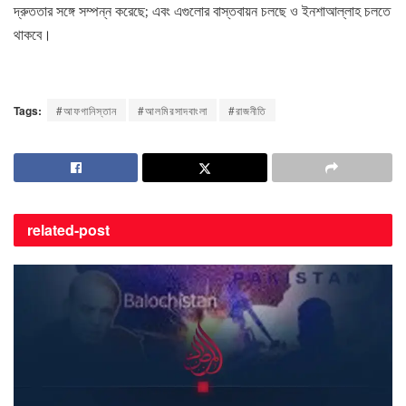
দ্রুততার সঙ্গে সম্পন্ন করেছে; এবং এগুলোর বাস্তবায়ন চলছে ও ইনশাআল্লাহ চলতে
থাকবে।
Tags:
#আফগানিস্তান
#আলমিরসাদবাংলা
#রাজনীতি
related-
post