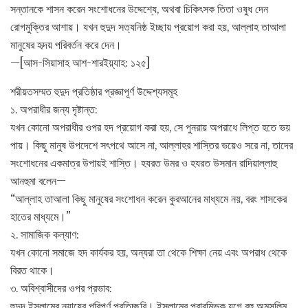
সন্তানকে শাসন করেন সংশোধনের উদ্দেশ্যে, অথবা চিকিৎসক তিতা ওষুধ দেন
রোগমুক্তির আশায়। যখন হুদুদ সত্যনিষ্ঠ ইচ্ছায় প্রয়োগ করা হয়, আল্লাহ তাআলা
মানুষের হৃদয় পরিবর্তন করে দেন।
—[আস-সিয়াসাহ আশ-শারইয়্যাহ: ১২৫]
শরীয়তসম্মত হুদুদ প্রতিষ্ঠার প্রজ্ঞাপূর্ণ উদ্দেশ্যসমূহ
১. অপরাধীর জন্য দৃষ্টান্ত:
যখন কোনো অপরাধীর ওপর হদ প্রয়োগ করা হয়, সে পুনরায় অপরাধে লিপ্ত হতে ভয়
পায়। কিছু মানুষ উপদেশে সৎপথে আসে না, আল্লাহর শাস্তির ভয়েও সরে না, তাদের
সংশোধনের একমাত্র উপায়ই শাস্তি। হযরত উমর ও হযরত উসমান রাদিয়াল্লাহু
আনহুমা বলেন—
“আল্লাহ তাআলা কিছু মানুষের সংশোধন করেন কুরআনের মাধ্যমে নয়, বরং শাসকের
হাতের মাধ্যমে।”
২. সামাজিক কল্যাণ:
যখন কোনো সমাজে হদ কার্যকর হয়, অন্যরা তা থেকে শিক্ষা নেয় এবং অপরাধ থেকে
বিরত থাকে।
৩. অবিশ্বাসীদের ওপর প্রভাব:
হুদুদ ইসলামের ন্যায়ের পরিপূর্ণ প্রতিচ্ছবি। ইসলামের প্রারম্ভিক যুগে বহু অমুসলিম