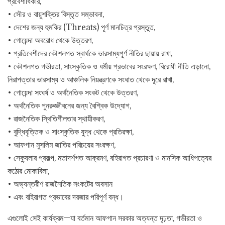
প্রবেশাধিকার,
• সৌর ও বায়ুশক্তির বিস্তৃত সম্ভাবনা,
• দেশের জন্য হুমকির (Threats) পূর্ণ মানচিত্র প্রস্তুত,
• গোয়েন্দা অবরোধ থেকে উত্তরণ,
• প্রতিবেশীদের কৌশলগত স্বার্থকে ভারসাম্যপূর্ণ নীতির ছায়ায় রাখা,
• কৌশলগত গভীরতা, সাংস্কৃতিক ও ধর্মীয় প্রভাবের সংরক্ষণ, বিরোধী নীতি এড়ানো,
নিরাপত্তার ভারসাম্য ও আঞ্চলিক নিয়ন্ত্রণকে সংঘাত থেকে দূরে রাখা,
• গোয়েন্দা সংঘর্ষ ও অর্থনৈতিক সংকট থেকে উত্তরণ,
• অর্থনৈতিক পুনরুজ্জীবনের জন্য বৈশ্বিক উদ্যোগ,
• রাজনৈতিক স্থিতিশীলতার স্থায়ীকরণ,
• বুদ্ধিবৃত্তিক ও সাংস্কৃতিক যুদ্ধ থেকে প্রতিরক্ষা,
• আফগান মুসলিম জাতির পরিচয়ের সংরক্ষণ,
• সেক্যুলার প্রকল্প, মতাদর্শগত আক্রমণ, বহিরাগত প্রচারণা ও মানসিক আধিপত্যের
কঠোর মোকাবিলা,
• অভ্যন্তরীণ রাজনৈতিক সংকটের অবসান
• এবং বহিরাগত প্রভাবের দরজার পরিপূর্ণ বন্ধ।
এগুলোই সেই কার্যক্রম—যা বর্তমান আফগান সরকার অত্যন্ত দৃঢ়তা, গভীরতা ও