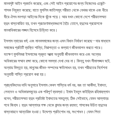
মানবসৃষ্ট আইন প্রবর্তন করেছে, এবং সেই আইন প্রয়োগের জন্য নিজেদের এজেন্ট-
শাসক নিযুক্ত করেছে; যাতে মুসলিম জাতিসমূহ শরীয়ত থেকে বেখবর থাকে এবং ধীরে
ধীরে ঐসব মনগড়া আইনের দিকে ঝুঁকে পড়ে। আর যখন কোনো দেশে শরীয়তসম্মত
হুদুদ বাস্তবায়িত হয়, তখন প্রচারণামাধ্যমগুলো হৈচৈ তোলে, হুদুদের প্রয়োগকে
মানবাধিকারের লঙ্ঘন হিসেবে চিহ্নিত করে।
ইসলাম ন্যায়ের ধর্ম; এবং মানবসমাজের জন্য এমন বিধান নির্ধারণ করেছে—যার মাধ্যমে
সমাজের প্রতিটি ব্যক্তি শান্তি, নিরাপত্তা ও কল্যাণে জীবনযাপন করতে পারে।
যতক্ষণ মুসলিমরা ইসলামের প্রকৃত আত্মা অনুযায়ী জীবনযাপন করে এবং অন্যের
অধিকারের সম্মান রক্ষা করে, কোনো সমস্যা দেখা দেয় না। কিন্তু যখন সীমালঙ্ঘন ঘটে,
অন্যায় বিস্তৃত হয়, মানুষের জীবন-সম্পদের ক্ষতিসাধন হয়, তখন শরীয়তের নির্দেশনা
অনুযায়ী শাস্তি প্রয়োগ করা হয়।
প্রাচ্যবিদদের দাবি অনুসারে ইসলাম কেবল শাস্তির ধর্ম নয়, বরং তা আকীদা, ইবাদত,
লেনদেন ও অধিকারসমূহের এক পরিপূর্ণ ব্যবস্থা। ইমাম ইবনুল কাইয়্যিম রহিমাহুল্লান
বলেন, শরীয়তসম্মত হুদুদ প্রতিষ্ঠা ইবাদতের সমতুল্য; ঠিক সেইভাবে, যেমন আল্লাহর
পথে জিহাদ। হুদুদ আল্লাহর পক্ষ থেকে বান্দার জন্য রহমত; শাসকের উচিত হুদুদের
বাস্তবায়নে আন্তরিক হওয়া। উদ্দেশ্য প্রতিশোধ নয়, সংশোধন। যেমন পিতা