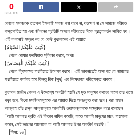
0
SHARES
কোনো সমাজকে ততক্ষণ ইসলামী সমাজ বলা যাবে না, যতক্ষণ না সে সমাজে শরীয়ত
বাস্তবায়িত হয় এবং জীবনের প্রতিটি অঙ্গনে শরীয়তের দিকে প্রত্যাবর্তন সাধিত হয়।
এটি কখনোই সম্ভব নয় যে কেউ কুরআনের এই আয়াত—
{كُتِبَ عَلَيْكُمُ الصِّيَامُ}
—থেকে রোযার ফরযিয়াত স্বীকার করবে, অথচ—
{كُتِبَ عَلَيْكُمُ الْقِصَاصُ}
—থেকে ক্বিসাসের ফরযিয়াত উপেক্ষা করবে। এটি ভাবনাতেই অসংগত যে নামাযের
ফরযিয়াত কার্যকর হবে কিন্তু রিবা (সুদ)-এর নিষেধাজ্ঞা পরিত্যক্ত থাকবে।
কুরআন মাজীদ কেবল এ উদ্দেশ্যে অবতীর্ণ হয়নি যে মৃত মানুষের কবরের পাশে তার খতম
পড়া হবে, কিংবা মসজিদসমূহকে এর আয়াত দিয়ে অলঙ্কৃত করা হবে। বরং মহান
আল্লাহ তাঁর রাসূল সাল্লাল্লাহু আলাইহি ওয়াসাল্লামকে সম্বোধন করে বলেছেন—
“আমি আপনার প্রতি এই কিতাব নাযিল করেছি, যাতে আপনি মানুষের মাঝে ফয়সালা
করেন, সেই জ্ঞানের আলোকে যা আমি আপনার উপর অবতীর্ণ করেছি।”
—[নিসা: ৮৫]