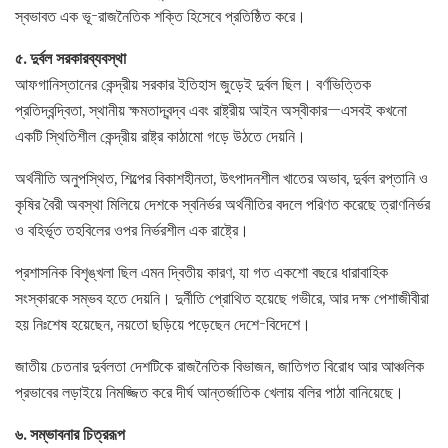
স্বভাবত এক ভূ-রাজনৈতিক শক্তি হিসেবে প্রতিষ্ঠিত করে।
৫. দুর্বল সরকারব্যবস্থা
আফগানিস্তানের কেন্দ্রীয় সরকার ইতিহাস জুড়েই দুর্বল ছিল। বর্ণভিত্তিক
প্রতিদ্বন্দ্বিতা, স্থানীয় ক্ষমতাদ্বন্দ্ব এবং রাষ্ট্রীয় আইন অস্বীকার—এসবই কখনো
একটি স্থিতিশীল কেন্দ্রীয় রাষ্ট্র কাঠামো গড়ে উঠতে দেয়নি।
অর্থনীতি অনুপস্থিত, শিল্পের বিকাশহীনতা, উৎপাদনশীল খাতের অভাব, দুর্বল রপ্তানি ও
কৃষির বৈরী অবস্থা মিলিয়ে দেশকে স্বনির্ভর অর্থনীতির বদলে পরিণত করেছে ত্রাণনির্ভর
ও বহির্ভূত তহবিলের ওপর নির্ভরশীল এক রাষ্ট্রে।
প্রশাসনিক বিশৃঙ্খলা ছিল এমন দ্বিতীয় কারণ, যা গত একশো বছরে ধারাবাহিক
সংস্কারকে সম্ভব হতে দেয়নি। দুর্নীতি প্রোথিত হয়েছে গভীরে, আর দক্ষ পেশাজীবীরা
হয় নিঃশেষ হয়েছেন, নয়তো ছড়িয়ে পড়েছেন দেশে-বিদেশে।
জাতীয় চেতনার দুর্বলতা দেশটিকে রাজনৈতিক বিভাজন, জাতিগত বিরোধ আর আঞ্চলিক
প্রভাবের লড়াইয়ে নিমজ্জিত করে দীর্ঘ আন্তর্জাতিক খেলায় বলির পাঠা বানিয়েছে।
৬. সম্ভাবনার চিত্ররূপ