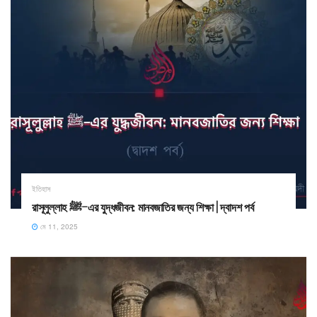
ইতিহাস
রাসূলুল্লাহ ﷺ–এর যুদ্ধজীবন: মানবজাতির জন্য শিক্ষা | দ্বাদশ পর্ব
মে 11, 2025