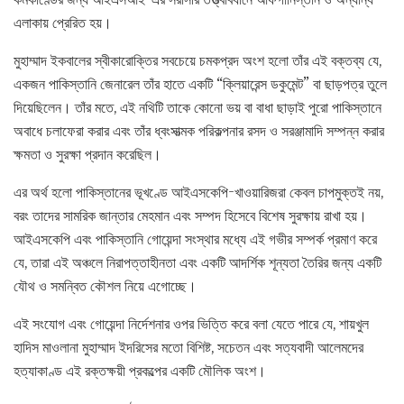
এলাকায় প্রেরিত হয়।
মুহাম্মাদ ইকবালের স্বীকারোক্তির সবচেয়ে চমকপ্রদ অংশ হলো তাঁর এই বক্তব্য যে,
একজন পাকিস্তানি জেনারেল তাঁর হাতে একটি “ক্লিয়ারেন্স ডকুমেন্ট” বা ছাড়পত্র তুলে
দিয়েছিলেন। তাঁর মতে, এই নথিটি তাকে কোনো ভয় বা বাধা ছাড়াই পুরো পাকিস্তানে
অবাধে চলাফেরা করার এবং তাঁর ধ্বংসাত্মক পরিকল্পনার রসদ ও সরঞ্জামাদি সম্পন্ন করার
ক্ষমতা ও সুরক্ষা প্রদান করেছিল।
এর অর্থ হলো পাকিস্তানের ভূখণ্ডে আইএসকেপি-খাওয়ারিজরা কেবল চাপমুক্তই নয়,
বরং তাদের সামরিক জান্তার মেহমান এবং সম্পদ হিসেবে বিশেষ সুরক্ষায় রাখা হয়।
আইএসকেপি এবং পাকিস্তানি গোয়েন্দা সংস্থার মধ্যে এই গভীর সম্পর্ক প্রমাণ করে
যে, তারা এই অঞ্চলে নিরাপত্তাহীনতা এবং একটি আদর্শিক শূন্যতা তৈরির জন্য একটি
যৌথ ও সমন্বিত কৌশল নিয়ে এগোচ্ছে।
এই সংযোগ এবং গোয়েন্দা নির্দেশনার ওপর ভিত্তি করে বলা যেতে পারে যে, শায়খুল
হাদিস মাওলানা মুহাম্মাদ ইদরিসের মতো বিশিষ্ট, সচেতন এবং সত্যবাদী আলেমদের
হত্যাকাণ্ড এই রক্তক্ষয়ী প্রকল্পের একটি মৌলিক অংশ।