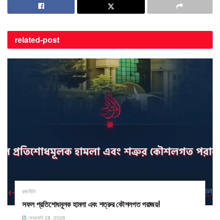
related-
post
রাজনীতি
সফল প্রতিশোধমূলক হামলা এবং শত্রুর কৌশলগত পরাজয়! ​
ফেব্রুয়ারি 28, 2026