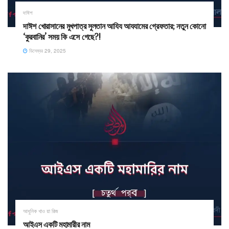
দাঈশ
দাঈশ খোরাসানের মুখপাত্র সুলতান আযিয আযযামের গ্রেফতার; নতুন কোনো
‘কুরবানির’ সময় কি এসে গেছে?!
ডিসেম্বর 29, 2025
আধুনিক খাও য়া রিজ
আইএস একটি মহামারীর নাম