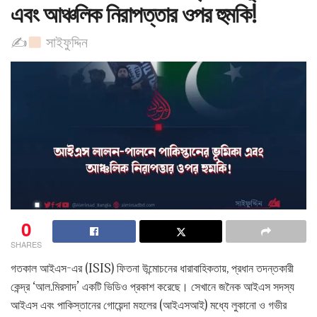
এবং আঞ্চলিক নিরাপত্তার ওপর হুমকি!
✍
​সাইফুদ্দিন
0
SHARES
গতকাল আইএস-এর (ISIS) ফিতনা উন্মোচনের ধারাবাহিকতায়, প্রধান তদন্তকারী
কেন্দ্র ‘আল.মিরসাদ’ একটি ভিডিও প্রকাশ করেছে। সেখানে জনৈক আইএস সদস্য
আইএস এবং পাকিস্তানের গোয়েন্দা মহলের (আইএসআই) মধ্যে লুকানো ও গভীর