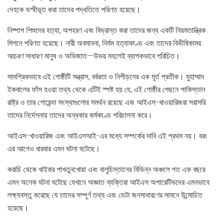
দেহকে ভস্মীভূত করা তাদের পদ্ধতিতে পরিণত হয়েছে।
নিষ্পাপ শিশুদের হত্যা, অপহরণ এবং বিভ্রান্ত করা তাদের জন্য একটি নিয়মতান্ত্রিক
মিশনে পরিণত হয়েছে। নারী অবমাননা, নির্মম হত্যাকাণ্ড এবং তাদের বিভীষিকাময়
আচরণ সাধারণ মানুষ ও অভিজাত—উভয় মহলেই ব্যাপকভাবে পরিচিত।
সামগ্রিকভাবে এই গোষ্ঠীটি সন্ত্রাস, বর্বরতা ও নিপীড়নের এক মূর্ত প্রতীক। মুহাম্মাদ
ইকবালের ফাঁস হওয়া তথ্য থেকে এটিই স্পষ্ট হয় যে, এই গোষ্ঠীর পেছনে পাকিস্তান
রাষ্ট্র ও তার গোয়েন্দা সংস্থাগুলোর সমর্থন রয়েছে এবং আইএস-খাওয়ারিজরা সরাসরি
তাদের নির্দেশনায় তাদের অন্ধকার কর্মকাণ্ড পরিচালনা করে।
আইএস-খাওয়ারিজ এবং আইএসআই-এর মধ্যে সম্পর্কের দাবি এই প্রথম নয়। বরং
এর আগেও বারবার এমন ঘটনা ঘটেছে।
করাচি থেকে খাইবার পাখতুনখোয়া এবং বালুচিস্তানের বিভিন্ন অঞ্চলে গত এক বছরে
এমন অনেক ঘটনা ঘটেছে যেখানে অজ্ঞাত ব্যক্তিরা আইএস অপারেটিভদের এমনভাবে
লক্ষ্যবস্তু করেছে যে তাদের সম্পূর্ণ তথ্য এবং ডেটা জনসাধারণের সামনে উন্মোচিত
হয়েছে।