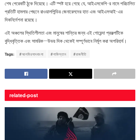
শেষ পেরেকটি ঠুকে দিয়েছে। এটি স্পষ্ট হয়ে গেছে যে, আইএসকেপি-র নামে পরিচালিত
প্রতিটি হামলার পেছনে রাওয়ালপিন্ডির জেনারেলদের হাত এবং আইএসআই-এর
দিকনির্দেশনা রয়েছে।
এই অঞ্চলের স্থিতিশীলতা এবং মানুষের শান্তির জন্য এই গোয়েন্দা প্রকল্পটিকে
বুদ্ধিবৃত্তিক এবং সামরিক—উভয় দিক থেকেই সম্পূর্ণভাবে নির্মূল করা অপরিহার্য।
Tags:
#আলমিরসাদবাংলা
#পাকিস্তান
#রাজনীতি
related-
post