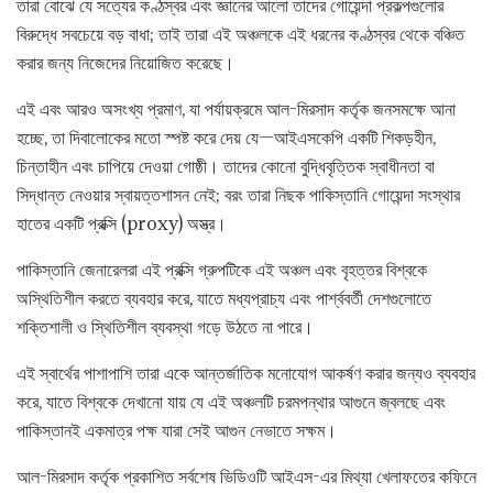
তারা বোঝে যে সত্যের কণ্ঠস্বর এবং জ্ঞানের আলো তাদের গোয়েন্দা প্রকল্পগুলোর
বিরুদ্ধে সবচেয়ে বড় বাধা; তাই তারা এই অঞ্চলকে এই ধরনের কণ্ঠস্বর থেকে বঞ্চিত
করার জন্য নিজেদের নিয়োজিত করেছে।
এই এবং আরও অসংখ্য প্রমাণ, যা পর্যায়ক্রমে আল-মিরসাদ কর্তৃক জনসমক্ষে আনা
হচ্ছে, তা দিবালোকের মতো স্পষ্ট করে দেয় যে—আইএসকেপি একটি শিকড়হীন,
চিন্তাহীন এবং চাপিয়ে দেওয়া গোষ্ঠী। তাদের কোনো বুদ্ধিবৃত্তিক স্বাধীনতা বা
সিদ্ধান্ত নেওয়ার স্বায়ত্তশাসন নেই; বরং তারা নিছক পাকিস্তানি গোয়েন্দা সংস্থার
হাতের একটি প্রক্সি (proxy) অস্ত্র।
পাকিস্তানি জেনারেলরা এই প্রক্সি গ্রুপটিকে এই অঞ্চল এবং বৃহত্তর বিশ্বকে
অস্থিতিশীল করতে ব্যবহার করে, যাতে মধ্যপ্রাচ্য এবং পার্শ্ববর্তী দেশগুলোতে
শক্তিশালী ও স্থিতিশীল ব্যবস্থা গড়ে উঠতে না পারে।
এই স্বার্থের পাশাপাশি তারা একে আন্তর্জাতিক মনোযোগ আকর্ষণ করার জন্যও ব্যবহার
করে, যাতে বিশ্বকে দেখানো যায় যে এই অঞ্চলটি চরমপন্থার আগুনে জ্বলছে এবং
পাকিস্তানই একমাত্র পক্ষ যারা সেই আগুন নেভাতে সক্ষম।
আল-মিরসাদ কর্তৃক প্রকাশিত সর্বশেষ ভিডিওটি আইএস-এর মিথ্যা খেলাফতের কফিনে