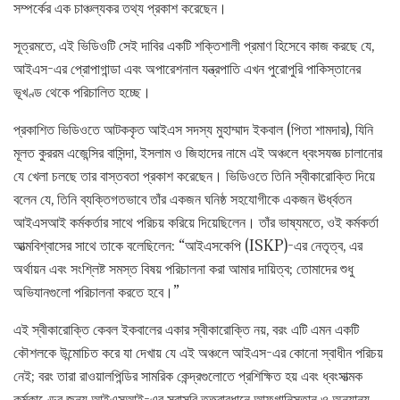
সম্পর্কের এক চাঞ্চল্যকর তথ্য প্রকাশ করেছেন।
সূত্রমতে, এই ভিডিওটি সেই দাবির একটি শক্তিশালী প্রমাণ হিসেবে কাজ করছে যে,
আইএস-এর প্রোপাগান্ডা এবং অপারেশনাল যন্ত্রপাতি এখন পুরোপুরি পাকিস্তানের
ভূখণ্ড থেকে পরিচালিত হচ্ছে।
প্রকাশিত ভিডিওতে আটককৃত আইএস সদস্য মুহাম্মাদ ইকবাল (পিতা শামদার), যিনি
মূলত কুররম এজেন্সির বাসিন্দা, ইসলাম ও জিহাদের নামে এই অঞ্চলে ধ্বংসযজ্ঞ চালানোর
যে খেলা চলছে তার বাস্তবতা প্রকাশ করেছেন। ভিডিওতে তিনি স্বীকারোক্তি দিয়ে
বলেন যে, তিনি ব্যক্তিগতভাবে তাঁর একজন ঘনিষ্ঠ সহযোগীকে একজন ঊর্ধ্বতন
আইএসআই কর্মকর্তার সাথে পরিচয় করিয়ে দিয়েছিলেন। তাঁর ভাষ্যমতে, ওই কর্মকর্তা
আত্মবিশ্বাসের সাথে তাকে বলেছিলেন: “আইএসকেপি (ISKP)-এর নেতৃত্ব, এর
অর্থায়ন এবং সংশ্লিষ্ট সমস্ত বিষয় পরিচালনা করা আমার দায়িত্ব; তোমাদের শুধু
অভিযানগুলো পরিচালনা করতে হবে।”
এই স্বীকারোক্তি কেবল ইকবালের একার স্বীকারোক্তি নয়, বরং এটি এমন একটি
কৌশলকে উন্মোচিত করে যা দেখায় যে এই অঞ্চলে আইএস-এর কোনো স্বাধীন পরিচয়
নেই; বরং তারা রাওয়ালপিন্ডির সামরিক কেন্দ্রগুলোতে প্রশিক্ষিত হয় এবং ধ্বংসাত্মক
কর্মকাণ্ডের জন্য আইএসআই-এর সরাসরি তত্ত্বাবধানে আফগানিস্তান ও অন্যান্য