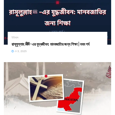
ইতিহাস
রাসূলুল্লাহ ﷺ–এর যুদ্ধজীবন: মানবজাতির জন্য শিক্ষা | নবম পর্ব
মে 3, 2025