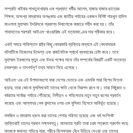
সম্প্রতি খাইবার পাখতুনখোয়ার এক প্রখ্যাত ধর্মীয় আলেম, হাজার হাজার ছাত্রের
শিক্ষক, অসংখ্য মাদ্রাসার অলঙ্কার এবং জাতীয় পর্যায়ের একজন বিশিষ্ট শায়খুল হাদিস
মাওলানা মুহাম্মাদ ইদরিসকে প্রকাশ্য দিবালোকে বাজারে শহীদ করা হয়। তাঁর
শাহাদাতের পরপরই আইএস-খাওয়ারিজ এই হত্যাকাণ্ডের দায় স্বীকার করে।
একই সময়ে পাকিস্তান রাষ্ট্র কিছু বেসরকারি ব্যক্তির মাধ্যমে এই বেদনাদায়ক
ঘটনাটিকে নিজেদের উদ্দেশ্য এবং রাজনৈতিক স্বার্থে ব্যবহারের চেষ্টা করে। তবে
মুহাম্মাদ ইকবালের মৃত্যু এবং উভয় পক্ষের সাথে তাঁর সম্পর্কের বিষয়টি একটি অত্যন্ত
চমকপ্রদ ও তাৎপর্যপূর্ণ তথ্য সামনে নিয়ে এসেছে।
আইএস-এর এই উপাদানগুলো যারা দেশের ভেতরে এবং এমনকি সারা বিশ্বে ফিতনা
ছড়ায়, তারা কোনো মুসলিমকেই তাদের ক্ষতি থেকে নিরাপদ রাখে না। তারা নিষ্ঠুরতা ও
বর্বরতার সর্বোচ্চ পর্যায়ে পৌঁছেছে; নিপীড়ন ও সহিংসতার নতুন নতুন রূপের প্রবর্তন
করেছে এবং আল্লাহর নেক বান্দাদের ওপর এক মুসিবত হিসেবে আবির্ভূত হয়েছে।
মসজিদ ও মাদরাসা ধ্বংস করা তাদের পেশায় পরিণত হয়েছে এবং ধর্ম সংশ্লিষ্ট
ব্যক্তিরাই তাদের প্রধান লক্ষ্যবস্তু। মানবতার প্রতি তারা চরম শত্রুতা প্রদর্শন করে;
মানুষকে জ্যান্ত পুড়িয়ে মারা, শরীরে বিস্ফোরক বেঁধে উড়িয়ে দেওয়া এবং তাদের