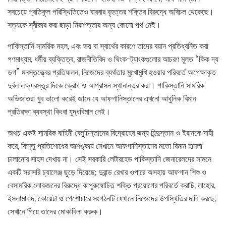
সবচেয়ে প্রতিকূল পরিস্থিতিতেও বারবার বৃহত্তর শক্তির বিরুদ্ধে অবিচল থেকেছে।
সত্যকে স্বীকার করা ছাড়া নিরাপত্তার অন্য কোনো পথ নেই।
পাকিস্তানি সামরিক মহল, এবং ভয় বা স্বার্থের কারণে তাদের বয়ান প্রতিধ্বনিত করা
গণমাধ্যম, ধর্মীয় ব্যক্তিত্ব, রাজনীতিবিদ ও থিংক-ট্যাংকগুলোর আচরণ মূলত “কিক দ্য
ডগ” মনস্তত্ত্বের প্রতিফলন, নিজেদের ব্যর্থতার মুখোমুখি হওয়ার পরিবর্তে অপেক্ষাকৃত
দুর্বল লক্ষ্যবস্তুর দিকে ক্রোধ ও আগ্রাসন স্থানান্তর করা। পাকিস্তানি সামরিক
অভিজাতরা খুব ভালো করেই জানে যে আফগানিস্তানের এখনো আধুনিক বিমান
প্রতিরক্ষা ব্যবস্থা কিংবা যুদ্ধবিমান নেই।
অথচ একই সামরিক বাহিনী বেলুচিস্তানের বিদ্রোহের জন্য হিন্দুস্তান ও ইরানকে দায়ী
করে, কিন্তু প্রতিশোধের আশঙ্কায় সেখানে আফগানিস্তানের মতো বিমান হামলা
চালানোর সাহস দেখায় না। সেই সরকারি লেটারহেড পাকিস্তানি জেনারেলদের সামনে
একটি সরাসরি চ্যালেঞ্জ ছুড়ে দিয়েছে; দুরান্ড রেখার ওপারে অসহায় আফগান শিশু ও
বেসামরিক লোকজনের বিরুদ্ধে কাপুরুষোচিত শক্তি প্রয়োগের পরিবর্তে করাচি, লাহোর,
ইসলামাবাদ, কোয়েটা ও পেশোয়ারে সংগঠনটি যেখানে নিজেদের উপস্থিতির দাবি করছে,
সেখানে গিয়ে তাদের মোকাবিলা করুক।