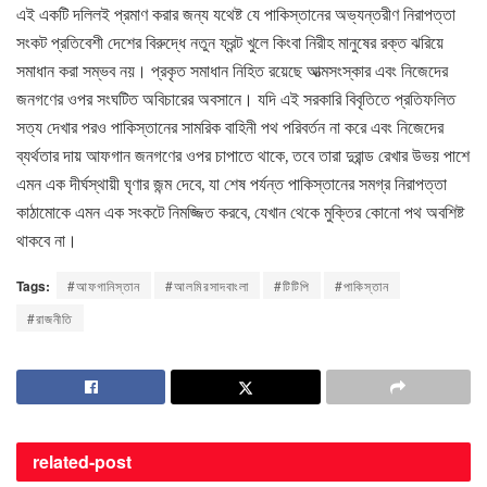
এই একটি দলিলই প্রমাণ করার জন্য যথেষ্ট যে পাকিস্তানের অভ্যন্তরীণ নিরাপত্তা
সংকট প্রতিবেশী দেশের বিরুদ্ধে নতুন ফ্রন্ট খুলে কিংবা নিরীহ মানুষের রক্ত ঝরিয়ে
সমাধান করা সম্ভব নয়। প্রকৃত সমাধান নিহিত রয়েছে আত্মসংস্কার এবং নিজেদের
জনগণের ওপর সংঘটিত অবিচারের অবসানে। যদি এই সরকারি বিবৃতিতে প্রতিফলিত
সত্য দেখার পরও পাকিস্তানের সামরিক বাহিনী পথ পরিবর্তন না করে এবং নিজেদের
ব্যর্থতার দায় আফগান জনগণের ওপর চাপাতে থাকে, তবে তারা দুরান্ড রেখার উভয় পাশে
এমন এক দীর্ঘস্থায়ী ঘৃণার জন্ম দেবে, যা শেষ পর্যন্ত পাকিস্তানের সমগ্র নিরাপত্তা
কাঠামোকে এমন এক সংকটে নিমজ্জিত করবে, যেখান থেকে মুক্তির কোনো পথ অবশিষ্ট
থাকবে না।
Tags:
#আফগানিস্তান
#আলমিরসাদবাংলা
#টিটিপি
#পাকিস্তান
#রাজনীতি
related-
post