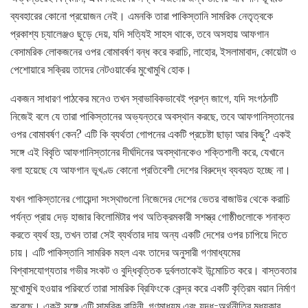
ব্যবহারের কোনো প্রয়োজন নেই। এমনকি তারা পাকিস্তানি সামরিক নেতৃত্বকে
প্রকাশ্য চ্যালেঞ্জও ছুড়ে দেয়, যদি সত্যিই সাহস থাকে, তবে অসহায় আফগান
বেসামরিক লোকজনের ওপর বোমাবর্ষণ বন্ধ করে করাচি, লাহোর, ইসলামাবাদ, কোয়েটা ও
পেশোয়ারে সক্রিয় তাদের নেটওয়ার্কের মুখোমুখি হোক।
একজন সাধারণ পাঠকের মনেও তখন স্বাভাবিকভাবেই প্রশ্ন জাগে, যদি সংগঠনটি
নিজেই বলে যে তারা পাকিস্তানের অভ্যন্তরে অবস্থান করছে, তবে আফগানিস্তানের
ওপর বোমাবর্ষণ কেন? এটি কি ব্যর্থতা গোপনের একটি প্রচেষ্টা ছাড়া আর কিছু? একই
সঙ্গে এই বিবৃতি আফগানিস্তানের দীর্ঘদিনের অবস্থানকেও শক্তিশালী করে, যেখানে
বলা হয়েছে যে আফগান ভূখণ্ড কোনো প্রতিবেশী দেশের বিরুদ্ধে ব্যবহৃত হচ্ছে না।
যখন পাকিস্তানের গোয়েন্দা সংস্থাগুলো নিজেদের দেশের ভেতর বাজাউর থেকে করাচি
পর্যন্ত প্রায় দেড় হাজার কিলোমিটার পথ অতিক্রমকারী সশস্ত্র গোষ্ঠীগুলোকে শনাক্ত
করতে ব্যর্থ হয়, তখন তারা সেই ব্যর্থতার দায় অন্য একটি দেশের ওপর চাপিয়ে দিতে
চায়। এটি পাকিস্তানি সামরিক মহল এবং তাদের অনুসারী গণমাধ্যমের
বিশ্বাসযোগ্যতার গভীর সংকট ও বুদ্ধিবৃত্তিক দুর্বলতাকেই উন্মোচিত করে। বাস্তবতার
মুখোমুখি হওয়ার পরিবর্তে তারা সামরিক ব্রিফিংকে কেন্দ্র করে একটি কৃত্রিম বয়ান নির্মাণ
করেছে। একই সঙ্গে এটি সামরিক বাহিনী, গণমাধ্যম এবং যুদ্ধ-অর্থনীতির মধ্যকার