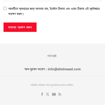
পরবর্তীতে ব্যবহারের জন্য আপনার নাম, ইমেইল ঠিকানা এবং ওয়েব ঠিকানা এই ব্রাউজারে
সংরক্ষণ করুন।
লাইব্রেরি
আল-মুরসাদ সংযোগ : info@almirsaad.com
সর্বজনীন অধিকার সকল মুসলমানের জন্য সংরক্ষিত .