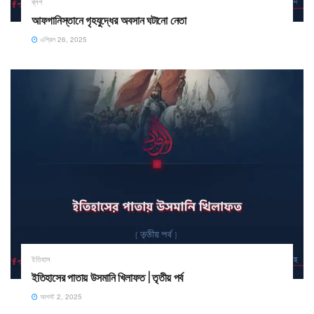
ব্লগ
আফগানিস্তানে গৃহযুদ্ধের অবসান ঘটানো নেতা
এপ্রিল 26, 2025
ইতিহাস
ইতিহাসের পাতায় উসমানি খিলাফত | তৃতীয় পর্ব
আগস্ট 2, 2025