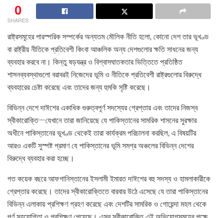
0
SHARES
রাষ্ট্রসমূহের পারস্পরিক সম্পর্কের অন্যতম মৌলিক নীতি হলো, কোনো দেশ তার ভূখণ্ড
বা রাষ্ট্রীয় নীতিকে প্রতিবেশী কিংবা আঞ্চলিক অন্য দেশগুলোর ক্ষতি সাধনের জন্য
ব্যবহার করবে না। কিন্তু ষড়যন্ত্র ও বিশ্বাসঘাতকতার ভিত্তিতে প্রতিষ্ঠিত
শাসনব্যবস্থাগুলো বরাবরই নিজেদের ভূমি ও নীতিকে প্রতিবেশী রাষ্ট্রগুলোর বিরুদ্ধে
ব্যবহারের চেষ্টা করেছে এবং তাদের জন্য হুমকি সৃষ্টি করেছে।
বিভিন্ন দেশে দাঈশের একাধিক গুরুত্বপূর্ণ সদস্যের গ্রেপ্তার এবং তাদের নিজস্ব
স্বীকারোক্তি—যেখানে তারা জানিয়েছে যে পাকিস্তানের সামরিক শাসনের সুরক্ষার
অধীনে পাকিস্তানের ভূখণ্ড থেকেই তারা কার্যক্রম পরিচালনা করছিল, এ বিষয়টির
আরও একটি সুস্পষ্ট প্রমাণ যে পাকিস্তানের ভূমি সমগ্র অঞ্চলের বিভিন্ন দেশের
বিরুদ্ধে ব্যবহার করা হচ্ছে।
গত কয়েক বছরে আফগানিস্তানের ইসলামী ইমারত দাঈশের বহু সদস্য ও হামলাকারীকে
গ্রেপ্তার করেছে। তাদের স্বীকারোক্তিতে বারবার উঠে এসেছে যে তারা পাকিস্তানের
বিভিন্ন এলাকায় প্রশিক্ষণ গ্রহণ করেছে এবং দেশটির সামরিক ও গোয়েন্দা মহল থেকে
পূর্ণ সহযোগিতা ও প্রশিক্ষণ পেয়েছে। এসব স্বীকারোক্তি এই অভিযোগসমূহের পক্ষে