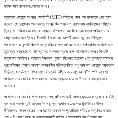
ক্রমবর্ধমান প্রমাণভাণ্ডারের অংশ।
তুরস্কের গোয়েন্দা সংস্থা এমআইটি (MIT) দাঈশের এমন এক সদস্যকে গ্রেপ্তার
করেছে, যে তুরস্কের অভ্যন্তরে সংগঠনটির প্রচার ও গণমাধ্যম কার্যক্রমের দায়িত্বে
ছিল। সে স্বীকার করেছে যে তাদের প্রশিক্ষণ ও আবাসিক কেন্দ্রগুলো পাকিস্তানের
বেলুচিস্তানে অবস্থিত। ইসলামী ইমারত এর আগেই এসব কেন্দ্রের নথিভুক্ত
প্রতিবেদন ও সুস্পষ্ট প্রমাণ আন্তর্জাতিক সম্প্রদায়ের সামনে উপস্থাপন করেছিল এবং
তুরস্কের মধ্যস্থতায় পাকিস্তানের শাসনব্যবস্থার সঙ্গে আলোচনার সময়ও বিষয়টি
উত্থাপন করেছিল। বর্তমানে বিদ্যমান প্রমাণ, বিশেষত তুরস্কে গ্রেপ্তারকৃত দাঈশের
প্রচারবিষয়ক প্রধান আহমাদ কাজানজির স্বীকারোক্তি, শুধু আফগান গোয়েন্দা ব্যবস্থার
নির্ভুলতা, সতর্কতা ও বিশ্বাসযোগ্যতাকেই নিশ্চিত করে না; বরং এটিও স্পষ্ট করে যে
পাকিস্তানের সামরিক শাসনব্যবস্থা তাদের ভূখণ্ডকে অসৎ উদ্দেশ্যে ব্যবহার করে
আসছে।
পাকিস্তানের সামরিক শাসনব্যবস্থা শুধু এই ক্ষেত্রেই তাদের ভূখণ্ডকে ব্যবহার করেনি;
বরং তারা প্রকাশ্যেই আন্তর্জাতিক চুক্তি, অঙ্গীকার এবং পররাষ্ট্রনীতির মৌলিক
নীতিমালাও লঙ্ঘন করেছে। এ ধরনের আচরণ আন্তর্জাতিক পর্যায়েও অব্যাহত রয়েছে
এবং এটি প্রমাণ করে যে শাসনব্যবস্থাটি মার্কিন ও ইসরায়েলি স্বার্থ রক্ষায় সদা