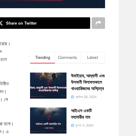
Share on Twitter
 করেছে।
াদ
Trending
Comments
Latest
ে চলে
উমাইয়াহ, আব্বাসী এবং
উসমানী খিলাফতকালে
িষ্ঠিত
খাওয়ারিজদের অস্তিত্ব
লেন।
অক্টোবর 28, 2024
ন। সে
আইএস একটি
মহামারীর নাম
 করা হলো।
জুলাই 4, 2024
নিল। এ