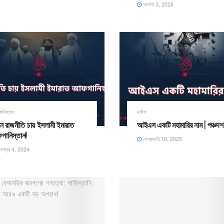
আগস্ট 3, 2026
নিস্তান
দাঈশ
ন রাজনীতি চায় ইসলামী ইমারাত
আইএস একটি মহামারির নাম | পঞ্চদশ প
ানিস্তান!
ফেব্রুয়ারি 18, 2025
েম্বর 4, 2024