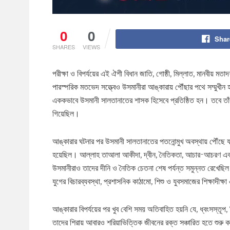
0
0
Shar
SHARES
VIEWS
পরীক্ষা ও বিপর্যয়ের এই ঐশী বিধান জাতি, গোষ্ঠী, মিল্লাত, মানবীয়
পারস্পরিক মতভেদ সত্ত্বেও উসমানীরা আঙ্কারায় পৌঁছার পথে সম্মুখীন হ
এককভাবে উসমানী সালতানাতের শাসক হিসেবে প্রতিষ্ঠিত হন। তবে তাঁর ক
গিয়েছিল।
আঙ্কারার ঘটনার পর উসমানী সালতানাতের পতনোন্মুখ অবস্থায় পৌঁছে যাওয়
হয়েছিল। আল্লাহ তাআলা আকীদা, দ্বীন, নৈতিকতা, আচার-আচরণ এবং ত
উসমানীরাও তাদের দীনি ও নৈতিক চেতনা শেষ পর্যন্ত সমুন্নত রেখেছিল। 
যুগের বিচারব্যবস্থা, প্রশাসনিক কাঠামো, শিশু ও যুবসমাজের শিক্ষাদীক্ষা
আঙ্কারার বিপর্যয়ের পর খুব বেশি সময় অতিবাহিত হয়নি যে, ধ্বংসস্তূপ,
তাদের শিরায় আবারও শরিয়াভিত্তিক জীবনের রক্ত সঞ্চারিত হতে শুরু ক