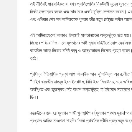
এই নীতিরই ধারাবাহিকতায়, যখন গ্যালিপোলির নিকটবর্তী যুদ্ধে সুলতা
নিকট হস্তান্তর করেন এবং তাঁর সঙ্গে একটি চুক্তি সম্পাদন করেন। 
এবং এশিয়ার সেই সব আমিরাতকে পুনরায় তাঁর নতুন রাষ্ট্রের অধীন আন
এই আমিরাতগুলো আবারও উসমানী সালতানাতের অন্তর্ভুক্ত হয়ে যায়। সু
হিসেবে পরিচয় দিত। সে সুলতানের ভাই মূসার বাহিনীতে যোগ দেয় এবং উস
বায়েজিদ তাকে নিজের ঘনিষ্ঠ বন্ধু ও আস্থাভাজন হিসেবে গ্রহণ করে
ওঠে।
প্রসিদ্ধ ঐতিহাসিক গ্রন্থ আশ-শাকাইক আন-নু‘মানিয়্যা-এর রচয়িত
“শাইখ বদরুদ্দীন মাহমুদ ইবন ইসরাঈল, যিনি ইবন সিমাউনাহ নামে অধি
অবস্থিত এবং তুরস্কের সেই অংশে অন্তর্ভুক্ত, যা ইউরোপ মহাদেশে 
ছিল।
বদরুদ্দীনের জন্ম হয় সুলতান গাজী খুদাওন্দিগার (সুলতান প্রথম মুরাদ
প্রখ্যাত আলিম মাওলানা শাহদীর নিকট প্রাথমিক দ্বীনি গ্রন্থসমূহ অ