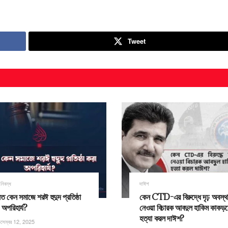
Tweet
য় নিবন্ধ
দাঈশ
ত কেন সমাজে শরঈ হুদুদ প্রতিষ্ঠা
কেন CTD-এর বিরুদ্ধে দৃঢ় অবস্থ
 অপরিহার্য?
নেওয়া বিচারক আবদুল হাকিম কাকড়
হত্যা করল দাঈশ?
সেম্বর 12, 2025