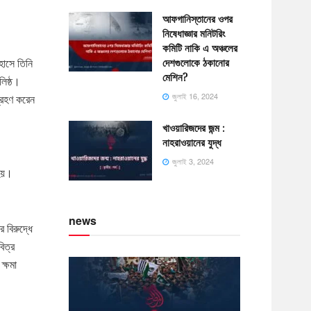
আফগানিস্তানের ওপর
নিষেধাজ্ঞার মনিটরিং
কমিটি নাকি এ অঞ্চলের
দেশগুলোকে ঠকানোর
হাসে তিনি
মেশিন?
লিষ্ঠ।
জুলাই 16, 2024
গ্রহণ করেন
খাওয়ারিজদের জন্ম :
নাহরাওয়ানের যুদ্ধ
জুলাই 3, 2024
 হয়।
news
 বিরুদ্ধে
িত্র
ক্ষমা