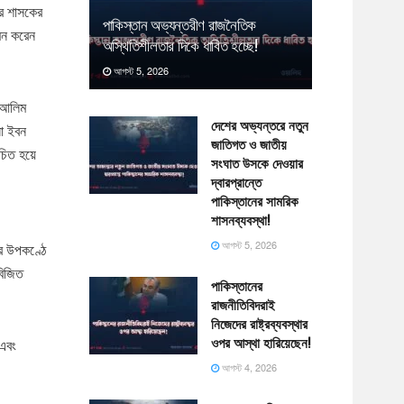
ার শাসকের
পাকিস্তান অভ্যন্তরীণ রাজনৈতিক
মন করেন
অস্থিতিশীলতার দিকে ধাবিত হচ্ছে!
আগস্ট 5, 2026
ম আলিম
দেশের অভ্যন্তরে নতুন
সা ইবন
জাতিগত ও জাতীয়
িচিত হয়ে
সংঘাত উসকে দেওয়ার
দ্বারপ্রান্তে
পাকিস্তানের সামরিক
শাসনব্যবস্থা!
আগস্ট 5, 2026
এর উপকণ্ঠে
বিজিত
পাকিস্তানের
রাজনীতিবিদরাই
নিজেদের রাষ্ট্রব্যবস্থার
ওপর আস্থা হারিয়েছেন!
 এবং
আগস্ট 4, 2026