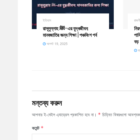
ইতিহাস
রাজন
রাসূলুল্লাহ ﷺ–এর যুদ্ধজীবন:
নির
মানবজাতির জন্য শিক্ষা | পঞ্চবিংশ পর্ব
পাক
বড়
আগস্ট 19, 2025
মা
মন্তব্য করুন
আপনার ই-মেইল এ্যাড্রেস প্রকাশিত হবে না।
চিহ্নিত বিষয়গুলো আবশ্য
*
কমেন্ট
*