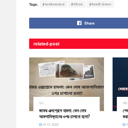
Tags:
#আলমিরসাদবাংলা
#ইতিহাস
#উসমানী খিলাফত
Share
related-
post
ব্লগ
ধর্মী
জাফর এক্সপ্রেসে হামলা: কেন দোষ
শেষ
আফগানিস্তানের ওপর চাপানো হলো?
করা
মার্চ 15, 2025
ডি