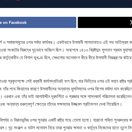
e on Facebook
 মতাদর্শ ও সমাজসমূহের ওপর সর্বদা কার্যকর। একইভাবে উসমানী সালতানাতও এই পথ অতিক্রম
ওয়া সংকটের বিরুদ্ধে দৃঢ়ভাবে অবিচল ছিল। অবশেষে ১৪১৩ খ্রিষ্টাব্দে সুলতান প্রথম মুহাম্ম
র্তৃত্বাধীন যে বিশাল ভূখণ্ড ছিল, সেগুলোর অনেকাংশ ধীরে ধীরে উসমানী নিয়ন্ত্রণের বাইর
া প্রকৃতপক্ষে সেই রব্বানী কার্যপদ্ধতিরই ফল ছিল, যার ভিত্তির ওপর এই মহান রাষ্ট্র প্রত
াঁর পথে জিহাদের কারণে উসমানীদের অন্যান্য মুসলিমদের ওপর বিশেষ মর্যাদা দান করেছি
ওরখান এবং তাঁর ভাই আলাউদ্দীন দূরদর্শিতা ও প্রজ্ঞার সঙ্গে শাসনকার্য পরিচালনা করেছিলে
 এবং অন্যান্য গুরুত্বপূর্ণ ক্ষেত্রে তাঁদের সক্ষমতার উজ্জ্বল প্রতিফলন দেখা গিয়েছিল।
 বিপর্যয় ও বিরানভূমির ওপর পুনরায় একটি রাষ্ট্র গড়ে তোলা হলো। হারানো শক্তি পুনরুদ্ধার
রল। দৃঢ় সংকল্প ও অটল মনোবল নিয়ে তারা পুনরায় ক্ষমতা ও কর্তৃত্ব নিজেদের হাতে তুলে 