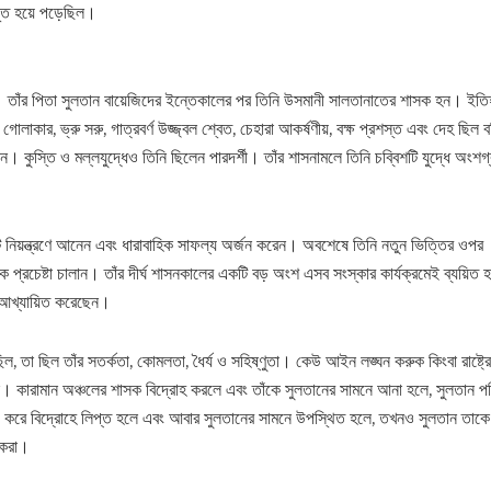
িভূত হয়ে পড়েছিল।
করেন। তাঁর পিতা সুলতান বায়েজিদের ইন্তেকালের পর তিনি উসমানী সালতানাতের শাসক হন। ইতি
গোলাকার, ভ্রু সরু, গাত্রবর্ণ উজ্জ্বল শ্বেত, চেহারা আকর্ষণীয়, বক্ষ প্রশস্ত এবং দেহ ছিল ব
কুস্তি ও মল্লযুদ্ধেও তিনি ছিলেন পারদর্শী। তাঁর শাসনামলে তিনি চব্বিশটি যুদ্ধে অংশ
ের সংকট নিয়ন্ত্রণে আনেন এবং ধারাবাহিক সাফল্য অর্জন করেন। অবশেষে তিনি নতুন ভিত্তির ওপর
্মক প্রচেষ্টা চালান। তাঁর দীর্ঘ শাসনকালের একটি বড় অংশ এসব সংস্কার কার্যক্রমেই ব্যয়িত
ে আখ্যায়িত করেছেন।
িল, তা ছিল তাঁর সতর্কতা, কোমলতা, ধৈর্য ও সহিষ্ণুতা। কেউ আইন লঙ্ঘন করুক কিংবা রাষ্ট্রের
। কারামান অঞ্চলের শাসক বিদ্রোহ করলে এবং তাঁকে সুলতানের সামনে আনা হলে, সুলতান পব
গ করে বিদ্রোহে লিপ্ত হলে এবং আবার সুলতানের সামনে উপস্থিত হলে, তখনও সুলতান তাকে 
ত করা।