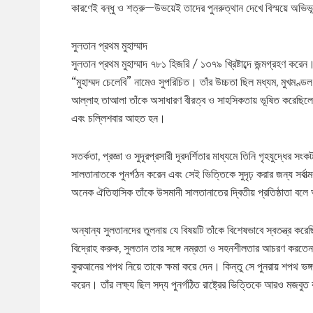
কারণেই বন্ধু ও শত্রু—উভয়েই তাদের পুনরুত্থান দেখে বিস্ময়ে অভ
সুলতান প্রথম মুহাম্মাদ
সুলতান প্রথম মুহাম্মাদ ৭৮১ হিজরি / ১৩৭৯ খ্রিষ্টাব্দে জন্মগ্রহণ 
“মুহাম্মদ চেলেবি” নামেও সুপরিচিত। তাঁর উচ্চতা ছিল মধ্যম, মুখমণ্ডল 
আল্লাহ তাআলা তাঁকে অসাধারণ বীরত্ব ও সাহসিকতায় ভূষিত করেছিলেন। 
এবং চল্লিশবার আহত হন।
সতর্কতা, প্রজ্ঞা ও সুদূরপ্রসারী দূরদর্শিতার মাধ্যমে তিনি গৃহযুদ্ধ
সালতানাতকে পুনর্গঠন করেন এবং সেই ভিত্তিকে সুদৃঢ় করার জন্য সর্বাত
অনেক ঐতিহাসিক তাঁকে উসমানী সালতানাতের দ্বিতীয় প্রতিষ্ঠাতা বল
অন্যান্য সুলতানদের তুলনায় যে বিষয়টি তাঁকে বিশেষভাবে স্বতন্ত্র করেছ
বিদ্রোহ করুক, সুলতান তার সঙ্গে নম্রতা ও সহনশীলতার আচরণ করতেন
কুরআনের শপথ নিয়ে তাকে ক্ষমা করে দেন। কিন্তু সে পুনরায় শপথ ভঙ্
করেন। তাঁর লক্ষ্য ছিল সদ্য পুনর্গঠিত রাষ্ট্রের ভিত্তিকে আরও মজবু