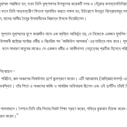
ন মুহাম্মদ পরাজিত হন, তখন তিনি কৃষ্ণসাগর উপকূলের কয়েকটি নগর ও নৌবন্দর কনস্তানতিনিয়
এর ফলে তিনি অভ্যন্তরীণ ফিতনা প্রশমিত করতে সক্ষম হন, ইউরোপে উদ্ভূত বিদ্রোহসমূহ দ
েন, যাদের আমীর তৈমুর উসমানীদের বিরুদ্ধে উসকে দিয়েছিলেন।
লতান মুহাম্মদের যুগে বদরুদ্দীন নামে এক ব্যক্তি আবির্ভূত হয়, যে নিজেকে একজন মুসলি
মানী রাষ্ট্রের সর্বোচ্চ ধর্মীয় ও বিচারিক পদ ‘কাজিউল আসকার’-এর দায়িত্ব লাভ করে। মূ
ন। ফলে সাধারণ মানুষের মাঝেও সে একজন ধর্মীয় ও আকীদাগত নেতৃত্বের প্রতীক হিসেবে পর
া লিখেছেন—
ক পরিচিত, রুম অঞ্চলের সিমাউনাহ দুর্গে জন্মগ্রহণ করেন। এটি আদরানাহ (আদ্রিয়ানোপল)-
অবস্থিত। তাঁর পিতা এ অঞ্চলের কাজি ও সামরিক অধিনায়ক ছিলেন এবং এই দুর্গটিও তাঁরই 
)-এর শাসনামলে। শৈশবে তিনি তাঁর পিতার নিকট শিক্ষা গ্রহণ করেন, পবিত্র কুরআন হিফজ করেন
ধ্যয়ন করেন।”