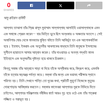
0
SHARES
আবু রাইয়ান হামিদী
আল্লাহ তাআলা তাঁর প্রিয় রাসূল মুহাম্মাদ সাল্লাল্লাহু আলাইহি ওয়াসাল্লামকে এমন
এক সমাজে প্রেরন করেন— যার ভিত্তি ডুবে ছিল অন্ধকার ও অজ্ঞতার অতলে। সেই
অমানিশার ঘোর থেকে মানবতার মুক্তি ঘটাতে তিনি আবির্ভূত হন এক আলোকবর্তিকা
হয়ে। ইহসান, ইকরাম এবং অতুলনীয় আখলাকের মাধ্যমে তিনি মানুষকে ইসলামের
সুশীতল ছায়াতলে আসার আহ্বান করেন। তাঁর দাওয়াহর এ অনন্য পদ্ধতি মানব
ইতিহাসে এক অনুসরণীয় দৃষ্টান্ত হয়ে থাকবে চিরকাল।
কিন্তু সমাজ তাঁর আহ্বানে সাড়া না দিয়ে তাঁকে অস্বীকার করে, বিদ্রূপ করে, এমনকি
তাঁকে হত্যার ষড়যন্ত্র পর্যন্ত করে। মক্কা তাঁর জন্য এক ভয়াবহ পরীক্ষার স্থানে
পরিণত হয়। তিনি সেখানে শান্তি তো দূরের কথা, প্রতিটি মুহূর্তে নিজেকে মৃত্যুর
দোরগোড়ায় আবিষ্কার করতেন। মক্কার কাফেররা আল্লাহর নূরকে নিভিয়ে দিতে
চাইলেও, আল্লাহর পরিকল্পনায় নবীজির বার্তা আরও দৃঢ় হয়ে ওঠে এবং তাঁর শত্রুরা
লজ্জিত ও পরাভূত হয়।