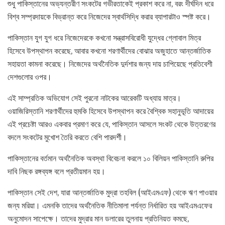
শুধু পাকিস্তানের অভ্যন্তরীণ সংকটের গভীরতাকেই প্রকাশ করে না, বরং দীর্ঘদিন ধরে
বিশ্ব সম্প্রদায়কে বিভ্রান্ত করে নিজেদের স্বার্থসিদ্ধি করার ব্যাপারটাও স্পষ্ট করে।
পাকিস্তান যুগ যুগ ধরে নিজেদেরকে কখনো সন্ত্রাসবিরোধী যুদ্ধের গ্লোবাল মিত্র
হিসেবে উপস্থাপন করেছে, আবার কখনো শরণার্থীদের বোঝার অজুহাতে আন্তর্জাতিক
সহায়তা কামনা করেছে। নিজেদের অর্থনৈতিক দুর্দশার জন্য দায় চাপিয়েছে প্রতিবেশী
দেশগুলোর ওপর।
এই সাম্প্রতিক অভিযোগ সেই পুরনো নাটকের আরেকটি অধ্যায় মাত্র।
ওয়াজিরিস্তানি শরণার্থীদের হুমকি হিসেবে উপস্থাপন করে বৈশ্বিক সহানুভূতি আদায়ের
এই প্রচেষ্টা আরও একবার প্রমাণ করে যে, পাকিস্তান আসলে সংকট থেকে উত্তরণের
বদলে সংকটের মুখোশ তৈরি করতে বেশি পারদর্শী।
পাকিস্তানের বর্তমান অর্থনৈতিক অবস্থা বিবেচনা করলে ১০ বিলিয়ন পাকিস্তানি রুপির
দাবি নিছক রঙ্গব্যঙ্গ বলে প্রতীয়মান হয়।
পাকিস্তান সেই দেশ, যারা আন্তর্জাতিক মুদ্রা তহবিল (আইএমএফ) থেকে ঋণ পাওয়ার
জন্য মরিয়া। এমনকি তাদের অর্থনৈতিক নীতিমালা পর্যন্ত নির্ধারিত হয় আইএমএফের
অনুমোদন সাপেক্ষে। তাদের মুদ্রার মান ডলারের তুলনায় প্রতিনিয়ত কমছে,