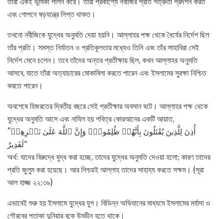
তারা একই ভূমিকা পালন করে। তারা প্রকাশ্যে নবীজির প্রতি শত্রুতা প্রদর্শন করত
এবং গোপনে ষড়যন্ত্রে লিপ্ত থাকত।
তখনো নবীজিকে যুদ্ধের অনুমতি দেয়া হয়নি। আল্লাহর পক্ষ থেকে ধৈর্যের নির্দেশ ছিল
তাঁর প্রতি। সমস্ত নির্যাতন ও প্রতিকূলতার মধ্যেও তিনি এবং তাঁর সাহাবিরা সেই
নির্দেশ মেনে চলেন। তবে তাঁদের অন্তর প্রতীক্ষায় ছিল, কখন আল্লাহর অনুমতি
আসবে, যাতে তাঁরা অত্যাচারের মোকাবিলা করতে পারেন এবং ইসলামের সুরক্ষা নিশ্চিত
করতে পারেন।
অবশেষে হিজরতের দ্বিতীয় বছরে সেই প্রতীক্ষার অবসান ঘটে। আল্লাহর পক্ষ থেকে
যুদ্ধের অনুমতি আসে এবং নাযিল হয় পবিত্র কোরআনের একটি আয়াত,
”أُذِنَ لِلَّذِينَ يُقَٰتَلُونَ بِأَنَّهُمۡ ظُلِمُواْۚ وَإِنَّ ٱللَّهَ عَلَىٰ نَصۡرِهِمۡ
لَقَدِيرٌ“
অর্থ: যাদের বিরুদ্ধে যুদ্ধ করা হচ্ছে, তাদের যুদ্ধের অনুমতি দেওয়া হলো; কারণ তাদের
প্রতি জুলুম করা হয়েছে। আর নিশ্চয়ই আল্লাহ তাদের সাহায্য করতে সক্ষম। (সূরা
আল হাজ্জ ২২:৩৯)
এভাবেই শুরু হয় ইসলামে যুদ্ধের যুগ। বিভিন্ন অভিযানের মাধ্যমে ইসলামের মর্যাদা ও
গৌরবের পতাকা দুনিয়ার বুকে উড্ডীন হতে থাকে।