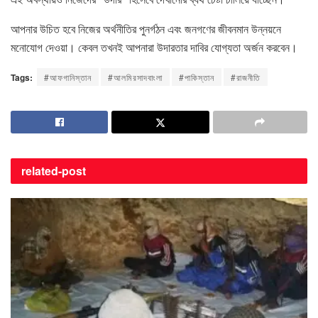
আপনার উচিত হবে নিজের অর্থনীতির পুনর্গঠন এবং জনগণের জীবনমান উন্নয়নে
মনোযোগ দেওয়া। কেবল তখনই আপনারা উদারতার দাবির যোগ্যতা অর্জন করবেন।
Tags:
#আফগানিস্তান
#আলমিরসাদবাংলা
#পাকিস্তান
#রাজনীতি
related-
post