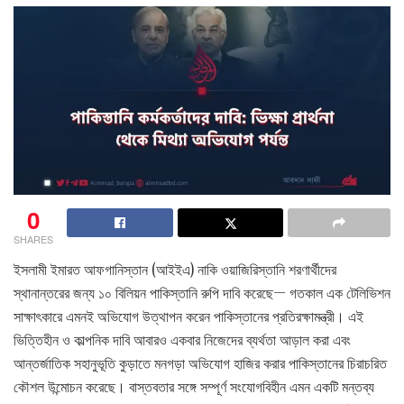
0
SHARES
ইসলামী ইমারত আফগানিস্তান (আইইএ) নাকি ওয়াজিরিস্তানি শরণার্থীদের
স্থানান্তরের জন্য ১০ বিলিয়ন পাকিস্তানি রুপি দাবি করেছে— গতকাল এক টেলিভিশন
সাক্ষাৎকারে এমনই অভিযোগ উত্থাপন করেন পাকিস্তানের প্রতিরক্ষামন্ত্রী। এই
ভিত্তিহীন ও কাল্পনিক দাবি আবারও একবার নিজেদের ব্যর্থতা আড়াল করা এবং
আন্তর্জাতিক সহানুভূতি কুড়াতে মনগড়া অভিযোগ হাজির করার পাকিস্তানের চিরাচরিত
কৌশল উন্মোচন করেছে। বাস্তবতার সঙ্গে সম্পূর্ণ সংযোগবিহীন এমন একটি মন্তব্য