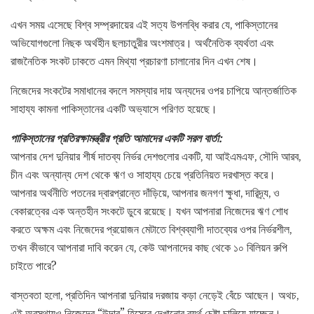
এখন সময় এসেছে বিশ্ব সম্প্রদায়ের এই সত্য উপলব্ধি করার যে, পাকিস্তানের
অভিযোগগুলো নিছক অর্থহীন ছলচাতুরীর অংশমাত্র। অর্থনৈতিক ব্যর্থতা এবং
রাজনৈতিক সংকট ঢাকতে এমন মিথ্যা প্রচারণা চালানোর দিন এখন শেষ।
নিজেদের সংকটের সমাধানের বদলে সমস্যার দায় অন্যদের ওপর চাপিয়ে আন্তর্জাতিক
সাহায্য কামনা পাকিস্তানের একটি অভ্যাসে পরিণত হয়েছে।
পাকিস্তানের প্রতিরক্ষামন্ত্রীর প্রতি আমাদের একটি সরল বার্তা:
আপনার দেশ দুনিয়ার শীর্ষ দাতব্য নির্ভর দেশগুলোর একটি, যা আইএমএফ, সৌদি আরব,
চীন এবং অন্যান্য দেশ থেকে ঋণ ও সাহায্য চেয়ে প্রতিনিয়ত দরখাস্ত করে।
আপনার অর্থনীতি পতনের দ্বারপ্রান্তে দাঁড়িয়ে, আপনার জনগণ ক্ষুধা, দারিদ্র্য, ও
বেকারত্বের এক অন্তহীন সংকটে ডুবে রয়েছে। যখন আপনারা নিজেদের ঋণ শোধ
করতে অক্ষম এবং নিজেদের প্রয়োজন মেটাতে বিশ্বব্যাপী দাতব্যের ওপর নির্ভরশীল,
তখন কীভাবে আপনারা দাবি করেন যে, কেউ আপনাদের কাছ থেকে ১০ বিলিয়ন রুপি
চাইতে পারে?
বাস্তবতা হলো, প্রতিদিন আপনারা দুনিয়ার দরজায় কড়া নেড়েই বেঁচে আছেন। অথচ,
এই অবস্থায়ও নিজেদের “উদার” হিসেবে দেখানোর ব্যর্থ চেষ্টা চালিয়ে যাচ্ছেন।