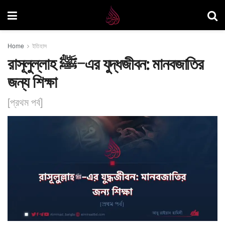
Home
ইতিহাস
রাসূলুল্লাহ ﷺ–এর যুদ্ধজীবন: মানবজাতির
জন্য শিক্ষা
[প্রথম পর্ব]