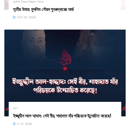
মুসলিম উম্মাহর উজ্জ্বল নক্ষত্র
তৃতীয় উমার: মুসলিম গৌরব পুনরুদ্ধারের নাম! ​
এপ্রিল 24, 2026
ব্লগ
ইজ্জুদ্দীন আল-হাদ্দাদ: সেই বীর, শাহাদাত যাঁর পরিচয়কে উন্মোচিত করেছে!
মে 19, 2026