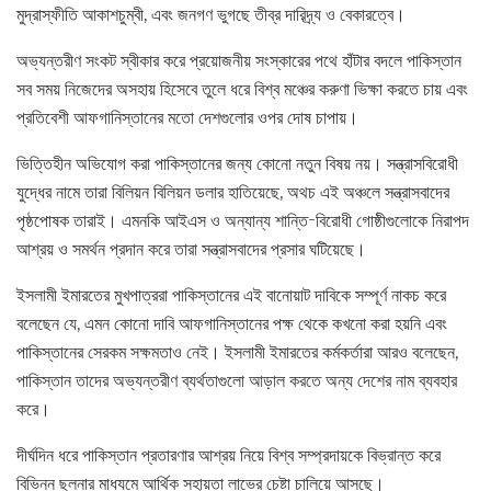
মুদ্রাস্ফীতি আকাশচুম্বী, এবং জনগণ ভুগছে তীব্র দারিদ্র্য ও বেকারত্বে।
অভ্যন্তরীণ সংকট স্বীকার করে প্রয়োজনীয় সংস্কারের পথে হাঁটার বদলে পাকিস্তান
সব সময় নিজেদের অসহায় হিসেবে তুলে ধরে বিশ্ব মঞ্চের করুণা ভিক্ষা করতে চায় এবং
প্রতিবেশী আফগানিস্তানের মতো দেশগুলোর ওপর দোষ চাপায়।
ভিত্তিহীন অভিযোগ করা পাকিস্তানের জন্য কোনো নতুন বিষয় নয়। সন্ত্রাসবিরোধী
যুদ্ধের নামে তারা বিলিয়ন বিলিয়ন ডলার হাতিয়েছে, অথচ এই অঞ্চলে সন্ত্রাসবাদের
পৃষ্ঠপোষক তারাই। এমনকি আইএস ও অন্যান্য শান্তি-বিরোধী গোষ্ঠীগুলোকে নিরাপদ
আশ্রয় ও সমর্থন প্রদান করে তারা সন্ত্রাসবাদের প্রসার ঘটিয়েছে।
ইসলামী ইমারতের মুখপাত্ররা পাকিস্তানের এই বানোয়াট দাবিকে সম্পূর্ণ নাকচ করে
বলেছেন যে, এমন কোনো দাবি আফগানিস্তানের পক্ষ থেকে কখনো করা হয়নি এবং
পাকিস্তানের সেরকম সক্ষমতাও নেই। ইসলামী ইমারতের কর্মকর্তারা আরও বলেছেন,
পাকিস্তান তাদের অভ্যন্তরীণ ব্যর্থতাগুলো আড়াল করতে অন্য দেশের নাম ব্যবহার
করে।
দীর্ঘদিন ধরে পাকিস্তান প্রতারণার আশ্রয় নিয়ে বিশ্ব সম্প্রদায়কে বিভ্রান্ত করে
বিভিন্ন ছলনার মাধ্যমে আর্থিক সহায়তা লাভের চেষ্টা চালিয়ে আসছে।