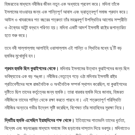
হিজরতের মাধ্যমে নবীজির জীবন নতুন এক অধ্যায়ে প্রবেশ করে। মদিনা তাঁকে
ইসলামের দাওয়াহর জন্য এক শান্তিপূর্ণ আবাস এবং ভ্রাতৃত্বপূর্ণ সমাজ প্রদান করে।
আউস ও খাযরাজের শত বছরের শত্রুতা তাঁর মহত্ত্বপূর্ণ উপস্থিতির আলোয় সম্প্রীতি
ও ঐক্যের অটুট বন্ধনে পরিণত হয়। মদিনা একটি আদর্শ ইসলামী রাষ্ট্রে রূপান্তরিত
হতে শুরু করে।
তবে নবী সাল্লাল্লাহু আলাইহি ওয়াসাল্লাম এই শান্তি ও স্থিতির মধ্যে দু’টি বড়
হুমকির মুখোমুখি হন।
প্রথম হুমকি ছিল কুরাইশদের থেকে।
মদিনায় ইসলামের উত্থান কুরাইশদের জন্য ছিল
ভবিষ্যতের এক বড় শঙ্কা। নবীজির নেতৃত্বে গড়ে ওঠা মদিনার ইসলামী রাষ্ট্র
প্রতিবেশীদের সঙ্গে রাজনৈতিক ও অর্থনৈতিক সম্পর্ক স্থাপন করেছিল, যা কুরাইশদের
দৃষ্টিতে ছিল তাদের কর্তৃত্বের জন্য হুমকি। তারা বারবার হুমকি দিয়ে জানায়, হিজরত
নবীজিকে তাদের শাস্তি থেকে রক্ষা করতে পারবে না। এই শত্রুতাপূর্ণ পরিস্থিতি
নবীজির অন্তরে গভীর উদ্বেগ সৃষ্টি করেছিল, বিশেষত তাঁর সাহাবিদের সুরক্ষা নিয়ে।
দ্বিতীয় হুমকি এসেছিল ইয়াহুদিদের পক্ষ থেকে।
ইতিহাসের পাতাগুলি তাদের ধূর্ততা,
বিদ্বেষ এবং ষড়যন্ত্রের মাধ্যমে সমাজে বিষ ছড়ানোর দাস্তান দিয়ে ভরপুর। মদিনাতেও