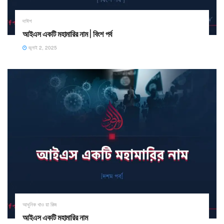
দাঈশ
আইএস একটি মহামারির নাম | বিংশ পর্ব
জুলাই 2, 2025
আধুনিক খাও য়া রিজ
আইএস একটি মহামারির নাম