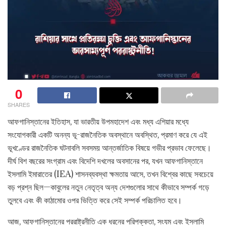
0
SHARES
আফগানিস্তানের ইতিহাস, যা ভারতীয় উপমহাদেশ এবং মধ্য এশিয়ার মধ্যে
সংযোগকারী একটি অনন্য ভূ-রাজনৈতিক অবস্থানে অবস্থিত, প্রমাণ করে যে এই
ভূখণ্ডের রাজনৈতিক ঘটনাবলি সবসময় আন্তর্জাতিক বিষয়ে গভীর প্রভাব ফেলেছে।
দীর্ঘ বিশ বছরের সংগ্রাম এবং বিদেশি দখলের অবসানের পর, যখন আফগানিস্তানে
ইসলামি ইমারাতের (IEA) শাসনব্যবস্থা ক্ষমতায় আসে, তখন বিশ্বের কাছে সবচেয়ে
বড় প্রশ্ন ছিল—কাবুলের নতুন নেতৃত্ব অন্য দেশগুলোর সাথে কীভাবে সম্পর্ক গড়ে
তুলবে এবং কী কাঠামোর ওপর ভিত্তি করে সেই সম্পর্ক পরিচালিত হবে।
আজ, আফগানিস্তানের পররাষ্ট্রনীতি এক ধরনের পরিপক্কতা, সংযম এবং ইসলামি