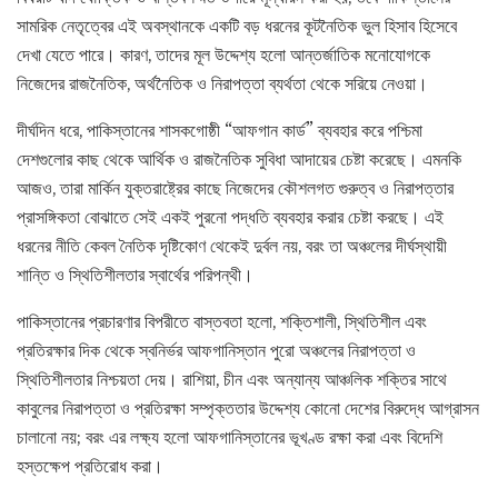
সামরিক নেতৃত্বের এই অবস্থানকে একটি বড় ধরনের কূটনৈতিক ভুল হিসাব হিসেবে
দেখা যেতে পারে। কারণ, তাদের মূল উদ্দেশ্য হলো আন্তর্জাতিক মনোযোগকে
নিজেদের রাজনৈতিক, অর্থনৈতিক ও নিরাপত্তা ব্যর্থতা থেকে সরিয়ে নেওয়া।
দীর্ঘদিন ধরে, পাকিস্তানের শাসকগোষ্ঠী “আফগান কার্ড” ব্যবহার করে পশ্চিমা
দেশগুলোর কাছ থেকে আর্থিক ও রাজনৈতিক সুবিধা আদায়ের চেষ্টা করেছে। এমনকি
আজও, তারা মার্কিন যুক্তরাষ্ট্রের কাছে নিজেদের কৌশলগত গুরুত্ব ও নিরাপত্তার
প্রাসঙ্গিকতা বোঝাতে সেই একই পুরনো পদ্ধতি ব্যবহার করার চেষ্টা করছে। এই
ধরনের নীতি কেবল নৈতিক দৃষ্টিকোণ থেকেই দুর্বল নয়, বরং তা অঞ্চলের দীর্ঘস্থায়ী
শান্তি ও স্থিতিশীলতার স্বার্থের পরিপন্থী।
পাকিস্তানের প্রচারণার বিপরীতে বাস্তবতা হলো, শক্তিশালী, স্থিতিশীল এবং
প্রতিরক্ষার দিক থেকে স্বনির্ভর আফগানিস্তান পুরো অঞ্চলের নিরাপত্তা ও
স্থিতিশীলতার নিশ্চয়তা দেয়। রাশিয়া, চীন এবং অন্যান্য আঞ্চলিক শক্তির সাথে
কাবুলের নিরাপত্তা ও প্রতিরক্ষা সম্পৃক্ততার উদ্দেশ্য কোনো দেশের বিরুদ্ধে আগ্রাসন
চালানো নয়; বরং এর লক্ষ্য হলো আফগানিস্তানের ভূখণ্ড রক্ষা করা এবং বিদেশি
হস্তক্ষেপ প্রতিরোধ করা।