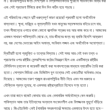
না। রাওয়ালপিন্ডির জন্য দেশপ্রেম ও বিশ্বাসঘাতকতার পুরোনো সার্টিফিকেট বিক্রি করা
এবং সেই প্রতারণা টিকিয়ে রাখা দিন দিন কঠিন হয়ে পড়ছে।
এই পরিবর্তনের পেছনে দুটি গুরুত্বপূর্ণ কারণ রয়েছে! প্রথমটি হলো অর্থনৈতিক
বাস্তবতা। ক্ষুধা, দারিদ্র্য ও মূল্যস্ফীতি যখন মানুষের সহ্যক্ষমতার বাইরে চলে যায়,
তখন সীমান্তের ওপারে থাকা কোনো কাল্পনিক শত্রুর ভয় আর কাজ করে না। আজকের
একজন সাধারণ পাকিস্তানি বোঝে যে, তার জীবনের জন্য বড় হুমকি বিদেশি আক্রমণ
নয়, বরং দেশের ভেতরের আইন অমান্য, সংবিধান লঙ্ঘন এবং অর্থনৈতিক অযোগ্যতা।
দ্বিতীয়টি হলো প্রযুক্তি ও তথ্যের বিস্তার। সেই সময় আর নেই যখন তথ্য ও
প্রচারণার ওপর রাষ্ট্রীয় সেন্সরশিপের কঠোর নিয়ন্ত্রণ ছিল এবং একটিমাত্র রাষ্ট্রীয়
টেলিভিশন চ্যানেল বা কয়েকটি বাছাই করা সংবাদপত্রের মাধ্যমে ন্যারেটিভ তৈরি করা
হতো। সোশ্যাল মিডিয়া এবং ডিজিটাল যুগ তথ্যের সেই একচেটিয়া অধিকার ভেঙে
দিয়েছে। আজকের তরুণ প্রজন্ম রাওয়ালপিন্ডির নীতি নিয়ে এমন সব গুরুতর ও
যৌক্তিক প্রশ্ন তুলছে, যা একসময় রাষ্ট্রদ্রোহিতা হিসেবে গণ্য হতো।
এখন তারা জানে বাজেট কোথায় যায় এবং বেসামরিক সার্বভৌমত্ব কেন জরুরি।
পাকিস্তান আজ তার ইতিহাসের অন্যতম সংবেদনশীল এবং বিপজ্জনক মুহূর্তে দাঁড়িয়ে
আছে। জিএইচকিউ-কেই (সামরিক সদরদপ্তর) ক্ষমতার একমাত্র উৎস হতে হবে—