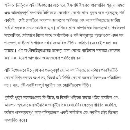
শরিয়ত-ভিত্তিক এই নজিরগুলোর আলোকে, ইসলামি ইমারাত পারস্পরিক শ্রদ্ধা, সমতা
এবং ভারসাম্যপূর্ণ সম্পর্কের ভিত্তিতে যেকোনো দেশের সাথে যুক্ত হতে প্রস্তুত; শর্ত
একটাই—সেই দেশটিকে আফগান জনগণের অধিকার এবং আফগানিস্তানের জাতীয়
সার্বভৌমত্বকে সম্মান জানাতে হবে। রাশিয়ার সাথে সাম্প্রতিক নিরাপত্তা ও প্রতিরক্ষা
সহযোগিতা, সেইসাথে চীনের সাথে অর্থনৈতিক ও খনি সংক্রান্ত প্রকল্পগুলো এমন সব
পদক্ষেপ, যা ইসলামি শরিয়ত দ্বারা সংজ্ঞায়িত নীতি ও কাঠামোর মধ্যেই গ্রহণ করা
হয়েছে। এই অংশীদারিত্বগুলোর উদ্দেশ্য হলো দেশের প্রতিরক্ষা সক্ষমতা জোরদার
করা এবং বিদেশি আগ্রাসন ও হস্তক্ষেপ প্রতিরোধ করা।
এটি বিশেষভাবে উল্লেখ করা গুরুত্বপূর্ণ যে, আফগানিস্তানের বর্তমান পররাষ্ট্রনীতি
কোনো বিশ্ব বলয়ের অংশ নয়, কিংবা এটি নির্দিষ্ট কোনো অক্ষের বিরুদ্ধেও পরিচালিত
নয়। বরং, এটি একটি সম্পূর্ণ স্বাধীন এবং জোটনিরপেক্ষ নীতি।
পূর্ববর্তী পুতুল সরকারগুলোর বিপরীতে, যা বিদেশি শক্তির ইচ্ছায় গঠিত হয়েছিল এবং
আফগান ভূখণ্ডকে রাজনৈতিক ও কূটনৈতিক রেষারেষির ক্ষেত্রে পরিণত করেছিল,
বর্তমান শাসনব্যবস্থা আফগানিস্তানকে একটি সার্বভৌম এবং স্বাধীন রাষ্ট্র হিসেবে
সংজ্ঞায়িত করে।