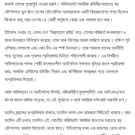
কখনই তাদের পুরোপুরি দেওয়া হয়নি। পাকিস্তানি সামরিক বাহিনীর সবচেয়ে বড়
কৌশলগত ভুল ছিল দেশের ভৌগোলিক অবস্থানকে একটি বিক্রয়যোগ্য পণ্য হিসেবে
বিবেচনা করা, আর দেশের ২৪ কোটি মানুষকে বোঝা এবং সমস্যা মনে করা।
ইতিহাস দেখায় যে, যেসব দেশ ‘নিরাপত্তা রাষ্ট্র’ গড়ে তোলার পরিবর্তে জনকল্যাণ ও
মানব উন্নয়নে বিনিয়োগ করেছে, তারা আজ বিশ্বের প্রথম সারিতে রয়েছে। দক্ষিণ-পূর্ব
এশিয়ার দেশগুলো এবং খোদ চীন এর স্পষ্ট উদাহরণ। তারা প্রথমে তাদের অর্থনীতি
গড়ে তুলেছে এবং তারপর প্রতিরক্ষার ভিত্তি শক্তিশালী করেছে। এর বিপরীতে
পাকিস্তানের শাসক গোষ্ঠী উৎপাদনশীল অর্থনৈতিক সক্ষমতা বৃদ্ধির বদলে প্রতিরক্ষা
ব্যয়, সামরিক এলিটদের হাউজিং স্কিম এবং বাণিজ্যিক সাম্রাজ্য গড়ে তোলাকে
অগ্রাধিকার দিয়েছে।
আজ পাকিস্তান যে অর্থনৈতিক বিপর্যয়, নজিরবিহীন মূল্যস্ফীতি এবং আইএমএফের
ঋণের জালে আটকা পড়েছে, তা এই পুরোনো ও ব্যর্থ সামরিক দর্শনেরই সরাসরি ফল।
যতদিন বন্দুকের অগ্রাধিকার থাকবে, ততদিন কলম এবং কারখানা পিছিয়েই থাকবে। আর
যতদিন এটি চলবে, ততদিন এই শোচনীয় পরিস্থিতি সামরিক মডেলের সবচেয়ে বড়
কৌশলগত ব্যর্থতা হিসেবেই থেকে যাবে। ইতিহাসের চাকা এক জায়গায় থেমে থাকে