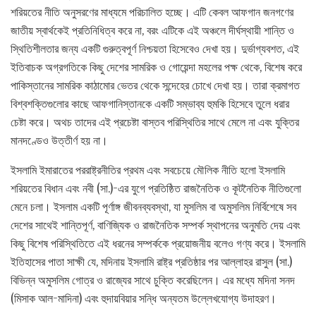
শরিয়তের নীতি অনুসরণের মাধ্যমে পরিচালিত হচ্ছে। এটি কেবল আফগান জনগণের
জাতীয় স্বার্থকেই প্রতিনিধিত্ব করে না, বরং এটিকে এই অঞ্চলে দীর্ঘস্থায়ী শান্তি ও
স্থিতিশীলতার জন্য একটি গুরুত্বপূর্ণ নিশ্চয়তা হিসেবেও দেখা হয়। দুর্ভাগ্যবশত, এই
ইতিবাচক অগ্রগতিকে কিছু দেশের সামরিক ও গোয়েন্দা মহলের পক্ষ থেকে, বিশেষ করে
পাকিস্তানের সামরিক কাঠামোর ভেতর থেকে সন্দেহের চোখে দেখা হয়। তারা ক্রমাগত
বিশ্বশক্তিগুলোর কাছে আফগানিস্তানকে একটি সম্ভাব্য হুমকি হিসেবে তুলে ধরার
চেষ্টা করে। অথচ তাদের এই প্রচেষ্টা বাস্তব পরিস্থিতির সাথে মেলে না এবং যুক্তির
মানদণ্ডেও উত্তীর্ণ হয় না।
ইসলামি ইমারাতের পররাষ্ট্রনীতির প্রথম এবং সবচেয়ে মৌলিক নীতি হলো ইসলামি
শরিয়তের বিধান এবং নবী (সা.)-এর যুগে প্রতিষ্ঠিত রাজনৈতিক ও কূটনৈতিক নীতিগুলো
মেনে চলা। ইসলাম একটি পূর্ণাঙ্গ জীবনব্যবস্থা, যা মুসলিম বা অমুসলিম নির্বিশেষে সব
দেশের সাথেই শান্তিপূর্ণ, বাণিজ্যিক ও রাজনৈতিক সম্পর্ক স্থাপনের অনুমতি দেয় এবং
কিছু বিশেষ পরিস্থিতিতে এই ধরনের সম্পর্ককে প্রয়োজনীয় বলেও গণ্য করে। ইসলামি
ইতিহাসের পাতা সাক্ষী যে, মদিনায় ইসলামি রাষ্ট্র প্রতিষ্ঠার পর আল্লাহর রাসুল (সা.)
বিভিন্ন অমুসলিম গোত্র ও রাজ্যের সাথে চুক্তি করেছিলেন। এর মধ্যে মদিনা সনদ
(মিসাক আল-মাদিনা) এবং হুদায়বিয়ার সন্ধি অন্যতম উল্লেখযোগ্য উদাহরণ।