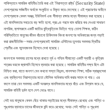
পাকিস্তানে সামরিক বাহিনীর তৈরি করা এই ‘নিরাপত্তা রাষ্ট্র’ (Security State)
দেশপ্রেমের সর্বজনীন অর্থকে সংকুচিত ও বিকৃত করে ফেলেছে। এই প্রচারণার অধীনে
দেশপ্রেমকে কেবল অস্ত্র, ইউনিফর্ম এবং সীমান্ত রক্ষার মধ্যে সীমাবদ্ধ করা হয়েছে।
এই মানসিকতার সবচেয়ে বড় ক্ষতি হলো, প্রচণ্ড গরমে ঘাম ঝরিয়ে কর দেওয়া সাধারণ
নাগরিক, ক্লাসরুমে একটি জাতির বুদ্ধিবৃত্তিক ভিত্তি গড়ে তোলা শিক্ষক, কঠিন
পরিস্থিতিতে মানুষের জীবন বাঁচানো চিকিৎসক কিংবা জনগণের অধিকারের জন্য লড়াই
করা রাজনীতিবিদ—সবার দেশপ্রেমকেই সামরিক এলিটদের তুলনায় সবসময় দ্বিতীয়
শ্রেণীর এবং সন্দেহজনক হিসেবে দেখা হয়েছে।
জনগণকে সবসময় চাপের মধ্যে রাখতে পূর্ব ও পশ্চিম সীমান্তে একটি স্থায়ী ও কৃত্রিম
শত্রুর ভয়কে জ্বালানি হিসেবে ব্যবহার করা হয়েছে। সামরিক বাহিনীর লক্ষ্য ছিল এটা
নিশ্চিত করা, যাতে জনগণ যেন কখনো সস্তা বিদ্যুৎ, মানসম্মত শিক্ষা, সঠিক স্বাস্থ্যসেবা
এবং ব্যক্তিগত নিরাপত্তার মতো মৌলিক অধিকার দাবি করার সাহস না পায়। এর
বদলে তারা যেন সবসময় একটি অবরুদ্ধ মানসিকতার মধ্যে বাঁচে এবং বিশ্বাস করে যে,
সামরিক বাহিনী দুর্বল হলে দেশ ভেঙে যাবে।
সেই ভয় মানুষকে কেবল বেঁচে থাকার লড়াইয়ের মধ্যে সীমাবদ্ধ রেখেছে এবং শান্তি ও
শৃঙ্খলার ব্যানারে তাদের জীবনকে বন্দি করে রেখেছে; অথচ সেই শান্তি ও শৃঙ্খলা