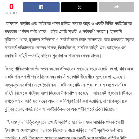
0
SHARES
যেকোনো গম্ভীর এবং আইনের শাসন চালিত সমাজে রাষ্ট্র ও একটি নির্দিষ্ট প্রতিষ্ঠানের
মধ্যকার পার্থক্য স্পষ্ট থাকে। রাষ্ট্র একটি স্থায়ী ও সর্বব্যাপী সত্তা। ইসলামি
দৃষ্টিকোণ থেকে, চূড়ান্ত মালিকানা ও সার্বভৌমত্ব মহান আল্লাহর, আর জনকল্যাণমূলক
কাজকর্ম পরিচালনার ক্ষেত্রে শাসক, বিচারবিভাগ, সামরিক বাহিনী এবং আইনশৃঙ্খলা
রক্ষাকারী বাহিনী—সবাই রাষ্ট্রের শৃঙ্খলা ও শাসনের সেবক মাত্র।
কিন্তু পাকিস্তানের পঁচাত্তর বছরের ইতিহাসের সবচেয়ে বড় ট্র্যাজেডি হলো, রাষ্ট্র এবং
একটি শক্তিশালী প্রতিষ্ঠানের মধ্যকার সীমারেখাটি ধীরে ধীরে মুছে ফেলা হয়েছে।
অত্যন্ত সতর্কতার সাথে তৈরি করা একটি ন্যারেটিভ বা প্রচারণার মাধ্যমে সামরিক
বাহিনী নিজেকে রাষ্ট্রের বিকল্প হিসেবে উপস্থাপন করেছে। আর সেই প্রতারণা টিকিয়ে
রাখতে ধর্ম ও জাতীয়তাবাদের এমন এক মিশ্রণ তৈরি করা হয়েছিল, যা পাকিস্তানকে
বুদ্ধিবৃত্তিক, রাজনৈতিক ও অর্থনৈতিকভাবে এক গভীর গর্তে ঠেলে দিয়েছে।
এই সমস্যার ভিত্তিপ্রস্তর তখনই স্থাপিত হয়েছিল, যখন সামরিক শাসক গোষ্ঠী
ইসলাম ও দেশপ্রেমের ধারণাকে নিজেদের গায়ে জড়িয়ে একটি সুরক্ষিত দুর্গ গড়ে
তুলেছিল। এই নিরাপত্তা মডেলের সবচেয়ে বড় ত্রুটি হলো সামরিক বাহিনীর নীতি,