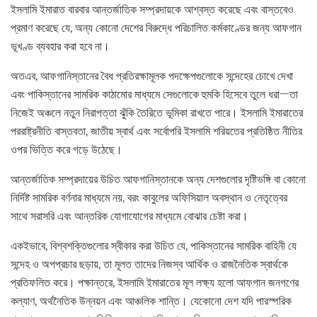
ইসলামি ইমারাত বারবার আন্তর্জাতিক সম্প্রদায়কে আশ্বস্ত করেছে এবং বাস্তবেও
প্রমাণ করেছে যে, অন্য কোনো দেশের বিরুদ্ধে পরিচালিত কর্মকাণ্ডের জন্য আফগান
ভূখণ্ড ব্যবহার করা হবে না।
অতএব, আফগানিস্তানের বৈধ প্রতিরক্ষামূলক পদক্ষেপগুলোকে সন্দেহের চোখে দেখা
এবং পাকিস্তানের সামরিক কাঠামোর মাধ্যমে সেগুলোকে হুমকি হিসেবে তুলে ধরা—তা
নিজেই অঞ্চলে নতুন নিরাপত্তা ঝুঁকি তৈরিতে ভূমিকা রাখতে পারে। ইসলামি ইমারাতের
পররাষ্ট্রনীতি বাস্তবতা, জাতীয় স্বার্থ এবং সর্বোপরি ইসলামি শরিয়তের প্রতিষ্ঠিত নীতির
ওপর ভিত্তি করে গড়ে উঠেছে।
আন্তর্জাতিক সম্প্রদায়ের উচিত আফগানিস্তানকে অন্য দেশগুলোর দৃষ্টিভঙ্গি বা কোনো
নির্দিষ্ট সামরিক বর্ণনার মাধ্যমে নয়, বরং কাবুলের অফিসিয়াল অবস্থান ও নেতৃত্বের
সাথে সরাসরি এবং আন্তরিক যোগাযোগের মাধ্যমে বোঝার চেষ্টা করা।
একইভাবে, বিশ্বশক্তিগুলোর স্বীকার করা উচিত যে, পাকিস্তানের সামরিক বাহিনী যে
সন্দেহ ও অপপ্রচার ছড়ায়, তা মূলত তাদের নিজস্ব আর্থিক ও রাজনৈতিক স্বার্থকে
প্রতিফলিত করে। পক্ষান্তরে, ইসলামি ইমারাতের মূল লক্ষ্য হলো আফগান জনগণের
কল্যাণ, অর্থনৈতিক উন্নয়ন এবং আঞ্চলিক শান্তি। যেকোনো দেশ যদি পারস্পরিক