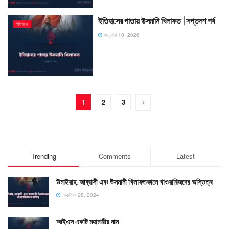
ইতিহাসের পাতায় উসমানি খিলাফত | সপ্তদশ পর্ব
ইতিহাস
জানুয়ারি 10, 2026
1
2
3
Trending
Comments
Latest
উমাইয়াহ, আব্বাসী এবং উসমানী খিলাফতকালে খাওয়ারিজদের অস্তিত্ব
অক্টোবর 28, 2024
আইএস একটি মহামারীর নাম