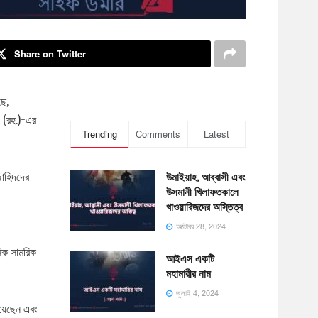
Share on Twitter
ছে,
দ (রহ.)-এর
Trending
Comments
Latest
জাহিদদের
উমাইয়াহ, আব্বাসী এবং
উসমানী খিলাফতকালে
খাওয়ারিজদের অস্তিত্ব
অক্টোবর 28, 2024
নিক সামরিক
আইএস একটি
মহামারীর নাম
জুলাই 4, 2024
িয়েছেন এবং