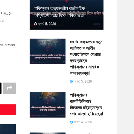
পাকিস্তান অভ্যন্তরীণ রাজনৈতিক
র সবচেয়ে
অস্থিতিশীলতার দিকে ধাবিত হচ্ছে!
ওয়া
আগস্ট 5, 2026
দেশের অভ্যন্তরে নতুন
বং সত্যের
জাতিগত ও জাতীয়
সংঘাত উসকে দেওয়ার
দ্বারপ্রান্তে
পাকিস্তানের সামরিক
শাসনব্যবস্থা!
আগস্ট 5, 2026
পাকিস্তানের
রাজনীতিবিদরাই
নিজেদের রাষ্ট্রব্যবস্থার
ওপর আস্থা হারিয়েছেন!
আগস্ট 4, 2026