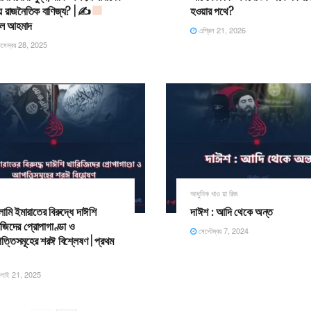
ে রাজনৈতিক বাণিজ্য? | ✍
হওয়ার পথে? ​
িল আহমাদ
এপ্রিল 21, 2026
সেম্বর 28, 2025
আধুনিক খাও য়া রিজ
ামি ইমারাতের বিরুদ্ধে দাঈশি
দাঈশ : আদি থেকে অন্ত
িজিদের প্রোপাগাণ্ডা ও
সেপ্টেম্বর 7, 2024
্তিসমূহের শরঈ বিশ্লেষণ | প্রথম
ুলাই 21, 2025