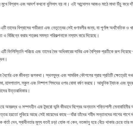
র মুখে বিশ্বাস এবং আদর্শ কখনো ধূলিসাৎ হয় না। এই আন্দোলন আজও মাঠে মাথা উঁচু করে দা
তাদের বিশ্বাসের গভীরতা এবং নেতৃত্বের সেই গুণাবলীর জন্য, যা পূর্ণাঙ্গ অর্থনৈতিক ও খা
 ও বিচ্ছিন্ন করার শত্রুর সমস্ত পরিকল্পনাকে নস্যাৎ করে দিয়েছে।
টি ফিলিস্তিনি পরিচয় এবং তাদের বৈধ অধিকারের দাবির এক বৈশ্বিক প্রতীকে রূপ নিয়ে
ম্ভব।
্য ধৈর্যের এক জীবন্ত রূপকথা। স্থলযুদ্ধ এবং সামরিক কৌশলের প্রায় প্রতিটি ক্ষেত্রেই দ
মো, হাসপাতাল, স্কুল এবং নিষ্পাপ শিশুদের ওপর বোমা বর্ষণ করছে। আধুনিক ট্যাংক এবং যুদ্
দাদের উত্তরাধিকার।
চেয়ে অবরুদ্ধ ও সম্পদহীন এক টুকরো ভূমি কীভাবে বিশ্বের অন্যতম শক্তিশালী সেনাবাহিনীর
 উত্তর হয়তো লুকিয়ে আছে সেই মায়েদের কাছে—যাঁরা তাঁদের শহীদ সন্তানদের লাশের পাশে দ
 বার্তা দেন, স্বাধীনতার মূল্য যতই চড়া হোক না কেন, নতজানু হয়ে বেঁচে থাকার চেয়ে তার মর্