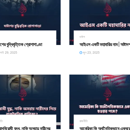
শ
দাঈশ
শের বুদ্ধিবৃত্তিক প্রোপাগাণ্ডা
আইএস একটি মহামারির নাম | অষ্টাদশ 
ুলাই 29, 2025
জুন 23, 2025
ীতি
রাজনীতি
ত্রাসবিরোধী যুদ্ধ, নাকি অসহায় নারীদের
আমেরিকা কি অর্থনৈতিকভাবে একঘর