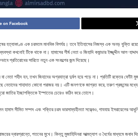
e on Facebook
ানুষের হত্যাকাণ্ড এক চরমতম মানবিক বিপর্যয়। তবে ইতিহাসের নিজস্ব এক অনড় যুক্তি রয়ে
বস্থা কখনোই টিকে থাকে না। হামাসের শীর্ষ নেতা ও জিহাদি কমান্ডার ইজ্জুদ্দীন আল-হাদ্দা
ষভাবে প্রতিরোধের সারিতে নতুন এক সংকল্পের জন্ম দিয়েছে।
া নেতা শহীদ হন, তখন জিহাদের অগ্রযাত্রা দুর্বল হয়ে পড়ে না। প্রতিটি রক্তের ফোঁটা মু
কাছে নেতাদের শাহাদাত কোনো পরাজয় নয়। এটি জনগণকে জাগ্রত করে, তরুণ প্রজন্মের মধ্যে
ে পুরো জাতির ইচ্ছাশক্তিকে ইস্পাতের চেয়েও কঠিন করে তোলে।
োলন হামাস সীমিত সম্পদ এবং শক্তির চরম ভারসাম্যহীনতা সত্ত্বেও, গাযযায় ইসরায়েলের আধু
য়ের দ্বারপ্রান্তে, পতনের মুখে। কিন্তু মুজাহিদিনরা আত্মত্যাগ ও ধৈর্যের মাধ্যমে জবাব দ