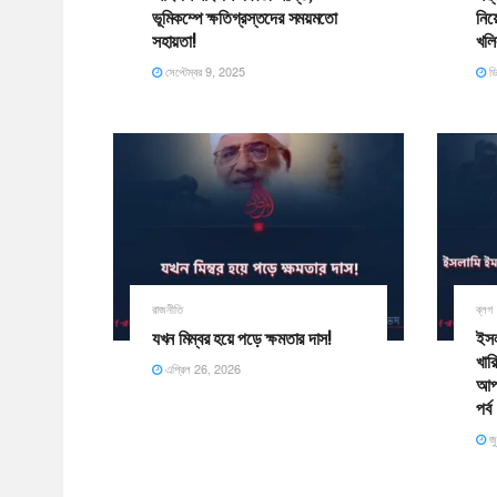
ভূমিকম্পে ক্ষতিগ্রস্তদের সময়মতো
নিয়
সহায়তা!
খল
সেপ্টেম্বর 9, 2025
ডি
রাজনীতি
ব্লগ
যখন মিম্বর হয়ে পড়ে ক্ষমতার দাস!
ইসল
খার
এপ্রিল 26, 2026
আপত
পর্ব
জ