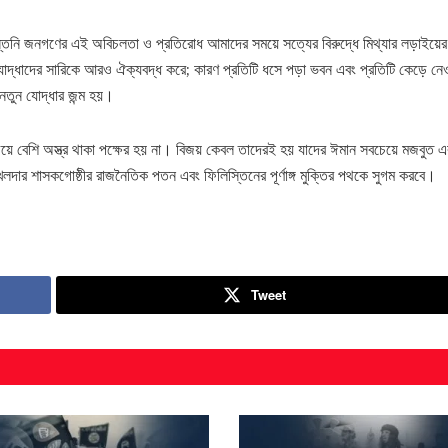
িস্তিনি জনগণের এই অবিচলতা ও প্রতিরোধ আমাদের সময়ে সত্যের বিরুদ্ধে মিথ্যার লড়াইয়ে
 যোদ্ধাদের সারিকে আরও ঐক্যবদ্ধ করে; কারণ প্রতিটি ধসে পড়া ভবন এবং প্রতিটি কেড়ে নে
নতুন যোদ্ধার জন্ম হয়।
য়ে বেশি অস্ত্র থাকা পক্ষের হয় না। বিজয় কেবল তাদেরই হয় যাদের ঈমান সবচেয়ে মজবুত এ
খলদার শাসকগোষ্ঠীর রাজনৈতিক পতন এবং ফিলিস্তিনের পূর্ণাঙ্গ মুক্তির পথকে সুগম করবে।
Tweet