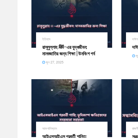
ইতিহাস
দাঈ
রাসূলুল্লাহ ﷺ–এর যুদ্ধজীবন:
দাঈ
মানবজাতির জন্য শিক্ষা | উনবিংশ পর্ব
জ
জুন 27, 2025
আফগানিস্তান
রাজন
আইএসআইএস পরবর্তী শান্তি;
সন্