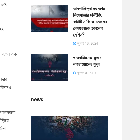
ঁড়িয়ে
আফগানিস্তানের ওপর
নিষেধাজ্ঞার মনিটরিং
কমিটি নাকি এ অঞ্চলের
দেশগুলোকে ঠকানোর
দ্য
মেশিন?
জুলাই 16, 2024
ছে—এমন এক
খাওয়ারিজদের জন্ম :
নাহরাওয়ানের যুদ্ধ
জুলাই 3, 2024
খলদার
ধবিমানও
news
 অহংকারকে
াঁড়িয়ে
যাদা