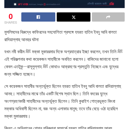
0
SHARES
মুসলিমদের বিরুদ্ধে কাফিরদের সহযোগিতা প্রসঙ্গে হযরত হাতিব ইবনু আবি বালতা
রাদিয়াল্লাহু আনহুর ঘটনা
যখন নবী করীম ﷺ মক্কা মুকাররমার দিকে অগ্রযাত্রার ইচ্ছা করলেন, তখন তিনি ﷺ
এই পরিকল্পনার কথা কয়েকজন সাহাবীকে অবহিত করলেন। বাকিদের জানানো হলো
কেবল এতটুকু—রাসূলুল্লাহ ﷺ কোথাও আক্রমণের প্রস্তুতি নিচ্ছেন এবং যুদ্ধের
জন্য সজ্জিত হচ্ছেন।
সে কয়েকজন সাহাবীর অন্তর্ভুক্ত ছিলেন হযরত হাতিব ইবনু আবি বালতা রাদিয়াল্লাহু
আনহু। সাহাবীদের মাঝে তাঁর একটি বিশেষ স্থান ছিল। তিনি বদরের যুদ্ধে
অংশগ্রহণকারী সাহাবীদের অন্তর্ভুক্ত ছিলেন। তিনি কুরাইশ গোত্রভুক্ত কিংবা
মক্কার অধিবাসী ছিলেন না, বরং অন্য এলাকার মানুষ; তবে তাঁর বেড়ে ওঠা হয়েছিল
মক্কা মুকাররমায়।
কিন্তু এ অভিযানের গোপন পরিকল্পনা সম্পর্কে হযরত হাতিব রাদিয়াল্লাহু আনহু