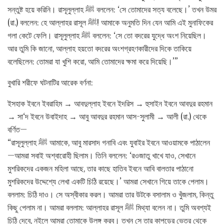
সন্তুষ্ট হয়ে করিনি। রাসূলুল্লাহ ﷺ বললেন: ‘সে তোমাদের সত্য বলেছে।’ তখন উমর
(রা.) বললেন: হে আল্লাহর রাসূল ﷺ! আমাকে অনুমতি দিন যেন আমি এই মুনাফিকের
গলা কেটে ফেলি। রাসূলুল্লাহ ﷺ বললেন: ‘সে তো বদরের যুদ্ধে অংশ নিয়েছিল।
আর তুমি কি জানো, আল্লাহ হয়তো বদরের অংশগ্রহণকারীদের দিকে তাকিয়ে
বলেছিলেন: তোমরা যা খুশি করো, আমি তোমাদের ক্ষমা করে দিয়েছি।’”
বুখারি শরীফে ঘটনাটির আরেক বর্ণনা:
ইসহাক ইবনে ইবরাহিম → আবদুল্লাহ ইবনে ইদরিস → হুসাইন ইবনে আবদুর রহমান
→ সা‘দ ইবনে উবাইদাহ → আবু আবদুর রহমান আস-সুলামী → আলী (রা.) থেকে
বর্ণিত—
“রাসূলুল্লাহ ﷺ আমাকে, আবু মারসাদ গনাবি এবং যুবাইর ইবনে আওয়ামকে পাঠালেন
—আমরা সবাই অশ্বারোহী ছিলাম। তিনি বললেন: ‘রওজাতু খাখে যাও, সেখানে
মুশরিকদের একজন মহিলা আছে, তার কাছে হাতিব ইবনে আবি বালতার পাঠানো
মুশরিকদের উদ্দেশ্যে লেখা একটি চিঠি রয়েছে।’ আমরা সেখানে গিয়ে তাকে পেলাম।
বললাম: চিঠি দাও। সে অস্বীকার করল। আমরা তার উটকে বসালাম ও খুঁজলাম, কিন্তু
কিছু পেলাম না। আমরা বললাম: আল্লাহর রাসূল ﷺ মিথ্যা বলেন না। তুমি অবশ্যই
চিঠি দেবে, নইলে আমরা তোমাকে উলঙ্গ করব। তখন সে তার কাপড়ের ভেতর থেকে