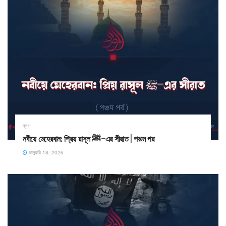
ব্লগ
নবীয়ে মেহেরবান: প্রিয় রাসূল ﷺ–এর সীরাত | পঞ্চম পর
জানুয়ারি 18, 2026