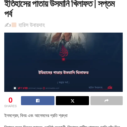
ইতিহাসের পাতায় উসমানি খিলাফত | সপ্তম
পর্ব
✍
হারিস উবায়দাহ
0
SHARES
ইলমপ্রেম, বিনয় এবং আলেমদের প্রতি শ্রদ্ধা