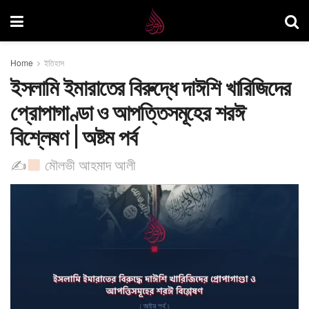
Home
ইতিহাস
ইসলামি ইমারাতের বিরুদ্ধে দাঈশি খারিজিদের
প্রোপাগাণ্ডা ও আপত্তিসমূহের শরঈ
বিশ্লেষণ | অষ্টম পর্ব
✍
মৌলভী আহমাদ আলী