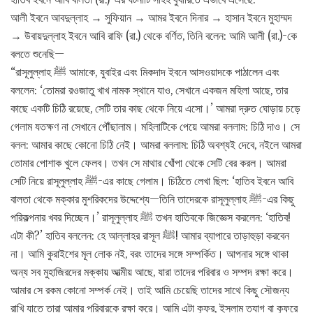
আলী ইবনে আবদুল্লাহ → সুফিয়ান → আমর ইবনে দিনার → হাসান ইবনে মুহাম্মদ
→ উবায়দুল্লাহ ইবনে আবি রাফি (রা.) থেকে বর্ণিত, তিনি বলেন: আমি আলী (রা.)-কে
বলতে শুনেছি—
“রাসূলুল্লাহ ﷺ আমাকে, যুবাইর এবং মিকদাদ ইবনে আসওয়াদকে পাঠালেন এবং
বললেন: ‘তোমরা রওজাতু খাখ নামক স্থানে যাও, সেখানে একজন মহিলা আছে, তার
কাছে একটি চিঠি রয়েছে, সেটি তার কাছ থেকে নিয়ে এসো।’ আমরা দ্রুত ঘোড়ায় চড়ে
গেলাম যতক্ষণ না সেখানে পৌঁছালাম। মহিলাটিকে পেয়ে আমরা বললাম: চিঠি দাও। সে
বলল: আমার কাছে কোনো চিঠি নেই। আমরা বললাম: চিঠি অবশ্যই দেবে, নইলে আমরা
তোমার পোশাক খুলে ফেলব। তখন সে মাথার খোঁপা থেকে সেটি বের করল। আমরা
সেটি নিয়ে রাসূলুল্লাহ ﷺ-এর কাছে গেলাম। চিঠিতে লেখা ছিল: ‘হাতিব ইবনে আবি
বালতা থেকে মক্কার মুশরিকদের উদ্দেশ্যে—তিনি তাদেরকে রাসূলুল্লাহ ﷺ-এর কিছু
পরিকল্পনার খবর দিচ্ছেন।’ রাসূলুল্লাহ ﷺ তখন হাতিবকে জিজ্ঞেস করলেন: ‘হাতিব!
এটা কী?’ হাতিব বললেন: হে আল্লাহর রাসূল ﷺ! আমার ব্যাপারে তাড়াহুড়া করবেন
না। আমি কুরাইশের মূল লোক নই, বরং তাদের সঙ্গে সম্পর্কিত। আপনার সঙ্গে থাকা
অন্য সব মুহাজিরদের মক্কায় আত্মীয় আছে, যারা তাদের পরিবার ও সম্পদ রক্ষা করে।
আমার সে রকম কোনো সম্পর্ক নেই। তাই আমি চেয়েছি তাদের সাথে কিছু সৌজন্য
রাখি যাতে তারা আমার পরিবারকে রক্ষা করে। আমি এটা কুফর, ইসলাম ত্যাগ বা কুফরে