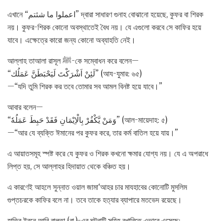
এখানে “اعملوا ما شئتم” দ্বারা সাধারণ গুনাহ বোঝানো হয়েছে, কুফর বা শিরক
নয়। কুফর-শিরক কোনো অবস্থাতেই বৈধ নয়। যে এগুলো করবে সে কাফির হয়ে
যাবে। এক্ষেত্রে কারো জন্য কোনো অব্যাহতি নেই।
আল্লাহ তাআলা রাসূল ﷺ-কে সম্বোধন করে বলেন—
“لَئِنْ اَشْرَكْتَ لَيَحْبَطَنَّ عَمَلُك” (আয-যুমার: ৬৫)
—“যদি তুমি শিরক কর তবে তোমার সব আমল বিনষ্ট হয়ে যাবে।”
আবার বলেন—
“وَمَنْ يَّكْفُرْ بِالْاِيْمَانِ فَقَدْ حَبِطَ عَمَلُهٗ” (আল-মায়েদাহ: ৫)
—“আর যে ব্যক্তি ঈমানের পর কুফর করে, তার কর্ম বাতিল হয়ে যায়।”
এ আয়াতসমূহ স্পষ্ট করে যে কুফর ও শিরক কখনো ক্ষমার যোগ্য নয়। যে এ অপরাধে
লিপ্ত হয়, সে আল্লাহর হিদায়াত থেকে বঞ্চিত হয়।
এ কারণেই আহলে সুন্নাত ওয়াল জামা‘আহর চার মাযহাবের কোনোটি মুসলিম
গুপ্তচরকে কাফির বলে না। তবে তাকে হত্যার ব্যাপারে মতভেদ রয়েছে।
হাতিব ইবনে আবি বালতা (রা.)-এর ঘটনাটি সহিহ বুখারিতে এভাবে এসেছে: