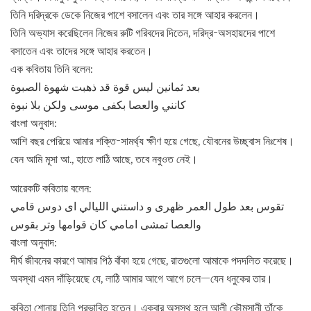
তিনি দরিদ্রকে ডেকে নিজের পাশে বসালেন এবং তার সঙ্গে আহার করলেন।
তিনি অভ্যাস করেছিলেন নিজের রুটি গরিবদের দিতেন, দরিদ্র-অসহায়দের পাশে
বসাতেন এবং তাদের সঙ্গে আহার করতেন।
এক কবিতায় তিনি বলেন:
بعد ثمانين ليس قوة قد ذهبت شهوة الصبوة
كانني والعصا بكفى موسى ولكن بلا نبوة
বাংলা অনুবাদ:
আশি বছর পেরিয়ে আমার শক্তি-সামর্থ্য ক্ষীণ হয়ে গেছে, যৌবনের উচ্ছ্বাস নিঃশেষ।
যেন আমি মূসা আ., হাতে লাঠি আছে, তবে নবুওত নেই।
আরেকটি কবিতায় বলেন:
تقوس بعد طول العمر ظهرى و داستني الليالي ای دوس قامي
والعصا تمشى امامي كان قوامها وتر بقوس
বাংলা অনুবাদ:
দীর্ঘ জীবনের কারণে আমার পিঠ বাঁকা হয়ে গেছে, রাতগুলো আমাকে পদদলিত করেছে।
অবস্থা এমন দাঁড়িয়েছে যে, লাঠি আমার আগে আগে চলে—যেন ধনুকের তার।
কবিতা শোনায় তিনি প্রভাবিত হতেন। একবার অসুস্থ হলে আলী কৌমসানী তাঁকে