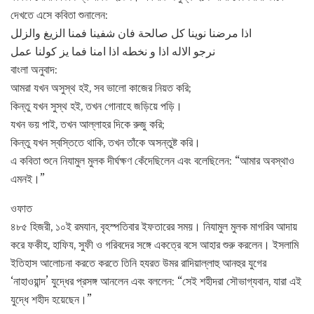
দেখতে এসে কবিতা শুনালেন:
اذا مرضنا نوينا كل صالحة فان شفينا فمنا الزيغ والزلل
نرجو الاله اذا و نخطه اذا امنا فما يز كولنا عمل
বাংলা অনুবাদ:
আমরা যখন অসুস্থ হই, সব ভালো কাজের নিয়ত করি;
কিন্তু যখন সুস্থ হই, তখন গোনাহে জড়িয়ে পড়ি।
যখন ভয় পাই, তখন আল্লাহর দিকে রুজু করি;
কিন্তু যখন স্বস্তিতে থাকি, তখন তাঁকে অসন্তুষ্ট করি।
এ কবিতা শুনে নিযামুল মুলক দীর্ঘক্ষণ কেঁদেছিলেন এবং বলেছিলেন: “আমার অবস্থাও
এমনই।”
ওফাত
৪৮৫ হিজরী, ১০ই রমযান, বৃহস্পতিবার ইফতারের সময়। নিযামুল মুলক মাগরিব আদায়
করে ফকীহ, হাফিয, সুফী ও গরিবদের সঙ্গে একত্রে বসে আহার শুরু করলেন। ইসলামি
ইতিহাস আলোচনা করতে করতে তিনি হযরত উমর রাদিয়াল্লাহু আনহুর যুগের
‘নাহাওয়ান্দ’ যুদ্ধের প্রসঙ্গ আনলেন এবং বললেন: “সেই শহীদরা সৌভাগ্যবান, যারা এই
যুদ্ধে শহীদ হয়েছেন।”