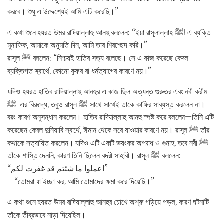
করবে। শুধু এ উদ্দেশ্যেই আমি এটি করেছি।”
এ কথা শুনে হযরত উমর রাদিয়াল্লাহু আনহু বললেন: “ইয়া রাসূলাল্লাহ ﷺ! এ ব্যক্তি
মুনাফিক, আমাকে অনুমতি দিন, আমি তার শিরশ্ছেদ করি।”
রাসূল ﷺ বললেন: “নিশ্চয়ই হাতিব সত্য বলেছে। সে এ কাজ করেছে কেবল
ব্যক্তিগত স্বার্থে, কোনো কুফর বা ধর্মত্যাগের কারণে নয়।”
যদিও হযরত হাতিব রাদিয়াল্লাহু আনহুর এ কাজ ছিল অত্যন্ত গুরুতর এবং নবী করীম
ﷺ-এর বিরুদ্ধে, তবুও রাসূল ﷺ সাথে সাথেই তাকে কাফির সাব্যস্ত করলেন না।
বরং কারণ অনুসন্ধান করলেন। হাতিব রাদিয়াল্লাহু আনহু স্পষ্ট করে বললেন—তিনি এটি
করেছেন কেবল দুনিয়াবি স্বার্থে, ঈমান থেকে সরে যাওয়ার কারণে নয়। রাসূল ﷺ তাঁর
কথাকে সত্যায়িত করলেন। যদিও এটি একটি ভয়ংকর অপরাধ ও গুনাহ, তবে নবী ﷺ
তাঁকে শাস্তি দেননি, কারণ তিনি ছিলেন বদরী সাহাবী। রাসূল ﷺ বললেন:
“اعملوا ما شئتم قد غفرت لکم”
—“তোমরা যা ইচ্ছা কর, আমি তোমাদের ক্ষমা করে দিয়েছি।”
এ কথা শুনে হযরত উমর রাদিয়াল্লাহু আনহুর চোখে অশ্রু গড়িয়ে পড়ল, কারণ ঘটনাটি
তাঁকে তীব্রভাবে নাড়া দিয়েছিল।