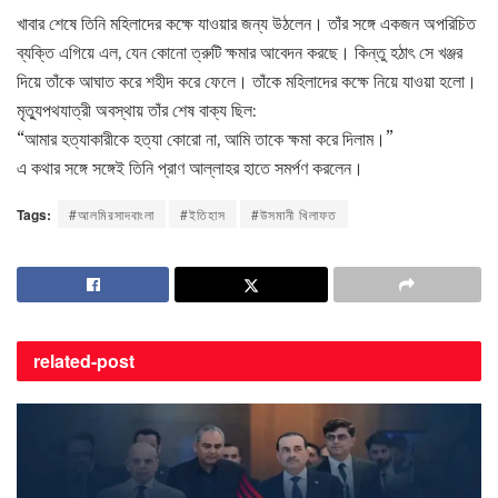
খাবার শেষে তিনি মহিলাদের কক্ষে যাওয়ার জন্য উঠলেন। তাঁর সঙ্গে একজন অপরিচিত
ব্যক্তি এগিয়ে এল, যেন কোনো ত্রুটি ক্ষমার আবেদন করছে। কিন্তু হঠাৎ সে খঞ্জর
দিয়ে তাঁকে আঘাত করে শহীদ করে ফেলে। তাঁকে মহিলাদের কক্ষে নিয়ে যাওয়া হলো।
মৃত্যুপথযাত্রী অবস্থায় তাঁর শেষ বাক্য ছিল:
“আমার হত্যাকারীকে হত্যা কোরো না, আমি তাকে ক্ষমা করে দিলাম।”
এ কথার সঙ্গে সঙ্গেই তিনি প্রাণ আল্লাহর হাতে সমর্পণ করলেন।
Tags:
#আলমিরসাদবাংলা
#ইতিহাস
#উসমানী খিলাফত
related-
post