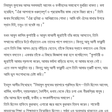
নিযামুল মুলকের আসর সবসময়ই আলেম ও ফকীহদের সমাবেশে মুখরিত থাকত। বলা
হয়েছিল, “এঁরা আপনাকে গুরুত্বপূর্ণ ও প্রয়োজনীয় কাজ থেকে বিরত রাখে।” তিনি
জবাব দিয়েছিলেন: “এঁরা দুনিয়া ও আখিরাতের শোভা। আমি যদি এঁদের মাথার উপরে
স্থান দিই, তবুও তা যথেষ্ট নয়।”
যখন আবুল কাসিম কুশাইরী ও আবুল মাআলী জুয়াইনী তাঁর কাছে আসতেন, তিনি
সম্মানের খাতিরে উঠে দাঁড়াতেন এবং তাদের পাশে বসাতেন। কিন্তু আবু আলী ফারান্দী
এলে তিনি নিজ আসন ছেড়ে দাঁড়িয়ে যেতেন, তাঁকে নিজের স্থানে বসাতেন এবং নিজে
সামনে বসতেন। একবার তাঁকে এ বিষয়ে জিজ্ঞাসা করা হলে বলেছিলেন: “কুশাইরী ও
জুয়াইনী আমার প্রশংসা করেন, আমার মর্যাদা বাড়িয়ে বলেন, যা আমার মধ্যে নেই।
এতে নফস আনন্দিত হয়। কিন্তু আবু আলী ফারান্দী এলে তিনি আমার ত্রুটি বলেন, আর
আমি ভুল সংশোধনের চেষ্টা করি।”
ইবনুল আসীর লিখেছেন: “নিযামুল মুলকের ব্যাপারে প্রসিদ্ধ ছিল—তিনি ছিলেন আলেম,
ধার্মিক, দানশীল, ন্যায়পরায়ণ, ধৈর্যশীল, গুনাহ থেকে বেঁচে চলা এবং নীরবপ্রিয় মানুষ।
তাঁর আসর ছিল ক্বারী, ফকীহ ও সৎকর্মশীলদের সমাবেশ।”
তিনি ছিলেন হাফিযে কুরআন; এগারো বছর বয়সে কুরআন হিফয করেন। শাফেয়ী
মাযহাবের শিক্ষা ও শিক্ষাদানে নিয়োজিত ছিলেন। সর্বদা ওযু অবস্থায় থাকতেন এবং ওযু