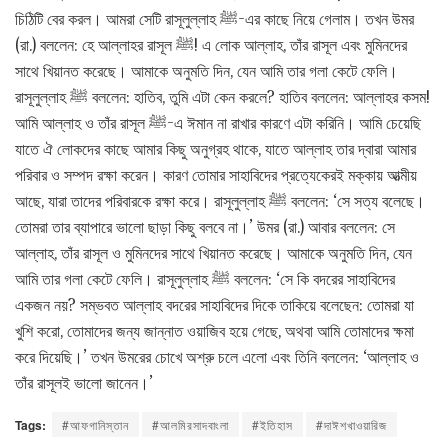
চিঠিটি বের করল। আমরা সেটি রাসূলুল্লাহ ﷺ-এর কাছে নিয়ে গেলাম। তখন উমর
(রা.) বললেন: হে আল্লাহর রাসূল ﷺ! এ লোক আল্লাহ, তাঁর রাসূল এবং মুমিনদের
সাথে খিয়ানত করেছে। আমাকে অনুমতি দিন, যেন আমি তার গলা কেটে ফেলি।
রাসূলুল্লাহ ﷺ বললেন: হাতিব, তুমি এটা কেন করলে? হাতিব বললেন: আল্লাহর কসম!
আমি আল্লাহ ও তাঁর রাসূল ﷺ-এ ঈমান না রাখার কারণে এটা করিনি। আমি চেয়েছি
যাতে ঐ লোকদের কাছে আমার কিছু অনুগ্রহ থাকে, যাতে আল্লাহ তার দ্বারা আমার
পরিবার ও সম্পদ রক্ষা করেন। কারণ তোমার সাহাবিদের প্রত্যেকেরই মক্কায় আত্মীয়
আছে, যারা তাদের পরিবারকে রক্ষা করে। রাসূলুল্লাহ ﷺ বললেন: ‘সে সত্য বলেছে।
তোমরা তার ব্যাপারে ভালো ছাড়া কিছু বলবে না।’ উমর (রা.) আবার বললেন: সে
আল্লাহ, তাঁর রাসূল ও মুমিনদের সাথে খিয়ানত করেছে। আমাকে অনুমতি দিন, যেন
আমি তার গলা কেটে ফেলি। রাসূলুল্লাহ ﷺ বললেন: ‘সে কি বদরের সাহাবিদের
একজন নয়? সম্ভবত আল্লাহ বদরের সাহাবিদের দিকে তাকিয়ে বলেছেন: তোমরা যা
খুশি করো, তোমাদের জন্য জান্নাত ওয়াজিব হয়ে গেছে, অথবা আমি তোমাদের ক্ষমা
করে দিয়েছি।’ তখন উমরের চোখে অশ্রু চলে এলো এবং তিনি বললেন: ‘আল্লাহ ও
তাঁর রাসূলই ভালো জানেন।’
Tags:
#আফগানিস্তান
#আলমিরসাদবাংলা
#ইতিহাস
#দাঈশখাওয়ারিজ