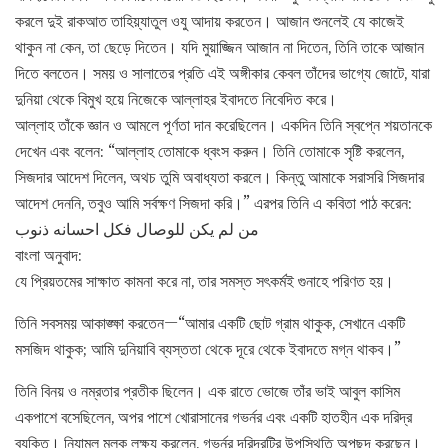
করলে দুই রাকআত তাহিয়্যাতুল ওযু আদায় করতেন। আজান শুনলেই যে কাজেই
থাকুন না কেন, তা ছেড়ে দিতেন। যদি মুয়াজ্জিন আজান না দিতেন, তিনি তাকে আজান
দিতে বলতেন। সময় ও সালাতের প্রতি এই অঙ্গীকার কেবল তাঁদের ভাগ্যে জোটে, যারা
দুনিয়া থেকে বিমুখ হয়ে নিজেকে আল্লাহর ইবাদতে নিবেদিত করে।
আল্লাহ তাঁকে জ্ঞান ও আমলে পূর্ণতা দান করেছিলেন। একদিন তিনি স্বপ্নে শয়তানকে
দেখেন এবং বলেন: “আল্লাহ তোমাকে ধ্বংস করুন। তিনি তোমাকে সৃষ্টি করলেন,
সিজদার আদেশ দিলেন, অথচ তুমি অবাধ্যতা করলে। কিন্তু আমাকে সরাসরি সিজদার
আদেশ দেননি, তবুও আমি সর্বক্ষণ সিজদা করি।” এরপর তিনি এ কবিতা পাঠ করেন:
من لم يكن للوصال فكل احسانه ذنوب
বাংলা অনুবাদ:
যে প্রিয়তমের সাক্ষাত কামনা করে না, তার সমস্ত সৎকর্মই গুনাহে পরিণত হয়।
তিনি সবসময় আকাঙ্ক্ষা করতেন—“আমার একটি ছোট গ্রাম থাকুক, সেখানে একটি
মসজিদ থাকুক; আমি দুনিয়াবি ব্যস্ততা থেকে দূরে থেকে ইবাদতে মগ্ন থাকব।”
তিনি বিনয় ও নম্রতার প্রতীক ছিলেন। এক রাতে ভোজে তাঁর ভাই আবুল কাসিম
একপাশে বসেছিলেন, অপর পাশে খোরাসানের গভর্নর এবং একটি হাতহীন এক দরিদ্র
ব্যক্তি। নিযামুল মুলক লক্ষ্য করলেন, গভর্নর দরিদ্রটির উপস্থিতি অপছন্দ করছেন।