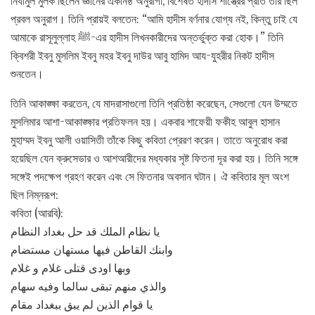
নিযামুল মুলক ছিলেন জ্ঞানের একনিষ্ঠ অনুরাগী, বিশেষত হাদীস শাস্ত্রের প্রতি তাঁর ছিল
প্রবল অনুরাগ। তিনি প্রায়ই বলতেন: “আমি হাদীস বর্ণনার যোগ্য নই, কিন্তু চাই যে
আমাকে রাসূলুল্লাহ ﷺ-এর হাদীস লিখনকারীদের অন্তর্ভুক্ত করা হোক।” তিনি
ক্বিশরী ইবনু মুসলিম ইবনু মহর ইবনু দাউর আবু হামিদ আয-যুহরীর নিকট হাদীস
শুনতেন।
তিনি আকাঙ্ক্ষা করতেন, যে মাদরাসাগুলো তিনি প্রতিষ্ঠা করেছেন, সেগুলো যেন উম্মতে
মুসলিমার আশা-আকাঙ্ক্ষার প্রতিফলন হয়। একবার শাফেয়ী ফকীহ আবুল হাসান
মুহাম্মদ ইবনু আলী ওয়াসিতী তাঁকে কিছু কবিতা প্রেরণ করেন। তাতে অনুরোধ করা
হয়েছিল যেন ক্রুসেডার ও আশআরীদের মধ্যকার সৃষ্ট ফিতনা দূর করা হয়। তিনি সঙ্গে
সঙ্গেই পদক্ষেপ গ্রহণ করেন এবং সে ফিতনার অবসান ঘটান। ঐ কবিতার মূল অংশ
ছিল নিম্নরূপ:
কবিতা (আরবি):
يا نظام الملك قد حل بغداد النظام
وابنك القاطن فيها مستهان مستضام
وبها اودى قتلی غلام و غلام
والذي منهم تبقى سالما وفيه سهام
یا قوام الذين لم يبق ببغداد مقام