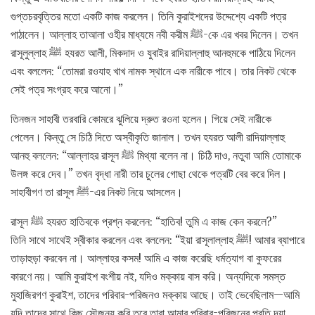
গুপ্তচরবৃত্তির মতো একটি কাজ করলেন। তিনি কুরাইশদের উদ্দেশ্যে একটি পত্র
পাঠালেন। আল্লাহ তাআলা ওহীর মাধ্যমে নবী করীম ﷺ-কে এর খবর দিলেন। তখন
রাসূলুল্লাহ ﷺ হযরত আলী, মিকদাদ ও যুবাইর রাদিয়াল্লাহু আনহুমকে পাঠিয়ে দিলেন
এবং বললেন: “তোমরা রওযাহ খাখ নামক স্থানে এক নারীকে পাবে। তার নিকট থেকে
সেই পত্র সংগ্রহ করে আনো।”
তিনজন সাহাবী তরবারি কোমরে ঝুলিয়ে দ্রুত রওনা হলেন। গিয়ে সেই নারীকে
পেলেন। কিন্তু সে চিঠি দিতে অস্বীকৃতি জানাল। তখন হযরত আলী রাদিয়াল্লাহু
আনহু বললেন: “আল্লাহর রাসূল ﷺ মিথ্যা বলেন না। চিঠি দাও, নতুবা আমি তোমাকে
উলঙ্গ করে দেব।” তখন বৃদ্ধা নারী তার চুলের গোছা থেকে পত্রটি বের করে দিল।
সাহাবীগণ তা রাসূল ﷺ-এর নিকট নিয়ে আসলেন।
রাসূল ﷺ হযরত হাতিবকে প্রশ্ন করলেন: “হাতিব! তুমি এ কাজ কেন করলে?”
তিনি সাথে সাথেই স্বীকার করলেন এবং বললেন: “ইয়া রাসূলাল্লাহ ﷺ! আমার ব্যাপারে
তাড়াহুড়া করবেন না। আল্লাহর কসম! আমি এ কাজ করেছি ধর্মত্যাগ বা কুফরের
কারণে নয়। আমি কুরাইশ বংশীয় নই, যদিও মক্কায় বাস করি। অন্যদিকে সমস্ত
মুহাজিরগণ কুরাইশ, তাদের পরিবার-পরিজনও মক্কায় আছে। তাই ভেবেছিলাম—আমি
যদি তাদের সাথে কিছু সৌজন্য করি তবে তারা আমার পরিবার-পরিজনের প্রতি দয়া