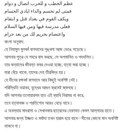
عظم الخطب و للحرب اتصال و دوام
فمتى لم تحسم والداء ايادي الحسام
ويكف القوم في بغداد قتل و انتقام
فعلى مدرسة فيها ومن فيها السلام
واعتصام بحريم لك من بعد حرام
বাংলা অনুবাদ:
হে নিযামুল মুলক! বাগদাদের শৃঙ্খলা আজ ভেঙে পড়েছে।
আপনার পুত্র যে শহরে বাস করছে, সে অপমানিত ও পদদলিত।
তার কন্যাদের জীবন্ত কবর দেওয়া হচ্ছে, হত্যা করা হচ্ছে।
যারা বেঁচে থাকে, তাদের দেহ তীরবিদ্ধ হয়।
হে দীনের রক্ষক! বাগদাদে আর কিছুই অবশিষ্ট নেই।
পরিস্থিতি ভয়াবহ, যুদ্ধের আগুন ক্রমেই জ্বলছে।
যদি আপনার তলোয়ারসম হাত এই ব্যাধি নিরাময় না করে,
তবে হত্যাযজ্ঞ ও প্রতিশোধ আরও বেড়ে যাবে।
এ অবস্থায় মাদরাসা ও সেখানকার ছাত্রদের হেফাযত কেবল আল্লাহর হাতে।
আপনার জন্য ইজ্জত ও মর্যাদা তখন হারাম হয়ে যাবে—দীনের কোনো মান অবশিষ্ট
থাকবে না।